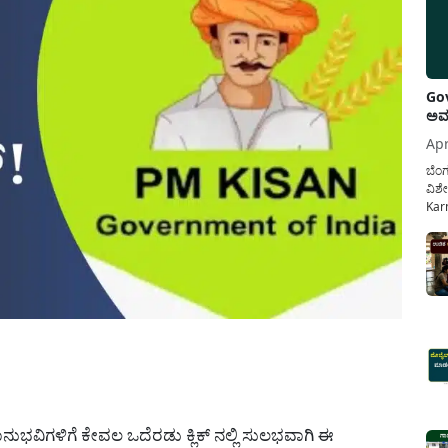
Gov
ಅವಧ
Apr
ಬೆಂಗ
ವಿಶೇ
Karn
ನೌಕ
ಸರ್ಕ
ಕಲ್ಯ
pp
ುಭವಿಗಳಿಗೆ ಕೇವಲ ಒದೆರಡು ಕ್ಲಿಕ್ ನಲ್ಲಿ ಸುಲಭವಾಗಿ ಈ