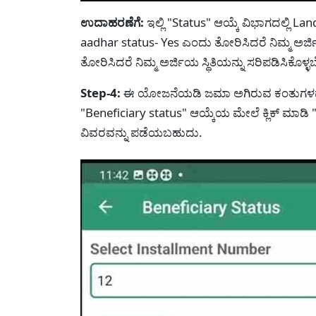
ಉದಾಹರಣೆಗೆ:
ಇಲ್ಲಿ "Status" ಆಯ್ಕೆ ವಿಭಾಗದಲ್ಲಿ L
aadhar status- Yes ಎಂದು ತೋರಿಸಿದರೆ ನಿಮ್ಮ ಅರ
ತೋರಿಸಿದರೆ ನಿಮ್ಮ ಅರ್ಜಿಯ ಸ್ಥಿತಿಯನ್ನು ಸರಿಪಡಿಸಿಕೊಳ್
Step-4:
ಈ ಯೋಜನೆಯಡಿ ಜಮಾ ಅಗಿರುವ ಕಂತುಗಳವಾ
"Beneficiary status" ಆಯ್ಕೆಯ ಮೇಲೆ ಕ್ಲಿಕ್ ಮಾ
ವಿವರವನ್ನು ಪಡೆಯಬಹುದು.