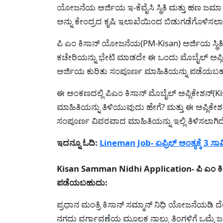
ಯೋಜನೆಯ ಅರ್ಜಿಯ ಇ-ಕೆವೈಸಿ ಸ್ಥಿತಿ ಮತ್ತು ಹಣ ಜಮಾ
ಅನ್ನು ಕೇಂದ್ರದ ಕೃಷಿ ಇಲಾಖೆಯಿಂದ ಬಿಡುಗಡೆಗೊಳಿಸಲಾಗ
ಪಿ ಎಂ ಕಿಸಾನ್ ಯೋಜನೆಯ(PM-Kisan) ಅರ್ಜಿಯ ಸ್ಥಿ
ಕಚೇರಿಯನ್ನು ಭೇಟಿ ಮಾಡದೇ ಈ ಒಂದು ಮೊಬೈಲ್ ಅಪ್ಲಿಕೇ
ಅರ್ಜಿಯ ಕುರಿತು ಸಂಪೂರ್ಣ ಮಾಹಿತಿಯನ್ನು ಪಡೆಯಬಹ
ಈ ಅಂಕಣದಲ್ಲಿ ಪಿಎಂ ಕಿಸಾನ್ ಮೊಬೈಲ್ ಅಪ್ಲಿಕೇಶನ್(
ಮಾಹಿತಿಯನ್ನು ತಿಳಿಯುವುದು ಹೇಗೆ? ಮತ್ತು ಈ ಅಪ್ಲಿಕೇಶ
ಸಂಪೂರ್ಣ ವಿವರವಾದ ಮಾಹಿತಿಯನ್ನು ಇಲ್ಲಿ ತಿಳಿಸಲಾಗಿದ
ಇದನ್ನೂ ಓದಿ:
Lineman Job- ಏಪ್ರಿಲ್ ಅಂತ್ಯಕ್ಕೆ 3 ಸಾವ
Kisan Samman Nidhi Application- ಪಿ ಎಂ ಕಿಸ
ಪಡೆಯಬಹುದು:
ಪ್ರಧಾನ ಮಂತ್ರಿ ಕಿಸಾನ್ ಸಮ್ಮಾನ್ ನಿಧಿ ಯೋಜನೆಯಡಿ ದ
ನಗದು ವರ್ಗಾವಣೆಯ ಮೂಲಕ ನಾಲ್ಕು ತಿಂಗಳಿಗೆ ಒಮ್ಮೆ