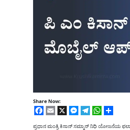
Share Now:
Facebook
Email
X
Messenger
Telegram
WhatsA
Share
ಪ್ರಧಾನ ಮಂತ್ರಿ ಕಿಸಾನ್ ಸಮ್ಮಾನ್ ನಿಧಿ ಯೋಜನೆಯ ಫಲಾನ