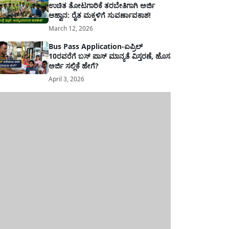
ಉಚಿತ ತೋಟಗಾರಿಕೆ ತರಬೇತಿಗಾಗಿ ಅರ್ಜಿ
ಆಹ್ವಾನ: ರೈತ ಮಕ್ಕಳಿಗೆ ಸುವರ್ಣಾವಕಾಶ!
March 12, 2026
Bus Pass Application-ಏಪ್ರಿಲ್
10ರವರೆಗೆ ಬಸ್ ಪಾಸ್ ಮಾನ್ಯತೆ ವಿಸ್ತರಣೆ, ಹೊಸ
ಅರ್ಜಿ ಸಲ್ಲಿಕೆ ಹೇಗೆ?
April 3, 2026