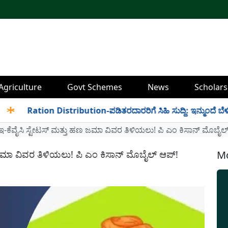
Agriculture
Govt Schemes
News
Scholars
Ration Distribution-ಪಡಿತರದಾರರಿಗೆ ಸಿಹಿ ಸುದ್ದಿ: ಇನ್ಮುಂದೆ ಬೆಳಿಗ್ಗೆ 6 
-ಕೆವೈಸಿ ಸ್ಟೇಟಸ್ ಮತ್ತು ಹಣ ಜಮಾ ವಿವರ ತಿಳಿಯಲು! ಪಿ ಎಂ ಕಿಸಾನ್ ಮೊಬೈಲ
ಜಮಾ ವಿವರ ತಿಳಿಯಲು! ಪಿ ಎಂ ಕಿಸಾನ್ ಮೊಬೈಲ್ ಆಪ್!
Mo