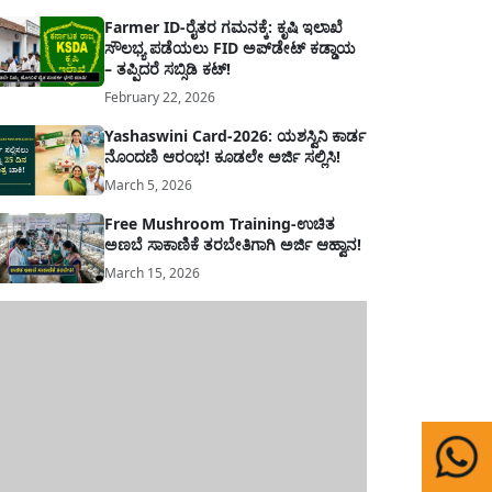
Farmer ID-ರೈತರ ಗಮನಕ್ಕೆ: ಕೃಷಿ ಇಲಾಖೆ
ಸೌಲಭ್ಯ ಪಡೆಯಲು FID ಅಪ್‌ಡೇಟ್ ಕಡ್ಡಾಯ
– ತಪ್ಪಿದರೆ ಸಬ್ಸಿಡಿ ಕಟ್!
February 22, 2026
Yashaswini Card-2026: ಯಶಸ್ವಿನಿ ಕಾರ್ಡ
ನೊಂದಣಿ ಆರಂಭ! ಕೂಡಲೇ ಅರ್ಜಿ ಸಲ್ಲಿಸಿ!
March 5, 2026
Free Mushroom Training-ಉಚಿತ
ಅಣಬೆ ಸಾಕಾಣಿಕೆ ತರಬೇತಿಗಾಗಿ ಅರ್ಜಿ ಆಹ್ವಾನ!
March 15, 2026