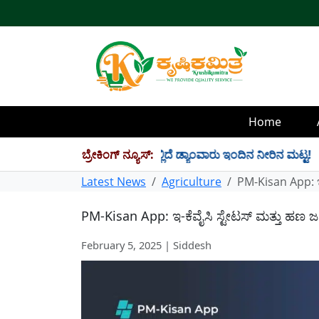
Home
4 TMC ನೀರು ಸಂಗ್ರಹ! ಇಲ್ಲಿದೆ ಡ್ಯಾಂವಾರು ಇಂದಿನ ನೀರಿನ ಮಟ್ಟ!
ಬ್ರೇಕಿಂಗ್ ನ್ಯೂಸ್:
✱
Latest News
Agriculture
PM-Kisan App: ಇ
PM-Kisan App: ಇ-ಕೆವೈಸಿ ಸ್ಟೇಟಸ್ ಮತ್ತು ಹಣ 
February 5, 2025 | Siddesh