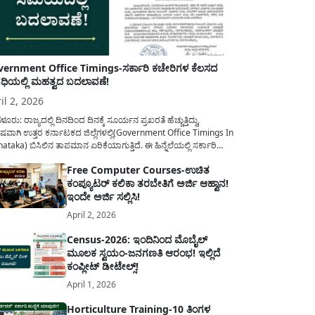
ernment Office Timings-ಸರ್ಕಾರಿ ಕಚೇರಿಗಳ ಕೆಲಸದ
ಿಯಲ್ಲಿ ಮಹತ್ವದ ಬದಲಾವಣೆ!
il 2, 2026
ಳೂರು: ರಾಜ್ಯದಲ್ಲಿ ದಿನದಿಂದ ದಿನಕ್ಕೆ ಸೂರ್ಯನ ಪ್ರಖರತೆ ಹೆಚ್ಚುತ್ತಿದ್ದು,
ಷವಾಗಿ ಉತ್ತರ ಕರ್ನಾಟಕದ ಜಿಲ್ಲೆಗಳಲ್ಲಿ(Government Office Timings In
ataka) ಬಿಸಿಲಿನ ತಾಪಮಾನ ಏರಿಕೆಯಾಗುತ್ತಿದೆ. ಈ ಹಿನ್ನೆಲೆಯಲ್ಲಿ ಸರ್ಕಾರಿ
ರರ ಹಿತದೃಷ್ಟಿಯಿಂದ ಹಾಗೂ ಸಾರ್ವಜನಿಕರ ಅನುಕೂಲಕ್ಕಾಗಿ ಕರ್ನಾಟಕ
Free Computer Courses-ಉಚಿತ
ಾರವು ಮಹತ್ವದ ನಿರ್ಧಾರವೊಂದನ್ನು ಕೈಗೊಂಡಿದೆ. ಕಿತ್ತೂರು ಕರ್ನಾಟಕ ಮತ್ತು
ಕಂಪ್ಯೂಟರ್ ಕಲಿಕಾ ತರಬೇತಿಗೆ ಅರ್ಜಿ ಆಹ್ವಾನ!
ಾಣ ಕರ್ನಾಟಕದ ಒಟ್ಟು 9 ಜಿಲ್ಲೆಗಳಲ್ಲಿ ಏಪ್ರಿಲ್...
ಇಂದೇ ಅರ್ಜಿ ಸಲ್ಲಿಸಿ!
April 2, 2026
Census-2026: ಇಂದಿನಿಂದ ಮೊಬೈಲ್
ಮೂಲಕ ಸ್ವಯಂ-ಜನಗಣತಿ ಆರಂಭ! ಇಲ್ಲಿದೆ
ಕಂಪ್ಲೀಟ್ ಡೀಟೇಲ್ಸ್!
April 1, 2026
Horticulture Training-10 ತಿಂಗಳ