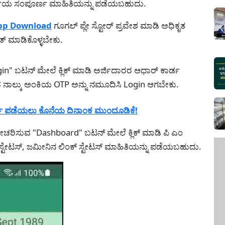
ರ್ಜಿಯ ಸಂಪೂರ್ಣ ಮಾಹಿತಿಯನ್ನು ಪಡೆಯಬಹುದು.
pp Download
ಗೂಗಲ್ ಪ್ಲೇ ಸ್ಟೋರ್ ಪ್ರವೇಶ ಮಾಡಿ ಅಧಿಕೃತ
ಡ್ ಮಾಡಿಕೊಳ್ಳಬೇಕು.
gin" ಬಟನ್ ಮೇಲೆ ಕ್ಲಿಕ್ ಮಾಡಿ ಅರ್ಜಿದಾರರ ಆಧಾರ್ ಕಾರ್ಡ
ುವ ನಾಲ್ಕು ಅಂಕಿಯ OTP ಅನ್ನು ನಮೂದಿಸಿ Login ಆಗಬೇಕು.
ರ್ಡ ಪಡೆಯಲು ಕೊನೆಯ ದಿನಾಂಕ ಮುಂದೂಡಿಕೆ!
ೋಚರಿಸುವ "Dashboard" ಬಟನ್ ಮೇಲೆ ಕ್ಲಿಕ್ ಮಾಡಿ ಪಿ ಎಂ
ಂಕ್ ಸ್ಟೇಟಸ್, ಜಮೀನಿನ ಲಿಂಕ್ ಸ್ಟೇಟಸ್ ಮಾಹಿತಿಯನ್ನು ಪಡೆಯಬಹುದು.