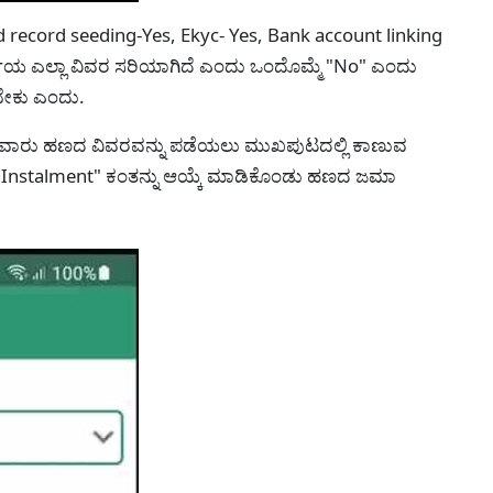
and record seeding-Yes, Ekyc- Yes, Bank account linking
್ಜಿಯ ಎಲ್ಲಾ ವಿವರ ಸರಿಯಾಗಿದೆ ಎಂದು ಒಂದೊಮ್ಮೆ "No" ಎಂದು
ಳಬೇಕು ಎಂದು.
ರು ಹಣದ ವಿವರವನ್ನು ಪಡೆಯಲು ಮುಖಪುಟದಲ್ಲಿ ಕಾಣುವ
ಡಿ "Instalment" ಕಂತನ್ನು ಆಯ್ಕೆ ಮಾಡಿಕೊಂಡು ಹಣದ ಜಮಾ