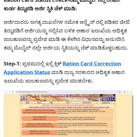
ಕಾರ್ಡ ತಿದ್ದುಪಡಿ ಅರ್ಜಿ ಸ್ಥಿತಿ ಚೆಕ್ ಮಾಡಿ:
ಅರ್ಜಿದಾರರು ಅಗತ್ಯ ದಾಖಲೆಗಳ ಸಮೇತ ಆನ್ಲೈನ್ ನಲ್ಲಿ ಪಡಿತರ ಚೀಟಿ
ತಿದ್ದುಪಡಿಗೆ ಅರ್ಜಿಯನ್ನು ಸಲ್ಲಿಸಿದ ಬಳಿಕ ಆಹಾರ ಇಲಾಖೆಯ ಅಧಿಕೃತ
ಜಾಲತಾಣವನ್ನು ಪ್ರವೇಶ ಮಾಡಿ ಈ ಕೆಳಗಿನ ವಿಧಾನವನ್ನು ಅನುಸರಿಸಿ
ತಮ್ಮ ಮೊಬೈಲ್ ನಲ್ಲೇ ಅರ್ಜಿಯ ಸ್ಥಿತಿಯನ್ನು ಚೆಕ್ ಮಾಡಿಕೊಳ್ಳಬಹುದು.
Step-1:
ಪ್ರಥಮದಲ್ಲಿ ಇಲ್ಲಿ ಕ್ಲಿಕ್
Ration Card Correction
Application Status
ಮಾಡಿ ರಾಜ್ಯ ಸರಕಾರದ ಅಧಿಕೃತ ಆಹಾರ
ಇಲಾಖೆಯ ಜಾಲತಾಣವನ್ನು ಪ್ರವೇಶ ಮಾಡಬೇಕು.