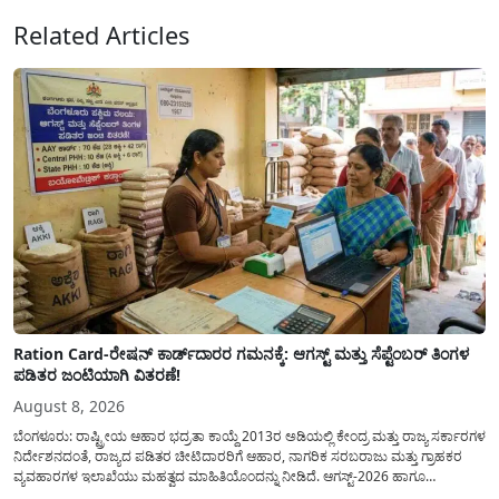
Related Articles
Ration Card-ರೇಷನ್ ಕಾರ್ಡ್‍ದಾರರ ಗಮನಕ್ಕೆ: ಆಗಸ್ಟ್ ಮತ್ತು ಸೆಪ್ಟೆಂಬರ್ ತಿಂಗಳ
ಪಡಿತರ ಜಂಟಿಯಾಗಿ ವಿತರಣೆ!
August 8, 2026
ಬೆಂಗಳೂರು: ರಾಷ್ಟ್ರೀಯ ಆಹಾರ ಭದ್ರತಾ ಕಾಯ್ದೆ 2013ರ ಅಡಿಯಲ್ಲಿ ಕೇಂದ್ರ ಮತ್ತು ರಾಜ್ಯ ಸರ್ಕಾರಗಳ
ನಿರ್ದೇಶನದಂತೆ, ರಾಜ್ಯದ ಪಡಿತರ ಚೀಟಿದಾರರಿಗೆ ಆಹಾರ, ನಾಗರಿಕ ಸರಬರಾಜು ಮತ್ತು ಗ್ರಾಹಕರ
ವ್ಯವಹಾರಗಳ ಇಲಾಖೆಯು ಮಹತ್ವದ ಮಾಹಿತಿಯೊಂದನ್ನು ನೀಡಿದೆ. ಆಗಸ್ಟ್-2026 ಹಾಗೂ
ಸೆಪ್ಟೆಂಬರ್-2026 ಈ ಎರಡೂ ತಿಂಗಳ ಆಹಾರ ಧಾನ್ಯಗಳ ವಿತರಣೆಯನ್ನು ಆಗಸ್ಟ್ ಮಾಹೆಯಲ್ಲೇ ಒಟ್ಟಿಗೆ