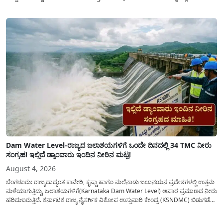
ಕೋರಿದೆ. ಆರ್ಥಿಕವಾಗಿ ಹಿಂದುಳಿದ ಹಾಗೂ ಬಡ ಕುಟುಂಬ ವರ್ಗದ ವಿದ್ಯಾರ್ಥಿಗಳು ಅವರ ಮುಂದಿನ
ಶಿಕ್ಷಣವನ್ನು ಮುಂದುವರಿಸಲು ಯಾವುದೇ ಅಡಚಣೆಯಾಗದಂತೆ ನೋಡಿಕೊಳ್ಳಲು ಈ ಯೋಜನೆಯನ್ನು
ಜಾರಿಗೆ...
Dam Water Level-ರಾಜ್ಯದ ಜಲಾಶಯಗಳಿಗೆ ಒಂದೇ ದಿನದಲ್ಲಿ 34 TMC ನೀರು
ಸಂಗ್ರಹ! ಇಲ್ಲಿದೆ ಡ್ಯಾಂವಾರು ಇಂದಿನ ನೀರಿನ ಮಟ್ಟ!
August 4, 2026
ಬೆಂಗಳೂರು: ರಾಜ್ಯದಾದ್ಯಂತ ಕಾವೇರಿ, ಕೃಷ್ಣಾ ಹಾಗೂ ಮಲೆನಾಡು ಜಲಾನಯನ ಪ್ರದೇಶಗಳಲ್ಲಿ ಉತ್ತಮ
ಮಳೆಯಾಗುತ್ತಿದ್ದು, ಜಲಾಶಯಗಳಿಗೆ(Karnataka Dam Water Level) ಅಪಾರ ಪ್ರಮಾಣದ ನೀರು
ಹರಿದುಬರುತ್ತಿದೆ. ಕರ್ನಾಟಕ ರಾಜ್ಯ ನೈಸರ್ಗಿಕ ವಿಕೋಪ ಉಸ್ತುವಾರಿ ಕೇಂದ್ರ (KSNDMC) ಬಿಡುಗಡೆ
ಮಾಡಿರುವ ಆಗಸ್ಟ್ 04, 2026ರ ವರದಿಯಂತೆ, ರಾಜ್ಯದ ಪ್ರಮುಖ 14 ಜಲಾಶಯಗಳಿಗೆ ಒಂದೇ
ದಿನದಲ್ಲಿ ಬರೋಬ್ಬರಿ 34.8 TMC...