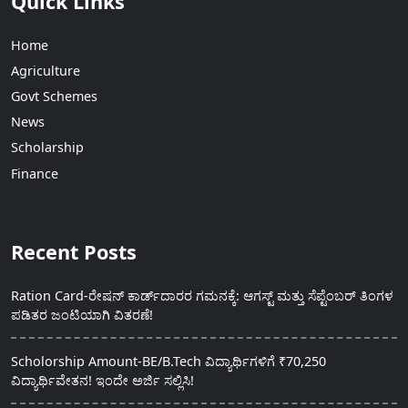
Quick Links
Home
Agriculture
Govt Schemes
News
Scholarship
Finance
Recent Posts
Ration Card-ರೇಷನ್ ಕಾರ್ಡ್‍ದಾರರ ಗಮನಕ್ಕೆ: ಆಗಸ್ಟ್ ಮತ್ತು ಸೆಪ್ಟೆಂಬರ್ ತಿಂಗಳ
ಪಡಿತರ ಜಂಟಿಯಾಗಿ ವಿತರಣೆ!
Scholorship Amount-BE/B.Tech ವಿದ್ಯಾರ್ಥಿಗಳಿಗೆ ₹70,250
ವಿದ್ಯಾರ್ಥಿವೇತನ! ಇಂದೇ ಅರ್ಜಿ ಸಲ್ಲಿಸಿ!