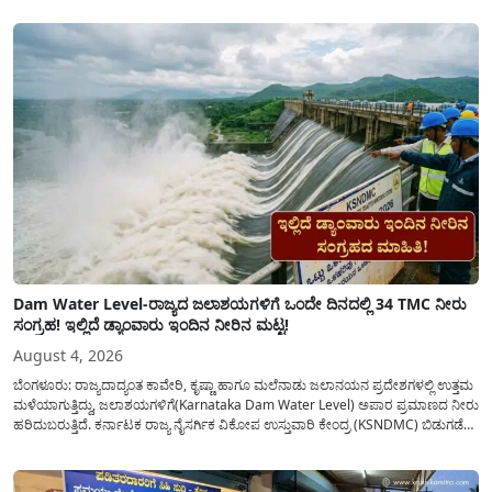
(ಜಂಟಿಯಾಗಿ) ನೀಡಲು ನಿರ್ಧರಿಸಲಾಗಿದೆ....
Dam Water Level-ರಾಜ್ಯದ ಜಲಾಶಯಗಳಿಗೆ ಒಂದೇ ದಿನದಲ್ಲಿ 34 TMC ನೀರು
ಸಂಗ್ರಹ! ಇಲ್ಲಿದೆ ಡ್ಯಾಂವಾರು ಇಂದಿನ ನೀರಿನ ಮಟ್ಟ!
August 4, 2026
ಬೆಂಗಳೂರು: ರಾಜ್ಯದಾದ್ಯಂತ ಕಾವೇರಿ, ಕೃಷ್ಣಾ ಹಾಗೂ ಮಲೆನಾಡು ಜಲಾನಯನ ಪ್ರದೇಶಗಳಲ್ಲಿ ಉತ್ತಮ
ಮಳೆಯಾಗುತ್ತಿದ್ದು, ಜಲಾಶಯಗಳಿಗೆ(Karnataka Dam Water Level) ಅಪಾರ ಪ್ರಮಾಣದ ನೀರು
ಹರಿದುಬರುತ್ತಿದೆ. ಕರ್ನಾಟಕ ರಾಜ್ಯ ನೈಸರ್ಗಿಕ ವಿಕೋಪ ಉಸ್ತುವಾರಿ ಕೇಂದ್ರ (KSNDMC) ಬಿಡುಗಡೆ
ಮಾಡಿರುವ ಆಗಸ್ಟ್ 04, 2026ರ ವರದಿಯಂತೆ, ರಾಜ್ಯದ ಪ್ರಮುಖ 14 ಜಲಾಶಯಗಳಿಗೆ ಒಂದೇ
ದಿನದಲ್ಲಿ ಬರೋಬ್ಬರಿ 34.8 TMC...