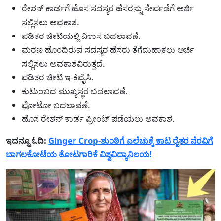
ರೇಶನ್ ಕಾರ್ಡಗೆ ಹೊಸ ಸದಸ್ಯರ ಹೆಸರನ್ನು ಸೇರ್ಪಡೆಗೆ ಅರ್ಜಿ
ಸಲ್ಲಿಸಲು ಅವಕಾಶ.
ಪಡಿತರ ಚೀಟಿಯಲ್ಲಿ ವಿಳಾಸ ಬದಲಾವಣೆ.
ಮರಣ ಹೊಂದಿರುವ ಸದಸ್ಯರ ಹೆಸರು ತೆಗೆದುಹಾಕಲು ಅರ್ಜಿ
ಸಲ್ಲಿಸಲು ಅವಕಾಶವಿರುತ್ತದೆ.
ಪಡಿತರ ಚೀಟಿ ಇ-ಕೆವೈಸಿ.
ಕುಟುಂಬದ ಮುಖ್ಯಸ್ಥರ ಬದಲಾವಣೆ.
ಪೋಟೋ ಬದಲಾವಣೆ.
ಹೊಸ ರೇಶನ್ ಕಾರ್ಡ ಪ್ರೀಂಟ್ ಪಡೆಯಲು ಅವಕಾಶ.
ಇದನ್ನೂ ಓದಿ:
Ginger Crop-ಶುಂಠಿಗೆ ಎಲೆಚುಕ್ಕೆ ಕಾಟ ರೈತರ ನೆರವಿಗೆ
ಬಾಗಲಕೋಟೆಯ ತೋಟಗಾರಿಕೆ ವಿಶ್ವವಿದ್ಯಾನಿಲಯ!