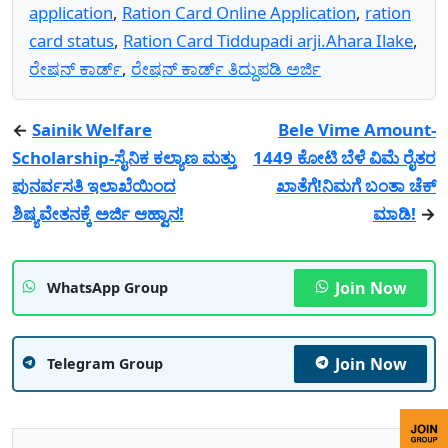
application
,
Ration Card Online Application
,
ration
card status
,
Ration Card Tiddupadi arji.Ahara Ilake
,
ರೇಷನ್ ಕಾರ್ಡ್
,
ರೇಷನ್ ಕಾರ್ಡ್ ತಿದ್ದುಪಡಿ ಅರ್ಜಿ
←
Sainik Welfare
Bele Vime Amount-
Scholarship-ಸೈನಿಕ ಕಲ್ಯಾಣ ಮತ್ತು
1449 ಕೋಟಿ ಬೆಳೆ ವಿಮೆ ರೈತರ
ಪುನರ್ವಸತಿ ಇಲಾಖೆಯಿಂದ
ಖಾತೆಗೆ!ನಿಮಗೆ ಬಂತಾ ಚೆಕ್
ಶಿಷ್ಯವೇತನಕ್ಕೆ ಅರ್ಜಿ ಆಹ್ವಾನ!
ಮಾಡಿ!
→
Join Now
WhatsApp Group
Join Now
Telegram Group