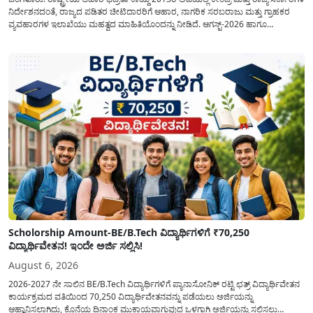
ನಿರ್ದೇಶನದಂತೆ, ರಾಜ್ಯದ ಪಡಿತರ ಚೀಟಿದಾರರಿಗೆ ಆಹಾರ, ನಾಗರಿಕ ಸರಬರಾಜು ಮತ್ತು ಗ್ರಾಹಕರ
ವ್ಯವಹಾರಗಳ ಇಲಾಖೆಯು ಮಹತ್ವದ ಮಾಹಿತಿಯೊಂದನ್ನು ನೀಡಿದೆ. ಆಗಸ್ಟ್-2026 ಹಾಗೂ
ಸೆಪ್ಟೆಂಬರ್-2026 ಈ ಎರಡೂ ತಿಂಗಳ ಆಹಾರ ಧಾನ್ಯಗಳ ವಿತರಣೆಯನ್ನು ಆಗಸ್ಟ್ ಮಾಹೆಯಲ್ಲೇ ಒಟ್ಟಿಗೆ
(ಜಂಟಿಯಾಗಿ) ನೀಡಲು ನಿರ್ಧರಿಸಲಾಗಿದೆ....
Scholorship Amount-BE/B.Tech ವಿದ್ಯಾರ್ಥಿಗಳಿಗೆ ₹70,250
ವಿದ್ಯಾರ್ಥಿವೇತನ! ಇಂದೇ ಅರ್ಜಿ ಸಲ್ಲಿಸಿ!
August 6, 2026
2026-2027 ನೇ ಸಾಲಿನ BE/B.Tech ವಿದ್ಯಾರ್ಥಿಗಳಿಗೆ ಪ್ಯಾನಾಸೋನಿಕ್ ರಟ್ಟಿ ಛತ್ರ್ ವಿದ್ಯಾರ್ಥಿವೇತನ
ಕಾರ್ಯಕ್ರಮದ ವತಿಯಿಂದ 70,250 ವಿದ್ಯಾರ್ಥಿವೇತನವನ್ನು ಪಡೆಯಲು ಅರ್ಜಿಯನ್ನು
ಆಹ್ವಾನಿಸಲಾಗಿದ್ದು, ಕೊನೆಯ ದಿನಾಂಕ ಮುಕ್ತಾಯವಾಗುವುದ ಒಳಗಾಗಿ ಅರ್ಜಿಯನ್ನು ಸಲ್ಲಿಸಲು