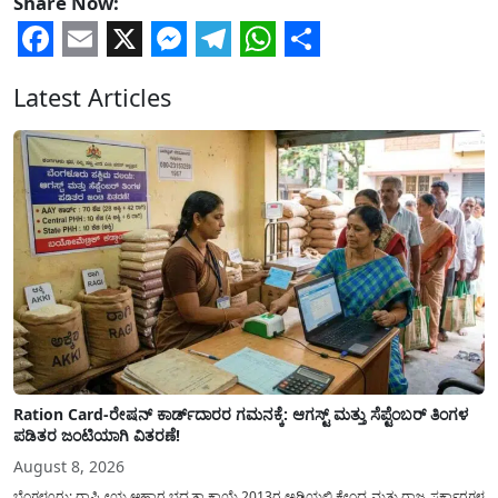
Share Now:
Facebook
Email
X
Messenger
Telegram
WhatsApp
Share
Latest Articles
Ration Card-ರೇಷನ್ ಕಾರ್ಡ್‍ದಾರರ ಗಮನಕ್ಕೆ: ಆಗಸ್ಟ್ ಮತ್ತು ಸೆಪ್ಟೆಂಬರ್ ತಿಂಗಳ
ಪಡಿತರ ಜಂಟಿಯಾಗಿ ವಿತರಣೆ!
August 8, 2026
ಬೆಂಗಳೂರು: ರಾಷ್ಟ್ರೀಯ ಆಹಾರ ಭದ್ರತಾ ಕಾಯ್ದೆ 2013ರ ಅಡಿಯಲ್ಲಿ ಕೇಂದ್ರ ಮತ್ತು ರಾಜ್ಯ ಸರ್ಕಾರಗಳ