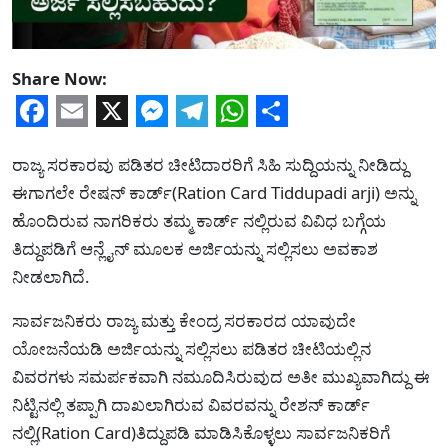
Share Now:
Facebook
Email
X
Messenger
Telegram
WhatsApp
Share
ರಾಜ್ಯ ಸರಕಾರವು ಪಡಿತರ ಚೀಟಿದಾರರಿಗೆ ಸಿಹಿ ಸುದ್ದಿಯನ್ನು ನೀಡಿದ್ದು
ಈಗಾಗಲೇ ರೇಷನ್ ಕಾರ್ಡ್(Ration Card Tiddupadi arji) ಅನ್ನು
ಹೊಂದಿರುವ ನಾಗರಿಕರು ತಮ್ಮ ಕಾರ್ಡ್ ನಲ್ಲಿರುವ ವಿವಿಧ ಬಗ್ಗೆಯ
ತಿದ್ದುಪಡಿಗೆ ಆನ್ಲೈನ್ ಮೂಲಕ ಅರ್ಜಿಯನ್ನು ಸಲ್ಲಿಸಲು ಅವಕಾಶ
ನೀಡಲಾಗಿದೆ.
ಸಾರ್ವಜನಿಕರು ರಾಜ್ಯ ಮತ್ತು ಕೇಂದ್ರ ಸರಕಾರದ ಯಾವುದೇ
ಯೋಜನೆಯಡಿ ಅರ್ಜಿಯನ್ನು ಸಲ್ಲಿಸಲು ಪಡಿತರ ಚೀಟಿಯಲ್ಲಿನ
ವಿವರಗಳು ಸಮರ್ಪಕವಾಗಿ ನಮೂದಿಸಿರುವುದ ಅತೀ ಮುಖ್ಯವಾಗಿದ್ದು ಈ
ನಿಟ್ಟಿನಲ್ಲಿ ತಪ್ಪಾಗಿ ದಾಖಲಾಗಿರುವ ವಿವರವನ್ನು ರೇಶನ್ ಕಾರ್ಡ್
ನಲ್ಲಿ(Ration Card)ತಿದ್ದುಪಡಿ ಮಾಡಿಸಿಕೊಳ್ಳಲು ಸಾರ್ವಜನಿಕರಿಗೆ