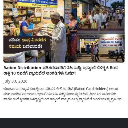
Ration Distribution-ಪಡಿತರದಾರರಿಗೆ ಸಿಹಿ ಸುದ್ದಿ: ಇನ್ಮುಂದೆ ಬೆಳಿಗ್ಗೆ 6 ರಿಂದ
ರಾತ್ರಿ 10 ರವರೆಗೆ ನ್ಯಾಯಬೆಲೆ ಅಂಗಡಿಗಳು ಓಪನ್!
July 30, 2026
ಬೆಂಗಳೂರು: ರಾಜ್ಯದ ಕೋಟ್ಯಂತರ ಪಡಿತರ ಚೀಟಿದಾರರಿಗೆ (Ration Card Holders) ಆಹಾರ
ಮತ್ತು ನಾಗರಿಕ ಸರಬರಾಜು ಇಲಾಖೆಯು ಸಿಹಿ ಸುದ್ದಿಯೊಂದನ್ನು ನೀಡಿದೆ. ದಿನಗೂಲಿ ಕಾರ್ಮಿಕರು
ಹಾಗೂ ಉದ್ಯೋಗಿಗಳ ಹಿತದೃಷ್ಟಿಯಿಂದ ಇನ್ಮುಂದೆ ರಾಜ್ಯದ ಎಲ್ಲಾ ನ್ಯಾಯಬೆಲೆ ಅಂಗಡಿಗಳನ್ನು ಪ್ರತಿ ದಿನ
ಬೆಳಿಗ್ಗೆ 6:00 ಗಂಟೆಯಿಂದ ರಾತ್ರಿ 10:00 ಗಂಟೆಯವರೆಗೆ ಕಡ್ಡಾಯವಾಗಿ ತೆರೆದಿಟ್ಟು ಪಡಿತರ ಧಾನ್ಯ
ವಿತರಿಸುವಂತೆ ಇಲಾಖೆಯ...