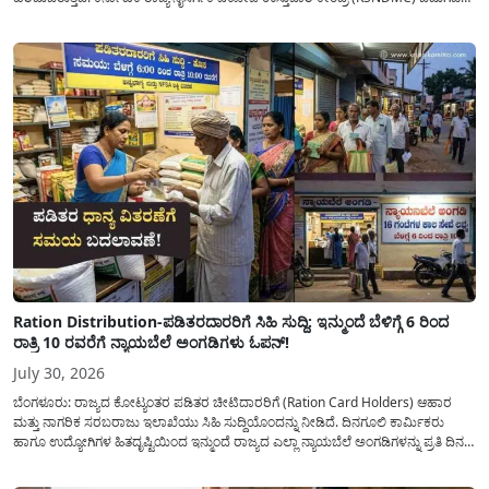
ಮಾಡಿರುವ ಆಗಸ್ಟ್ 04, 2026ರ ವರದಿಯಂತೆ, ರಾಜ್ಯದ ಪ್ರಮುಖ 14 ಜಲಾಶಯಗಳಿಗೆ ಒಂದೇ
ದಿನದಲ್ಲಿ ಬರೋಬ್ಬರಿ 34.8 TMC...
Ration Distribution-ಪಡಿತರದಾರರಿಗೆ ಸಿಹಿ ಸುದ್ದಿ: ಇನ್ಮುಂದೆ ಬೆಳಿಗ್ಗೆ 6 ರಿಂದ
ರಾತ್ರಿ 10 ರವರೆಗೆ ನ್ಯಾಯಬೆಲೆ ಅಂಗಡಿಗಳು ಓಪನ್!
July 30, 2026
ಬೆಂಗಳೂರು: ರಾಜ್ಯದ ಕೋಟ್ಯಂತರ ಪಡಿತರ ಚೀಟಿದಾರರಿಗೆ (Ration Card Holders) ಆಹಾರ
ಮತ್ತು ನಾಗರಿಕ ಸರಬರಾಜು ಇಲಾಖೆಯು ಸಿಹಿ ಸುದ್ದಿಯೊಂದನ್ನು ನೀಡಿದೆ. ದಿನಗೂಲಿ ಕಾರ್ಮಿಕರು
ಹಾಗೂ ಉದ್ಯೋಗಿಗಳ ಹಿತದೃಷ್ಟಿಯಿಂದ ಇನ್ಮುಂದೆ ರಾಜ್ಯದ ಎಲ್ಲಾ ನ್ಯಾಯಬೆಲೆ ಅಂಗಡಿಗಳನ್ನು ಪ್ರತಿ ದಿನ
ಬೆಳಿಗ್ಗೆ 6:00 ಗಂಟೆಯಿಂದ ರಾತ್ರಿ 10:00 ಗಂಟೆಯವರೆಗೆ ಕಡ್ಡಾಯವಾಗಿ ತೆರೆದಿಟ್ಟು ಪಡಿತರ ಧಾನ್ಯ
ವಿತರಿಸುವಂತೆ ಇಲಾಖೆಯ...