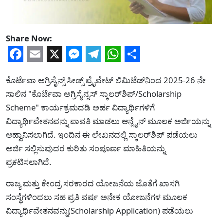
Share Now:
Facebook
Email
X
Messenger
Telegram
WhatsApp
Share
ಕೊರ್ಟೆವಾ ಅಗ್ರಿಸೈನ್ಸ್ ಸೀಡ್ಸ್ ಪ್ರೈವೇಟ್ ಲಿಮಿಟೆಡ್‌ನಿಂದ 2025-26 ನೇ
ಸಾಲಿನ "ಕೊರ್ಟೆವಾ ಅಗ್ರಿಸೈನ್ಸಸ್ ಸ್ಕಾಲರ್‌ಶಿಪ್/Scholarship
Scheme" ಕಾರ್ಯಕ್ರಮದಡಿ ಅರ್ಹ ವಿದ್ಯಾರ್ಥಿಗಳಿಗೆ
ವಿದ್ಯಾರ್ಥಿವೇತನವನ್ನು ಪಾವತಿ ಮಾಡಲು ಆನ್ಲೈನ್ ಮೂಲಕ ಅರ್ಜಿಯನ್ನು
ಆಹ್ವಾನಿಸಲಾಗಿದೆ. ಇಂದಿನ ಈ ಲೇಖನದಲ್ಲಿ ಸ್ಕಾಲರ್‌ಶಿಪ್ ಪಡೆಯಲು
ಅರ್ಜಿ ಸಲ್ಲಿಸುವುದರ ಕುರಿತು ಸಂಪೂರ್ಣ ಮಾಹಿತಿಯನ್ನು
ಪ್ರಕಟಿಸಲಾಗಿದೆ.
ರಾಜ್ಯ ಮತ್ತು ಕೇಂದ್ರ ಸರಕಾರದ ಯೋಜನೆಯ ಜೊತೆಗೆ ಖಾಸಗಿ
ಸಂಸ್ಥೆಗಳಿಂದಲು ಸಹ ಪ್ರತಿ ವರ್ಷ ಅನೇಕ ಯೋಜನೆಗಳ ಮೂಲಕ
ವಿದ್ಯಾರ್ಥಿವೇತನವನ್ನು(Scholarship Application) ಪಡೆಯಲು