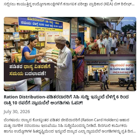
ಸಲ್ಲಿಸಲು ಕಾಯುತ್ತಿದ್ದ ಉದ್ಯೋಗಾಕಾಂಕ್ಷಿಗಳಿಗೆ ಕರ್ನಾಟಕ ಪರೀಕ್ಷಾ ಪ್ರಾಧಿಕಾರ (KEA) ಬಿಗ್ ರಿಲೀಫ್
ನೀಡಿದೆ. ಅರ್ಜಿ ಸಲ್ಲಿಕೆಯ ಅವಧಿಯನ್ನು ವಿಸ್ತರಿಸಿ ಅಧಿಕೃತ ಪ್ರಕಟಣೆ ಹೊರಡಿಸಿದ್ದು, ಇದುವರೆಗೆ ಅರ್ಜಿ
ಸಲ್ಲಿಸಲು...
Ration Distribution-ಪಡಿತರದಾರರಿಗೆ ಸಿಹಿ ಸುದ್ದಿ: ಇನ್ಮುಂದೆ ಬೆಳಿಗ್ಗೆ 6 ರಿಂದ
ರಾತ್ರಿ 10 ರವರೆಗೆ ನ್ಯಾಯಬೆಲೆ ಅಂಗಡಿಗಳು ಓಪನ್!
July 30, 2026
ಬೆಂಗಳೂರು: ರಾಜ್ಯದ ಕೋಟ್ಯಂತರ ಪಡಿತರ ಚೀಟಿದಾರರಿಗೆ (Ration Card Holders) ಆಹಾರ
ಮತ್ತು ನಾಗರಿಕ ಸರಬರಾಜು ಇಲಾಖೆಯು ಸಿಹಿ ಸುದ್ದಿಯೊಂದನ್ನು ನೀಡಿದೆ. ದಿನಗೂಲಿ ಕಾರ್ಮಿಕರು
ಹಾಗೂ ಉದ್ಯೋಗಿಗಳ ಹಿತದೃಷ್ಟಿಯಿಂದ ಇನ್ಮುಂದೆ ರಾಜ್ಯದ ಎಲ್ಲಾ ನ್ಯಾಯಬೆಲೆ ಅಂಗಡಿಗಳನ್ನು ಪ್ರತಿ ದಿನ
ಬೆಳಿಗ್ಗೆ 6:00 ಗಂಟೆಯಿಂದ ರಾತ್ರಿ 10:00 ಗಂಟೆಯವರೆಗೆ ಕಡ್ಡಾಯವಾಗಿ ತೆರೆದಿಟ್ಟು ಪಡಿತರ ಧಾನ್ಯ