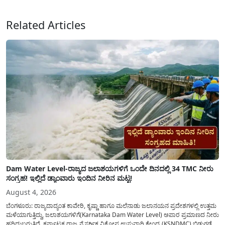
ವಿತರಿಸುವಂತೆ ಇಲಾಖೆಯ...
Related Articles
Dam Water Level-ರಾಜ್ಯದ ಜಲಾಶಯಗಳಿಗೆ ಒಂದೇ ದಿನದಲ್ಲಿ 34 TMC ನೀರು
ಸಂಗ್ರಹ! ಇಲ್ಲಿದೆ ಡ್ಯಾಂವಾರು ಇಂದಿನ ನೀರಿನ ಮಟ್ಟ!
August 4, 2026
ಬೆಂಗಳೂರು: ರಾಜ್ಯದಾದ್ಯಂತ ಕಾವೇರಿ, ಕೃಷ್ಣಾ ಹಾಗೂ ಮಲೆನಾಡು ಜಲಾನಯನ ಪ್ರದೇಶಗಳಲ್ಲಿ ಉತ್ತಮ
ಮಳೆಯಾಗುತ್ತಿದ್ದು, ಜಲಾಶಯಗಳಿಗೆ(Karnataka Dam Water Level) ಅಪಾರ ಪ್ರಮಾಣದ ನೀರು
ಹರಿದುಬರುತ್ತಿದೆ. ಕರ್ನಾಟಕ ರಾಜ್ಯ ನೈಸರ್ಗಿಕ ವಿಕೋಪ ಉಸ್ತುವಾರಿ ಕೇಂದ್ರ (KSNDMC) ಬಿಡುಗಡೆ