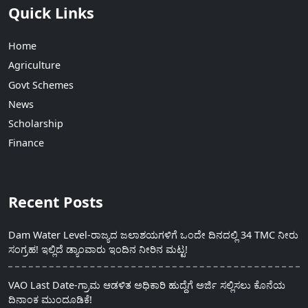
Quick Links
Home
Agriculture
Govt Schemes
News
Scholarship
Finance
Recent Posts
Dam Water Level-ರಾಜ್ಯದ ಜಲಾಶಯಗಳಿಗೆ ಒಂದೇ ದಿನದಲ್ಲಿ 34 TMC ನೀರು
ಸಂಗ್ರಹ! ಇಲ್ಲಿದೆ ಡ್ಯಾಂವಾರು ಇಂದಿನ ನೀರಿನ ಮಟ್ಟ!
VAO Last Date-ಗ್ರಾಮ ಆಡಳಿತ ಅಧಿಕಾರಿ ಹುದ್ದೆಗೆ ಅರ್ಜಿ ಸಲ್ಲಿಸಲು ಕೊನೆಯ
ದಿನಾಂಕ ಮುಂದೂಡಿಕೆ!