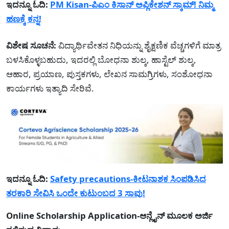
ಇದನ್ನೂ ಓದಿ:
PM Kisan-ಪಿಎಂ ಕಿಸಾನ್ ಅಪ್ಲಿಕೇಶನ್ ಸ್ಕಾಮ್! ನಿಮ್ಮ
ಹಣಕ್ಕೆ ಕನ್ನ!
ವಿಶೇಷ ಸೂಚನೆ:
ವಿದ್ಯಾರ್ಥಿವೇತನ ನಿಧಿಯನ್ನು ಶೈಕ್ಷಣಿಕ ವೆಚ್ಚಗಳಿಗೆ ಮಾತ್ರ
ಬಳಸಿಕೊಳ್ಳಬಹುದು, ಇದರಲ್ಲಿ ಬೋಧನಾ ಶುಲ್ಕ, ಹಾಸ್ಟೆಲ್ ಶುಲ್ಕ,
ಆಹಾರ, ಪ್ರಯಾಣ, ಪುಸ್ತಕಗಳು, ಲೇಖನ ಸಾಮಗ್ರಿಗಳು, ಸಂಶೋಧನಾ
ಕಾರ್ಯಗಳು ಇತ್ಯಾದಿ ಸೇರಿವೆ.
ಇದನ್ನೂ ಓದಿ:
Safety precautions-ಕೀಟನಾಶಕ ಸಿಂಪಡಿಸಿದ
ತರಕಾರಿ ಸೇವಿಸಿ ಒಂದೇ ಕುಟುಂಬದ 3 ಸಾವು!
Online Scholarship Application-ಆನ್ಲೈನ್ ಮೂಲಕ ಅರ್ಜಿ