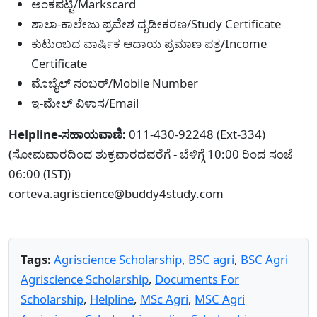
ಅಂಕಪಟ್ಟಿ/Markscard
ಶಾಲಾ-ಕಾಲೇಜು ಪ್ರವೇಶ ದೃಡೀಕರಣ/Study Certificate
ಕುಟುಂಬದ ವಾರ್ಷಿಕ ಆದಾಯ ಪ್ರಮಾಣ ಪತ್ರ/Income
Certificate
ಮೊಬೈಲ್ ನಂಬರ್/Mobile Number
ಇ-ಮೇಲ್ ವಿಳಾಸ/Email
Helpline-ಸಹಾಯವಾಣಿ:
011-430-92248 (Ext-334)
(ಸೋಮವಾರದಿಂದ ಶುಕ್ರವಾರದವರೆಗೆ - ಬೆಳಿಗ್ಗೆ 10:00 ರಿಂದ ಸಂಜೆ
06:00 (IST))
corteva.agriscience@buddy4study.com
Tags:
Agriscience Scholarship
,
BSC agri
,
BSC Agri
Agriscience Scholarship
,
Documents For
Scholarship
,
Helpline
,
MSc Agri
,
MSC Agri