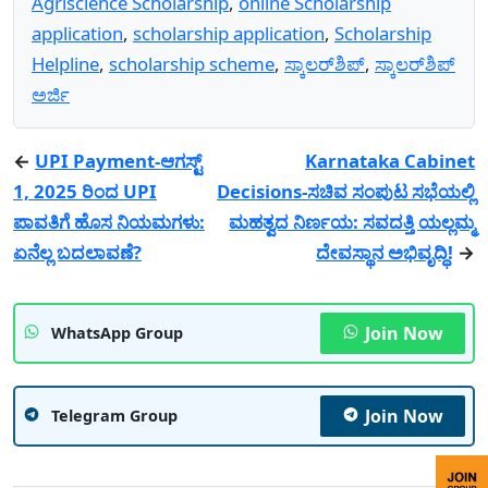
Agriscience Scholarship
,
online Scholarship
application
,
scholarship application
,
Scholarship
Helpline
,
scholarship scheme
,
ಸ್ಕಾಲರ್‌ಶಿಪ್
,
ಸ್ಕಾಲರ್‌ಶಿಪ್
ಅರ್ಜಿ
←
UPI Payment-ಆಗಸ್ಟ್
Karnataka Cabinet
1, 2025 ರಿಂದ UPI
Decisions-ಸಚಿವ ಸಂಪುಟ ಸಭೆಯಲ್ಲಿ
ಪಾವತಿಗೆ ಹೊಸ ನಿಯಮಗಳು:
ಮಹತ್ವದ ನಿರ್ಣಯ: ಸವದತ್ತಿ ಯಲ್ಲಮ್ಮ
ಏನೆಲ್ಲ ಬದಲಾವಣೆ?
ದೇವಸ್ಥಾನ ಅಭಿವೃದ್ಧಿ!
→
Join Now
WhatsApp Group
Join Now
Telegram Group