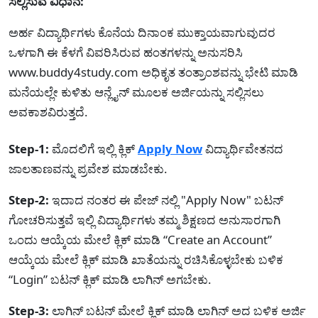
ಸಲ್ಲಿಸುವ ವಿಧಾನ:
ಅರ್ಹ ವಿದ್ಯಾರ್ಥಿಗಳು ಕೊನೆಯ ದಿನಾಂಕ ಮುಕ್ತಾಯವಾಗುವುದರ
ಒಳಗಾಗಿ ಈ ಕೆಳಗೆ ವಿವರಿಸಿರುವ ಹಂತಗಳನ್ನು ಅನುಸರಿಸಿ
www.buddy4study.com ಅಧಿಕೃತ ತಂತ್ರಾಂಶವನ್ನು ಭೇಟಿ ಮಾಡಿ
ಮನೆಯಲ್ಲೇ ಕುಳಿತು ಆನ್ಲೈನ್ ಮೂಲಕ ಅರ್ಜಿಯನ್ನು ಸಲ್ಲಿಸಲು
ಅವಕಾಶವಿರುತ್ತದೆ.
Step-1:
ಮೊದಲಿಗೆ ಇಲ್ಲಿ ಕ್ಲಿಕ್
Apply Now
ವಿದ್ಯಾರ್ಥಿವೇತನದ
ಜಾಲತಾಣವನ್ನು ಪ್ರವೇಶ ಮಾಡಬೇಕು.
Step-2:
ಇದಾದ ನಂತರ ಈ ಪೇಜ್ ನಲ್ಲಿ "Apply Now" ಬಟನ್
ಗೋಚರಿಸುತ್ತವೆ ಇಲ್ಲಿ ವಿದ್ಯಾರ್ಥಿಗಳು ತಮ್ಮ ಶಿಕ್ಷಣದ ಅನುಸಾರಗಾಗಿ
ಒಂದು ಆಯ್ಕೆಯ ಮೇಲೆ ಕ್ಲಿಕ್ ಮಾಡಿ “Create an Account”
ಆಯ್ಕೆಯ ಮೇಲೆ ಕ್ಲಿಕ್ ಮಾಡಿ ಖಾತೆಯನ್ನು ರಚಿಸಿಕೊಳ್ಳಬೇಕು ಬಳಿಕ
“Login” ಬಟನ್ ಕ್ಲಿಕ್ ಮಾಡಿ ಲಾಗಿನ್ ಅಗಬೇಕು.
Step-3:
ಲಾಗಿನ್ ಬಟನ್ ಮೇಲೆ ಕ್ಲಿಕ್ ಮಾಡಿ ಲಾಗಿನ್ ಅದ ಬಳಿಕ ಅರ್ಜಿ