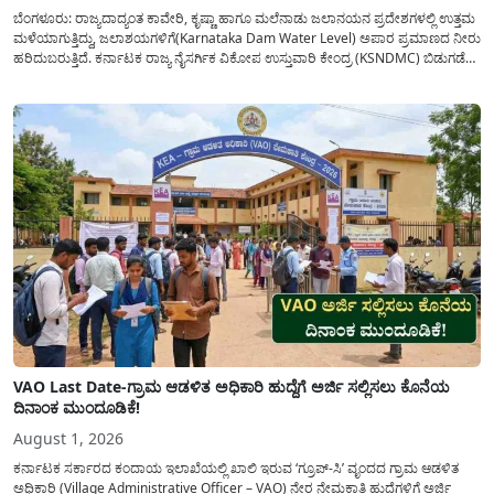
ಬೆಂಗಳೂರು: ರಾಜ್ಯದಾದ್ಯಂತ ಕಾವೇರಿ, ಕೃಷ್ಣಾ ಹಾಗೂ ಮಲೆನಾಡು ಜಲಾನಯನ ಪ್ರದೇಶಗಳಲ್ಲಿ ಉತ್ತಮ
ಮಳೆಯಾಗುತ್ತಿದ್ದು, ಜಲಾಶಯಗಳಿಗೆ(Karnataka Dam Water Level) ಅಪಾರ ಪ್ರಮಾಣದ ನೀರು
ಹರಿದುಬರುತ್ತಿದೆ. ಕರ್ನಾಟಕ ರಾಜ್ಯ ನೈಸರ್ಗಿಕ ವಿಕೋಪ ಉಸ್ತುವಾರಿ ಕೇಂದ್ರ (KSNDMC) ಬಿಡುಗಡೆ
ಮಾಡಿರುವ ಆಗಸ್ಟ್ 04, 2026ರ ವರದಿಯಂತೆ, ರಾಜ್ಯದ ಪ್ರಮುಖ 14 ಜಲಾಶಯಗಳಿಗೆ ಒಂದೇ
ದಿನದಲ್ಲಿ ಬರೋಬ್ಬರಿ 34.8 TMC...
VAO Last Date-ಗ್ರಾಮ ಆಡಳಿತ ಅಧಿಕಾರಿ ಹುದ್ದೆಗೆ ಅರ್ಜಿ ಸಲ್ಲಿಸಲು ಕೊನೆಯ
ದಿನಾಂಕ ಮುಂದೂಡಿಕೆ!
August 1, 2026
ಕರ್ನಾಟಕ ಸರ್ಕಾರದ ಕಂದಾಯ ಇಲಾಖೆಯಲ್ಲಿ ಖಾಲಿ ಇರುವ ‘ಗ್ರೂಪ್-ಸಿ’ ವೃಂದದ ಗ್ರಾಮ ಆಡಳಿತ
ಅಧಿಕಾರಿ (Village Administrative Officer – VAO) ನೇರ ನೇಮಕಾತಿ ಹುದ್ದೆಗಳಿಗೆ ಅರ್ಜಿ