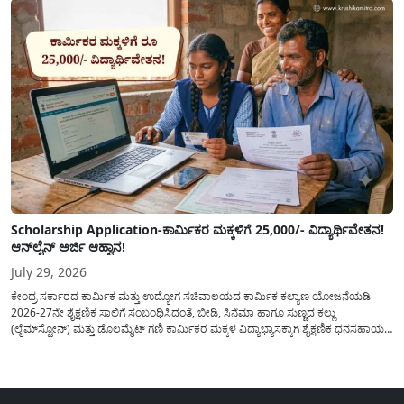
Scholarship Application-ಕಾರ್ಮಿಕರ ಮಕ್ಕಳಿಗೆ 25,000/- ವಿದ್ಯಾರ್ಥಿವೇತನ!
ಆನ್‍ಲೈನ್ ಅರ್ಜಿ ಆಹ್ವಾನ!
July 29, 2026
ಕೇಂದ್ರ ಸರ್ಕಾರದ ಕಾರ್ಮಿಕ ಮತ್ತು ಉದ್ಯೋಗ ಸಚಿವಾಲಯದ ಕಾರ್ಮಿಕ ಕಲ್ಯಾಣ ಯೋಜನೆಯಡಿ
2026-27ನೇ ಶೈಕ್ಷಣಿಕ ಸಾಲಿಗೆ ಸಂಬಂಧಿಸಿದಂತೆ, ಬೀಡಿ, ಸಿನೆಮಾ ಹಾಗೂ ಸುಣ್ಣದ ಕಲ್ಲು
(ಲೈಮ್‍ಸ್ಟೋನ್) ಮತ್ತು ಡೊಲಮೈಟ್ ಗಣಿ ಕಾರ್ಮಿಕರ ಮಕ್ಕಳ ವಿದ್ಯಾಭ್ಯಾಸಕ್ಕಾಗಿ ಶೈಕ್ಷಣಿಕ ಧನಸಹಾಯ/
ವಿದ್ಯಾರ್ಥಿವೇತನ(Scholaship Online Application) ನೀಡಲು ಆನ್‍ಲೈನ್ ಮೂಲಕ ಅರ್ಜಿಗಳನ್ನು
ಆಹ್ವಾನಿಸಿದೆ. ಈ ಬಾರಿಯ ವಿದ್ಯಾರ್ಥಿವೇತನ ಯೋಜನೆಯು 1ನೇ ತರಗತಿಯ...