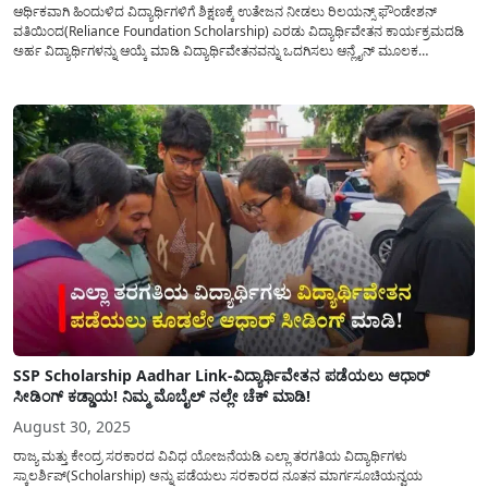
ಆರ್ಥಿಕವಾಗಿ ಹಿಂದುಳಿದ ವಿದ್ಯಾರ್ಥಿಗಳಿಗೆ ಶಿಕ್ಷಣಕ್ಕೆ ಉತೇಜನ ನೀಡಲು ರಿಲಯನ್ಸ್ ಫೌಂಡೇಶನ್
ವತಿಯಿಂದ(Reliance Foundation Scholarship) ಎರಡು ವಿದ್ಯಾರ್ಥಿವೇತನ ಕಾರ್ಯಕ್ರಮದಡಿ
ಅರ್ಹ ವಿದ್ಯಾರ್ಥಿಗಳನ್ನು ಆಯ್ಕೆ ಮಾಡಿ ವಿದ್ಯಾರ್ಥಿವೇತನವನ್ನು ಒದಗಿಸಲು ಆನ್ಲೈನ್ ಮೂಲಕ
ಅರ್ಜಿಯನ್ನು ಆಹ್ವಾನಿಸಲಾಗಿದೆ. ರಿಲಯನ್ಸ್ ಫೌಂಡೇಶನ್ ವತಿಯಿಂದ ಪದವಿ ಮತ್ತು ಸ್ನಾತಕೋತ್ತರ
ಪದವಿ ವಿದ್ಯಾರ್ಥಿಗಳು ಸ್ಕಾಲರ್‌ಶಿಪ್‌(Scholarship) ಪಡೆಯಲು ಅವಕಾಶವಿರುತ್ತದೆ ಇಂದಿನ
ಅಂಕಣದಲ್ಲಿ ವಿದ್ಯಾರ್ಥಿವೇತನವನ್ನು(Reliance Scholarship Application...
SSP Scholarship Aadhar Link-ವಿದ್ಯಾರ್ಥಿವೇತನ ಪಡೆಯಲು ಆಧಾರ್
ಸೀಡಿಂಗ್ ಕಡ್ಡಾಯ! ನಿಮ್ಮ ಮೊಬೈಲ್ ನಲ್ಲೇ ಚೆಕ್ ಮಾಡಿ!
August 30, 2025
ರಾಜ್ಯ ಮತ್ತು ಕೇಂದ್ರ ಸರಕಾರದ ವಿವಿಧ ಯೋಜನೆಯಡಿ ಎಲ್ಲಾ ತರಗತಿಯ ವಿದ್ಯಾರ್ಥಿಗಳು
ಸ್ಕಾಲರ್ಶಿಪ್(Scholarship) ಅನ್ನು ಪಡೆಯಲು ಸರಕಾರದ ನೂತನ ಮಾರ್ಗಸೂಚಿಯನ್ವಯ