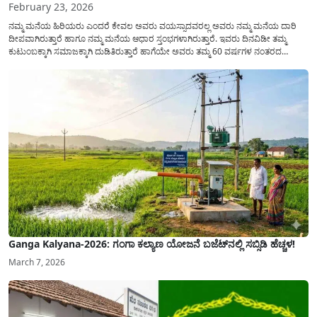
February 23, 2026
ನಮ್ಮ ಮನೆಯ ಹಿರಿಯರು ಎಂದರೆ ಕೇವಲ ಅವರು ವಯಸ್ಸಾದವರಲ್ಲ ಅವರು ನಮ್ಮ ಮನೆಯ ದಾರಿ
ದೀಪವಾಗಿರುತ್ತಾರೆ ಹಾಗೂ ನಮ್ಮ ಮನೆಯ ಆಧಾರ ಸ್ತಂಭಗಳಾಗಿರುತ್ತಾರೆ. ಇವರು ದಿನವಿಡೀ ತಮ್ಮ
ಕುಟುಂಬಕ್ಕಾಗಿ ಸಮಾಜಕ್ಕಾಗಿ ದುಡಿತಿರುತ್ತಾರೆ ಹಾಗೆಯೇ ಅವರು ತಮ್ಮ 60 ವರ್ಷಗಳ ನಂತರದ
ಜೀವನವನ್ನು ನೆಮ್ಮದಿಯಿಂದ ಕಳೆಯಬೇಕೆಂಬುದು ಪ್ರತಿಯೊಬ್ಬರ ಕನಸಾಗಿರುತ್ತದೆ ಆದ್ದರಿಂದ ಸರ್ಕಾರವು
ಹಿರಿಯ ನಾಗರಿಕರ ಗುರುತಿನ ಚೀಟಿ...
Ganga Kalyana-2026: ಗಂಗಾ ಕಲ್ಯಾಣ ಯೋಜನೆ ಬಜೆಟ್‌ನಲ್ಲಿ ಸಬ್ಸಿಡಿ ಹೆಚ್ಚಳ!
March 7, 2026