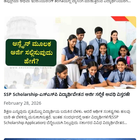
ಡಿಪ್ಲೋಮಾ ಅಥವಾ ಇಂಜಿನಿಯರಿಂಗ್ ತರಗತಿಯಲ್ಲಿ ವ್ಯಾಸಂಗ ಮಾಡುತ್ತಿರುವ ವಿದ್ಯಾರ್ಥಿನಿಯರಿಗೆ
50,000 ವಿದ್ಯಾರ್ಥಿ ವೇತನ ಪಡೆಯಲು ಅರ್ಜಿಯನ್ನು ಅಹ್ವಾನ ಆಹ್ವಾನಿಸಲಾಗಿದೆ. ಈ ವಿದ್ಯಾರ್ಥಿಯ
ವೇತನವು ಕೃತಕ ಬುದ್ಧಿ ಮತ್ತು ಯಂತ್ರ ಕಲಿಕೆ...
SSP Scholarship-ಎಸ್‌ಎಸ್‌ಪಿ ವಿದ್ಯಾರ್ಥಿವೇತನ ಅರ್ಜಿ ಸಲ್ಲಿಕೆ ಅವಧಿ ವಿಸ್ತರಣೆ!
February 28, 2026
ಶಿಕ್ಷಣ ಎನ್ನುವುದು ಪ್ರತಿಯೊಬ್ಬ ವಿದ್ಯಾರ್ಥಿಯ ಬದುಕಿನ ಬೆಳಕು. ಆದರೆ ಆರ್ಥಿಕ ಸಂಕಷ್ಟಗಳು ಹಲವು
ಬಾರಿ ಈ ಬೆಳಕನ್ನು ಮಸುಕಾಗಿಸುತ್ತವೆ. ಇಂತಹ ಸಂದರ್ಭದಲ್ಲಿ ಅರ್ಹ ವಿದ್ಯಾರ್ಥಿಗಳಿಗೆ(SSP
Scholarship Application) ಬೆನ್ನೆಲುಬಾಗಿ ನಿಲ್ಲುವುದು ಸರ್ಕಾರದ ವಿವಿಧ ವಿದ್ಯಾರ್ಥಿವೇತನ
ಯೋಜನೆಗಳು. ಪ್ರಸ್ತುತ ಕರ್ನಾಟಕ ಸರ್ಕಾರದ ಸಮಾಜ ಕಲ್ಯಾಣ ಇಲಾಖೆಯು 2025-26ನೇ ಸಾಲಿನ
ಪರಿಶಿಷ್ಟ ಜಾತಿಯ (SC) ವಿದ್ಯಾರ್ಥಿಗಳಿಗಾಗಿ ಮೆಟ್ರಿಕ್ ಪೂರ್ವ...