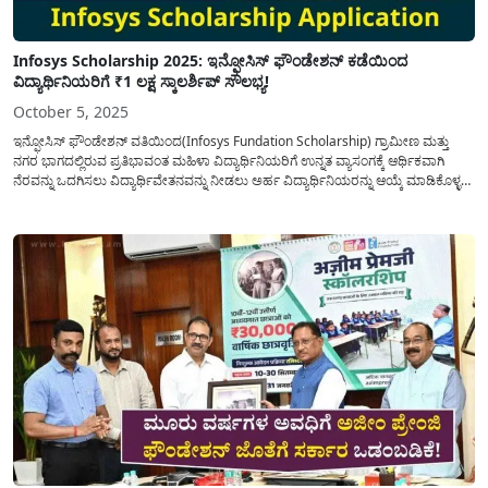
Infosys Scholarship 2025: ಇನ್ಫೋಸಿಸ್ ಫೌಂಡೇಶನ್ ಕಡೆಯಿಂದ
ವಿದ್ಯಾರ್ಥಿನಿಯರಿಗೆ ₹1 ಲಕ್ಷ ಸ್ಕಾಲರ್ಶಿಪ್ ಸೌಲಭ್ಯ!
October 5, 2025
ಇನ್ಫೋಸಿಸ್ ಫೌಂಡೇಶನ್ ವತಿಯಿಂದ(Infosys Fundation Scholarship) ಗ್ರಾಮೀಣ ಮತ್ತು
ನಗರ ಭಾಗದಲ್ಲಿರುವ ಪ್ರತಿಭಾವಂತ ಮಹಿಳಾ ವಿದ್ಯಾರ್ಥಿನಿಯರಿಗೆ ಉನ್ನತ ವ್ಯಾಸಂಗಕ್ಕೆ ಆರ್ಥಿಕವಾಗಿ
ನೆರವನ್ನು ಒದಗಿಸಲು ವಿದ್ಯಾರ್ಥಿವೇತನವನ್ನು ನೀಡಲು ಅರ್ಹ ವಿದ್ಯಾರ್ಥಿನಿಯರನ್ನು ಆಯ್ಕೆ ಮಾಡಿಕೊಳ್ಳಲು
ಅನೌನ್ ಮೂಲಕ ಅರ್ಜಿಯನ್ನು ಆಹ್ವಾನಿಸಲಾಗಿದೆ. ಆರ್ಥಿಕವಾಗಿ ಹಿಂದುಳಿದ ವರ್ಗಕ್ಕೆ ಸೇರಿದ
ವಿದ್ಯಾರ್ಥಿನಿಯರು ಈ ಯೋಜನೆಯ ಪ್ರಯೋಜನವನ್ನು ಪಡೆದುಕೊಂಡು ಉನ್ನತ ವಿದ್ಯಾಭ್ಯಾಸವನ್ನು
ಪೂರ್ಣಗೊಳಿಸಬಹುದು ಈ...