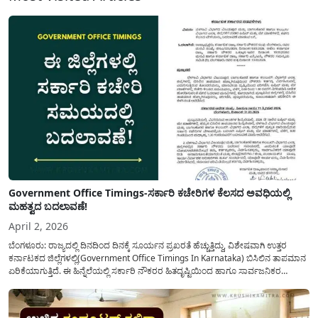
Government Office Timings-ಸರ್ಕಾರಿ ಕಚೇರಿಗಳ ಕೆಲಸದ ಅವಧಿಯಲ್ಲಿ
ಮಹತ್ವದ ಬದಲಾವಣೆ!
April 2, 2026
ಬೆಂಗಳೂರು: ರಾಜ್ಯದಲ್ಲಿ ದಿನದಿಂದ ದಿನಕ್ಕೆ ಸೂರ್ಯನ ಪ್ರಖರತೆ ಹೆಚ್ಚುತ್ತಿದ್ದು, ವಿಶೇಷವಾಗಿ ಉತ್ತರ
ಕರ್ನಾಟಕದ ಜಿಲ್ಲೆಗಳಲ್ಲಿ(Government Office Timings In Karnataka) ಬಿಸಿಲಿನ ತಾಪಮಾನ
ಏರಿಕೆಯಾಗುತ್ತಿದೆ. ಈ ಹಿನ್ನೆಲೆಯಲ್ಲಿ ಸರ್ಕಾರಿ ನೌಕರರ ಹಿತದೃಷ್ಟಿಯಿಂದ ಹಾಗೂ ಸಾರ್ವಜನಿಕರ
ಅನುಕೂಲಕ್ಕಾಗಿ ಕರ್ನಾಟಕ ಸರ್ಕಾರವು ಮಹತ್ವದ ನಿರ್ಧಾರವೊಂದನ್ನು ಕೈಗೊಂಡಿದೆ. ಕಿತ್ತೂರು ಕರ್ನಾಟಕ
ಮತ್ತು ಕಲ್ಯಾಣ ಕರ್ನಾಟಕದ ಒಟ್ಟು 9 ಜಿಲ್ಲೆಗಳಲ್ಲಿ ಏಪ್ರಿಲ್...