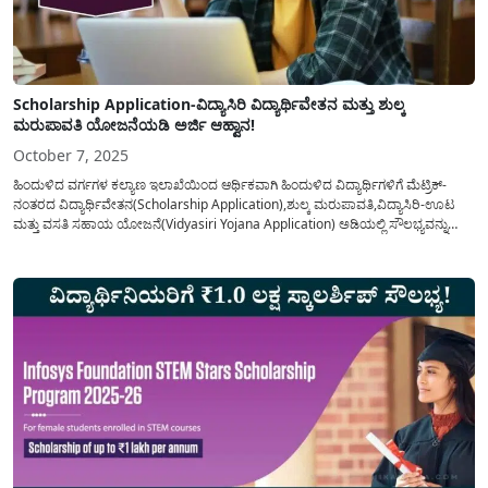
Scholarship Application-ವಿದ್ಯಾಸಿರಿ ವಿದ್ಯಾರ್ಥಿವೇತನ ಮತ್ತು ಶುಲ್ಕ
ಮರುಪಾವತಿ ಯೋಜನೆಯಡಿ ಅರ್ಜಿ ಆಹ್ವಾನ!
October 7, 2025
ಹಿಂದುಳಿದ ವರ್ಗಗಳ ಕಲ್ಯಾಣ ಇಲಾಖೆಯಿಂದ ಆರ್ಥಿಕವಾಗಿ ಹಿಂದುಳಿದ ವಿದ್ಯಾರ್ಥಿಗಳಿಗೆ ಮೆಟ್ರಿಕ್-
ನಂತರದ ವಿದ್ಯಾರ್ಥಿವೇತನ(Scholarship Application),ಶುಲ್ಕ ಮರುಪಾವತಿ,ವಿದ್ಯಾಸಿರಿ-ಊಟ
ಮತ್ತು ವಸತಿ ಸಹಾಯ ಯೋಜನೆ(Vidyasiri Yojana Application) ಅಡಿಯಲ್ಲಿ ಸೌಲಭ್ಯವನ್ನು
ಪಡೆಯಲು ಆನ್ಲೈನ್ ಮೂಲಕ ಅರ್ಜಿ ಆಹ್ವಾನಿಸಲಾಗಿದೆ. ಮೆಟ್ರಿಕ್-ನಂತರದ ಕೋರ್ಸುಗಳಲ್ಲಿ ವ್ಯಾಸಂಗ
ಮಾಡುತ್ತಿರುವ ಅರ್ಹ ಹಿಂದುಳಿದ ವರ್ಗಗಳ ವಿದ್ಯಾರ್ಥಿಗಳು ಹಾಗೂ ಪ್ರವರ್ಗ-1ರ ಅಲೆಮಾರಿ/
ಅರೆಅಲೆಮಾರಿ ವಿದ್ಯಾರ್ಥಿಗಳಿಂದ, 2025-26ನೇ ಸಾಲಿಗೆ ಹಿಂದುಳಿದ ವರ್ಗಗಳ...