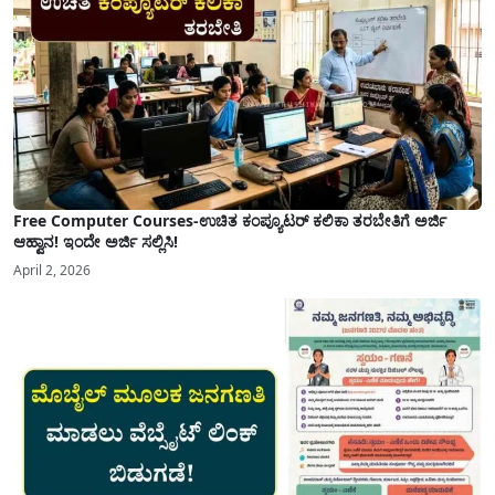
Free Computer Courses-ಉಚಿತ ಕಂಪ್ಯೂಟರ್ ಕಲಿಕಾ ತರಬೇತಿಗೆ ಅರ್ಜಿ
ಆಹ್ವಾನ! ಇಂದೇ ಅರ್ಜಿ ಸಲ್ಲಿಸಿ!
April 2, 2026