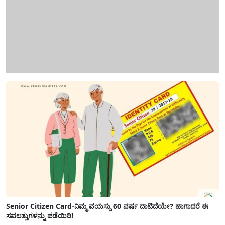
Senior Citizen Card-ನಿಮ್ಮ ವಯಸ್ಸು 60 ವರ್ಷ ದಾಟಿದೆಯೇ? ಹಾಗಾದರೆ ಈ
ಸವಲತ್ತುಗಳನ್ನು ಪಡೆಯಿರಿ!