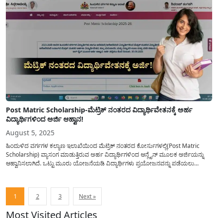
Post Matric Scholarship-ಮೆಟ್ರಿಕ್ ನಂತರದ ವಿದ್ಯಾರ್ಥಿವೇತನಕ್ಕೆ ಅರ್ಹ
ವಿದ್ಯಾರ್ಥಿಗಳಿಂದ ಅರ್ಜಿ ಆಹ್ವಾನ!
August 5, 2025
ಹಿಂದುಳಿದ ವರ್ಗಗಳ ಕಲ್ಯಾಣ ಇಲಾಖೆಯಿಂದ ಮೆಟ್ರಿಕ್ ನಂತರದ ಕೋರ್ಸುಗಳಲ್ಲಿ(Post Matric
Scholarship) ವ್ಯಾಸಂಗ ಮಾಡುತ್ತಿರುವ ಅರ್ಹ ವಿದ್ಯಾರ್ಥಿಗಳಿಂದ ಆನ್ಲೈನ್ ಮೂಲಕ ಅರ್ಜಿಯನ್ನು
ಆಹ್ವಾನಿಸಲಾಗಿದೆ. ಒಟ್ಟು ಮೂರು ಯೋಜನೆಯಡಿ ವಿದ್ಯಾರ್ಥಿಗಳು ಪ್ರಯೋಜನವನ್ನು ಪಡೆಯಲು
ಆನ್ಲೈನ್ ಮೂಲಕ ಅರ್ಜಿಯನ್ನು(Post Matric Scholarship Application)ಸಲ್ಲಿಸಲು
ಅವಕಾಶವಿದ್ದು, ಈ ಕುರಿತು ಸಂಪೂರ್ಣ ವಿವರವನ್ನು ಇಂದಿನ ಅಂಕಣದಲ್ಲಿ ವಿವರಿಸಲಾಗಿದೆ. ಇದನ್ನೂ
ಓದಿ: Registered...
Posts
1
2
3
Next »
pagination
Most Visited Articles