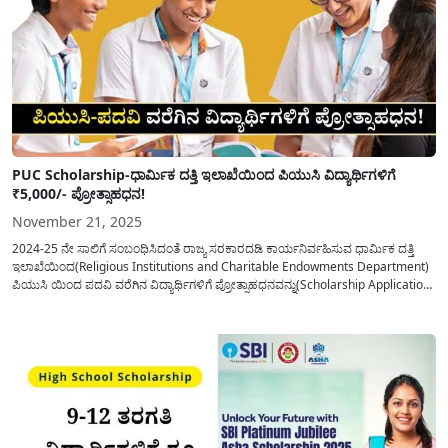
PUC Scholarship-ಧಾರ್ಮಿಕ ದತ್ತಿ ಇಲಾಖೆಯಿಂದ ಪಿಯುಸಿ ವಿದ್ಯಾರ್ಥಿಗಳಿಗೆ
₹5,000/- ಪ್ರೋತ್ಸಾಹಧನ!
November 21, 2025
2024-25 ನೇ ಸಾಲಿಗೆ ಸಂಬಂಧಿಸಿದಂತೆ ರಾಜ್ಯ ಸರಕಾರದಡಿ ಕಾರ್ಯನಿರ್ವಹಿಸುವ ಧಾರ್ಮಿಕ ದತ್ತಿ
ಇಲಾಖೆಯಿಂದ(Religious Institutions and Charitable Endowments Department)
ಪಿಯುಸಿ ಯಿಂದ ಪದವಿ ವರೆಗಿನ ವಿದ್ಯಾರ್ಥಿಗಳಿಗೆ ಪ್ರೋತ್ಸಾಹಧನವನ್ನು(Scholarship Application)
ಒದಗಿಸಲು ಆನ್ಲೈನ್ ಮೂಲಕ ಅರ್ಜಿಯನ್ನು ಸಲ್ಲಿಸಲು ಅವಕಾಶ ನೀಡಲಾಗಿದೆ. ಇಂದಿನ ದಿನಮಾನದಲ್ಲಿ
ಬಹುತೇಕ ಎಲ್ಲಾ ಭಾಗದಲ್ಲಿ ಶಿಕ್ಷಣಕ್ಕೆ ಹೆಚ್ಚು ಮಹತ್ವವನ್ನು ನೀಡಲಾಗುತ್ತದೆ ಈ ನಿಟ್ಟಿನಲ್ಲಿ...