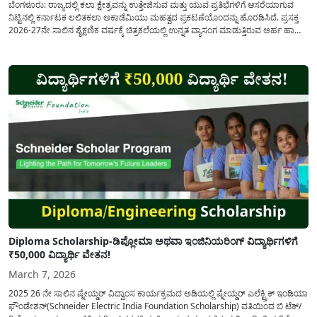
ಬೆಂಗಳೂರು: ರಾಜ್ಯದಲ್ಲಿ ಕಲಾ ಕ್ಷೇತ್ರವನ್ನು ಉತ್ತೇಜಿಸುವ ಮತ್ತು ಯುವ ಪ್ರತಿಭೆಗಳಿಗೆ ಆಸರೆಯಾಗುವ
ನಿಟ್ಟಿನಲ್ಲಿ ಕರ್ನಾಟಕ ಲಲಿತಕಲಾ ಅಕಾಡೆಮಿಯು ಮಹತ್ವದ ಪ್ರಕಟಣೆಯೊಂದನ್ನು ಹೊರಡಿಸಿದೆ. ಪ್ರಸಕ್ತ
2026-27ನೇ ಸಾಲಿನ ಶೈಕ್ಷಣಿಕ ವರ್ಷಕ್ಕೆ ಚಿತ್ರಕಲೆಯಲ್ಲಿ ಉನ್ನತ ವ್ಯಾಸಂಗ ಮಾಡುತ್ತಿರುವ ಅರ್ಹ ಹಾಗೂ
ಆಸಕ್ತ ವಿದ್ಯಾರ್ಥಿಗಳಿಂದ ವಿದ್ಯಾರ್ಥಿ ವೇತನಕ್ಕಾಗಿ (Scholarship) ಅರ್ಜಿಗಳನ್ನು ಆಹ್ವಾನಿಸಲಾಗಿದೆ. ಈ
ಯೋಜನೆಯಡಿ ಕರ್ನಾಟಕದ ಅಂಗೀಕೃತಗೊಂಡ ಚಿತ್ರಕಲಾ ವಿದ್ಯಾಲಯಗಳಲ್ಲಿ...
Diploma Scholarship-ಡಿಪ್ಲೋಮಾ ಅಥವಾ ಇಂಜಿನಿಯರಿಂಗ್ ವಿದ್ಯಾರ್ಥಿಗಳಿಗೆ
₹50,000 ವಿದ್ಯಾರ್ಥಿ ವೇತನ!
March 7, 2026
2025 26 ನೇ ಸಾಲಿನ ಷ್ನೇಯ್ಡರ್ ವಿದ್ವಾಂಸ ಕಾರ್ಯಕ್ರಮದ ಅಡಿಯಲ್ಲಿ ಷ್ನೇಯ್ಡರ್ ಎಲೆಕ್ಟ್ರಿಕ್ ಇಂಡಿಯಾ
ಫೌಂಡೇಶನ್(Schneider Electric India Foundation Scholarship) ವತಿಯಿಂದ ಬಿ ಟೆಕ್/