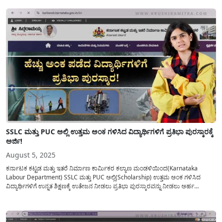
ಅವರ ಜನ್ಮ ಶತಮಾನೋತ್ಸವದ ಸ್ಮರಣಾರ್ಥವಾಗಿ “ಟಿವಿಎಸ್ ಚೀಮಾ ವಿದ್ಯಾರ್ಥಿವೇತನ/TVS
Foundation Scholariship”...
SSLC ಮತ್ತು PUC ಅಲ್ಲಿ ಉತ್ತಮ ಅಂಕ ಗಳಿಸಿದ ವಿದ್ಯಾರ್ಥಿಗಳಿಗೆ ಪ್ರತಿಭಾ ಪುರಸ್ಕಾರಕ್ಕೆ
ಅರ್ಜಿ!
August 5, 2025
ಕರ್ನಾಟಕ ಕಟ್ಟಡ ಮತ್ತು ಇತರೆ ನಿರ್ಮಾಣ ಕಾರ್ಮಿಕರ ಕಲ್ಯಾಣ ಮಂಡಳಿಯಿಂದ(Karnataka
Labour Department) SSLC ಮತ್ತು PUC ಅಲ್ಲಿ(Scholarship) ಉತ್ತಮ ಅಂಕ ಗಳಿಸಿದ
ವಿದ್ಯಾರ್ಥಿಗಳಿಗೆ ಉನ್ನತ ಶಿಕ್ಷಣಕ್ಕೆ ಉತೇಜನ ನೀಡಲು ಪ್ರತಿಭಾ ಪುರಸ್ಕಾರವನ್ನು ನೀಡಲು ಅರ್ಹ
ವಿದ್ಯಾರ್ಥಿಗಳನ್ನು ಆಯ್ಕೆ ಮಾಡಲು ಆನ್ಲೈನ್ ಮೂಲಕ ಅರ್ಜಿಯನ್ನು ಆಹ್ವಾನಿಸಲಾಗಿದೆ. ಇಂದಿನ ಈ
ಅಂಕಣದಲ್ಲಿ ಪ್ರತಿಭಾ ಪುರಸ್ಕಾರಕ್ಕೆ(Pratibha Puraskara) ಅರ್ಜಿಯನ್ನು...