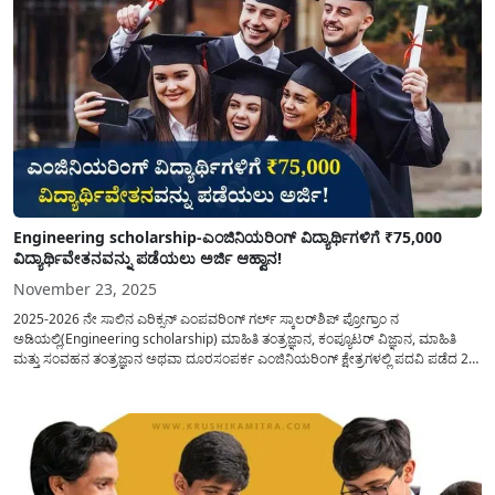
Engineering scholarship-ಎಂಜಿನಿಯರಿಂಗ್ ವಿದ್ಯಾರ್ಥಿಗಳಿಗೆ ₹75,000
ವಿದ್ಯಾರ್ಥಿವೇತನವನ್ನು ಪಡೆಯಲು ಅರ್ಜಿ ಆಹ್ವಾನ!
November 23, 2025
2025-2026 ನೇ ಸಾಲಿನ ಎರಿಕ್ಸನ್ ಎಂಪವರಿಂಗ್ ಗರ್ಲ್ ಸ್ಕಾಲರ್‌ಶಿಪ್ ಪ್ರೋಗ್ರಾಂ ನ
ಅಡಿಯಲ್ಲಿ(Engineering scholarship) ಮಾಹಿತಿ ತಂತ್ರಜ್ಞಾನ, ಕಂಪ್ಯೂಟರ್ ವಿಜ್ಞಾನ, ಮಾಹಿತಿ
ಮತ್ತು ಸಂವಹನ ತಂತ್ರಜ್ಞಾನ ಅಥವಾ ದೂರಸಂಪರ್ಕ ಎಂಜಿನಿಯರಿಂಗ್ ಕ್ಷೇತ್ರಗಳಲ್ಲಿ ಪದವಿ ಪಡೆದ 2
ನೇ ವರ್ಷದ ಮಹಿಳಾ ವಿದ್ಯಾರ್ಥಿಗಳಿಗೆ ₹75,000 ವಿದ್ಯಾರ್ಥಿವೇತನವನ್ನು ಪಡೆಯಲು ಅರ್ಜಿಯನ್ನು
ಕರೆಯಲಾಗಿದೆ. ಸಮಾಜದ ಹಿಂದುಳಿದ ವರ್ಗಗಳ ಪ್ರತಿಭಾನ್ವಿತ ಮಹಿಳಾ...