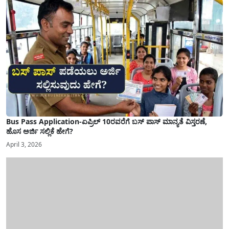
Bus Pass Application-ಏಪ್ರಿಲ್ 10ರವರೆಗೆ ಬಸ್ ಪಾಸ್ ಮಾನ್ಯತೆ ವಿಸ್ತರಣೆ,
ಹೊಸ ಅರ್ಜಿ ಸಲ್ಲಿಕೆ ಹೇಗೆ?
April 3, 2026