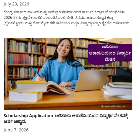
July 29, 2026
ಕೇಂದ್ರ ಸರ್ಕಾರದ ಕಾರ್ಮಿಕ ಮತ್ತು ಉದ್ಯೋಗ ಸಚಿವಾಲಯದ ಕಾರ್ಮಿಕ ಕಲ್ಯಾಣ ಯೋಜನೆಯಡಿ
2026-27ನೇ ಶೈಕ್ಷಣಿಕ ಸಾಲಿಗೆ ಸಂಬಂಧಿಸಿದಂತೆ, ಬೀಡಿ, ಸಿನೆಮಾ ಹಾಗೂ ಸುಣ್ಣದ ಕಲ್ಲು
(ಲೈಮ್‍ಸ್ಟೋನ್) ಮತ್ತು ಡೊಲಮೈಟ್ ಗಣಿ ಕಾರ್ಮಿಕರ ಮಕ್ಕಳ ವಿದ್ಯಾಭ್ಯಾಸಕ್ಕಾಗಿ ಶೈಕ್ಷಣಿಕ ಧನಸಹಾಯ/
ವಿದ್ಯಾರ್ಥಿವೇತನ(Scholaship Online Application) ನೀಡಲು ಆನ್‍ಲೈನ್ ಮೂಲಕ ಅರ್ಜಿಗಳನ್ನು
ಆಹ್ವಾನಿಸಿದೆ. ಈ ಬಾರಿಯ ವಿದ್ಯಾರ್ಥಿವೇತನ ಯೋಜನೆಯು 1ನೇ ತರಗತಿಯ...
Scholarship Application-ಲಲಿತಕಲಾ ಅಕಾಡೆಮಿಯಿಂದ ವಿದ್ಯಾರ್ಥಿ ವೇತನಕ್ಕೆ
ಅರ್ಜಿ ಆಹ್ವಾನ.
June 7, 2026