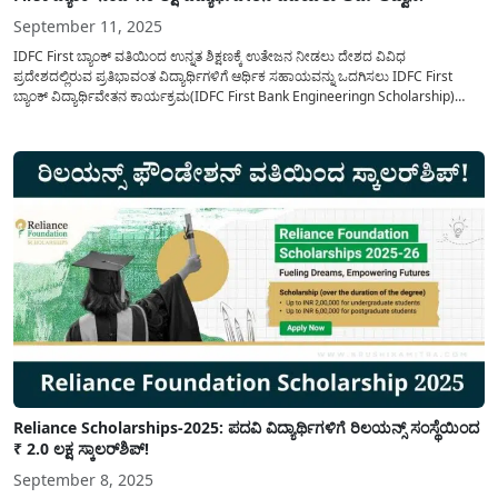
September 11, 2025
IDFC First ಬ್ಯಾಂಕ್ ವತಿಯಿಂದ ಉನ್ನತ ಶಿಕ್ಷಣಕ್ಕೆ ಉತೇಜನ ನೀಡಲು ದೇಶದ ವಿವಿಧ
ಪ್ರದೇಶದಲ್ಲಿರುವ ಪ್ರತಿಭಾವಂತ ವಿದ್ಯಾರ್ಥಿಗಳಿಗೆ ಆರ್ಥಿಕ ಸಹಾಯವನ್ನು ಒದಗಿಸಲು IDFC First
ಬ್ಯಾಂಕ್ ವಿದ್ಯಾರ್ಥಿವೇತನ ಕಾರ್ಯಕ್ರಮ(IDFC First Bank Engineeringn Scholarship)
ಅಡಿಯಲ್ಲಿ ಸ್ಕಾಲರ್ಶಿಪ್ ಅನ್ನು ಒದಗಿಸಲು ಅರ್ಹ ಅಭ್ಯರ್ಥಿಗಳನ್ನು ಆಯ್ಕೆ ಮಾಡಿಕೊಳ್ಳಲು ಆನ್ಲೈನ್
ಮೂಲಕ ಅರ್ಜಿಯನ್ನು ಆಹ್ವಾನಿಸಲಾಗಿದೆ. ಪ್ರಸ್ತುತ IDFC First...
Reliance Scholarships-2025: ಪದವಿ ವಿದ್ಯಾರ್ಥಿಗಳಿಗೆ ರಿಲಯನ್ಸ್ ಸಂಸ್ಥೆಯಿಂದ
₹ 2.0 ಲಕ್ಷ ಸ್ಕಾಲರ್‌ಶಿಪ್‌!
September 8, 2025