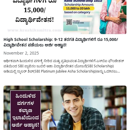
High School Scholarship: 9-12 ತರಗತಿ ವಿದ್ಯಾರ್ಥಿಗಳಿಗೆ ರೂ 15,000/
ವಿದ್ಯಾರ್ಥಿವೇತನ ಪಡೆಯಲು ಅರ್ಜಿ ಅಹ್ವಾನ!
November 2, 2025
ಆರ್ಥಿಕವಾಗಿ ಹಿಂದುಳಿದ ವರ್ಗಕ್ಕೆ ಸೇರಿದ ಮತ್ತು ಪ್ರತಿಭಾವಂತ ವಿದ್ಯಾರ್ಥಿಗಳಿಗೆ ಎಸ್‌ಬಿಐ ಫೌಂಡೇಶನ್
ವತಿಯಿಂದ SBI ಪ್ಲಾಟಿನಂ ಜುಬಿಲಿ ಆಶಾ ವಿದ್ಯಾರ್ಥಿವೇತನ ಯೋಜನೆ(SBI Scholarship)
ಅಡಿಯಲ್ಲಿ ಸ್ಕಾಲರ್ ಶಿಪ್(SBI Platinum Jubilee Asha Scholarship)ಅನ್ನು ಒದಗಿಸಲು
buddy4study.com ಜಾಲತಾಣದ ಮೂಲಕ ಆನ್ಲೈನ್ ಮೂಲಕ ಅರ್ಜಿ ಸಲ್ಲಿಸಲು ಅವಕಾಶ
ನೀಡಲಾಗಿದೆ. SBI ಪ್ಲಾಟಿನಂ ಜುಬಿಲಿ ಆಶಾ ವಿದ್ಯಾರ್ಥಿವೇತನ ಕಾರ್ಯಕ್ರಮದಡಿಯಲ್ಲಿ...