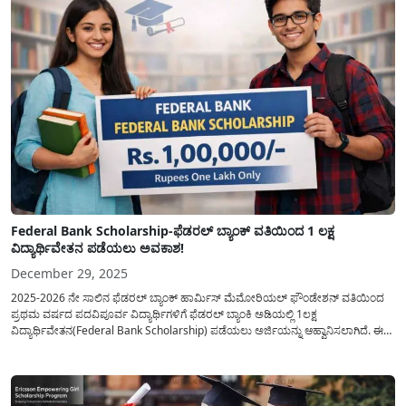
Federal Bank Scholarship-ಫೆಡರಲ್ ಬ್ಯಾಂಕ್ ವತಿಯಿಂದ 1 ಲಕ್ಷ
ವಿದ್ಯಾರ್ಥಿವೇತನ ಪಡೆಯಲು ಅವಕಾಶ!
December 29, 2025
2025-2026 ನೇ ಸಾಲಿನ ಫೆಡರಲ್ ಬ್ಯಾಂಕ್ ಹಾರ್ಮಿಸ್ ಮೆಮೋರಿಯಲ್ ಫೌಂಡೇಶನ್ ವತಿಯಿಂದ
ಪ್ರಥಮ ವರ್ಷದ ಪದವಿಪೂರ್ವ ವಿದ್ಯಾರ್ಥಿಗಳಿಗೆ ಫೆಡರಲ್ ಬ್ಯಾಂಕಿ ಅಡಿಯಲ್ಲಿ 1ಲಕ್ಷ
ವಿದ್ಯಾರ್ಥಿವೇತನ(Federal Bank Scholarship) ಪಡೆಯಲು ಅರ್ಜಿಯನ್ನು ಆಹ್ವಾನಿಸಲಾಗಿದೆ. ಈ
ವಿದ್ಯಾರ್ಥಿವೇತನವು(Federal Bank Scholarship Application) ಗುಜರಾತ್, ಕರ್ನಾಟಕ,
ಕೇರಳ, ಮಹಾರಾಷ್ಟ್ರ, ಪಂಜಾಬ್ ಮತ್ತು ತಮಿಳುನಾಡಿನ ಪ್ರತಿಭಾನ್ವಿತ ವಿದ್ಯಾರ್ಥಿಗಳ ಶಿಕ್ಷಣವನ್ನು
ಬೆಂಬಲಿಸುವ ಗುರಿಯನ್ನು...