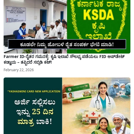
Farmer ID-ರೈತರ ಗಮನಕ್ಕೆ: ಕೃಷಿ ಇಲಾಖೆ ಸೌಲಭ್ಯ ಪಡೆಯಲು FID ಅಪ್‌ಡೇಟ್
ಕಡ್ಡಾಯ – ತಪ್ಪಿದರೆ ಸಬ್ಸಿಡಿ ಕಟ್!
February 22, 2026