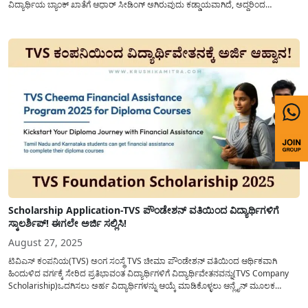
ವಿದ್ಯಾರ್ಥಿಯ ಬ್ಯಾಂಕ್ ಖಾತೆಗೆ ಆಧಾರ್ ಸೀಡಿಂಗ್ ಅಗಿರುವುದು ಕಡ್ಡಾಯವಾಗಿದೆ, ಅದ್ದರಿಂದ
ವಿದ್ಯಾರ್ಥಿಗಳು ವಿದ್ಯಾರ್ಥಿವೇತನವನ್ನು ಪಡೆಯಲು ಕೂಡಲೇ ಆಧಾರ್ ಸೀಡಿಂಗ್ ಅನ್ನು ಮಾಡಿಕೊಳ್ಳಲು
ಸೂಚನೆ ನೀಡಲಾಗಿದೆ. ಇಂದಿನ ಲೇಖನದಲ್ಲಿ ಆಧಾರ್ ಸೀಡಿಂಗ್(Aadhar Seeding) ಮಾಡುವುದರ
ಕುರಿತು...
Scholarship Application-TVS ಪೌಂಡೇಶನ್ ವತಿಯಿಂದ ವಿದ್ಯಾರ್ಥಿಗಳಿಗೆ
ಸ್ಕಾಲರ್ಶಿಪ್! ಈಗಲೇ ಅರ್ಜಿ ಸಲ್ಲಿಸಿ!
August 27, 2025
ಟಿವಿಎಸ್ ಕಂಪನಿಯ(TVS) ಅಂಗ ಸಂಸ್ಥೆ TVS ಚೀಮಾ ಪೌಂಡೇಶನ್ ವತಿಯಿಂದ ಆರ್ಥಿಕವಾಗಿ
ಹಿಂದುಳಿದ ವರ್ಗಕ್ಕೆ ಸೇರಿದ ಪ್ರತಿಭಾವಂತ ವಿದ್ಯಾರ್ಥಿಗಳಿಗೆ ವಿದ್ಯಾರ್ಥಿವೇತನವನ್ನು(TVS Company
Scholariship)ಒದಗಿಸಲು ಅರ್ಹ ವಿದ್ಯಾರ್ಥಿಗಳನ್ನು ಆಯ್ಕೆ ಮಾಡಿಕೊಳ್ಳಲು ಆನ್ಲೈನ್ ಮೂಲಕ
ಅರ್ಜಿಯನ್ನು ಆಹ್ವಾನಿಸಲಾಗಿದೆ. ಟಿವಿಎಸ್ ಮೋಟಾರ್ ಕಂಪನಿಯ ಸಂಸ್ಥಾಪಕ ಟಿಎಸ್ ಶ್ರೀನಿವಾಸನ್