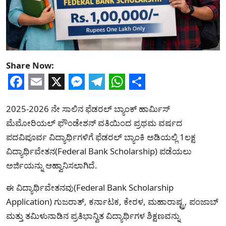
Share Now:
Facebook
Email
X
Messenger
Telegram
WhatsApp
Share
2025-2026 ನೇ ಸಾಲಿನ ಫೆಡರಲ್ ಬ್ಯಾಂಕ್ ಹಾರ್ಮಿಸ್
ಮೆಮೋರಿಯಲ್ ಫೌಂಡೇಶನ್ ವತಿಯಿಂದ ಪ್ರಥಮ ವರ್ಷದ
ಪದವಿಪೂರ್ವ ವಿದ್ಯಾರ್ಥಿಗಳಿಗೆ ಫೆಡರಲ್ ಬ್ಯಾಂಕಿ ಅಡಿಯಲ್ಲಿ 1ಲಕ್ಷ
ವಿದ್ಯಾರ್ಥಿವೇತನ(Federal Bank Scholarship) ಪಡೆಯಲು
ಅರ್ಜಿಯನ್ನು ಆಹ್ವಾನಿಸಲಾಗಿದೆ.
ಈ ವಿದ್ಯಾರ್ಥಿವೇತನವು(Federal Bank Scholarship
Application) ಗುಜರಾತ್, ಕರ್ನಾಟಕ, ಕೇರಳ, ಮಹಾರಾಷ್ಟ್ರ, ಪಂಜಾಬ್
ಮತ್ತು ತಮಿಳುನಾಡಿನ ಪ್ರತಿಭಾನ್ವಿತ ವಿದ್ಯಾರ್ಥಿಗಳ ಶಿಕ್ಷಣವನ್ನು