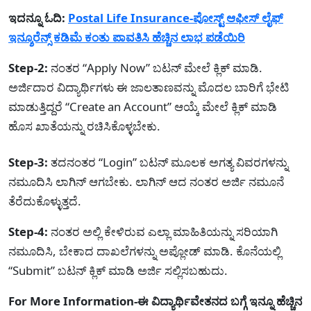
ಇದನ್ನೂ ಓದಿ:
Postal Life Insurance-ಪೋಸ್ಟ್ ಆಫೀಸ್ ಲೈಫ್
ಇನ್ಶೂರೆನ್ಸ್ ಕಡಿಮೆ ಕಂತು ಪಾವತಿಸಿ ಹೆಚ್ಚಿನ ಲಾಭ ಪಡೆಯಿರಿ
Step-2:
ನಂತರ “Apply Now” ಬಟನ್ ಮೇಲೆ ಕ್ಲಿಕ್ ಮಾಡಿ.
ಅರ್ಜಿದಾರ ವಿದ್ಯಾರ್ಥಿಗಳು ಈ ಜಾಲತಾಣವನ್ನು ಮೊದಲ ಬಾರಿಗೆ ಭೇಟಿ
ಮಾಡುತ್ತಿದ್ದರೆ “Create an Account” ಆಯ್ಕೆ ಮೇಲೆ ಕ್ಲಿಕ್ ಮಾಡಿ
ಹೊಸ ಖಾತೆಯನ್ನು ರಚಿಸಿಕೊಳ್ಳಬೇಕು.
Step-3:
ತದನಂತರ “Login” ಬಟನ್ ಮೂಲಕ ಅಗತ್ಯ ವಿವರಗಳನ್ನು
ನಮೂದಿಸಿ ಲಾಗಿನ್ ಆಗಬೇಕು. ಲಾಗಿನ್ ಆದ ನಂತರ ಅರ್ಜಿ ನಮೂನೆ
ತೆರೆದುಕೊಳ್ಳುತ್ತದೆ.
Step-4:
ನಂತರ ಅಲ್ಲಿ ಕೇಳಿರುವ ಎಲ್ಲಾ ಮಾಹಿತಿಯನ್ನು ಸರಿಯಾಗಿ
ನಮೂದಿಸಿ, ಬೇಕಾದ ದಾಖಲೆಗಳನ್ನು ಅಪ್ಲೋಡ್ ಮಾಡಿ. ಕೊನೆಯಲ್ಲಿ
“Submit” ಬಟನ್ ಕ್ಲಿಕ್ ಮಾಡಿ ಅರ್ಜಿ ಸಲ್ಲಿಸಬಹುದು.
For More Information-ಈ ವಿದ್ಯಾರ್ಥಿವೇತನದ ಬಗ್ಗೆ ಇನ್ನೂ ಹೆಚ್ಚಿನ