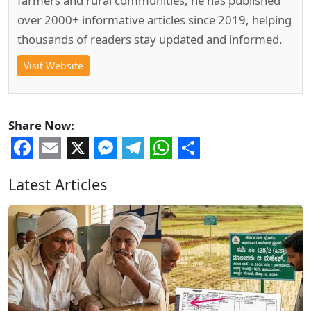
farmers and rural communities, he has published
over 2000+ informative articles since 2019, helping
thousands of readers stay updated and informed.
Visit Website
Share Now:
Facebook
Email
X
Messenger
Telegram
WhatsApp
Share
Latest Articles