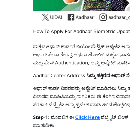
How To Apply For Aadhaar Biometric Updat
ಮಕ್ಕಳ ಆಧಾರ್ ಕಾರ್ಡಗೆ ಬಯೋ ಮೆಟ್ರಿಕ್ ಅಪ್ಡೇಟ್ ಅನ್
ಆಧಾರ್ ಸೇವಾ ಕೇಂದ್ರ ಅಥವಾ ಹೋಬಳಿ ಮಟ್ಟದ ನಾಡಕಚ
ಮತ್ತು ಫೇಸ್ Authentication, ಅನ್ನು ಅಪ್ಡೇಟ್ ಮಾಡಿ
Aadhar Center Address-
ನಿಮ್ಮ ಹತ್ತಿರದ ಆಧಾರ್ 
ಆಧಾರ್ ಕಾರ್ಡ ವಿವರವನ್ನು ಅಪ್ಡೇಟ್ ಮಾಡಿಸಲು ನಿಮ್ಮ ಹತ್
ವಿಳಾಸದ ಮಾಹಿತಿಯನ್ನು ನಾಗರಿಕರು ಈ ಕೆಳಗಿನ ವಿಧಾನ
ಸರಕಾರಿ ವೆಬ್ಸೈಟ್ ಅನ್ನು ಪ್ರವೇಶ ಮಾಡಿ ತಿಳಿದುಕೊಳ್ಳಬ
Step-1:
ಮೊದಲಿಗೆ ಈ
Click Here
ವೆಬ್ಸೈಟ್ ಲಿಂಕ
ಮಾಡಬೇಕು.