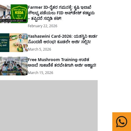
Farmer ID-ರೈತರ ಗಮನಕ್ಕೆ: ಕೃಷಿ ಇಲಾಖೆ
ಸೌಲಭ್ಯ ಪಡೆಯಲು FID ಅಪ್‌ಡೇಟ್ ಕಡ್ಡಾಯ
– ತಪ್ಪಿದರೆ ಸಬ್ಸಿಡಿ ಕಟ್!
February 22, 2026
Yashaswini Card-2026: ಯಶಸ್ವಿನಿ ಕಾರ್ಡ
ನೊಂದಣಿ ಆರಂಭ! ಕೂಡಲೇ ಅರ್ಜಿ ಸಲ್ಲಿಸಿ!
March 5, 2026
Free Mushroom Training-ಉಚಿತ
ಅಣಬೆ ಸಾಕಾಣಿಕೆ ತರಬೇತಿಗಾಗಿ ಅರ್ಜಿ ಆಹ್ವಾನ!
March 15, 2026