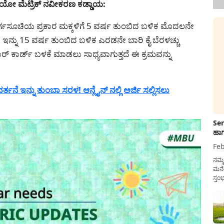
ಬಯೋ ಮೆಟ್ರಿಕ್ ನವೀಕರಣ ಕಡ್ಡಾಯ:
ರ್ಗಸೂಚಿಯ ಪ್ರಕಾರ ಮಕ್ಕಳಿಗೆ 5 ವರ್ಷ ತುಂಬಿದ ಬಳಿಕ ಮೊದಲನೇ
ಇನ್ನು 15 ವರ್ಷ ತುಂಬಿದ ಬಳಿಕ ಎರಡನೇ ಬಾರಿ ಕೈ ಬೆರಳಚ್ಚು
ಕಾರ್ಡ್ ಬಳಕೆ ಮಾಡಲು ಸಾಧ್ಯವಾಗುತ್ತದೆ ಈ ಕ್ರಮವನ್ನು
ೆ ಇನ್ನು ತುಂಬಾ ಸರಳ! ಆನ್ಲೈನ್ ನಲ್ಲಿ ಅರ್ಜಿ ಸಲ್ಲಿಸಲು
Sen
ಹಾಗ
Feb
ನಮ್
ಮನೆ
ಸ್ತಂ
ದುಡ
ನೆಮ್
ಸರ್ಕ