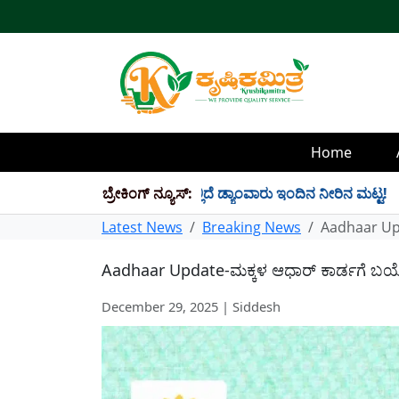
Home
TMC ನೀರು ಸಂಗ್ರಹ! ಇಲ್ಲಿದೆ ಡ್ಯಾಂವಾರು ಇಂದಿನ ನೀರಿನ ಮಟ್ಟ!
ಬ್ರೇಕಿಂಗ್ ನ್ಯೂಸ್:
✱
R
Latest News
Breaking News
Aadhaar Upd
Aadhaar Update-ಮಕ್ಕಳ ಆಧಾರ್ ಕಾರ್ಡಗೆ ಬಯೋ 
December 29, 2025 | Siddesh