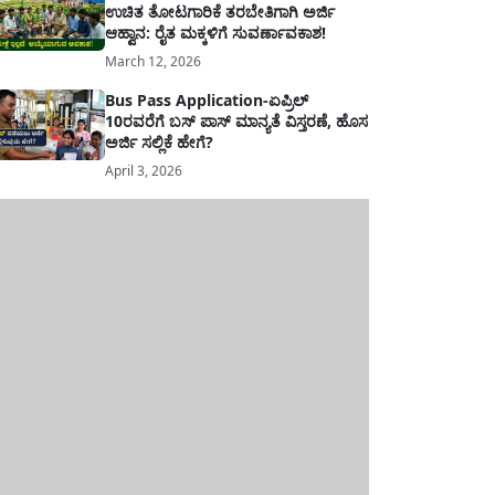
ಉಚಿತ ತೋಟಗಾರಿಕೆ ತರಬೇತಿಗಾಗಿ ಅರ್ಜಿ
ಆಹ್ವಾನ: ರೈತ ಮಕ್ಕಳಿಗೆ ಸುವರ್ಣಾವಕಾಶ!
March 12, 2026
Bus Pass Application-ಏಪ್ರಿಲ್
10ರವರೆಗೆ ಬಸ್ ಪಾಸ್ ಮಾನ್ಯತೆ ವಿಸ್ತರಣೆ, ಹೊಸ
ಅರ್ಜಿ ಸಲ್ಲಿಕೆ ಹೇಗೆ?
April 3, 2026