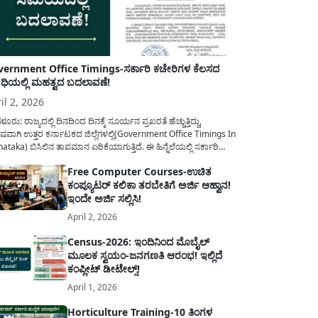
ernment Office Timings-ಸರ್ಕಾರಿ ಕಚೇರಿಗಳ ಕೆಲಸದ
ಿಯಲ್ಲಿ ಮಹತ್ವದ ಬದಲಾವಣೆ!
il 2, 2026
ಳೂರು: ರಾಜ್ಯದಲ್ಲಿ ದಿನದಿಂದ ದಿನಕ್ಕೆ ಸೂರ್ಯನ ಪ್ರಖರತೆ ಹೆಚ್ಚುತ್ತಿದ್ದು,
ಷವಾಗಿ ಉತ್ತರ ಕರ್ನಾಟಕದ ಜಿಲ್ಲೆಗಳಲ್ಲಿ(Government Office Timings In
ataka) ಬಿಸಿಲಿನ ತಾಪಮಾನ ಏರಿಕೆಯಾಗುತ್ತಿದೆ. ಈ ಹಿನ್ನೆಲೆಯಲ್ಲಿ ಸರ್ಕಾರಿ
ರರ ಹಿತದೃಷ್ಟಿಯಿಂದ ಹಾಗೂ ಸಾರ್ವಜನಿಕರ ಅನುಕೂಲಕ್ಕಾಗಿ ಕರ್ನಾಟಕ
Free Computer Courses-ಉಚಿತ
ಾರವು ಮಹತ್ವದ ನಿರ್ಧಾರವೊಂದನ್ನು ಕೈಗೊಂಡಿದೆ. ಕಿತ್ತೂರು ಕರ್ನಾಟಕ ಮತ್ತು
ಕಂಪ್ಯೂಟರ್ ಕಲಿಕಾ ತರಬೇತಿಗೆ ಅರ್ಜಿ ಆಹ್ವಾನ!
ಾಣ ಕರ್ನಾಟಕದ ಒಟ್ಟು 9 ಜಿಲ್ಲೆಗಳಲ್ಲಿ ಏಪ್ರಿಲ್...
ಇಂದೇ ಅರ್ಜಿ ಸಲ್ಲಿಸಿ!
April 2, 2026
Census-2026: ಇಂದಿನಿಂದ ಮೊಬೈಲ್
ಮೂಲಕ ಸ್ವಯಂ-ಜನಗಣತಿ ಆರಂಭ! ಇಲ್ಲಿದೆ
ಕಂಪ್ಲೀಟ್ ಡೀಟೇಲ್ಸ್!
April 1, 2026
Horticulture Training-10 ತಿಂಗಳ