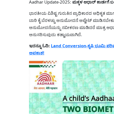
Aadhar Update-2025:
ಮಕ್ಕಳ ಆಧಾರ್ ಕಾರ್ಡಗೆ 
ಭಾರತೀಯ ವಿಶಿಷ್ಟ ಗುರುತಿನ ಪ್ರಾಧಿಕಾರದ ಅಧಿಕೃತ ಮಾ
ಬಾರಿ ಕೈ ಬೆರಳಚ್ಚು ಅನುಮೋದನೆ ಅಪ್ಡೇಟ್ ಮಾಡಿಸಬೇಕು 
ಅನುಮೋದನೆಯನ್ನು ನವೀಕರಣ ಮಾಡಿದರೆ ಮಾತ್ರ ಆಧಾರ್ 
ಅನುಸರಿಸುವುದು ಕಡ್ಡಾಯವಾಗಿದೆ.
ಇದನ್ನೂ ಓದಿ:
Land Conversion-ಕೃಷಿ ಭೂಮಿ ಪರಿವರ್ತನ
ಅವಕಾಶ!