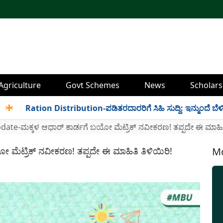
Agriculture
Govt Schemes
News
Scholars
ation Distribution-ಪಡಿತರದಾರರಿಗೆ ಸಿಹಿ ಸುದ್ದಿ: ಇನ್ಮುಂದೆ ಬೆಳಿಗ್ಗೆ 6 ರಿ
ate-ಮಕ್ಕಳ ಆಧಾರ್ ಕಾರ್ಡಗೆ ಬಯೋ ಮೆಟ್ರಿಕ್ ನವೀಕರಣ! ತಪ್ಪದೇ ಈ ಮಾಹಿತಿ
ಮೆಟ್ರಿಕ್ ನವೀಕರಣ! ತಪ್ಪದೇ ಈ ಮಾಹಿತಿ ತಿಳಿಯಿರಿ!
Mo