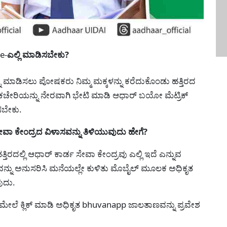
e-
ಎಲ್ಲಿ ಮಾಡಿಸಬೇಕು?
ನು ಮಾಡಿಸಲು ಪೋಷಕರು ನಿಮ್ಮ ಮಕ್ಕಳನ್ನು ಕರೆದುಕೊಂಡು ಹತ್ತಿರದ
ೇರಿಯನ್ನು ನೇರವಾಗಿ ಭೇಟಿ ಮಾಡಿ ಆಧಾರ್ ಬಯೋ ಮೆಟ್ರಿಕ್
ಸಬೇಕು.
ಸೇವಾ ಕೇಂದ್ರದ ವಿಳಾಸವನ್ನು ತಿಳಿಯುವುದು ಹೇಗೆ?
ತಿರದಲ್ಲಿ ಆಧಾರ್ ಕಾರ್ಡ ಸೇವಾ ಕೇಂದ್ರವು ಎಲ್ಲಿ ಇದೆ ಎನ್ನುವ
ವನ್ನು ಅನುಸರಿಸಿ ಮನೆಯಲ್ಲೇ ಕುಳಿತು ಮೊಬೈಲ್ ಮೂಲಕ ಅಧಿಕೃತ
ವುದು.
್ ಮೇಲೆ ಕ್ಲಿಕ್ ಮಾಡಿ ಅಧಿಕೃತ bhuvanapp ಜಾಲತಾಣವನ್ನು ಪ್ರವೇಶ