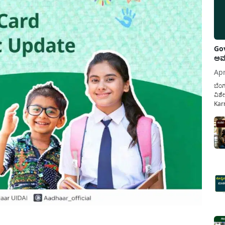
Gov
ಅವಧ
Apr
ಬೆಂಗ
ವಿಶೇ
Karn
ನೌಕ
ಸರ್ಕ
ಕಲ್ಯ