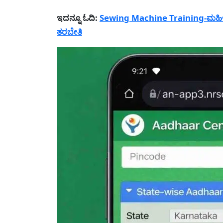
ಇದನ್ನೂ ಓದಿ:
Sewing Machine Training-ಮಹಿಳೆಯ
ತರಬೇತಿ