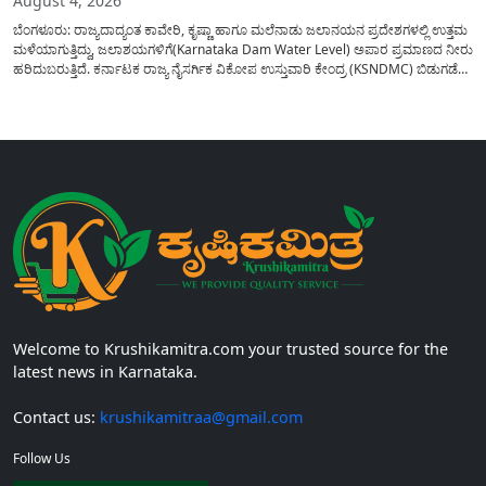
August 4, 2026
ಬೆಂಗಳೂರು: ರಾಜ್ಯದಾದ್ಯಂತ ಕಾವೇರಿ, ಕೃಷ್ಣಾ ಹಾಗೂ ಮಲೆನಾಡು ಜಲಾನಯನ ಪ್ರದೇಶಗಳಲ್ಲಿ ಉತ್ತಮ
ಮಳೆಯಾಗುತ್ತಿದ್ದು, ಜಲಾಶಯಗಳಿಗೆ(Karnataka Dam Water Level) ಅಪಾರ ಪ್ರಮಾಣದ ನೀರು
ಹರಿದುಬರುತ್ತಿದೆ. ಕರ್ನಾಟಕ ರಾಜ್ಯ ನೈಸರ್ಗಿಕ ವಿಕೋಪ ಉಸ್ತುವಾರಿ ಕೇಂದ್ರ (KSNDMC) ಬಿಡುಗಡೆ
ಮಾಡಿರುವ ಆಗಸ್ಟ್ 04, 2026ರ ವರದಿಯಂತೆ, ರಾಜ್ಯದ ಪ್ರಮುಖ 14 ಜಲಾಶಯಗಳಿಗೆ ಒಂದೇ
ದಿನದಲ್ಲಿ ಬರೋಬ್ಬರಿ 34.8 TMC...
Welcome to Krushikamitra.com your trusted source for the
latest news in Karnataka.
Contact us:
krushikamitraa@gmail.com
Follow Us