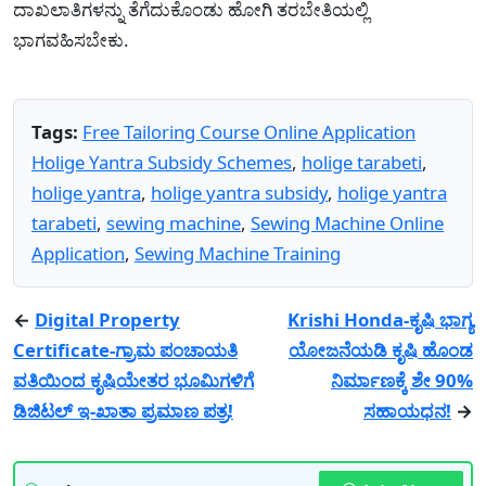
ದಾಖಲಾತಿಗಳನ್ನು ತೆಗೆದುಕೊಂಡು ಹೋಗಿ ತರಬೇತಿಯಲ್ಲಿ
ಭಾಗವಹಿಸಬೇಕು.
Tags:
Free Tailoring Course Online Application
Holige Yantra Subsidy Schemes
,
holige tarabeti
,
holige yantra
,
holige yantra subsidy
,
holige yantra
tarabeti
,
sewing machine
,
Sewing Machine Online
Application
,
Sewing Machine Training
←
Digital Property
Krishi Honda-ಕೃಷಿ ಭಾಗ್ಯ
Certificate-ಗ್ರಾಮ ಪಂಚಾಯತಿ
ಯೋಜನೆಯಡಿ ಕೃಷಿ ಹೊಂಡ
ವತಿಯಿಂದ ಕೃಷಿಯೇತರ ಭೂಮಿಗಳಿಗೆ
ನಿರ್ಮಾಣಕ್ಕೆ ಶೇ 90%
ಡಿಜಿಟಲ್ ಇ-ಖಾತಾ ಪ್ರಮಾಣ ಪತ್ರ!
ಸಹಾಯಧನ!
→