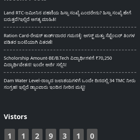
Land RTC-ಜಮೀನಿನ ಪಹಣಿಯ ಹಿಸ್ಸಾ ಸಂಖ್ಯೆ ಎಂದರೇನು? ಹಿಸ್ಸಾ ಸಂಖ್ಯೆ ಹೇಗೆ
ಬರುತ್ತದೆ?ಇಲ್ಲಿದೆ ಅಗತ್ಯ ಮಾಹಿತಿ!
Ration Card-ರೇಷನ್ ಕಾರ್ಡ್‍ದಾರರ ಗಮನಕ್ಕೆ: ಆಗಸ್ಟ್ ಮತ್ತು ಸೆಪ್ಟೆಂಬರ್ ತಿಂಗಳ
ಪಡಿತರ ಜಂಟಿಯಾಗಿ ವಿತರಣೆ!
Scholorship Amount-BE/B.Tech ವಿದ್ಯಾರ್ಥಿಗಳಿಗೆ ₹70,250
ವಿದ್ಯಾರ್ಥಿವೇತನ! ಇಂದೇ ಅರ್ಜಿ ಸಲ್ಲಿಸಿ!
Dam Water Level-ರಾಜ್ಯದ ಜಲಾಶಯಗಳಿಗೆ ಒಂದೇ ದಿನದಲ್ಲಿ 34 TMC ನೀರು
ಸಂಗ್ರಹ! ಇಲ್ಲಿದೆ ಡ್ಯಾಂವಾರು ಇಂದಿನ ನೀರಿನ ಮಟ್ಟ!
Vistors
1
1
2
9
3
1
0