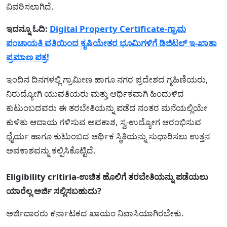
ವಿವರಿಸಲಾಗಿದೆ.
ಇದನ್ನೂ ಓದಿ:
Digital Property Certificate-ಗ್ರಾಮ
ಪಂಚಾಯತಿ ವತಿಯಿಂದ ಕೃಷಿಯೇತರ ಭೂಮಿಗಳಿಗೆ ಡಿಜಿಟಲ್ ಇ-ಖಾತಾ
ಪ್ರಮಾಣ ಪತ್ರ!
ಇಂದಿನ ದಿನಗಳಲ್ಲಿ ಗ್ರಾಮೀಣ ಹಾಗೂ ನಗರ ಪ್ರದೇಶದ ಗೃಹಿಣಿಯರು,
ನಿರುದ್ಯೋಗಿ ಯುವತಿಯರು ಮತ್ತು ಆರ್ಥಿಕವಾಗಿ ಹಿಂದುಳಿದ
ಕುಟುಂಬದವರು ಈ ತರಬೇತಿಯನ್ನು ಪಡೆದ ನಂತರ ಮನೆಯಲ್ಲಿಯೇ
ಕುಳಿತು ಆದಾಯ ಗಳಿಸುವ ಅವಕಾಶ, ಸ್ವ-ಉದ್ಯೋಗ ಆರಂಭಿಸುವ
ಧೈರ್ಯ ಹಾಗೂ ಕುಟುಂಬದ ಆರ್ಥಿಕ ಸ್ಥಿತಿಯನ್ನು ಸುಧಾರಿಸಲು ಉತ್ತನ
ಅವಕಾಶವನ್ನು ಕಲ್ಪಿಸಿಕೊಟ್ಟಿದೆ.
Eligibility critiria-ಉಚಿತ ಹೊಲಿಗೆ ತರಬೇತಿಯನ್ನು ಪಡೆಯಲು
ಯಾರೆಲ್ಲ ಅರ್ಜಿ ಸಲ್ಲಿಸಬಹುದು?
ಅರ್ಜಿದಾರರು ಕರ್ನಾಟಕದ ಖಾಯಂ ನಿವಾಸಿಯಾಗಿರಬೇಕು.