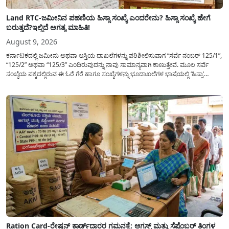
Land RTC-ಜಮೀನಿನ ಪಹಣಿಯ ಹಿಸ್ಸಾ ಸಂಖ್ಯೆ ಎಂದರೇನು? ಹಿಸ್ಸಾ ಸಂಖ್ಯೆ ಹೇಗೆ
ಬರುತ್ತದೆ?ಇಲ್ಲಿದೆ ಅಗತ್ಯ ಮಾಹಿತಿ!
August 9, 2026
ಕರ್ನಾಟಕದಲ್ಲಿ ಜಮೀನು ಅಥವಾ ಆಸ್ತಿಯ ದಾಖಲೆಗಳನ್ನು ಪರಿಶೀಲಿಸುವಾಗ “ಸರ್ವೆ ನಂಬರ್ 125/1”,
“125/2” ಅಥವಾ “125/3” ಎಂದಿರುವುದನ್ನು ನಾವು ಸಾಮಾನ್ಯ​ವಾಗಿ ಕಾಣುತ್ತೇವೆ. ಮೂಲ ಸರ್ವೆ
ಸಂಖ್ಯೆಯ ಪಕ್ಕದಲ್ಲಿರುವ ಈ ಓರೆ ಗೆರೆ ಹಾಗೂ ಸಂಖ್ಯೆಗಳನ್ನು ಭೂದಾಖಲೆಗಳ ಭಾಷೆಯಲ್ಲಿ ‘ಹಿಸ್ಸಾ’
(Hissa) ಅಥವಾ ಉಪ-ವಿಭಾಗ (Sub-Division) ಎಂದು ಕರೆಯಲಾಗುತ್ತದೆ. ಸಾಮಾನ್ಯ ಜನರಿಗೆ ಈ
ಸಂಖ್ಯೆಗಳ ಹಿಂದಿನ ಸಂಪೂರ್ಣ...
Ration Card-ರೇಷನ್ ಕಾರ್ಡ್‍ದಾರರ ಗಮನಕ್ಕೆ: ಆಗಸ್ಟ್ ಮತ್ತು ಸೆಪ್ಟೆಂಬರ್ ತಿಂಗಳ