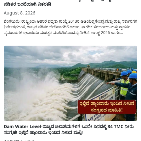
ಪಡಿತರ ಜಂಟಿಯಾಗಿ ವಿತರಣೆ!
August 8, 2026
ಬೆಂಗಳೂರು: ರಾಷ್ಟ್ರೀಯ ಆಹಾರ ಭದ್ರತಾ ಕಾಯ್ದೆ 2013ರ ಅಡಿಯಲ್ಲಿ ಕೇಂದ್ರ ಮತ್ತು ರಾಜ್ಯ ಸರ್ಕಾರಗಳ
ನಿರ್ದೇಶನದಂತೆ, ರಾಜ್ಯದ ಪಡಿತರ ಚೀಟಿದಾರರಿಗೆ ಆಹಾರ, ನಾಗರಿಕ ಸರಬರಾಜು ಮತ್ತು ಗ್ರಾಹಕರ
ವ್ಯವಹಾರಗಳ ಇಲಾಖೆಯು ಮಹತ್ವದ ಮಾಹಿತಿಯೊಂದನ್ನು ನೀಡಿದೆ. ಆಗಸ್ಟ್-2026 ಹಾಗೂ
ಸೆಪ್ಟೆಂಬರ್-2026 ಈ ಎರಡೂ ತಿಂಗಳ ಆಹಾರ ಧಾನ್ಯಗಳ ವಿತರಣೆಯನ್ನು ಆಗಸ್ಟ್ ಮಾಹೆಯಲ್ಲೇ ಒಟ್ಟಿಗೆ
(ಜಂಟಿಯಾಗಿ) ನೀಡಲು ನಿರ್ಧರಿಸಲಾಗಿದೆ....
Dam Water Level-ರಾಜ್ಯದ ಜಲಾಶಯಗಳಿಗೆ ಒಂದೇ ದಿನದಲ್ಲಿ 34 TMC ನೀರು
ಸಂಗ್ರಹ! ಇಲ್ಲಿದೆ ಡ್ಯಾಂವಾರು ಇಂದಿನ ನೀರಿನ ಮಟ್ಟ!