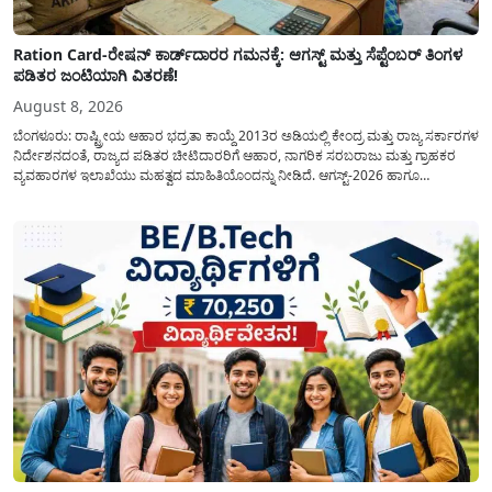
Ration Card-ರೇಷನ್ ಕಾರ್ಡ್‍ದಾರರ ಗಮನಕ್ಕೆ: ಆಗಸ್ಟ್ ಮತ್ತು ಸೆಪ್ಟೆಂಬರ್ ತಿಂಗಳ
ಪಡಿತರ ಜಂಟಿಯಾಗಿ ವಿತರಣೆ!
August 8, 2026
ಬೆಂಗಳೂರು: ರಾಷ್ಟ್ರೀಯ ಆಹಾರ ಭದ್ರತಾ ಕಾಯ್ದೆ 2013ರ ಅಡಿಯಲ್ಲಿ ಕೇಂದ್ರ ಮತ್ತು ರಾಜ್ಯ ಸರ್ಕಾರಗಳ
ನಿರ್ದೇಶನದಂತೆ, ರಾಜ್ಯದ ಪಡಿತರ ಚೀಟಿದಾರರಿಗೆ ಆಹಾರ, ನಾಗರಿಕ ಸರಬರಾಜು ಮತ್ತು ಗ್ರಾಹಕರ
ವ್ಯವಹಾರಗಳ ಇಲಾಖೆಯು ಮಹತ್ವದ ಮಾಹಿತಿಯೊಂದನ್ನು ನೀಡಿದೆ. ಆಗಸ್ಟ್-2026 ಹಾಗೂ
ಸೆಪ್ಟೆಂಬರ್-2026 ಈ ಎರಡೂ ತಿಂಗಳ ಆಹಾರ ಧಾನ್ಯಗಳ ವಿತರಣೆಯನ್ನು ಆಗಸ್ಟ್ ಮಾಹೆಯಲ್ಲೇ ಒಟ್ಟಿಗೆ
(ಜಂಟಿಯಾಗಿ) ನೀಡಲು ನಿರ್ಧರಿಸಲಾಗಿದೆ....