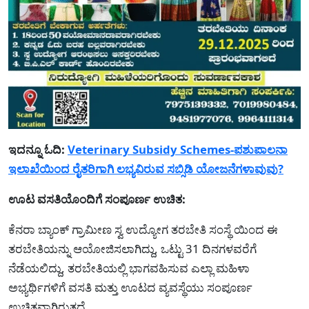
ಇದನ್ನೂ ಓದಿ:
Veterinary Subsidy Schemes-ಪಶುಪಾಲನಾ
ಇಲಾಖೆಯಿಂದ ರೈತರಿಗಾಗಿ ಲಭ್ಯವಿರುವ ಸಬ್ಸಿಡಿ ಯೋಜನೆಗಳಾವುವು?
ಊಟ ವಸತಿಯೊಂದಿಗೆ ಸಂಪೂರ್ಣ ಉಚಿತ:
ಕೆನರಾ ಬ್ಯಾಂಕ್ ಗ್ರಾಮೀಣ ಸ್ವ ಉದ್ಯೋಗ ತರಬೇತಿ ಸಂಸ್ಥೆ ಯಿಂದ ಈ
ತರಬೇತಿಯನ್ನು ಆಯೋಜಿಸಲಾಗಿದ್ದು, ಒಟ್ಟು 31 ದಿನಗಳವರೆಗೆ
ನೆಡೆಯಲಿದ್ದು, ತರಬೇತಿಯಲ್ಲಿ ಭಾಗವಹಿಸುವ ಎಲ್ಲಾ ಮಹಿಳಾ
ಅಭ್ಯರ್ಥಿಗಳಿಗೆ ವಸತಿ ಮತ್ತು ಊಟದ ವ್ಯವಸ್ಥೆಯು ಸಂಪೂರ್ಣ
ಉಚಿತವಾಗಿರುತ್ತದೆ.