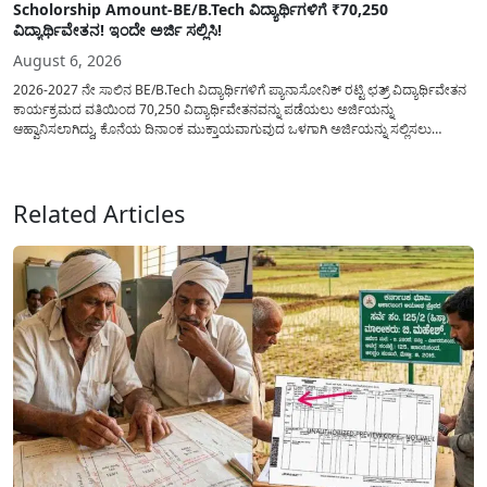
Scholorship Amount-BE/B.Tech ವಿದ್ಯಾರ್ಥಿಗಳಿಗೆ ₹70,250
ವಿದ್ಯಾರ್ಥಿವೇತನ! ಇಂದೇ ಅರ್ಜಿ ಸಲ್ಲಿಸಿ!
August 6, 2026
2026-2027 ನೇ ಸಾಲಿನ BE/B.Tech ವಿದ್ಯಾರ್ಥಿಗಳಿಗೆ ಪ್ಯಾನಾಸೋನಿಕ್ ರಟ್ಟಿ ಛತ್ರ್ ವಿದ್ಯಾರ್ಥಿವೇತನ
ಕಾರ್ಯಕ್ರಮದ ವತಿಯಿಂದ 70,250 ವಿದ್ಯಾರ್ಥಿವೇತನವನ್ನು ಪಡೆಯಲು ಅರ್ಜಿಯನ್ನು
ಆಹ್ವಾನಿಸಲಾಗಿದ್ದು, ಕೊನೆಯ ದಿನಾಂಕ ಮುಕ್ತಾಯವಾಗುವುದ ಒಳಗಾಗಿ ಅರ್ಜಿಯನ್ನು ಸಲ್ಲಿಸಲು
ಕೋರಿದೆ. ಆರ್ಥಿಕವಾಗಿ ಹಿಂದುಳಿದ ಹಾಗೂ ಬಡ ಕುಟುಂಬ ವರ್ಗದ ವಿದ್ಯಾರ್ಥಿಗಳು ಅವರ ಮುಂದಿನ
ಶಿಕ್ಷಣವನ್ನು ಮುಂದುವರಿಸಲು ಯಾವುದೇ ಅಡಚಣೆಯಾಗದಂತೆ ನೋಡಿಕೊಳ್ಳಲು ಈ ಯೋಜನೆಯನ್ನು
ಜಾರಿಗೆ...
Related Articles