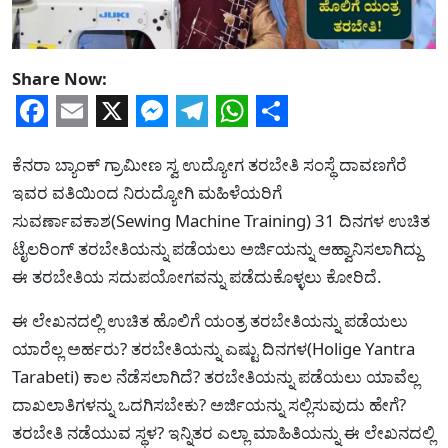
Share Now:
Facebook
Email
X
Messenger
Telegram
WhatsApp
Share
ಕೆನರಾ ಬ್ಯಾಂಕ್ ಗ್ರಾಮೀಣ ಸ್ವ ಉದ್ಯೋಗ ತರಬೇತಿ ಸಂಸ್ಥೆ ದಾವಣಗೆರೆ
ಇವರ ವತಿಯಿಂದ ನಿರುದ್ಯೋಗಿ ಮಹಿಳೆಯರಿಗೆ
ಸುವರ್ಣಾವಕಾಶ(Sewing Machine Training) 31 ದಿನಗಳ ಉಚಿತ
ಟೈಲರಿಂಗ್ ತರಬೇತಿಯನ್ನು ಪಡೆಯಲು ಅರ್ಜಿಯನ್ನು ಆಹ್ವಾನಿಸಲಾಗಿದ್ದು
ಈ ತರಬೇತಿಯ ಸದುಪಯೋಗವನ್ನು ಪಡೆದುಕೊಳ್ಳಲು ಕೋರಿದೆ.
ಈ ಲೇಖನದಲ್ಲಿ ಉಚಿತ ಹೊಲಿಗೆ ಯಂತ್ರ ತರಬೇತಿಯನ್ನು ಪಡೆಯಲು
ಯಾರೆಲ್ಲ ಅರ್ಹರು? ತರಬೇತಿಯನ್ನು ಎಷ್ಟು ದಿನಗಳ(Holige Yantra
Tarabeti) ಕಾಲ ನೆಡೆಸಲಾಗಿದೆ? ತರಬೇತಿಯನ್ನು ಪಡೆಯಲು ಯಾವೆಲ್ಲ
ದಾಖಲಾತಿಗಳನ್ನು ಒದಗಿಸಬೇಕು? ಅರ್ಜಿಯನ್ನು ಸಲ್ಲಿಸುವುದು ಹೇಗೆ?
ತರಬೇತಿ ನಡೆಯುವ ಸ್ಥಳ? ಇನ್ನಿತರ ಎಲ್ಲಾ ಮಾಹಿತಿಯನ್ನು ಈ ಲೇಖನದಲ್ಲಿ