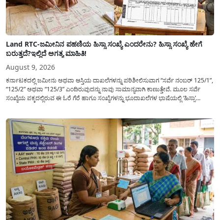
Land RTC-ಜಮೀನಿನ ಪಹಣಿಯ ಹಿಸ್ಸಾ ಸಂಖ್ಯೆ ಎಂದರೇನು? ಹಿಸ್ಸಾ ಸಂಖ್ಯೆ ಹೇಗೆ
ಬರುತ್ತದೆ?ಇಲ್ಲಿದೆ ಅಗತ್ಯ ಮಾಹಿತಿ!
August 9, 2026
ಕರ್ನಾಟಕದಲ್ಲಿ ಜಮೀನು ಅಥವಾ ಆಸ್ತಿಯ ದಾಖಲೆಗಳನ್ನು ಪರಿಶೀಲಿಸುವಾಗ “ಸರ್ವೆ ನಂಬರ್ 125/1”,
“125/2” ಅಥವಾ “125/3” ಎಂದಿರುವುದನ್ನು ನಾವು ಸಾಮಾನ್ಯ​ವಾಗಿ ಕಾಣುತ್ತೇವೆ. ಮೂಲ ಸರ್ವೆ
ಸಂಖ್ಯೆಯ ಪಕ್ಕದಲ್ಲಿರುವ ಈ ಓರೆ ಗೆರೆ ಹಾಗೂ ಸಂಖ್ಯೆಗಳನ್ನು ಭೂದಾಖಲೆಗಳ ಭಾಷೆಯಲ್ಲಿ ‘ಹಿಸ್ಸಾ’
(Hissa) ಅಥವಾ ಉಪ-ವಿಭಾಗ (Sub-Division) ಎಂದು ಕರೆಯಲಾಗುತ್ತದೆ. ಸಾಮಾನ್ಯ ಜನರಿಗೆ ಈ
ಸಂಖ್ಯೆಗಳ ಹಿಂದಿನ ಸಂಪೂರ್ಣ...