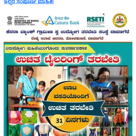
ಇಲ್ಲಿದೆ ಸಂಪೂರ್ಣ ಮಾಹಿತಿ!