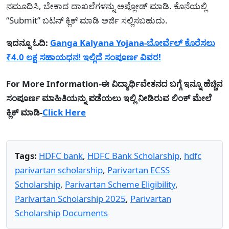
ನಮೂದಿಸಿ, ಬೇಕಾದ ದಾಖಲೆಗಳನ್ನು ಅಪ್ಲೋಡ್ ಮಾಡಿ. ಕೊನೆಯಲ್ಲಿ
“Submit” ಬಟನ್ ಕ್ಲಿಕ್ ಮಾಡಿ ಅರ್ಜಿ ಸಲ್ಲಿಸಬಹುದು.
ಇದನ್ನೂ ಓದಿ:
Ganga Kalyana Yojana-ಬೋರ್ವೆಲ್ ಕೊರೆಸಲು
₹4.0 ಲಕ್ಷ ಸಹಾಯಧನ! ಇಲ್ಲಿದೆ ಸಂಪೂರ್ಣ ವಿವರ!
For More Information-ಈ ವಿದ್ಯಾರ್ಥಿವೇತನದ ಬಗ್ಗೆ ಇನ್ನೂ ಹೆಚ್ಚಿನ
ಸಂಪೂರ್ಣ ಮಾಹಿತಿಯನ್ನು ಪಡೆಯಲು ಇಲ್ಲಿ ನೀಡಿರುವ ಲಿಂಕ್ ಮೇಲೆ
ಕ್ಲಿಕ್ ಮಾಡಿ-
Click Here
Tags:
HDFC bank
,
HDFC Bank Scholarship
,
hdfc
parivartan scholarship
,
Parivartan ECSS
Scholarship
,
Parivartan Scheme Eligibility
,
Parivartan Scholarship 2025
,
Parivartan
Scholarship Documents