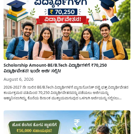
Scholorship Amount-BE/B.Tech ವಿದ್ಯಾರ್ಥಿಗಳಿಗೆ ₹70,250
ವಿದ್ಯಾರ್ಥಿವೇತನ! ಇಂದೇ ಅರ್ಜಿ ಸಲ್ಲಿಸಿ!
August 6, 2026
2026-2027 ನೇ ಸಾಲಿನ BE/B.Tech ವಿದ್ಯಾರ್ಥಿಗಳಿಗೆ ಪ್ಯಾನಾಸೋನಿಕ್ ರಟ್ಟಿ ಛತ್ರ್ ವಿದ್ಯಾರ್ಥಿವೇತನ
ಕಾರ್ಯಕ್ರಮದ ವತಿಯಿಂದ 70,250 ವಿದ್ಯಾರ್ಥಿವೇತನವನ್ನು ಪಡೆಯಲು ಅರ್ಜಿಯನ್ನು
ಆಹ್ವಾನಿಸಲಾಗಿದ್ದು, ಕೊನೆಯ ದಿನಾಂಕ ಮುಕ್ತಾಯವಾಗುವುದ ಒಳಗಾಗಿ ಅರ್ಜಿಯನ್ನು ಸಲ್ಲಿಸಲು
ಕೋರಿದೆ. ಆರ್ಥಿಕವಾಗಿ ಹಿಂದುಳಿದ ಹಾಗೂ ಬಡ ಕುಟುಂಬ ವರ್ಗದ ವಿದ್ಯಾರ್ಥಿಗಳು ಅವರ ಮುಂದಿನ
ಶಿಕ್ಷಣವನ್ನು ಮುಂದುವರಿಸಲು ಯಾವುದೇ ಅಡಚಣೆಯಾಗದಂತೆ ನೋಡಿಕೊಳ್ಳಲು ಈ ಯೋಜನೆಯನ್ನು
ಜಾರಿಗೆ...