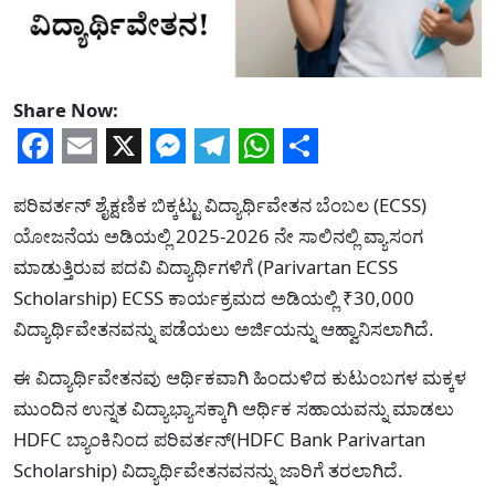
Share Now:
Facebook
Email
X
Messenger
Telegram
WhatsApp
Share
ಪರಿವರ್ತನ್ ಶೈಕ್ಷಣಿಕ ಬಿಕ್ಕಟ್ಟು ವಿದ್ಯಾರ್ಥಿವೇತನ ಬೆಂಬಲ (ECSS)
ಯೋಜನೆಯ ಅಡಿಯಲ್ಲಿ 2025-2026 ನೇ ಸಾಲಿನಲ್ಲಿ ವ್ಯಾಸಂಗ
ಮಾಡುತ್ತಿರುವ ಪದವಿ ವಿದ್ಯಾರ್ಥಿಗಳಿಗೆ (Parivartan ECSS
Scholarship) ECSS ಕಾರ್ಯಕ್ರಮದ ಅಡಿಯಲ್ಲಿ ₹30,000
ವಿದ್ಯಾರ್ಥಿವೇತನವನ್ನು ಪಡೆಯಲು ಅರ್ಜಿಯನ್ನು ಆಹ್ವಾನಿಸಲಾಗಿದೆ.
ಈ ವಿದ್ಯಾರ್ಥಿವೇತನವು ಆರ್ಥಿಕವಾಗಿ ಹಿಂದುಳಿದ ಕುಟುಂಬಗಳ ಮಕ್ಕಳ
ಮುಂದಿನ ಉನ್ನತ ವಿದ್ಯಾಭ್ಯಾಸಕ್ಕಾಗಿ ಆರ್ಥಿಕ ಸಹಾಯವನ್ನು ಮಾಡಲು
HDFC ಬ್ಯಾಂಕಿನಿಂದ ಪರಿವರ್ತನ್(HDFC Bank Parivartan
Scholarship) ವಿದ್ಯಾರ್ಥಿವೇತನವನನ್ನು ಜಾರಿಗೆ ತರಲಾಗಿದೆ.