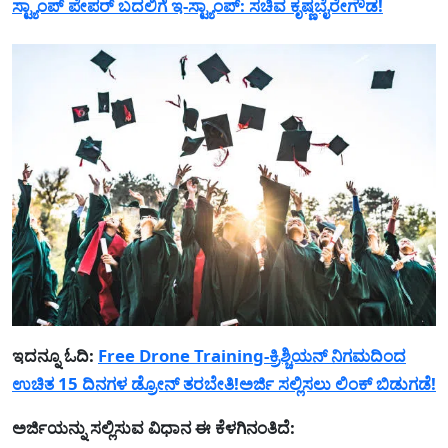
ಸ್ಟ್ಯಾಂಪ್ ಪೇಪರ್ ಬದಲಿಗೆ ಇ-ಸ್ಟ್ಯಾಂಪ್: ಸಚಿವ ಕೃಷ್ಣಬೈರೇಗೌಡ!
ಇದನ್ನೂ ಓದಿ:
Free Drone Training-ಕ್ರಿಶ್ಚಿಯನ್ ನಿಗಮದಿಂದ
ಉಚಿತ 15 ದಿನಗಳ ಡ್ರೋನ್ ತರಬೇತಿ!ಅರ್ಜಿ ಸಲ್ಲಿಸಲು ಲಿಂಕ್ ಬಿಡುಗಡೆ!
ಅರ್ಜಿಯನ್ನು ಸಲ್ಲಿಸುವ ವಿಧಾನ ಈ ಕೆಳಗಿನಂತಿದೆ: