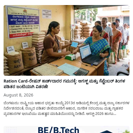
Ration Card-ರೇಷನ್ ಕಾರ್ಡ್‍ದಾರರ ಗಮನಕ್ಕೆ: ಆಗಸ್ಟ್ ಮತ್ತು ಸೆಪ್ಟೆಂಬರ್ ತಿಂಗಳ
ಪಡಿತರ ಜಂಟಿಯಾಗಿ ವಿತರಣೆ!
August 8, 2026
ಬೆಂಗಳೂರು: ರಾಷ್ಟ್ರೀಯ ಆಹಾರ ಭದ್ರತಾ ಕಾಯ್ದೆ 2013ರ ಅಡಿಯಲ್ಲಿ ಕೇಂದ್ರ ಮತ್ತು ರಾಜ್ಯ ಸರ್ಕಾರಗಳ
ನಿರ್ದೇಶನದಂತೆ, ರಾಜ್ಯದ ಪಡಿತರ ಚೀಟಿದಾರರಿಗೆ ಆಹಾರ, ನಾಗರಿಕ ಸರಬರಾಜು ಮತ್ತು ಗ್ರಾಹಕರ
ವ್ಯವಹಾರಗಳ ಇಲಾಖೆಯು ಮಹತ್ವದ ಮಾಹಿತಿಯೊಂದನ್ನು ನೀಡಿದೆ. ಆಗಸ್ಟ್-2026 ಹಾಗೂ
ಸೆಪ್ಟೆಂಬರ್-2026 ಈ ಎರಡೂ ತಿಂಗಳ ಆಹಾರ ಧಾನ್ಯಗಳ ವಿತರಣೆಯನ್ನು ಆಗಸ್ಟ್ ಮಾಹೆಯಲ್ಲೇ ಒಟ್ಟಿಗೆ
(ಜಂಟಿಯಾಗಿ) ನೀಡಲು ನಿರ್ಧರಿಸಲಾಗಿದೆ....