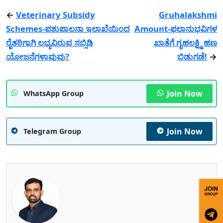
←
Veterinary Subsidy
Gruhalakshmi
Schemes-ಪಶುಪಾಲನಾ ಇಲಾಖೆಯಿಂದ
Amount-ಫಲಾನುಭವಿಗಳ
ರೈತರಿಗಾಗಿ ಲಭ್ಯವಿರುವ ಸಬ್ಸಿಡಿ
ಖಾತೆಗೆ ಗೃಹಲಕ್ಷ್ಮಿ ಹಣ
ಯೋಜನೆಗಳಾವುವು?
ಬಿಡುಗಡೆ!
→
Join Now
WhatsApp Group
Join Now
Telegram Group