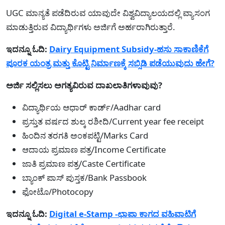
UGC ಮಾನ್ಯತೆ ಪಡೆದಿರುವ ಯಾವುದೇ ವಿಶ್ವವಿದ್ಯಾಲಯದಲ್ಲಿ ವ್ಯಾಸಂಗ
ಮಾಡುತ್ತಿರುವ ವಿದ್ಯಾರ್ಥಿಗಳು ಅರ್ಜಿಗೆ ಅರ್ಹರಾಗಿರುತ್ತಾರೆ.
ಇದನ್ನೂ ಓದಿ:
Dairy Equipment Subsidy-ಹಸು ಸಾಕಾಣಿಕೆಗೆ
ಪೂರಕ ಯಂತ್ರ ಮತ್ತು ಕೊಟ್ಟಿ ನಿರ್ಮಾಣಕ್ಕೆ ಸಬ್ಸಿಡಿ ಪಡೆಯುವುದು ಹೇಗೆ?
ಅರ್ಜಿ ಸಲ್ಲಿಸಲು ಅಗತ್ಯವಿರುವ ದಾಖಲಾತಿಗಳಾವುವು?
ವಿದ್ಯಾರ್ಥಿಯ ಆಧಾರ್ ಕಾರ್ಡ್/Aadhar card
ಪ್ರಸ್ತುತ ವರ್ಷದ ಶುಲ್ಕ ರಶೀದಿ/Current year fee receipt
ಹಿಂದಿನ ತರಗತಿ ಅಂಕಪಟ್ಟಿ/Marks Card
ಆದಾಯ ಪ್ರಮಾಣ ಪತ್ರ/Income Certificate
ಜಾತಿ ಪ್ರಮಾಣ ಪತ್ರ/Caste Certificate
ಬ್ಯಾಂಕ್ ಪಾಸ್ ಪುಸ್ತಕ/Bank Passbook
ಫೋಟೊ/Photocopy
ಇದನ್ನೂ ಓದಿ:
Digital e-Stamp -ಛಾಪಾ ಕಾಗದ ವಹಿವಾಟಿಗೆ