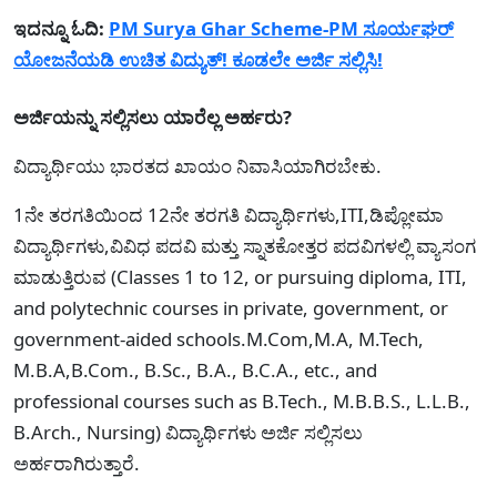
ಇದನ್ನೂ ಓದಿ:
PM Surya Ghar Scheme-PM ಸೂರ್ಯಘರ್
ಯೋಜನೆಯಡಿ ಉಚಿತ ವಿದ್ಯುತ್! ಕೂಡಲೇ ಅರ್ಜಿ ಸಲ್ಲಿಸಿ!
ಅರ್ಜಿಯನ್ನು ಸಲ್ಲಿಸಲು ಯಾರ‍ೆಲ್ಲ ಅರ್ಹರು?
ವಿದ್ಯಾರ್ಥಿಯು ಭಾರತದ ಖಾಯಂ ನಿವಾಸಿಯಾಗಿರಬೇಕು.
1ನೇ ತರಗತಿಯಿಂದ 12ನೇ ತರಗತಿ ವಿದ್ಯಾರ್ಥಿಗಳು,ITI,ಡಿಪ್ಲೋಮಾ
ವಿದ್ಯಾರ್ಥಿಗಳು,ವಿವಿಧ ಪದವಿ ಮತ್ತು ಸ್ನಾತಕೋತ್ತರ ಪದವಿಗಳಲ್ಲಿ ವ್ಯಾಸಂಗ
ಮಾಡುತ್ತಿರುವ (Classes 1 to 12, or pursuing diploma, ITI,
and polytechnic courses in private, government, or
government-aided schools.M.Com,M.A, M.Tech,
M.B.A,B.Com., B.Sc., B.A., B.C.A., etc., and
professional courses such as B.Tech., M.B.B.S., L.L.B.,
B.Arch., Nursing) ವಿದ್ಯಾರ್ಥಿಗಳು ಅರ್ಜಿ ಸಲ್ಲಿಸಲು
ಅರ್ಹರಾಗಿರುತ್ತಾರೆ.