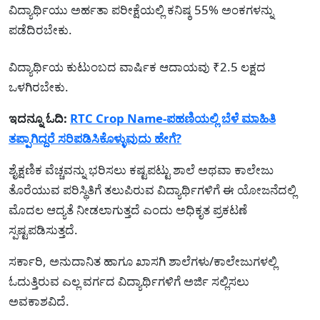
ವಿದ್ಯಾರ್ಥಿಯು ಅರ್ಹತಾ ಪರೀಕ್ಷೆಯಲ್ಲಿ ಕನಿಷ್ಠ 55% ಅಂಕಗಳನ್ನು
ಪಡೆದಿರಬೇಕು.
ವಿದ್ಯಾರ್ಥಿಯ ಕುಟುಂಬದ ವಾರ್ಷಿಕ ಆದಾಯವು ₹2.5 ಲಕ್ಷದ
ಒಳಗಿರಬೇಕು.
ಇದನ್ನೂ ಓದಿ:
RTC Crop Name-ಪಹಣಿಯಲ್ಲಿ ಬೆಳೆ ಮಾಹಿತಿ
ತಪ್ಪಾಗಿದ್ದರೆ ಸರಿಪಡಿಸಿಕೊಳ್ಳುವುದು ಹೇಗೆ?
ಶೈಕ್ಷಣಿಕ ವೆಚ್ಚವನ್ನು ಭರಿಸಲು ಕಷ್ಟಪಟ್ಟು ಶಾಲೆ ಅಥವಾ ಕಾಲೇಜು
ತೊರೆಯುವ ಪರಿಸ್ಥಿತಿಗೆ ತಲುಪಿರುವ ವಿದ್ಯಾರ್ಥಿಗಳಿಗೆ ಈ ಯೋಜನೆದಲ್ಲಿ
ಮೊದಲ ಆದ್ಯತೆ ನೀಡಲಾಗುತ್ತದೆ ಎಂದು ಅಧಿಕೃತ ಪ್ರಕಟಣೆ
ಸ್ಪಷ್ಟಪಡಿಸುತ್ತದೆ.
ಸರ್ಕಾರಿ, ಅನುದಾನಿತ ಹಾಗೂ ಖಾಸಗಿ ಶಾಲೆಗಳು/ಕಾಲೇಜುಗಳಲ್ಲಿ
ಓದುತ್ತಿರುವ ಎಲ್ಲ ವರ್ಗದ ವಿದ್ಯಾರ್ಥಿಗಳಿಗೆ ಅರ್ಜಿ ಸಲ್ಲಿಸಲು
ಅವಕಾಶವಿದೆ.