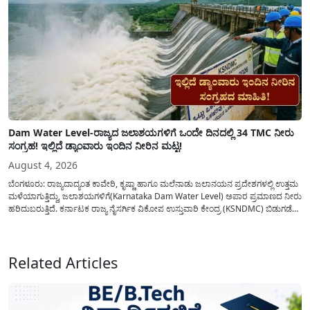
Dam Water Level-ರಾಜ್ಯದ ಜಲಾಶಯಗಳಿಗೆ ಒಂದೇ ದಿನದಲ್ಲಿ 34 TMC ನೀರು
ಸಂಗ್ರಹ! ಇಲ್ಲಿದೆ ಡ್ಯಾಂವಾರು ಇಂದಿನ ನೀರಿನ ಮಟ್ಟ!
August 4, 2026
ಬೆಂಗಳೂರು: ರಾಜ್ಯದಾದ್ಯಂತ ಕಾವೇರಿ, ಕೃಷ್ಣಾ ಹಾಗೂ ಮಲೆನಾಡು ಜಲಾನಯನ ಪ್ರದೇಶಗಳಲ್ಲಿ ಉತ್ತಮ
ಮಳೆಯಾಗುತ್ತಿದ್ದು, ಜಲಾಶಯಗಳಿಗೆ(Karnataka Dam Water Level) ಅಪಾರ ಪ್ರಮಾಣದ ನೀರು
ಹರಿದುಬರುತ್ತಿದೆ. ಕರ್ನಾಟಕ ರಾಜ್ಯ ನೈಸರ್ಗಿಕ ವಿಕೋಪ ಉಸ್ತುವಾರಿ ಕೇಂದ್ರ (KSNDMC) ಬಿಡುಗಡೆ
ಮಾಡಿರುವ ಆಗಸ್ಟ್ 04, 2026ರ ವರದಿಯಂತೆ, ರಾಜ್ಯದ ಪ್ರಮುಖ 14 ಜಲಾಶಯಗಳಿಗೆ ಒಂದೇ
ದಿನದಲ್ಲಿ ಬರೋಬ್ಬರಿ 34.8 TMC...
Related Articles