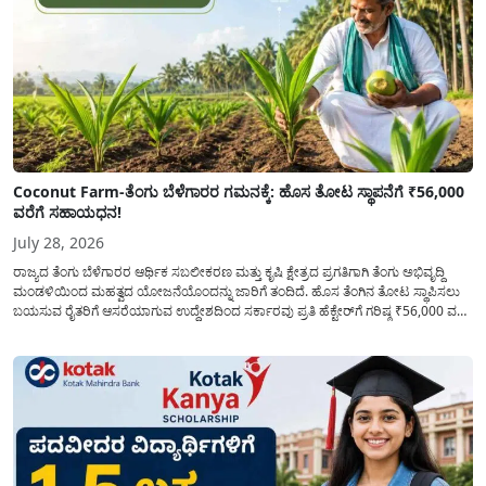
Coconut Farm-ತೆಂಗು ಬೆಳೆಗಾರರ ಗಮನಕ್ಕೆ: ಹೊಸ ತೋಟ ಸ್ಥಾಪನೆಗೆ ₹56,000
ವರೆಗೆ ಸಹಾಯಧನ!
July 28, 2026
ರಾಜ್ಯದ ತೆಂಗು ಬೆಳೆಗಾರರ ಆರ್ಥಿಕ ಸಬಲೀಕರಣ ಮತ್ತು ಕೃಷಿ ಕ್ಷೇತ್ರದ ಪ್ರಗತಿಗಾಗಿ ತೆಂಗು ಅಭಿವೃದ್ದಿ
ಮಂಡಳಿಯಿಂದ ಮಹತ್ವದ ಯೋಜನೆಯೊಂದನ್ನು ಜಾರಿಗೆ ತಂದಿದೆ. ಹೊಸ ತೆಂಗಿನ ತೋಟ ಸ್ಥಾಪಿಸಲು
ಬಯಸುವ ರೈತರಿಗೆ ಆಸರೆಯಾಗುವ ಉದ್ದೇಶದಿಂದ ಸರ್ಕಾರವು ಪ್ರತಿ ಹೆಕ್ಟೇರ್‌ಗೆ ಗರಿಷ್ಠ ₹56,000 ವರೆಗೆ
ಧನಸಹಾಯ ಪಡೆಯಲು ಅರ್ಜಿಯನ್ನು ಆಹ್ವಾನಿಸಿದೆ. ತೆಂಗು ಅಭಿವೃದ್ದಿ ಮಂಡಳಿಯ ಯೋಜನೆ
ಅಡಿಯಲ್ಲಿ ನೀಡಲಾಗುವ...