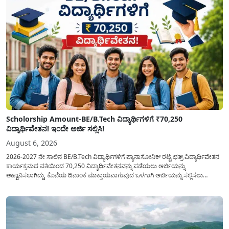
Scholorship Amount-BE/B.Tech ವಿದ್ಯಾರ್ಥಿಗಳಿಗೆ ₹70,250
ವಿದ್ಯಾರ್ಥಿವೇತನ! ಇಂದೇ ಅರ್ಜಿ ಸಲ್ಲಿಸಿ!
August 6, 2026
2026-2027 ನೇ ಸಾಲಿನ BE/B.Tech ವಿದ್ಯಾರ್ಥಿಗಳಿಗೆ ಪ್ಯಾನಾಸೋನಿಕ್ ರಟ್ಟಿ ಛತ್ರ್ ವಿದ್ಯಾರ್ಥಿವೇತನ
ಕಾರ್ಯಕ್ರಮದ ವತಿಯಿಂದ 70,250 ವಿದ್ಯಾರ್ಥಿವೇತನವನ್ನು ಪಡೆಯಲು ಅರ್ಜಿಯನ್ನು
ಆಹ್ವಾನಿಸಲಾಗಿದ್ದು, ಕೊನೆಯ ದಿನಾಂಕ ಮುಕ್ತಾಯವಾಗುವುದ ಒಳಗಾಗಿ ಅರ್ಜಿಯನ್ನು ಸಲ್ಲಿಸಲು
ಕೋರಿದೆ. ಆರ್ಥಿಕವಾಗಿ ಹಿಂದುಳಿದ ಹಾಗೂ ಬಡ ಕುಟುಂಬ ವರ್ಗದ ವಿದ್ಯಾರ್ಥಿಗಳು ಅವರ ಮುಂದಿನ
ಶಿಕ್ಷಣವನ್ನು ಮುಂದುವರಿಸಲು ಯಾವುದೇ ಅಡಚಣೆಯಾಗದಂತೆ ನೋಡಿಕೊಳ್ಳಲು ಈ ಯೋಜನೆಯನ್ನು
ಜಾರಿಗೆ...