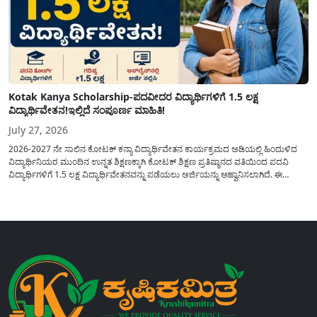
Kotak Kanya Scholarship-ಪದವೀದರ ವಿದ್ಯಾರ್ಥಿಗಳಿಗೆ 1.5 ಲಕ್ಷ
ವಿದ್ಯಾರ್ಥಿವೇತನ!ಇಲ್ಲಿದೆ ಸಂಪೂರ್ಣ ಮಾಹಿತಿ!
July 27, 2026
2026-2027 ನೇ ಸಾಲಿನ ಕೋಟಕ್ ಕನ್ಯಾ ವಿದ್ಯಾರ್ಥಿವೇತನ ಕಾರ್ಯಕ್ರಮದ ಅಡಿಯಲ್ಲಿ ಹಿಂದುಳಿದ
ವಿದ್ಯಾರ್ಥಿನಿಯರ ಮುಂದಿನ ಉನ್ನತ ಶಿಕ್ಷಣಕ್ಕಾಗಿ ಕೋಟಕ್ ಶಿಕ್ಷಣ ಪ್ರತಿಷ್ಠಾನದ ವತಿಯಿಂದ ಪದವಿ
ವಿದ್ಯಾರ್ಥಿಗಳಿಗೆ 1.5 ಲಕ್ಷ ವಿದ್ಯಾರ್ಥಿವೇತನವನ್ನು ಪಡೆಯಲು ಅರ್ಜಿಯನ್ನು ಆಹ್ವಾನಿಸಲಾಗಿದೆ. ಈ
ವಿದ್ಯಾರ್ಥಿವೇತನವು 12 ನೇ ತರಗತಿಯಲ್ಲಿ ಉತ್ತೀರ್ಣರಾಗಿರುವ ಮತ್ತು ಪ್ರತಿಷ್ಠಿತ ವೃತ್ತಿಪರ ಪದವಿ
ಕೋರ್ಸ್‌ಗಳಲ್ಲಿ ಸೇರಲು ಬಯಸುವ ಅರ್ಹ ವಿದ್ಯಾರ್ಥಿನಿಯರು...