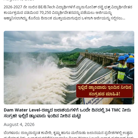
2026-2027 ನೇ ಸಾಲಿನ BE/B.Tech ವಿದ್ಯಾರ್ಥಿಗಳಿಗೆ ಪ್ಯಾನಾಸೋನಿಕ್ ರಟ್ಟಿ ಛತ್ರ್ ವಿದ್ಯಾರ್ಥಿವೇತನ
ಕಾರ್ಯಕ್ರಮದ ವತಿಯಿಂದ 70,250 ವಿದ್ಯಾರ್ಥಿವೇತನವನ್ನು ಪಡೆಯಲು ಅರ್ಜಿಯನ್ನು
ಆಹ್ವಾನಿಸಲಾಗಿದ್ದು, ಕೊನೆಯ ದಿನಾಂಕ ಮುಕ್ತಾಯವಾಗುವುದ ಒಳಗಾಗಿ ಅರ್ಜಿಯನ್ನು ಸಲ್ಲಿಸಲು
ಕೋರಿದೆ. ಆರ್ಥಿಕವಾಗಿ ಹಿಂದುಳಿದ ಹಾಗೂ ಬಡ ಕುಟುಂಬ ವರ್ಗದ ವಿದ್ಯಾರ್ಥಿಗಳು ಅವರ ಮುಂದಿನ
ಶಿಕ್ಷಣವನ್ನು ಮುಂದುವರಿಸಲು ಯಾವುದೇ ಅಡಚಣೆಯಾಗದಂತೆ ನೋಡಿಕೊಳ್ಳಲು ಈ ಯೋಜನೆಯನ್ನು
ಜಾರಿಗೆ...
Dam Water Level-ರಾಜ್ಯದ ಜಲಾಶಯಗಳಿಗೆ ಒಂದೇ ದಿನದಲ್ಲಿ 34 TMC ನೀರು
ಸಂಗ್ರಹ! ಇಲ್ಲಿದೆ ಡ್ಯಾಂವಾರು ಇಂದಿನ ನೀರಿನ ಮಟ್ಟ!
August 4, 2026
ಬೆಂಗಳೂರು: ರಾಜ್ಯದಾದ್ಯಂತ ಕಾವೇರಿ, ಕೃಷ್ಣಾ ಹಾಗೂ ಮಲೆನಾಡು ಜಲಾನಯನ ಪ್ರದೇಶಗಳಲ್ಲಿ ಉತ್ತಮ