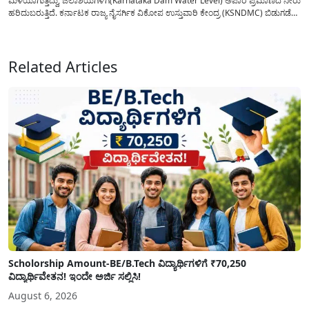
ಮಳೆಯಾಗುತ್ತಿದ್ದು, ಜಲಾಶಯಗಳಿಗೆ(Karnataka Dam Water Level) ಅಪಾರ ಪ್ರಮಾಣದ ನೀರು
ಹರಿದುಬರುತ್ತಿದೆ. ಕರ್ನಾಟಕ ರಾಜ್ಯ ನೈಸರ್ಗಿಕ ವಿಕೋಪ ಉಸ್ತುವಾರಿ ಕೇಂದ್ರ (KSNDMC) ಬಿಡುಗಡೆ
ಮಾಡಿರುವ ಆಗಸ್ಟ್ 04, 2026ರ ವರದಿಯಂತೆ, ರಾಜ್ಯದ ಪ್ರಮುಖ 14 ಜಲಾಶಯಗಳಿಗೆ ಒಂದೇ
ದಿನದಲ್ಲಿ ಬರೋಬ್ಬರಿ 34.8 TMC...
Related Articles
Scholorship Amount-BE/B.Tech ವಿದ್ಯಾರ್ಥಿಗಳಿಗೆ ₹70,250
ವಿದ್ಯಾರ್ಥಿವೇತನ! ಇಂದೇ ಅರ್ಜಿ ಸಲ್ಲಿಸಿ!
August 6, 2026