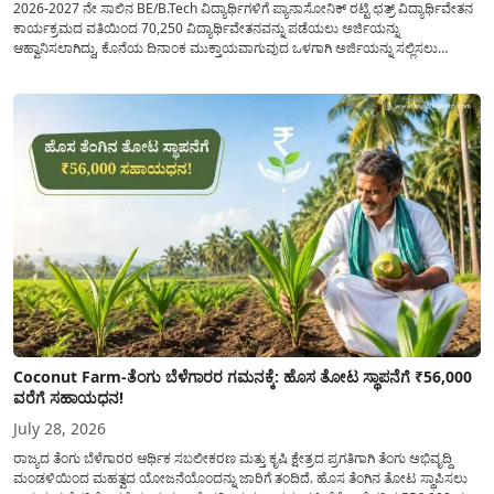
2026-2027 ನೇ ಸಾಲಿನ BE/B.Tech ವಿದ್ಯಾರ್ಥಿಗಳಿಗೆ ಪ್ಯಾನಾಸೋನಿಕ್ ರಟ್ಟಿ ಛತ್ರ್ ವಿದ್ಯಾರ್ಥಿವೇತನ
ಕಾರ್ಯಕ್ರಮದ ವತಿಯಿಂದ 70,250 ವಿದ್ಯಾರ್ಥಿವೇತನವನ್ನು ಪಡೆಯಲು ಅರ್ಜಿಯನ್ನು
ಆಹ್ವಾನಿಸಲಾಗಿದ್ದು, ಕೊನೆಯ ದಿನಾಂಕ ಮುಕ್ತಾಯವಾಗುವುದ ಒಳಗಾಗಿ ಅರ್ಜಿಯನ್ನು ಸಲ್ಲಿಸಲು
ಕೋರಿದೆ. ಆರ್ಥಿಕವಾಗಿ ಹಿಂದುಳಿದ ಹಾಗೂ ಬಡ ಕುಟುಂಬ ವರ್ಗದ ವಿದ್ಯಾರ್ಥಿಗಳು ಅವರ ಮುಂದಿನ
ಶಿಕ್ಷಣವನ್ನು ಮುಂದುವರಿಸಲು ಯಾವುದೇ ಅಡಚಣೆಯಾಗದಂತೆ ನೋಡಿಕೊಳ್ಳಲು ಈ ಯೋಜನೆಯನ್ನು
ಜಾರಿಗೆ...
Coconut Farm-ತೆಂಗು ಬೆಳೆಗಾರರ ಗಮನಕ್ಕೆ: ಹೊಸ ತೋಟ ಸ್ಥಾಪನೆಗೆ ₹56,000
ವರೆಗೆ ಸಹಾಯಧನ!
July 28, 2026
ರಾಜ್ಯದ ತೆಂಗು ಬೆಳೆಗಾರರ ಆರ್ಥಿಕ ಸಬಲೀಕರಣ ಮತ್ತು ಕೃಷಿ ಕ್ಷೇತ್ರದ ಪ್ರಗತಿಗಾಗಿ ತೆಂಗು ಅಭಿವೃದ್ದಿ
ಮಂಡಳಿಯಿಂದ ಮಹತ್ವದ ಯೋಜನೆಯೊಂದನ್ನು ಜಾರಿಗೆ ತಂದಿದೆ. ಹೊಸ ತೆಂಗಿನ ತೋಟ ಸ್ಥಾಪಿಸಲು