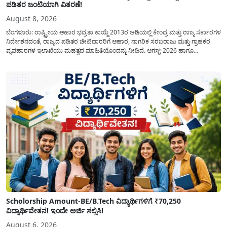
ಪಡಿತರ ಜಂಟಿಯಾಗಿ ವಿತರಣೆ!
August 8, 2026
ಬೆಂಗಳೂರು: ರಾಷ್ಟ್ರೀಯ ಆಹಾರ ಭದ್ರತಾ ಕಾಯ್ದೆ 2013ರ ಅಡಿಯಲ್ಲಿ ಕೇಂದ್ರ ಮತ್ತು ರಾಜ್ಯ ಸರ್ಕಾರಗಳ
ನಿರ್ದೇಶನದಂತೆ, ರಾಜ್ಯದ ಪಡಿತರ ಚೀಟಿದಾರರಿಗೆ ಆಹಾರ, ನಾಗರಿಕ ಸರಬರಾಜು ಮತ್ತು ಗ್ರಾಹಕರ
ವ್ಯವಹಾರಗಳ ಇಲಾಖೆಯು ಮಹತ್ವದ ಮಾಹಿತಿಯೊಂದನ್ನು ನೀಡಿದೆ. ಆಗಸ್ಟ್-2026 ಹಾಗೂ
ಸೆಪ್ಟೆಂಬರ್-2026 ಈ ಎರಡೂ ತಿಂಗಳ ಆಹಾರ ಧಾನ್ಯಗಳ ವಿತರಣೆಯನ್ನು ಆಗಸ್ಟ್ ಮಾಹೆಯಲ್ಲೇ ಒಟ್ಟಿಗೆ
(ಜಂಟಿಯಾಗಿ) ನೀಡಲು ನಿರ್ಧರಿಸಲಾಗಿದೆ....
Scholorship Amount-BE/B.Tech ವಿದ್ಯಾರ್ಥಿಗಳಿಗೆ ₹70,250
ವಿದ್ಯಾರ್ಥಿವೇತನ! ಇಂದೇ ಅರ್ಜಿ ಸಲ್ಲಿಸಿ!
August 6, 2026