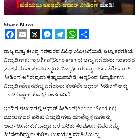
Share Now:
Facebook
Email
X
Messenger
Telegram
WhatsApp
Share
ರಾಜ್ಯ ಮತ್ತು ಕೇಂದ್ರ ಸರಕಾರದ ವಿವಿಧ ಯೋಜನೆಯಡಿ ಎಲ್ಲಾ ತರಗತಿಯ
ವಿದ್ಯಾರ್ಥಿಗಳು ಸ್ಕಾಲರ್ಶಿಪ್(Scholarship) ಅನ್ನು ಪಡೆಯಲು ಸರಕಾರದ
ನೂತನ ಮಾರ್ಗಸೂಚಿಯನ್ವಯ ವಿದ್ಯಾರ್ಥಿಯ ಬ್ಯಾಂಕ್ ಖಾತೆಗೆ ಆಧಾರ್
ಸೀಡಿಂಗ್ ಅಗಿರುವುದು ಕಡ್ಡಾಯವಾಗಿದೆ, ಅದ್ದರಿಂದ ವಿದ್ಯಾರ್ಥಿಗಳು
ವಿದ್ಯಾರ್ಥಿವೇತನವನ್ನು ಪಡೆಯಲು ಕೂಡಲೇ ಆಧಾರ್ ಸೀಡಿಂಗ್ ಅನ್ನು
ಮಾಡಿಕೊಳ್ಳಲು ಸೂಚನೆ ನೀಡಲಾಗಿದೆ.
ಇಂದಿನ ಲೇಖನದಲ್ಲಿ ಆಧಾರ್ ಸೀಡಿಂಗ್(Aadhar Seeding)
ಮಾಡುವುದರ ಕುರಿತು ವಿದ್ಯಾರ್ಥಿಗಳು ಯಾವೆಲ್ಲ ಕ್ರಮಗಳನ್ನು
ಅನುಸರಿಸಬೇಕು? ಎನ್ನುವುದರ ಕುರಿತು ಸಂಪೂರ್ಣ ವಿವರವನ್ನು
ತಿಳಿಸಲಾಗಿದ್ದು ಈ ಕುರಿತು ಉಪಯುಕ್ತ ಮಾಹಿತಿಯನ್ನು