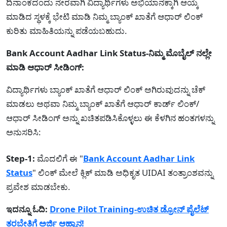
ದಿನಾಂಕದಂದು ನೇರವಾಗಿ ವಿದ್ಯಾರ್ಥಿಗಳು ಅಭಿಯಾನಕ್ಕಾಗಿ ಆಯ್ಕೆ
ಮಾಡಿದ ಸ್ಥಳಕ್ಕೆ ಭೇಟಿ ಮಾಡಿ ನಿಮ್ಮ ಬ್ಯಾಂಕ್ ಖಾತೆಗೆ ಆಧಾರ್ ಲಿಂಕ್
ಕುರಿತು ಮಾಹಿತಿಯನ್ನು ಪಡೆಯಬಹುದು.
Bank Account Aadhar Link Status-ನಿಮ್ಮ ಮೊಬೈಲ್ ನಲ್ಲೇ
ಮಾಡಿ ಆಧಾರ್ ಸೀಡಿಂಗ್:
ವಿದ್ಯಾರ್ಥಿಗಳು ಬ್ಯಾಂಕ್ ಖಾತೆಗೆ ಆಧಾರ್ ಲಿಂಕ್ ಅಗಿರುವುದನ್ನು ಚೆಕ್
ಮಾಡಲು ಅಥವಾ ನಿಮ್ಮ ಬ್ಯಾಂಕ್ ಖಾತೆಗೆ ಆಧಾರ್ ಕಾರ್ಡ್ ಲಿಂಕ್/
ಆಧಾರ್ ಸೀಡಿಂಗ್ ಅನ್ನು ಖಚಿತಪಡಿಸಿಕೊಳ್ಳಲು ಈ ಕೆಳಗಿನ ಹಂತಗಳನ್ನು
ಅನುಸರಿಸಿ:
Step-1:
ಮೊದಲಿಗೆ ಈ "
Bank Account Aadhar Link
Status
" ಲಿಂಕ್ ಮೇಲೆ ಕ್ಲಿಕ್ ಮಾಡಿ ಅಧಿಕೃತ UIDAI ತಂತ್ರಾಂಶವನ್ನು
ಪ್ರವೇಶ ಮಾಡಬೇಕು.
ಇದನ್ನೂ ಓದಿ:
Drone Pilot Training-ಉಚಿತ ಡ್ರೋನ್ ಪೈಲೆಟ್
ತರಬೇತಿಗೆ ಅರ್ಜಿ ಆಹ್ವಾನ!