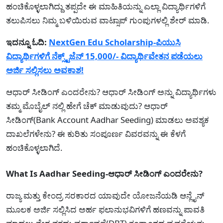
ಹಂಚಿಕೊಳ್ಳಲಾಗಿದ್ದು ತಪ್ಪದೇ ಈ ಮಾಹಿತಿಯನ್ನು ಎಲ್ಲಾ ವಿದ್ಯಾರ್ಥಿಗಳಿಗೆ
ತಲುಪಿಸಲು ನಿಮ್ಮ ಬಳಿಯಿರುವ ವಾಟ್ಸಾಪ್ ಗುಂಪುಗಳಲ್ಲಿ ಶೇರ್ ಮಾಡಿ.
ಇದನ್ನೂ ಓದಿ:
NextGen Edu Scholarship-ಪಿಯುಸಿ
ವಿದ್ಯಾರ್ಥಿಗಳಿಗೆ ನೆಕ್ಸ್ಟ್‌ಜೆನ್ 15,000/- ವಿದ್ಯಾರ್ಥಿವೇತನ ಪಡೆಯಲು
ಅರ್ಜಿ ಸಲ್ಲಿಸಲು ಅವಕಾಶ!
ಆಧಾರ್ ಸೀಡಿಂಗ್ ಎಂದರೇನು? ಆಧಾರ್ ಸೀಡಿಂಗ್ ಅನ್ನು ವಿದ್ಯಾರ್ಥಿಗಳು
ತಮ್ಮ ಮೊಬೈಲ್ ನಲ್ಲಿ ಹೇಗೆ ಚೆಕ್ ಮಾಡುವುದು? ಆಧಾರ್
ಸೀಡಿಂಗ್(Bank Account Aadhar Seeding) ಮಾಡಲು ಅವಶ್ಯಕ
ದಾಖಲೆಗಳೇನು? ಈ ಕುರಿತು ಸಂಪೂರ್ಣ ವಿವರವನ್ನು ಈ ಕೆಳಗೆ
ಹಂಚಿಕೊಳ್ಳಲಾಗಿದೆ.
What Is Aadhar Seeding-ಆಧಾರ್ ಸೀಡಿಂಗ್ ಎಂದರೇನು?
ರಾಜ್ಯ ಮತ್ತು ಕೇಂದ್ರ ಸರಕಾರದ ಯಾವುದೇ ಯೋಜನೆಯಡಿ ಆನ್ಲೈನ್
ಮೂಲಕ ಅರ್ಜಿ ಸಲ್ಲಿಸಿದ ಅರ್ಹ ಫಲಾನುಭವಿಗಳಿಗೆ ಹಣವನ್ನು ಪಾವತಿ