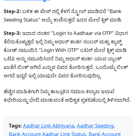
Step-2:
ಬಳಿಕ ಈ ಪೇಜ್ ನಲ್ಲಿ ಕೆಳಗೆ ಸ್ಕ್ರೋಲ್ ಮಾಡಿದರೆ "Bank
Seeding Status" ಆಯ್ಕೆ ಕಾಣಿಸುತ್ತದೆ ಇದರ ಮೇಲೆ ಕ್ಲಿಕ್ ಮಾಡಿ.
Step-3:
ಇದಾದ ನಂತರ "Login to Aadhaar via OTP" ವಿಭಾಗ
ತೆರೆದುಕೊಳ್ಳುತ್ತದೆ ಇಲ್ಲಿ ನಿಮ್ಮ ಆಧಾರ್ ಕಾರ್ಡ ನಂಬರ್ ಮತ್ತು ಕ್ಯಾಪ್ಚ್
ಕೋಡ್ ನಮೂದಿಸಿ "Login With OTP" ಬಟನ್ ಮೇಲೆ ಕ್ಲಿಕ್ಕ್ ಮಾಡಿ
ಒಟಿಪಿ ಅನ್ನು ನಮೂದಿಸಿದರೆ ನಿಮ್ಮ ಆಧಾರ್ ಕಾರ್ಡ ಯಾವ ಬ್ಯಾಂಕ್
ಖಾತೆಗೆ ಲಿಂಕ್ ಅಗಿದೆ ಎನ್ನುವ ವಿವರ ತೋರಿಸುತ್ತದೆ. ಒಂದೊಮ್ಮೆ ಲಿಂಕ್
ಅಗದೆ ಇದ್ದರೆ ಇಲ್ಲಿ ಯಾವುದೇ ವಿವರ ತೋರಿಸುವುದಿಲ್ಲ.
ಹೆಚ್ಚಿನ ಮಾಹಿತಿಗಾಗಿ ನಿಮ್ಮ ತಾಲ್ಲೂಕಿನ ಸಮಾಜ ಕಲ್ಯಾಣ ಇಲಾಖೆ
ಕಛೇರಿಯನ್ನು ಭೇಟಿ ಮಾಡುವಂತೆ ಅಧಿಕೃತ ಪ್ರಕಟಣೆಯಲ್ಲಿ ತಿಳಿಸಲಾಗಿದೆ.
Tags:
Aadhar Link Abhiyana
,
Aadhar Seeding
,
Bank Account Aadhar Link Status
,
Bank Account