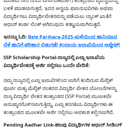
ಮಾಡಲು ನೇರ ನಗದು ವರ್ಗಾವಣೆ(DBT) ತಂತ್ರಾಂಶದ ವ್ಯವಸ್ಥೆಯನ್ನು
ಬಳಕೆ ಮಾಡಲಾಗುತ್ತದೆ, ಇದರ ಅನ್ವಯ ಫಲಾನುಭವಿಗಳು ಅಥವಾ
ವಿದ್ಯಾರ್ಥಿಗಲು ವಿದ್ಯಾರ್ಥಿವೇತನವನ್ನು ಪಡೆಯಲು ಬ್ಯಾಂಕ್ ಖಾತೆಗೆ
ಆಧಾರ್ ಕಾರ್ಡ ಲಿಂಕ್ ಅಗಿರುವುದು ಕಡ್ಡಾಯವಾಗಿರುತ್ತದೆ.
ಇದನ್ನೂ ಓದಿ:
Bele Parihara-2025-ಮಳೆಯಿಂದ ಹಾನಿಯಾದ
ಬೆಳೆ ಹಾನಿಗೆ ಪರಿಹಾರ ಬಿಡುಗಡೆ! ಕಂದಾಯ ಇಲಾಖೆಯಿಂದ ಅಪ್ಡೇಟ್!
SSP Scholarship Portal-ರಾಜ್ಯದಲ್ಲಿ ಎಲ್ಲಾ ಇಲಾಖೆಯ
ವಿದ್ಯಾರ್ಥಿವೇತನಕ್ಕೆ ಅರ್ಜಿ ಸಲ್ಲಿಸಲು ಒಂದೇ ವೇದಿಕೆ:
ನಮ್ಮ ರಾಜ್ಯದಲ್ಲಿ ಎಲ್ಲಾ ಇಲಾಖೆಗಳಿಂದ ಜಾರಿಗೆ ತಂದಿರುವ ಮೆಟ್ರಿಕ್
ಪೂರ್ವ ಮತ್ತು ಮೆಟ್ರಿಕ್ ನಂತರದ ವಿದ್ಯಾರ್ಥಿ ವೇತನ ಯೋಜನೆಗಳನ್ನು
ರಾಜ್ಯ ವಿದ್ಯಾರ್ಥಿ ವೇತನ ತಂತ್ರಾಂಶದ (SSP Portal) ಮೂಲಕವೇ
ಅನುಷ್ಠಾನಗೊಳಿಸಲಾಗುತ್ತಿದ್ದು, ಎಲ್ಲಾ ತರಗತಿಯ ವಿದ್ಯಾರ್ಥಿಗಳು ಈ
ತಂತ್ರಾಂಶದ ಮೂಲಕವೇ ಅರ್ಜಿ ಸಲ್ಲಿಸಲು ಅವಕಾಶ ಕಲ್ಪಿಸಲಾಗಿದೆ.
Pending Aadhar Link-ಹಲವು ವಿದ್ಯಾರ್ಥಿಗಳ ಆಧಾರ್ ಸೀಡಿಂಗ್