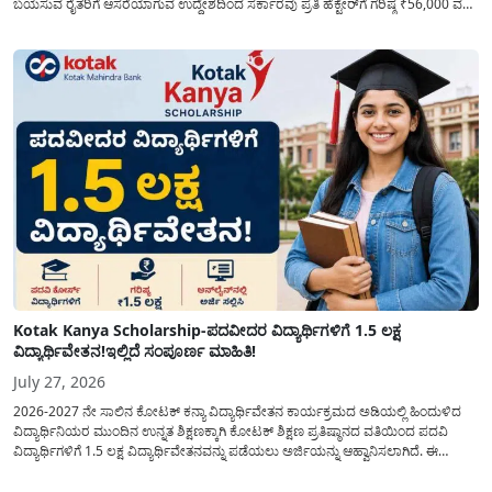
ಬಯಸುವ ರೈತರಿಗೆ ಆಸರೆಯಾಗುವ ಉದ್ದೇಶದಿಂದ ಸರ್ಕಾರವು ಪ್ರತಿ ಹೆಕ್ಟೇರ್‌ಗೆ ಗರಿಷ್ಠ ₹56,000 ವರೆಗೆ
ಧನಸಹಾಯ ಪಡೆಯಲು ಅರ್ಜಿಯನ್ನು ಆಹ್ವಾನಿಸಿದೆ. ತೆಂಗು ಅಭಿವೃದ್ದಿ ಮಂಡಳಿಯ ಯೋಜನೆ
ಅಡಿಯಲ್ಲಿ ನೀಡಲಾಗುವ...
Kotak Kanya Scholarship-ಪದವೀದರ ವಿದ್ಯಾರ್ಥಿಗಳಿಗೆ 1.5 ಲಕ್ಷ
ವಿದ್ಯಾರ್ಥಿವೇತನ!ಇಲ್ಲಿದೆ ಸಂಪೂರ್ಣ ಮಾಹಿತಿ!
July 27, 2026
2026-2027 ನೇ ಸಾಲಿನ ಕೋಟಕ್ ಕನ್ಯಾ ವಿದ್ಯಾರ್ಥಿವೇತನ ಕಾರ್ಯಕ್ರಮದ ಅಡಿಯಲ್ಲಿ ಹಿಂದುಳಿದ
ವಿದ್ಯಾರ್ಥಿನಿಯರ ಮುಂದಿನ ಉನ್ನತ ಶಿಕ್ಷಣಕ್ಕಾಗಿ ಕೋಟಕ್ ಶಿಕ್ಷಣ ಪ್ರತಿಷ್ಠಾನದ ವತಿಯಿಂದ ಪದವಿ
ವಿದ್ಯಾರ್ಥಿಗಳಿಗೆ 1.5 ಲಕ್ಷ ವಿದ್ಯಾರ್ಥಿವೇತನವನ್ನು ಪಡೆಯಲು ಅರ್ಜಿಯನ್ನು ಆಹ್ವಾನಿಸಲಾಗಿದೆ. ಈ
ವಿದ್ಯಾರ್ಥಿವೇತನವು 12 ನೇ ತರಗತಿಯಲ್ಲಿ ಉತ್ತೀರ್ಣರಾಗಿರುವ ಮತ್ತು ಪ್ರತಿಷ್ಠಿತ ವೃತ್ತಿಪರ ಪದವಿ
ಕೋರ್ಸ್‌ಗಳಲ್ಲಿ ಸೇರಲು ಬಯಸುವ ಅರ್ಹ ವಿದ್ಯಾರ್ಥಿನಿಯರು...