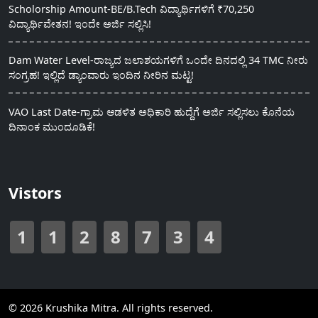
Scholorship Amount-BE/B.Tech ವಿದ್ಯಾರ್ಥಿಗಳಿಗೆ ₹70,250
ವಿದ್ಯಾರ್ಥಿವೇತನ! ಇಂದೇ ಅರ್ಜಿ ಸಲ್ಲಿಸಿ!
Dam Water Level-ರಾಜ್ಯದ ಜಲಾಶಯಗಳಿಗೆ ಒಂದೇ ದಿನದಲ್ಲಿ 34 TMC ನೀರು
ಸಂಗ್ರಹ! ಇಲ್ಲಿದೆ ಡ್ಯಾಂವಾರು ಇಂದಿನ ನೀರಿನ ಮಟ್ಟ!
VAO Last Date-ಗ್ರಾಮ ಆಡಳಿತ ಅಧಿಕಾರಿ ಹುದ್ದೆಗೆ ಅರ್ಜಿ ಸಲ್ಲಿಸಲು ಕೊನೆಯ
ದಿನಾಂಕ ಮುಂದೂಡಿಕೆ!
Vistors
1
1
2
8
7
3
4
© 2026 Krushika Mitra. All rights reserved.