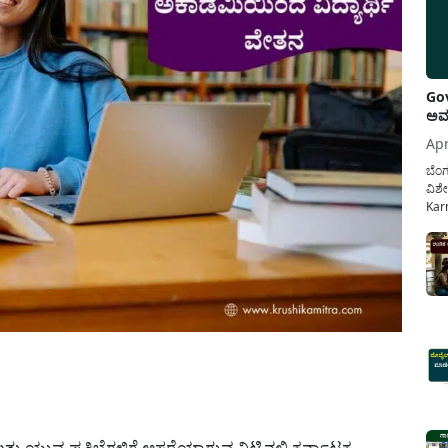
Gov
ಅವಧ
Apr
ಬೆಂಗ
ವಿಶೇ
Karn
ನೌಕ
ಸರ್ಕ
ಕಲ್ಯ
pp
ವ ಮತ್ತು ಯುವ ಪ್ರತಿಭೆಗಳಿಗೆ ಆಸರೆಯಾಗುವ ನಿಟ್ಟಿನಲ್ಲಿ ಕರ್ನಾಟಕ