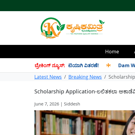
Home
 ಸೆಪ್ಟೆಂಬರ್ ತಿಂಗಳ ಪಡಿತರ ಜಂಟಿಯಾಗಿ ವಿತರಣೆ!
ಬ್ರೇಕಿಂಗ್ ನ್ಯೂಸ್:
✱
Dam Water Leve
Latest News
Breaking News
Scholarship 
Scholarship Application-ಲಲಿತಕಲಾ ಅಕಾಡೆಮಿಯಿ
June 7, 2026 | Siddesh