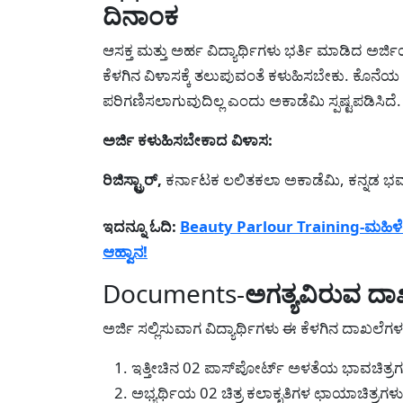
ದಿನಾಂಕ
ಆಸಕ್ತ ಮತ್ತು ಅರ್ಹ ವಿದ್ಯಾರ್ಥಿಗಳು ಭರ್ತಿ ಮಾಡಿದ ಅರ್
ಕೆಳಗಿನ ವಿಳಾಸಕ್ಕೆ ತಲುಪುವಂತೆ ಕಳುಹಿಸಬೇಕು. ಕೊನ
ಪರಿಗಣಿಸಲಾಗುವುದಿಲ್ಲ ಎಂದು ಅಕಾಡೆಮಿ ಸ್ಪಷ್ಟಪಡಿಸಿದೆ.
ಅರ್ಜಿ ಕಳುಹಿಸಬೇಕಾದ ವಿಳಾಸ:
ರಿಜಿಸ್ಟ್ರಾರ್,
ಕರ್ನಾಟಕ ಲಲಿತಕಲಾ ಅಕಾಡೆಮಿ, ಕನ್ನಡ ಭವನ,
ಇದನ್ನೂ ಓದಿ:
Beauty Parlour Training-ಮಹಿಳೆಯರ
ಆಹ್ವಾನ!
Documents-
ಅಗತ್ಯವಿರುವ ದಾಖ
ಅರ್ಜಿ ಸಲ್ಲಿಸುವಾಗ ವಿದ್ಯಾರ್ಥಿಗಳು ಈ ಕೆಳಗಿನ ದಾಖಲೆಗಳನ
ಇತ್ತೀಚಿನ 02 ಪಾಸ್‍ಪೋರ್ಟ್ ಅಳತೆಯ ಭಾವಚಿತ್ರಗ
ಅಭ್ಯರ್ಥಿಯ 02 ಚಿತ್ರ ಕಲಾಕೃತಿಗಳ ಛಾಯಾಚಿತ್ರಗಳು