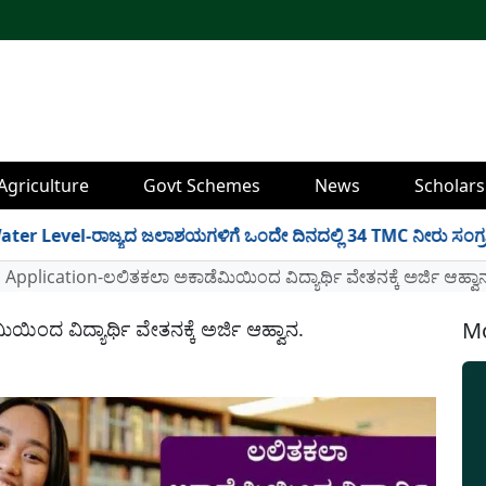
Agriculture
Govt Schemes
News
Scholars
l-ರಾಜ್ಯದ ಜಲಾಶಯಗಳಿಗೆ ಒಂದೇ ದಿನದಲ್ಲಿ 34 TMC ನೀರು ಸಂಗ್ರಹ! ಇಲ್ಲಿದೆ
Application-ಲಲಿತಕಲಾ ಅಕಾಡೆಮಿಯಿಂದ ವಿದ್ಯಾರ್ಥಿ ವೇತನಕ್ಕೆ ಅರ್ಜಿ ಆಹ್ವಾ
ಂದ ವಿದ್ಯಾರ್ಥಿ ವೇತನಕ್ಕೆ ಅರ್ಜಿ ಆಹ್ವಾನ.
Mo