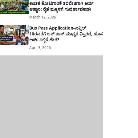
ಉಚಿತ ತೋಟಗಾರಿಕೆ ತರಬೇತಿಗಾಗಿ ಅರ್ಜಿ
ಆಹ್ವಾನ: ರೈತ ಮಕ್ಕಳಿಗೆ ಸುವರ್ಣಾವಕಾಶ!
March 12, 2026
Bus Pass Application-ಏಪ್ರಿಲ್
10ರವರೆಗೆ ಬಸ್ ಪಾಸ್ ಮಾನ್ಯತೆ ವಿಸ್ತರಣೆ, ಹೊಸ
ಅರ್ಜಿ ಸಲ್ಲಿಕೆ ಹೇಗೆ?
April 3, 2026