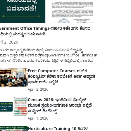
ernment Office Timings-ಸರ್ಕಾರಿ ಕಚೇರಿಗಳ ಕೆಲಸದ
ಿಯಲ್ಲಿ ಮಹತ್ವದ ಬದಲಾವಣೆ!
il 2, 2026
ಳೂರು: ರಾಜ್ಯದಲ್ಲಿ ದಿನದಿಂದ ದಿನಕ್ಕೆ ಸೂರ್ಯನ ಪ್ರಖರತೆ ಹೆಚ್ಚುತ್ತಿದ್ದು,
ಷವಾಗಿ ಉತ್ತರ ಕರ್ನಾಟಕದ ಜಿಲ್ಲೆಗಳಲ್ಲಿ(Government Office Timings In
ataka) ಬಿಸಿಲಿನ ತಾಪಮಾನ ಏರಿಕೆಯಾಗುತ್ತಿದೆ. ಈ ಹಿನ್ನೆಲೆಯಲ್ಲಿ ಸರ್ಕಾರಿ
ರರ ಹಿತದೃಷ್ಟಿಯಿಂದ ಹಾಗೂ ಸಾರ್ವಜನಿಕರ ಅನುಕೂಲಕ್ಕಾಗಿ ಕರ್ನಾಟಕ
Free Computer Courses-ಉಚಿತ
ಾರವು ಮಹತ್ವದ ನಿರ್ಧಾರವೊಂದನ್ನು ಕೈಗೊಂಡಿದೆ. ಕಿತ್ತೂರು ಕರ್ನಾಟಕ ಮತ್ತು
ಕಂಪ್ಯೂಟರ್ ಕಲಿಕಾ ತರಬೇತಿಗೆ ಅರ್ಜಿ ಆಹ್ವಾನ!
ಾಣ ಕರ್ನಾಟಕದ ಒಟ್ಟು 9 ಜಿಲ್ಲೆಗಳಲ್ಲಿ ಏಪ್ರಿಲ್...
ಇಂದೇ ಅರ್ಜಿ ಸಲ್ಲಿಸಿ!
April 2, 2026
Census-2026: ಇಂದಿನಿಂದ ಮೊಬೈಲ್
ಮೂಲಕ ಸ್ವಯಂ-ಜನಗಣತಿ ಆರಂಭ! ಇಲ್ಲಿದೆ
ಕಂಪ್ಲೀಟ್ ಡೀಟೇಲ್ಸ್!
April 1, 2026
Horticulture Training-10 ತಿಂಗಳ