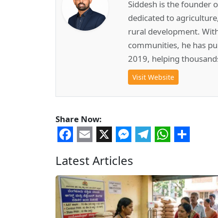
Siddesh is the founder 
dedicated to agricultur
rural development. Wit
communities, he has pub
2019, helping thousand
Visit Website
Share Now:
Facebook
Email
X
Messenger
Telegram
WhatsA
Share
Latest Articles