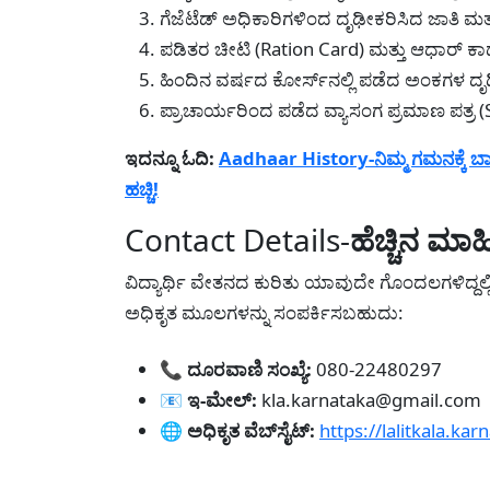
ಗೆಜೆಟೆಡ್ ಅಧಿಕಾರಿಗಳಿಂದ ದೃಢೀಕರಿಸಿದ ಜಾತಿ ಮತ
ಪಡಿತರ ಚೀಟಿ (Ration Card) ಮತ್ತು ಆಧಾರ್ ಕಾರ್ಡ್
ಹಿಂದಿನ ವರ್ಷದ ಕೋರ್ಸ್‍ನಲ್ಲಿ ಪಡೆದ ಅಂಕಗಳ ದೃ
ಪ್ರಾಚಾರ್ಯರಿಂದ ಪಡೆದ ವ್ಯಾಸಂಗ ಪ್ರಮಾಣ ಪತ್ರ (S
ಇದನ್ನೂ ಓದಿ:
Aadhaar History-ನಿಮ್ಮ ಗಮನಕ್ಕೆ ಬಾರದೆ
ಹಚ್ಚಿ!
Contact Details-
ಹೆಚ್ಚಿನ ಮಾಹ
ವಿದ್ಯಾರ್ಥಿ ವೇತನದ ಕುರಿತು ಯಾವುದೇ ಗೊಂದಲಗಳಿದ್ದಲ್ಲಿ
ಅಧಿಕೃತ ಮೂಲಗಳನ್ನು ಸಂಪರ್ಕಿಸಬಹುದು:
📞
ದೂರವಾಣಿ ಸಂಖ್ಯೆ:
080-22480297
📧
ಇ-ಮೇಲ್:
kla.karnataka@gmail.com
🌐
ಅಧಿಕೃತ ವೆಬ್‍ಸೈಟ್:
https://lalitkala.kar