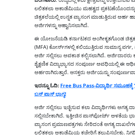
ಲಲಿತಕಲಾ ಅಕಾಡೆಮಿಯು ಮಹತ್ವದ ಪ್ರಕಟಣೆಯೊಂದನ್ನು ಹೊರಡ
ಚಿತ್ರಕಲೆಯಲ್ಲಿ ಉನ್ನತ ವ್ಯಾಸಂಗ ಮಾಡುತ್ತಿರುವ ಅರ್ಹ ಹಾಗ
ಅರ್ಜಿಗಳನ್ನು ಆಹ್ವಾನಿಸಲಾಗಿದೆ.
ಈ ಯೋಜನೆಯಡಿ ಕರ್ನಾಟಕದ ಅಂಗೀಕೃತಗೊಂಡ ಚಿತ್ರಕಲ
(MFA) ಕೋರ್ಸ್‌ಗಳಲ್ಲಿ ಕಲಿಯುತ್ತಿರುವ ಸಾಮಾನ್ಯ ವರ್ಗ, ಪ
ಅರ್ಜಿ ಸಲ್ಲಿಸಲು ಅವಕಾಶ ಕಲ್ಪಿಸಲಾಗಿದೆ. ಅರ್ಜಿದಾ
ಶೈಕ್ಷಣಿಕ ವಿದ್ಯಾಭ್ಯಾಸದ ಸಂಪೂರ್ಣ ಅವಧಿಯಲ್ಲಿ ಈ ಆರ್
ಅರ್ಹರಾಗಿರುತ್ತಾರೆ. ಆಸಕ್ತರು ಅರ್ಜಿಯನ್ನು ಸಂಪೂರ್ಣವ
ಇದನ್ನೂ ಓದಿ:
Free Bus Pass-ವಿದ್ಯಾರ್ಥಿ ಸಮೂಹಕ್ಕೆ ‘ಸ
ಬಸ್ ಪಾಸ್ ಭಾಗ್ಯ!
ಅರ್ಜಿ ಸಲ್ಲಿಸಲು ಇಚ್ಛಿಸುವ ಕಲಾ ವಿದ್ಯಾರ್ಥಿಗಳು ಅಗತ್
ಸಲ್ಲಿಸಬೇಕಾಗಿದೆ. ಇತ್ತೀಚಿನ ಪಾಸ್‌ಪೋರ್ಟ್ ಅಳತೆಯ ಭ
ವ್ಯಾಸಂಗ ಪ್ರಮಾಣಪತ್ರಗಳು ಸೇರಿದಂತೆ ಅಗತ್ಯ ದಾಖಲೆಗಳನ್
ಲಲಿತಕಲಾ ಅಕಾಡೆಮಿಯ ಕಚೇರಿಗೆ ತಲುಪಿಸಬೇಕು. ನಿಗ