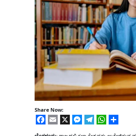
Share Now:
Facebook
Email
X
Messenger
Telegram
WhatsA
Share
ಬೆಂಗಳೂರು
: ರಾಜ್ಯದಲ್ಲಿ ಕಲಾ ಕ್ಷೇತ್ರವನ್ನು ಉತ್ತೇಜಿಸು