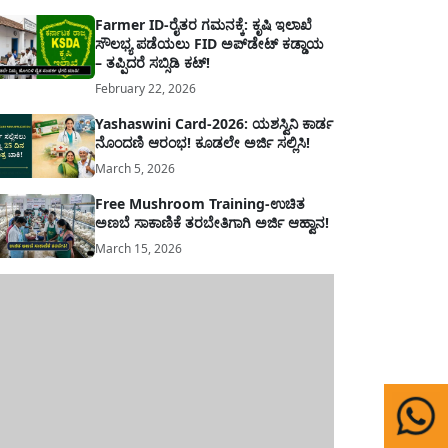
Farmer ID-ರೈತರ ಗಮನಕ್ಕೆ: ಕೃಷಿ ಇಲಾಖೆ
ಸೌಲಭ್ಯ ಪಡೆಯಲು FID ಅಪ್‌ಡೇಟ್ ಕಡ್ಡಾಯ
– ತಪ್ಪಿದರೆ ಸಬ್ಸಿಡಿ ಕಟ್!
February 22, 2026
Yashaswini Card-2026: ಯಶಸ್ವಿನಿ ಕಾರ್ಡ
ನೊಂದಣಿ ಆರಂಭ! ಕೂಡಲೇ ಅರ್ಜಿ ಸಲ್ಲಿಸಿ!
March 5, 2026
Free Mushroom Training-ಉಚಿತ
ಅಣಬೆ ಸಾಕಾಣಿಕೆ ತರಬೇತಿಗಾಗಿ ಅರ್ಜಿ ಆಹ್ವಾನ!
March 15, 2026