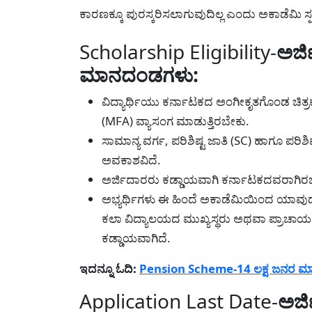
ಕಾರಣಕ್ಕೂ ಪುರಸ್ಕರಿಸಲಾಗುವುದಿಲ್ಲ ಎಂದು ಅಕಾಡೆಮಿ ಸ್ಪಷ
Scholarship Eligibility-
ಅರ್ಜ
ಮಾನದಂಡಗಳು:
ವಿದ್ಯಾರ್ಥಿಯು ಕರ್ನಾಟಕದ ಅಂಗೀಕೃತಗೊಂಡ ಚಿತ್
(MFA) ವ್ಯಾಸಂಗ ಮಾಡುತ್ತಿರಬೇಕು.
ಸಾಮಾನ್ಯ ವರ್ಗ, ಪರಿಶಿಷ್ಟ ಜಾತಿ (SC) ಹಾಗೂ ಪರಿಶಿಷ
ಅವಕಾಶವಿದೆ.
ಅರ್ಜಿದಾರರು ಕಡ್ಡಾಯವಾಗಿ ಕರ್ನಾಟಕದವರಾಗಿರ
ಅಭ್ಯರ್ಥಿಗಳು ಈ ಹಿಂದೆ ಅಕಾಡೆಮಿಯಿಂದ ಯಾವುದೇ
ಕಲಾ ವಿದ್ಯಾಲಯದ ಮುಖ್ಯಸ್ಥರು ಅಥವಾ ಪ್ರಾಚಾರ್ಯರ
ಕಡ್ಡಾಯವಾಗಿದೆ.
ಇದನ್ನೂ ಓದಿ:
Pension Scheme-14 ಲಕ್ಷ ಜನರ ಮಾಸಿ
Application Last Date-
ಅರ್