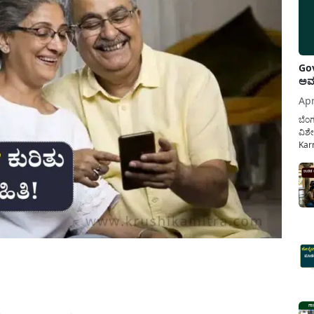
Gov
ಅವಧ
Apr
ಬೆಂಗ
ವಿಶೇ
Karn
ನೌಕ
ಸರ್ಕ
ಕಲ್ಯ
pp