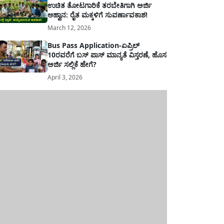
ಉಚಿತ ತೋಟಗಾರಿಕೆ ತರಬೇತಿಗಾಗಿ ಅರ್ಜಿ
ಆಹ್ವಾನ: ರೈತ ಮಕ್ಕಳಿಗೆ ಸುವರ್ಣಾವಕಾಶ!
March 12, 2026
Bus Pass Application-ಏಪ್ರಿಲ್
10ರವರೆಗೆ ಬಸ್ ಪಾಸ್ ಮಾನ್ಯತೆ ವಿಸ್ತರಣೆ, ಹೊಸ
ಅರ್ಜಿ ಸಲ್ಲಿಕೆ ಹೇಗೆ?
April 3, 2026