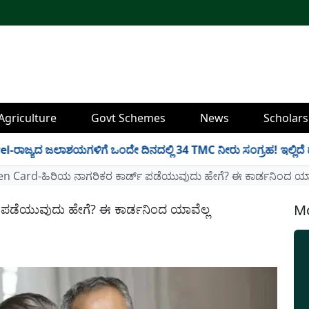
Agriculture
Govt Schemes
News
Scholars
 ಜಲಾಶಯಗಳಿಗೆ ಒಂದೇ ದಿನದಲ್ಲಿ 34 TMC ನೀರು ಸಂಗ್ರಹ! ಇಲ್ಲಿದೆ ಡ್ಯಾಂವಾ
zen Card-ಹಿರಿಯ ನಾಗರಿಕರ ಕಾರ್ಡ್ ಪಡೆಯುವುದು ಹೇಗೆ? ಈ ಕಾರ್ಡನಿಂದ ಯಾ
್ ಪಡೆಯುವುದು ಹೇಗೆ? ಈ ಕಾರ್ಡನಿಂದ ಯಾವೆಲ್ಲ
Mo