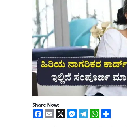
Share Now:
Facebook
Email
X
Messenger
Telegram
WhatsA
Share