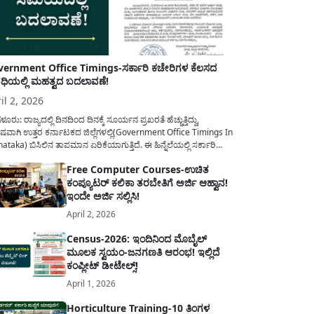
ernment Office Timings-ಸರ್ಕಾರಿ ಕಚೇರಿಗಳ ಕೆಲಸದ
ಿಯಲ್ಲಿ ಮಹತ್ವದ ಬದಲಾವಣೆ!
il 2, 2026
ಳೂರು: ರಾಜ್ಯದಲ್ಲಿ ದಿನದಿಂದ ದಿನಕ್ಕೆ ಸೂರ್ಯನ ಪ್ರಖರತೆ ಹೆಚ್ಚುತ್ತಿದ್ದು,
ಷವಾಗಿ ಉತ್ತರ ಕರ್ನಾಟಕದ ಜಿಲ್ಲೆಗಳಲ್ಲಿ(Government Office Timings In
ataka) ಬಿಸಿಲಿನ ತಾಪಮಾನ ಏರಿಕೆಯಾಗುತ್ತಿದೆ. ಈ ಹಿನ್ನೆಲೆಯಲ್ಲಿ ಸರ್ಕಾರಿ
ರರ ಹಿತದೃಷ್ಟಿಯಿಂದ ಹಾಗೂ ಸಾರ್ವಜನಿಕರ ಅನುಕೂಲಕ್ಕಾಗಿ ಕರ್ನಾಟಕ
Free Computer Courses-ಉಚಿತ
ಾರವು ಮಹತ್ವದ ನಿರ್ಧಾರವೊಂದನ್ನು ಕೈಗೊಂಡಿದೆ. ಕಿತ್ತೂರು ಕರ್ನಾಟಕ ಮತ್ತು
ಕಂಪ್ಯೂಟರ್ ಕಲಿಕಾ ತರಬೇತಿಗೆ ಅರ್ಜಿ ಆಹ್ವಾನ!
ಾಣ ಕರ್ನಾಟಕದ ಒಟ್ಟು 9 ಜಿಲ್ಲೆಗಳಲ್ಲಿ ಏಪ್ರಿಲ್...
ಇಂದೇ ಅರ್ಜಿ ಸಲ್ಲಿಸಿ!
April 2, 2026
Census-2026: ಇಂದಿನಿಂದ ಮೊಬೈಲ್
ಮೂಲಕ ಸ್ವಯಂ-ಜನಗಣತಿ ಆರಂಭ! ಇಲ್ಲಿದೆ
ಕಂಪ್ಲೀಟ್ ಡೀಟೇಲ್ಸ್!
April 1, 2026
Horticulture Training-10 ತಿಂಗಳ