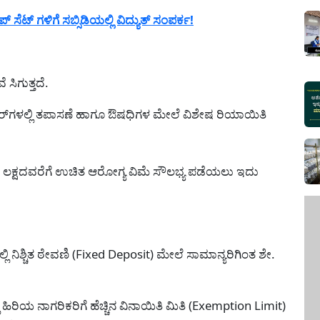
ಟ್ ಗಳಿಗೆ ಸಬ್ಸಿಡಿಯಲ್ಲಿ ವಿದ್ಯುತ್ ಸಂಪರ್ಕ!
ೆ ಸಿಗುತ್ತದೆ.
ೆಂಟರ್‌ಗಳಲ್ಲಿ ತಪಾಸಣೆ ಹಾಗೂ ಔಷಧಿಗಳ ಮೇಲೆ ವಿಶೇಷ ರಿಯಾಯಿತಿ
5 ಲಕ್ಷದವರೆಗೆ ಉಚಿತ ಆರೋಗ್ಯ ವಿಮೆ ಸೌಲಭ್ಯ ಪಡೆಯಲು ಇದು
ಳಲ್ಲಿ ನಿಶ್ಚಿತ ಠೇವಣಿ (Fixed Deposit) ಮೇಲೆ ಸಾಮಾನ್ಯರಿಗಿಂತ ಶೇ.
 ಹಿರಿಯ ನಾಗರಿಕರಿಗೆ ಹೆಚ್ಚಿನ ವಿನಾಯಿತಿ ಮಿತಿ (Exemption Limit)