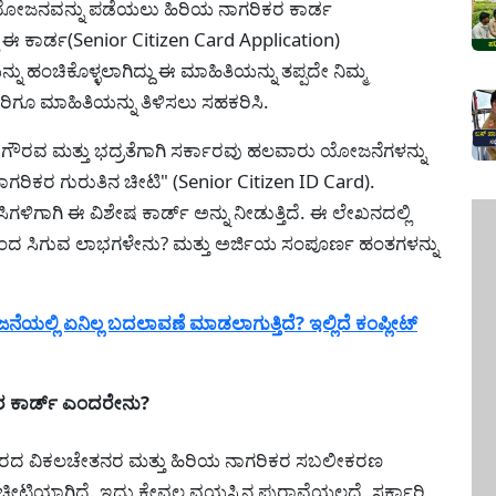
ರಯೋಜನವನ್ನು ಪಡೆಯಲು ಹಿರಿಯ ನಾಗರಿಕರ ಕಾರ್ಡ
ಈ ಕಾರ್ಡ(Senior Citizen Card Application)
ಹಂಚಿಕೊಳ್ಳಲಾಗಿದ್ದು ಈ ಮಾಹಿತಿಯನ್ನು ತಪ್ಪದೇ ನಿಮ್ಮ
ರಿಗೂ ಮಾಹಿತಿಯನ್ನು ತಿಳಿಸಲು ಸಹಕರಿಸಿ.
ೌರವ ಮತ್ತು ಭದ್ರತೆಗಾಗಿ ಸರ್ಕಾರವು ಹಲವಾರು ಯೋಜನೆಗಳನ್ನು
ಾಗರಿಕರ ಗುರುತಿನ ಚೀಟಿ" (Senior Citizen ID Card).
ಿಗಳಿಗಾಗಿ ಈ ವಿಶೇಷ ಕಾರ್ಡ್ ಅನ್ನು ನೀಡುತ್ತಿದೆ. ಈ ಲೇಖನದಲ್ಲಿ
ಂದ ಸಿಗುವ ಲಾಭಗಳೇನು? ಮತ್ತು ಅರ್ಜಿಯ ಸಂಪೂರ್ಣ ಹಂತಗಳನ್ನು
ಿ ಏನಿಲ್ಲ ಬದಲಾವಣೆ ಮಾಡಲಾಗುತ್ತಿದೆ? ಇಲ್ಲಿದೆ ಕಂಪ್ಲೀಟ್
ರ ಕಾರ್ಡ್ ಎಂದರೇನು?
್ಕಾರದ ವಿಕಲಚೇತನರ ಮತ್ತು ಹಿರಿಯ ನಾಗರಿಕರ ಸಬಲೀಕರಣ
ಟಿಯಾಗಿದೆ. ಇದು ಕೇವಲ ವಯಸ್ಸಿನ ಪುರಾವೆಯಲ್ಲದೆ, ಸರ್ಕಾರಿ