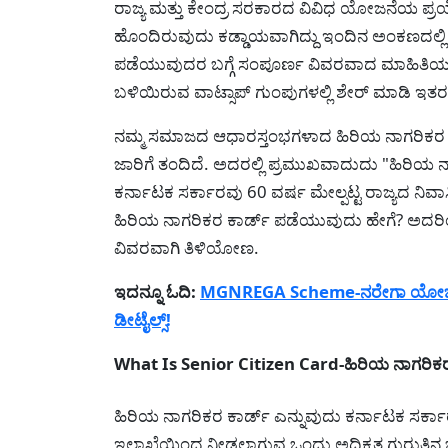
ರಾಜ್ಯ ಮತ್ತು ಕೇಂದ್ರ ಸರಕಾರದ ವಿವಿಧ ಯೋಜನೆಯ ಪ್
ಹೊಂದಿರುವುದು ಕಡ್ಡಾಯವಾಗಿದ್ದು ಇಂದಿನ ಅಂಕಣದಲ್ಲಿ 
ಪಡೆಯುವುದರ ಬಗ್ಗೆ ಸಂಪೂರ್ಣ ವಿವರವಾದ ಮಾಹಿತಿಯನ್ನು 
ಬಳಿಯಿರುವ ವಾಟ್ಸಾಪ್ ಗುಂಪುಗಳಲ್ಲಿ ಶೇರ್ ಮಾಡಿ ಇತರ
ನಮ್ಮ ಸಮಾಜದ ಆಧಾರಸ್ತಂಭಗಳಾದ ಹಿರಿಯ ನಾಗರಿಕರ ಗ
ಜಾರಿಗೆ ತಂದಿದೆ. ಅದರಲ್ಲಿ ಪ್ರಮುಖವಾದುದು "ಹಿರಿಯ ನ
ಕರ್ನಾಟಕ ಸರ್ಕಾರವು 60 ವರ್ಷ ಮೇಲ್ಪಟ್ಟ ರಾಜ್ಯದ ನಿವಾಸ
ಹಿರಿಯ ನಾಗರಿಕರ ಕಾರ್ಡ್ ಪಡೆಯುವುದು ಹೇಗೆ? ಅದರಿ
ವಿವರವಾಗಿ ತಿಳಿಯೋಣ.
ಇದನ್ನೂ ಓದಿ:
MGNREGA Scheme-ನರೇಗಾ ಯೋಜನೆಯಲ್ಲ
ಡೀಟೈಲ್ಸ್!
What Is Senior Citizen Card-ಹಿರಿಯ ನಾಗರಿಕ
ಹಿರಿಯ ನಾಗರಿಕರ ಕಾರ್ಡ್ ಎನ್ನುವುದು ಕರ್ನಾಟಕ ಸರ
ಇಲಾಖೆಯಿಂದ ನೀಡಲಾಗುವ ಒಂದು ಅಧಿಕೃತ ಗುರುತಿನ ಚೀ