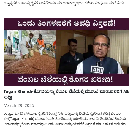
ಉತ್ಪನ್ನಗಳ ಹಣವನ್ನು ರೈತರ ಖಾತೆಗೆ ಜಮಾ ಮಾಡಲಾಗಿದ್ದು ಇದರ ಕುರಿತು ಸಂಪೂರ್ಣ ಮಾಹಿತಿಯನ್ನು
ಈ ಅಂಕಣದಲ್ಲಿ ಹಂಚಿಕೊಳ್ಳಲಾಗಿದೆ. ಬೆಂಬಲ ಬೆಲೆ ಯೋಜನೆಯಡಿ(Bembala Bele Yojana)
ಅರ್ಹ ರೈತರ ನೋಂದಣಿಯನ್ನು ಮಾಡಿಕೊಂಡು...
Togari Kharidi-ತೊಗರಿಯನ್ನು ಬೆಂಬಲ ಬೆಲೆಯಲ್ಲಿ ಮಾರಾಟ ಮಾಡುವವರಿಗೆ ಸಿಹಿ
ಸುದ್ದಿ!
March 29, 2025
ರಾಜ್ಯದ ತೊಗರಿ ಬೆಳೆಯುವ ರೈತರಿಗೆ ಕೇಂದ್ರ ಸಿಹಿ ಸುದ್ದಿಯನ್ನು ನೀಡಿದೆ, ರೈತರಿಂದ ಕನಿಷ್ಥ ಬೆಂಬಲ
ಬೆಲೆ(Togari Kharidi) ಯೋಜನೆಯಡಿ ತೊಗರಿಯನ್ನು ಖರೀದಿ ಮಾಡಲು ನಿಗದಿಪಡಿಸಿದ ಕೊನೆಯ
ದಿನಾಂಕವನ್ನು ಕೇಂದ್ರ ಸರ್ಕಾರವು ಒಂದು ತಿಂಗಳ ಅವಧಿಯವರೆಗೆ ವಿಸ್ತರಣೆ ಮಾಡಿ ಹೊಸ ಆದೇಶವನ್ನು
ಹೊರಡಿಸಲಾಗಿದೆ. ಈಗಾಗಲೇ ರೈತರಿಂದ ನೇರವಾಗಿ ಬೆಂಬಲ ಬೆಲೆಯಲ್ಲಿ(Togari Msp Price)