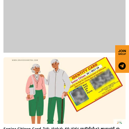
Senior Citizen Card-ನಿಮ್ಮ ವಯಸ್ಸು 60 ವರ್ಷ ದಾಟಿದೆಯೇ? ಹಾಗಾದರೆ ಈ