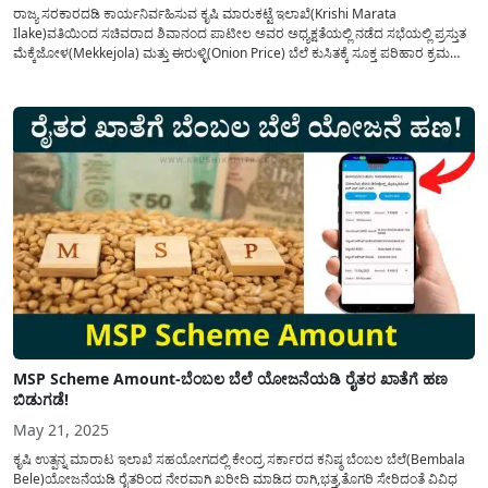
ರಾಜ್ಯ ಸರಕಾರದಡಿ ಕಾರ್ಯನಿರ್ವಹಿಸುವ ಕೃಷಿ ಮಾರುಕಟ್ಟೆ ಇಲಾಖೆ(Krishi Marata
Ilake)ವತಿಯಿಂದ ಸಚಿವರಾದ ಶಿವಾನಂದ ಪಾಟೀಲ ಅವರ ಅಧ್ಯಕ್ಷತೆಯಲ್ಲಿ ನಡೆದ ಸಭೆಯಲ್ಲಿ ಪ್ರಸ್ತುತ
ಮೆಕ್ಕೆಜೋಳ(Mekkejola) ಮತ್ತು ಈರುಳ್ಳಿ(Onion Price) ಬೆಲೆ ಕುಸಿತಕ್ಕೆ ಸೂಕ್ತ ಪರಿಹಾರ ಕ್ರಮ
ತೆಗೆದುಕೊಳ್ಳುದರ ಬಗ್ಗೆ ತೆಗೆದುಕೊಂಡ ನಿರ್ಣಯಗಳ ಕುರಿತು ಅಗತ್ಯ ಮಾಹಿತಿಯನ್ನು ಇಲ್ಲಿ ಪ್ರಕಟಿಸಲಾಗಿದೆ.
ಕಳೆದ ವರ್ಷಕ್ಕೆ ಹೋಲಿಕೆ ಮಾಡಿದರೆ ಈ ವರ್ಷ...
MSP Scheme Amount-ಬೆಂಬಲ ಬೆಲೆ ಯೋಜನೆಯಡಿ ರೈತರ ಖಾತೆಗೆ ಹಣ
ಬಿಡುಗಡೆ!
May 21, 2025
ಕೃಷಿ ಉತ್ಪನ್ನ ಮಾರಾಟ ಇಲಾಖೆ ಸಹಯೋಗದಲ್ಲಿ ಕೇಂದ್ರ ಸರ್ಕಾರದ ಕನಿಷ್ಠ ಬೆಂಬಲ ಬೆಲೆ(Bembala
Bele)ಯೋಜನೆಯಡಿ ರೈತರಿಂದ ನೇರವಾಗಿ ಖರೀದಿ ಮಾಡಿದ ರಾಗಿ,ಭತ್ತ,ತೊಗರಿ ಸೇರಿದಂತೆ ವಿವಿಧ