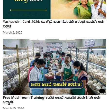
Yashaswini Card-2026: ಯಶಸ್ವಿನಿ ಕಾರ್ಡ ನೊಂದಣಿ ಆರಂಭ! ಕೂಡಲೇ ಅರ್ಜಿ
ಸಲ್ಲಿಸಿ!
March 5, 2026
Free Mushroom Training-ಉಚಿತ ಅಣಬೆ ಸಾಕಾಣಿಕೆ ತರಬೇತಿಗಾಗಿ ಅರ್ಜಿ
ಆಹ್ವಾನ!
March 15, 2026