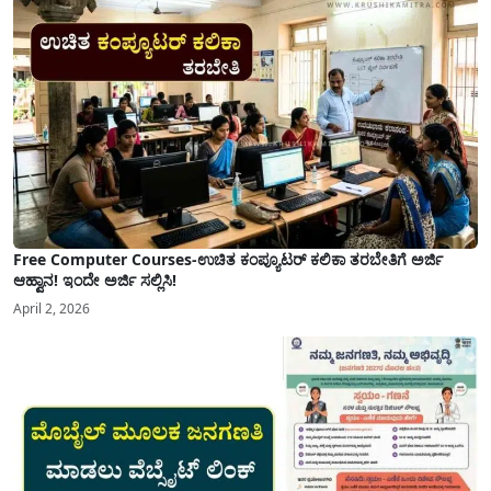
ಮತ್ತು ಕಲ್ಯಾಣ ಕರ್ನಾಟಕದ ಒಟ್ಟು 9 ಜಿಲ್ಲೆಗಳಲ್ಲಿ ಏಪ್ರಿಲ್...
Free Computer Courses-ಉಚಿತ ಕಂಪ್ಯೂಟರ್ ಕಲಿಕಾ ತರಬೇತಿಗೆ ಅರ್ಜಿ
ಆಹ್ವಾನ! ಇಂದೇ ಅರ್ಜಿ ಸಲ್ಲಿಸಿ!
April 2, 2026