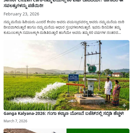
ಸವಲತ್ತುಗಳನ್ನು ಪಡೆಯಿರಿ!
February 23, 2026
ನಮ್ಮ ಮನೆಯ ಹಿರಿಯರು ಎಂದರೆ ಕೇವಲ ಅವರು ವಯಸ್ಸಾದವರಲ್ಲ ಅವರು ನಮ್ಮ ಮನೆಯ ದಾರಿ
ದೀಪವಾಗಿರುತ್ತಾರೆ ಹಾಗೂ ನಮ್ಮ ಮನೆಯ ಆಧಾರ ಸ್ತಂಭಗಳಾಗಿರುತ್ತಾರೆ. ಇವರು ದಿನವಿಡೀ ತಮ್ಮ
ಕುಟುಂಬಕ್ಕಾಗಿ ಸಮಾಜಕ್ಕಾಗಿ ದುಡಿತಿರುತ್ತಾರೆ ಹಾಗೆಯೇ ಅವರು ತಮ್ಮ 60 ವರ್ಷಗಳ ನಂತರದ
ಜೀವನವನ್ನು ನೆಮ್ಮದಿಯಿಂದ ಕಳೆಯಬೇಕೆಂಬುದು ಪ್ರತಿಯೊಬ್ಬರ ಕನಸಾಗಿರುತ್ತದೆ ಆದ್ದರಿಂದ ಸರ್ಕಾರವು
ಹಿರಿಯ ನಾಗರಿಕರ ಗುರುತಿನ ಚೀಟಿ...
Ganga Kalyana-2026: ಗಂಗಾ ಕಲ್ಯಾಣ ಯೋಜನೆ ಬಜೆಟ್‌ನಲ್ಲಿ ಸಬ್ಸಿಡಿ ಹೆಚ್ಚಳ!
March 7, 2026