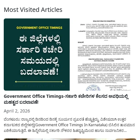
ತೊಗರಿಯನ್ನು ಖರೀದಿ ಮಾಡಲು...
Most Visited Articles
Government Office Timings-ಸರ್ಕಾರಿ ಕಚೇರಿಗಳ ಕೆಲಸದ ಅವಧಿಯಲ್ಲಿ
ಮಹತ್ವದ ಬದಲಾವಣೆ!
April 2, 2026
ಬೆಂಗಳೂರು: ರಾಜ್ಯದಲ್ಲಿ ದಿನದಿಂದ ದಿನಕ್ಕೆ ಸೂರ್ಯನ ಪ್ರಖರತೆ ಹೆಚ್ಚುತ್ತಿದ್ದು, ವಿಶೇಷವಾಗಿ ಉತ್ತರ
ಕರ್ನಾಟಕದ ಜಿಲ್ಲೆಗಳಲ್ಲಿ(Government Office Timings In Karnataka) ಬಿಸಿಲಿನ ತಾಪಮಾನ
ಏರಿಕೆಯಾಗುತ್ತಿದೆ. ಈ ಹಿನ್ನೆಲೆಯಲ್ಲಿ ಸರ್ಕಾರಿ ನೌಕರರ ಹಿತದೃಷ್ಟಿಯಿಂದ ಹಾಗೂ ಸಾರ್ವಜನಿಕರ
ಅನುಕೂಲಕ್ಕಾಗಿ ಕರ್ನಾಟಕ ಸರ್ಕಾರವು ಮಹತ್ವದ ನಿರ್ಧಾರವೊಂದನ್ನು ಕೈಗೊಂಡಿದೆ. ಕಿತ್ತೂರು ಕರ್ನಾಟಕ