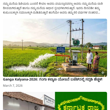
ನಮ್ಮ ಮನೆಯ ಹಿರಿಯರು ಎಂದರೆ ಕೇವಲ ಅವರು ವಯಸ್ಸಾದವರಲ್ಲ ಅವರು ನಮ್ಮ ಮನೆಯ ದಾರಿ
ದೀಪವಾಗಿರುತ್ತಾರೆ ಹಾಗೂ ನಮ್ಮ ಮನೆಯ ಆಧಾರ ಸ್ತಂಭಗಳಾಗಿರುತ್ತಾರೆ. ಇವರು ದಿನವಿಡೀ ತಮ್ಮ
ಕುಟುಂಬಕ್ಕಾಗಿ ಸಮಾಜಕ್ಕಾಗಿ ದುಡಿತಿರುತ್ತಾರೆ ಹಾಗೆಯೇ ಅವರು ತಮ್ಮ 60 ವರ್ಷಗಳ ನಂತರದ
ಜೀವನವನ್ನು ನೆಮ್ಮದಿಯಿಂದ ಕಳೆಯಬೇಕೆಂಬುದು ಪ್ರತಿಯೊಬ್ಬರ ಕನಸಾಗಿರುತ್ತದೆ ಆದ್ದರಿಂದ ಸರ್ಕಾರವು
ಹಿರಿಯ ನಾಗರಿಕರ ಗುರುತಿನ ಚೀಟಿ...
Ganga Kalyana-2026: ಗಂಗಾ ಕಲ್ಯಾಣ ಯೋಜನೆ ಬಜೆಟ್‌ನಲ್ಲಿ ಸಬ್ಸಿಡಿ ಹೆಚ್ಚಳ!
March 7, 2026