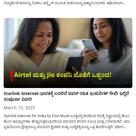
ವಿದ್ಯಾರ್ಥಿವೇತನವನ್ನು ನೀಡಲು ಆನ್ಲೈನ್ ಮೂಲಕ ಅರ್ಜಿಯನ್ನು ಆಹ್ವಾನಿಸಲಾಗಿದೆ. ಆರ್ಥಿಕವಾಗಿ
ಹಿಂದುಳಿದ ವರ್ಗಕ್ಕೆ ಸೇರಿದ ವಿದ್ಯಾರ್ಥಿಗಳು ಉನ್ನತ ಗುಣಮಟ್ಟದ ಶಿಕ್ಷಣವನ್ನು(Bharti Airtel
Scholarship) ಪಡೆಯುವುದರಿಂದ ಹಿಂದೆ ಸರಿಯುವುದನ್ನು ತಪ್ಪಿಸಲು ಭಾರ್ತಿ ಏರ್‌ಟೆಲ್
ವಿದ್ಯಾರ್ಥಿವೇತನ ಕಾರ್ಯಕ್ರಮದಡಿ ಇತ್ತೀಚಿನ NIRF...
Starlink Internet-ಭಾರತಕ್ಕೆ ಬರಲಿದೆ ಟವರ್ ರಹಿತ ಇಂಟರ್ನೆಟ್ ಸೇವೆ! ಇಲ್ಲಿದೆ
ಸಂಪೂರ್ಣ ವಿವರ!
March 15, 2025
Starlink Internet for India by Elon Musk-ಜಗತ್ತಿನಲ್ಲಿ ದಿನದಿಂದ ದಿನಕ್ಕೆ ವಿಜ್ಞಾನದಲ್ಲಿ ಹೊಸ
ಹೊಸ ಆವಿಷ್ಕಾರಗಳು ಹೆಚ್ಚಾಗುತ್ತಿರುವುದರಿಂದ ಮಾನವನ ಜೀವನ ಸುಲಭ ಮತ್ತು ಸರಳವಾಗಿದೆ. ಇದು
ಪ್ರತಿಯೊಂದು ಕ್ಷೇತ್ರದಲ್ಲೂ ಮಾನವನ ಕೈಚಳಕ ಮತ್ತು ಬುದ್ಧಿಶಕ್ತಿಯನ್ನು ಎತ್ತಿ ತೋರಿಸುತ್ತಿದೆ. ಇದೀಗ
ಜಗತ್ತಿನ ನಂಬರ್ 1 ಶ್ರೀಮಂತ ವ್ಯಕ್ತಿಗಳಲ್ಲಿ ಒಂದಾಗಿರುವ ಎಲಾನ್ ಮಸ್ಕ್ ಅವರು ಭಾರತ ದೇಶಕ್ಕೆ,...