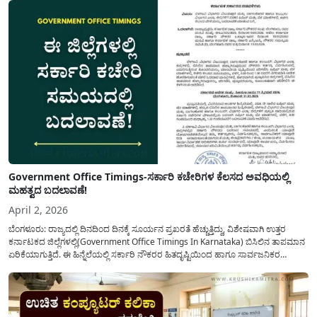
Government Office Timings-ಸರ್ಕಾರಿ ಕಚೇರಿಗಳ ಕೆಲಸದ ಅವಧಿಯಲ್ಲಿ
ಮಹತ್ವದ ಬದಲಾವಣೆ!
April 2, 2026
ಬೆಂಗಳೂರು: ರಾಜ್ಯದಲ್ಲಿ ದಿನದಿಂದ ದಿನಕ್ಕೆ ಸೂರ್ಯನ ಪ್ರಖರತೆ ಹೆಚ್ಚುತ್ತಿದ್ದು, ವಿಶೇಷವಾಗಿ ಉತ್ತರ
ಕರ್ನಾಟಕದ ಜಿಲ್ಲೆಗಳಲ್ಲಿ(Government Office Timings In Karnataka) ಬಿಸಿಲಿನ ತಾಪಮಾನ
ಏರಿಕೆಯಾಗುತ್ತಿದೆ. ಈ ಹಿನ್ನೆಲೆಯಲ್ಲಿ ಸರ್ಕಾರಿ ನೌಕರರ ಹಿತದೃಷ್ಟಿಯಿಂದ ಹಾಗೂ ಸಾರ್ವಜನಿಕರ
ಅನುಕೂಲಕ್ಕಾಗಿ ಕರ್ನಾಟಕ ಸರ್ಕಾರವು ಮಹತ್ವದ ನಿರ್ಧಾರವೊಂದನ್ನು ಕೈಗೊಂಡಿದೆ. ಕಿತ್ತೂರು ಕರ್ನಾಟಕ
ಮತ್ತು ಕಲ್ಯಾಣ ಕರ್ನಾಟಕದ ಒಟ್ಟು 9 ಜಿಲ್ಲೆಗಳಲ್ಲಿ ಏಪ್ರಿಲ್...