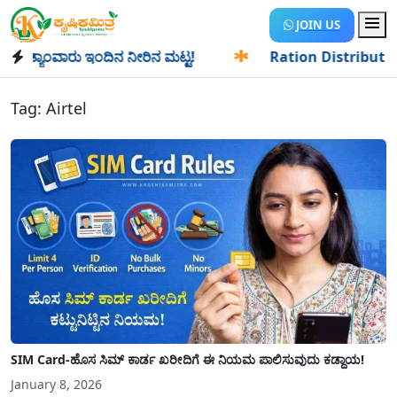
JOIN US
ಯಾಂವಾರು ಇಂದಿನ ನೀರಿನ ಮಟ್ಟ!
✱
Ration Distribution-ಪಡಿತರದಾ
Tag:
Airtel
SIM Card-ಹೊಸ ಸಿಮ್ ಕಾರ್ಡ ಖರೀದಿಗೆ ಈ ನಿಯಮ ಪಾಲಿಸುವುದು ಕಡ್ದಾಯ!
January 8, 2026