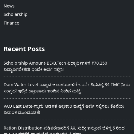
News
Scholarship
Finance
Recent Posts
Scholorship Amount-BE/B.Tech ವಿದ್ಯಾರ್ಥಿಗಳಿಗೆ ₹70,250
ವಿದ್ಯಾರ್ಥಿವೇತನ! ಇಂದೇ ಅರ್ಜಿ ಸಲ್ಲಿಸಿ!
Dam Water Level-ರಾಜ್ಯದ ಜಲಾಶಯಗಳಿಗೆ ಒಂದೇ ದಿನದಲ್ಲಿ 34 TMC ನೀರು
ಸಂಗ್ರಹ! ಇಲ್ಲಿದೆ ಡ್ಯಾಂವಾರು ಇಂದಿನ ನೀರಿನ ಮಟ್ಟ!
VAO Last Date-ಗ್ರಾಮ ಆಡಳಿತ ಅಧಿಕಾರಿ ಹುದ್ದೆಗೆ ಅರ್ಜಿ ಸಲ್ಲಿಸಲು ಕೊನೆಯ
ದಿನಾಂಕ ಮುಂದೂಡಿಕೆ!
Ration Distribution-ಪಡಿತರದಾರರಿಗೆ ಸಿಹಿ ಸುದ್ದಿ: ಇನ್ಮುಂದೆ ಬೆಳಿಗ್ಗೆ 6 ರಿಂದ