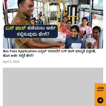
Bus Pass Application-ಏಪ್ರಿಲ್ 10ರವರೆಗೆ ಬಸ್ ಪಾಸ್ ಮಾನ್ಯತೆ ವಿಸ್ತರಣೆ,
ಹೊಸ ಅರ್ಜಿ ಸಲ್ಲಿಕೆ ಹೇಗೆ?
April 3, 2026