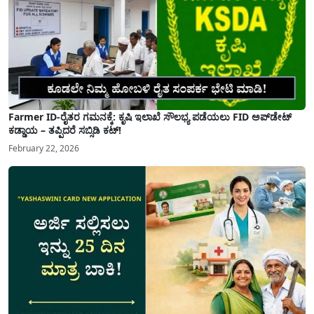
Farmer ID-ರೈತರ ಗಮನಕ್ಕೆ: ಕೃಷಿ ಇಲಾಖೆ ಸೌಲಭ್ಯ ಪಡೆಯಲು FID ಅಪ್‌ಡೇಟ್
ಕಡ್ಡಾಯ – ತಪ್ಪಿದರೆ ಸಬ್ಸಿಡಿ ಕಟ್!
February 22, 2026