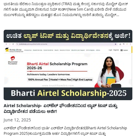
ಭಾರತೀಯ ಟೆಲಿಕಾಂ ನಿಯಂತ್ರಣ ಪ್ರಾಧಿಕಾರ (TRAI) ಮತ್ತು ಕೇಂದ್ರ ಸರ್ಕಾರವು ಮೊಬೈಲ್ ಪೋನ್
ಗಳಿಗೆ ಅತೀ ಮುಖ್ಯವಾಗಿ ಬೇಕಾಗುವ ಸಿಮ್ ಕಾರ್ಡ್(New Sim Card) ಖರೀದಿ ವೇಳೆ ನಡೆಯುವ
ದುರ್ಬಳಕೆಯನ್ನು ತಡೆಗಟ್ಟಲು ಮಹತ್ವದ ಹೊಸ ನಿಯಮಗಳನ್ನು ಜಾರಿಗೆ ತಂದಿದ್ದು. ಮೊಬೈಲ್‌
ಉಪಯೋಗವು ಎಲ್ಲ ಕುಟುಂಬಗಳಲ್ಲೂ ಸಾಮಾನ್ಯವಾದ ಈ ಕಾಲದಲ್ಲಿ, ಸಿಮ್ ಕಾರ್ಡ್ ಪಡೆಯುವ
ಪ್ರಕ್ರಿಯೆಯನ್ನು ಇನ್ನಷ್ಟು...
Airtel Scholarship- ಏರ್‌ಟೆಲ್ ಫೌಂಡೇಶನನಿಂದ ಲ್ಯಾಪ್ ಟಾಪ್ ಮತ್ತು
ವಿದ್ಯಾರ್ಥಿವೇತನ ಪಡೆಯಲು ಅರ್ಜಿ!
June 12, 2025
ಏರ್‌ಟೆಲ್ ಫೌಂಡೇಶನ್‌ನಿಂದ ಭಾರ್ತಿ ಏರ್‌ಟೆಲ್ ವಿದ್ಯಾರ್ಥಿವೇತನ(Bharti Airtel Scholarship
Program 2025)ಕಾರ್ಯಕ್ರಮದಡಿ ಅರ್ಹ ವಿದ್ಯಾರ್ಥಿಗಳಿಗೆ ಲ್ಯಾಪ್ ಟಾಪ್ ಮತ್ತು