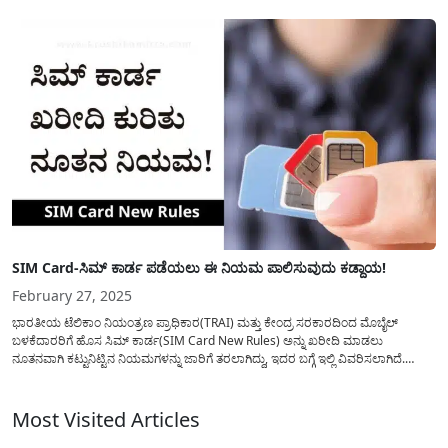
SIM Card-ಸಿಮ್ ಕಾರ್ಡ ಪಡೆಯಲು ಈ ನಿಯಮ ಪಾಲಿಸುವುದು ಕಡ್ದಾಯ!
February 27, 2025
ಭಾರತೀಯ ಟೆಲಿಕಾಂ ನಿಯಂತ್ರಣ ಪ್ರಾಧಿಕಾರ(TRAI) ಮತ್ತು ಕೇಂದ್ರ ಸರಕಾರದಿಂದ ಮೊಬೈಲ್
ಬಳಕೆದಾರರಿಗೆ ಹೊಸ ಸಿಮ್ ಕಾರ್ಡ(SIM Card New Rules) ಅನ್ನು ಖರೀದಿ ಮಾಡಲು
ನೂತನವಾಗಿ ಕಟ್ಟುನಿಟ್ಟಿನ ನಿಯಮಗಳನ್ನು ಜಾರಿಗೆ ತರಲಾಗಿದ್ದು, ಇದರ ಬಗ್ಗೆ ಇಲ್ಲಿ ವಿವರಿಸಲಾಗಿದೆ.
ಪ್ರಸ್ತುತ ನಮ್ಮ ದೇಶದಲ್ಲಿ ಬಹುತೇಕ ಎಲ್ಲಾ ಮನೆಗಳಲ್ಲಿಯು ಸಹ ಮೊಬೈಲ್(Mobile) ಪೋನ್ ಸರ್ವೆ
ಸಾಮಾನ್ಯ ಮೊಬೈಲ್ ಪೋನ್...
Most Visited Articles