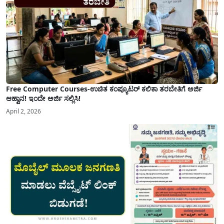
Free Computer Courses-ಉಚಿತ ಕಂಪ್ಯೂಟರ್ ಕಲಿಕಾ ತರಬೇತಿಗೆ ಅರ್ಜಿ
ಆಹ್ವಾನ! ಇಂದೇ ಅರ್ಜಿ ಸಲ್ಲಿಸಿ!
April 2, 2026