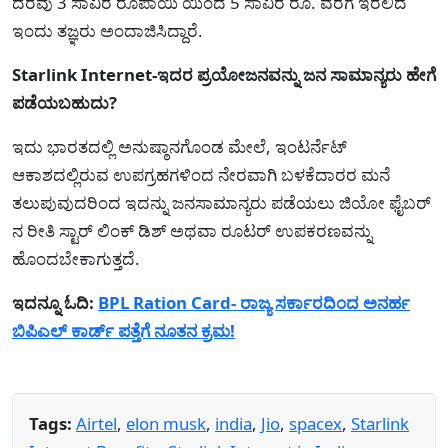
ದರವು 3 ಸಾವಿರ ರೂಪಾಯಿ ಯಿಂದ 5 ಸಾವಿರ ರೂ. ವರೆಗೆ ಇರಲಿದೆ
ಇಂದು ತಜ್ಞರು ಅಂದಾಜಿಸಿದ್ದಾರೆ.
Starlink Internet-ಇದರ ಪ್ರಯೋಜನವನ್ನು ಜನ ಸಾಮಾನ್ಯರು ಹೇಗೆ
ಪಡೆಯಬಹುದು?
ಇದು ಭಾರತದಲ್ಲಿ ಅನುಷ್ಠಾನಗೊಂಡ ಮೇಲೆ, ಇಂಟರ್ನೆಟ್
ಆಕಾಶದಲ್ಲಿರುವ ಉಪಗ್ರಹಗಳಿಂದ ನೇರವಾಗಿ ಬಳಕೆದಾರರ ಮನೆ
ತಲುಪುವುದರಿಂದ ಇದನ್ನು ಜನಸಾಮಾನ್ಯರು ಪಡೆಯಲು ಜಿಯೋ ಫೈಬರ್
ನ ರೀತಿ ಸ್ಟಾರ್ ಲಿಂಕ್ ಡಿಶ್ ಅಥವಾ ರೂಟರ್ ಉಪಕರಣವನ್ನು
ಹೊಂದಬೇಕಾಗುತ್ತದೆ.
ಇದನ್ನೂ ಓದಿ:
BPL Ration Card- ರಾಜ್ಯ ಸರ್ಕಾರದಿಂದ ಅನರ್ಹ
ಬಿಪಿಎಲ್ ಕಾರ್ಡ್ ಪತ್ತೆಗೆ ನೂತನ ಕ್ರಮ!
Tags:
Airtel
,
elon musk
,
india
,
Jio
,
spacex
,
Starlink