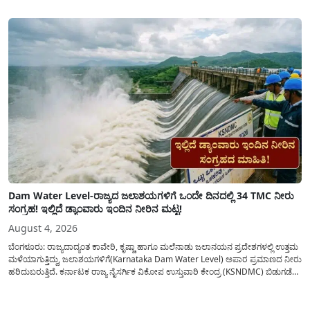
ಕೋರಿದೆ. ಆರ್ಥಿಕವಾಗಿ ಹಿಂದುಳಿದ ಹಾಗೂ ಬಡ ಕುಟುಂಬ ವರ್ಗದ ವಿದ್ಯಾರ್ಥಿಗಳು ಅವರ ಮುಂದಿನ
ಶಿಕ್ಷಣವನ್ನು ಮುಂದುವರಿಸಲು ಯಾವುದೇ ಅಡಚಣೆಯಾಗದಂತೆ ನೋಡಿಕೊಳ್ಳಲು ಈ ಯೋಜನೆಯನ್ನು
ಜಾರಿಗೆ...
Dam Water Level-ರಾಜ್ಯದ ಜಲಾಶಯಗಳಿಗೆ ಒಂದೇ ದಿನದಲ್ಲಿ 34 TMC ನೀರು
ಸಂಗ್ರಹ! ಇಲ್ಲಿದೆ ಡ್ಯಾಂವಾರು ಇಂದಿನ ನೀರಿನ ಮಟ್ಟ!
August 4, 2026
ಬೆಂಗಳೂರು: ರಾಜ್ಯದಾದ್ಯಂತ ಕಾವೇರಿ, ಕೃಷ್ಣಾ ಹಾಗೂ ಮಲೆನಾಡು ಜಲಾನಯನ ಪ್ರದೇಶಗಳಲ್ಲಿ ಉತ್ತಮ
ಮಳೆಯಾಗುತ್ತಿದ್ದು, ಜಲಾಶಯಗಳಿಗೆ(Karnataka Dam Water Level) ಅಪಾರ ಪ್ರಮಾಣದ ನೀರು
ಹರಿದುಬರುತ್ತಿದೆ. ಕರ್ನಾಟಕ ರಾಜ್ಯ ನೈಸರ್ಗಿಕ ವಿಕೋಪ ಉಸ್ತುವಾರಿ ಕೇಂದ್ರ (KSNDMC) ಬಿಡುಗಡೆ
ಮಾಡಿರುವ ಆಗಸ್ಟ್ 04, 2026ರ ವರದಿಯಂತೆ, ರಾಜ್ಯದ ಪ್ರಮುಖ 14 ಜಲಾಶಯಗಳಿಗೆ ಒಂದೇ
ದಿನದಲ್ಲಿ ಬರೋಬ್ಬರಿ 34.8 TMC...