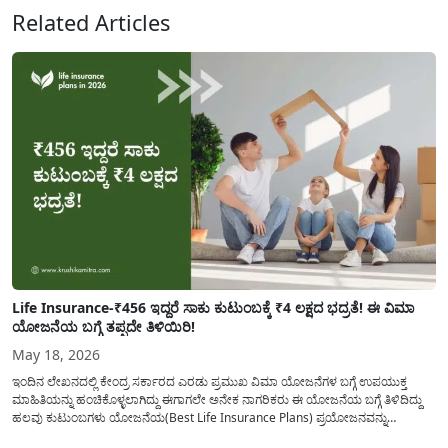
Related Articles
Life Insurance-₹456 ಇದ್ದರೆ ಸಾಕು ಕುಟುಂಬಕ್ಕೆ ₹4 ಲಕ್ಷದ ಭದ್ರತೆ! ಈ ವಿಮಾ
ಯೋಜನೆಯ ಬಗ್ಗೆ ತಪ್ಪದೇ ತಿಳಿಯಿರಿ!
May 18, 2026
ಇಂದಿನ ಲೇಖನದಲ್ಲಿ ಕೇಂದ್ರ ಸರ್ಕಾರದ ಎರಡು ಪ್ರಮುಖ ವಿಮಾ ಯೋಜನೆಗಳ ಬಗ್ಗೆ ಉಪಯುಕ್ತ
ಮಾಹಿತಿಯನ್ನು ಹಂಚಿಕೊಳ್ಳಲಾಗಿದ್ದು ಈಗಾಗಲೇ ಅನೇಕ ನಾಗರಿಕರು ಈ ಯೋಜನೆಯ ಬಗ್ಗೆ ತಿಳಿದಿದ್ದು
ಹಲವು ಕುಟುಂಬಗಳು ಯೋಜನೆಯ(Best Life Insurance Plans) ಪ್ರಯೋಜನವನ್ನು
ಪಡೆದುಕೊಂಡಿರುತ್ತಾರೆ ಅದರೆ ಇನ್ನು ಅನೇಕ ಕುಟುಂಬಗಳಿಗೆ ಈ ಯೋಜನೆಯ ಬಗ್ಗೆ ಮಾಹಿತಿ ಕೊರತೆ