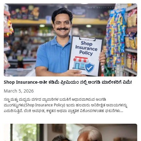
ಇರುವುದರಿಂದ ಇಂದಿನ ಲೇಖನದಲ್ಲಿ ಎರಡು...
Shop Insurance-ಅತೀ ಕಡಿಮೆ ಪ್ರೀಮಿಯಂ ನಲ್ಲಿ ಅಂಗಡಿ ಮಾಲೀಕರಿಗೆ ವಿಮೆ!
March 5, 2026
ಸಣ್ಣ ಮತ್ತು ಮಧ್ಯಮ ವರ್ಗದ ವ್ಯಾಪಾರಿಗಳ ಬದುಕಿಗೆ ಆಧಾರವಾಗಿರುವ ಅಂಗಡಿ
ಮುಂಗಟ್ಟುಗಳು(Shop Insurance Policy) ಇಂದು ಹಲವಾರು ಅನಿರೀಕ್ಷಿತ ಅಪಾಯಗಳನ್ನು
ಎದುರಿಸುತ್ತಿವೆ. ಬೆಂಕಿ ಅವಘಡ, ಕಳ್ಳತನ ಅಥವಾ ಪ್ರಾಕೃತಿಕ ವಿಕೋಪಗಳಂತಹ ಘಟನೆಗಳು
ಸಂಭವಿಸಿದಾಗ ವರ್ಷಗಳ ಕಾಲ ಕಷ್ಟಪಟ್ಟು ಕಟ್ಟಿದ ವ್ಯಾಪಾರವು ಕ್ಷಣಾರ್ಧದಲ್ಲಿ ನೆಲಸಮವಾಗಬಹುದು.
ಇಂತಹ ಸಂಕಷ್ಟದ ಸಮಯದಲ್ಲಿ ವ್ಯಾಪಾರಿಗಳ ಕೈ ಹಿಡಿಯಲು ‘ಅಂಗಡಿ ಮಾಲೀಕರ ವಿಮೆ’...