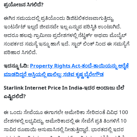
ಪ್ರಯೋಜನ ಸಿಗಲಿದೆ?
ಈಗಿನ ಸಮಯದಲ್ಲಿ ಪ್ರತಿಯೊಂದು ಡಿಜಿಟಲಿಕರಣವಾಗುತ್ತಿದ್ದು,
ಇಂಟರ್ನೆಟ್ ಇಲ್ಲದೆ ಜೀವನವೇ ಇಲ್ಲ ಎನ್ನುವ ಪರಿಸ್ಥಿತಿ ಉಂಟಾಗಿದೆ.
ಆದರೂ ಹಲವು ಗ್ರಾಮೀಣ ಪ್ರದೇಶಗಳಲ್ಲಿ ನೆಟ್ವರ್ಕ್ ಅಥವಾ ಮೊಬೈಲ್
ಸಂಪರ್ಕದ ಸಮಸ್ಯೆ ಇನ್ನೂ ಹಾಗೆ ಇದೆ. ಸ್ಟಾರ್ ಲಿಂಕ್ ನಿಂದ ಈ ಸಮಸ್ಯೆಗೆ
ಪರಿಹಾರ ಸಿಗಲಿದೆ.
ಇದನ್ನೂ ಓದಿ:
Property Rights Act-ತಂದೆ-ತಾಯಿಯನ್ನು ಆರೈಕೆ
ಮಾಡದಿದ್ದರೆ ಆಸ್ತಿಯಲ್ಲಿ ಪಾಲಿಲ್ಲ: ಸಚಿವ ಕೃಷ್ಣ ಬೈರೇಗೌಡ
Starlink Internet Price In India-ಇದರ ಅಂದಾಜು ಬೆಲೆ
ಎಷ್ಟಿರಲಿದೆ?
ಈ ಒಂದು ಸೇವೆಯೂ ಈಗಾಗಲೇ ಅಮೇರಿಕಾ ಸೇರಿದಂತೆ ವಿವಿಧ 100
ದೇಶಗಳಲ್ಲಿ ಲಭ್ಯವಿದ್ದು, ಅಮೇರಿಕಾದಲ್ಲಿ ಈ ಸೇವೆಗೆ ಪ್ರತಿ ತಿಂಗಳಿಗೆ 10
ಸಾವಿರ ರೂಪಾಯಿ ಆಸುಪಾಸಿನಲ್ಲಿ ನೀಡುತ್ತಿದ್ದಾರೆ. ಭಾರತದಲ್ಲಿ ಇದರ