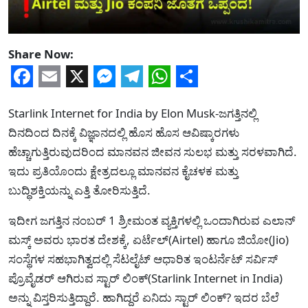
Share Now:
Facebook
Email
X
Messenger
Telegram
WhatsApp
Share
Starlink Internet for India by Elon Musk-ಜಗತ್ತಿನಲ್ಲಿ
ದಿನದಿಂದ ದಿನಕ್ಕೆ ವಿಜ್ಞಾನದಲ್ಲಿ ಹೊಸ ಹೊಸ ಆವಿಷ್ಕಾರಗಳು
ಹೆಚ್ಚಾಗುತ್ತಿರುವುದರಿಂದ ಮಾನವನ ಜೀವನ ಸುಲಭ ಮತ್ತು ಸರಳವಾಗಿದೆ.
ಇದು ಪ್ರತಿಯೊಂದು ಕ್ಷೇತ್ರದಲ್ಲೂ ಮಾನವನ ಕೈಚಳಕ ಮತ್ತು
ಬುದ್ಧಿಶಕ್ತಿಯನ್ನು ಎತ್ತಿ ತೋರಿಸುತ್ತಿದೆ.
ಇದೀಗ ಜಗತ್ತಿನ ನಂಬರ್ 1 ಶ್ರೀಮಂತ ವ್ಯಕ್ತಿಗಳಲ್ಲಿ ಒಂದಾಗಿರುವ ಎಲಾನ್
ಮಸ್ಕ್ ಅವರು ಭಾರತ ದೇಶಕ್ಕೆ, ಏರ್ಟೆಲ್(Airtel) ಹಾಗೂ ಜಿಯೋ(Jio)
ಸಂಸ್ಥೆಗಳ ಸಹಭಾಗಿತ್ವದಲ್ಲಿ ಸೆಟಲೈಟ್ ಆಧಾರಿತ ಇಂಟರ್ನೆಟ್ ಸರ್ವಿಸ್
ಪ್ರೊವೈಡರ್ ಆಗಿರುವ ಸ್ಟಾರ್ ಲಿಂಕ್(Starlink Internet in India)
ಅನ್ನು ವಿಸ್ತರಿಸುತ್ತಿದ್ದಾರೆ. ಹಾಗಿದ್ದರೆ ಏನಿದು ಸ್ಟಾರ್ ಲಿಂಕ್? ಇದರ ಬೆಲೆ