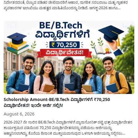
ನಿರ್ದೇಶನದಂತೆ, ರಾಜ್ಯದ ಪಡಿತರ ಚೀಟಿದಾರರಿಗೆ ಆಹಾರ, ನಾಗರಿಕ ಸರಬರಾಜು ಮತ್ತು ಗ್ರಾಹಕರ
ವ್ಯವಹಾರಗಳ ಇಲಾಖೆಯು ಮಹತ್ವದ ಮಾಹಿತಿಯೊಂದನ್ನು ನೀಡಿದೆ. ಆಗಸ್ಟ್-2026 ಹಾಗೂ
ಸೆಪ್ಟೆಂಬರ್-2026 ಈ ಎರಡೂ ತಿಂಗಳ ಆಹಾರ ಧಾನ್ಯಗಳ ವಿತರಣೆಯನ್ನು ಆಗಸ್ಟ್ ಮಾಹೆಯಲ್ಲೇ ಒಟ್ಟಿಗೆ
(ಜಂಟಿಯಾಗಿ) ನೀಡಲು ನಿರ್ಧರಿಸಲಾಗಿದೆ....
Scholorship Amount-BE/B.Tech ವಿದ್ಯಾರ್ಥಿಗಳಿಗೆ ₹70,250
ವಿದ್ಯಾರ್ಥಿವೇತನ! ಇಂದೇ ಅರ್ಜಿ ಸಲ್ಲಿಸಿ!
August 6, 2026
2026-2027 ನೇ ಸಾಲಿನ BE/B.Tech ವಿದ್ಯಾರ್ಥಿಗಳಿಗೆ ಪ್ಯಾನಾಸೋನಿಕ್ ರಟ್ಟಿ ಛತ್ರ್ ವಿದ್ಯಾರ್ಥಿವೇತನ
ಕಾರ್ಯಕ್ರಮದ ವತಿಯಿಂದ 70,250 ವಿದ್ಯಾರ್ಥಿವೇತನವನ್ನು ಪಡೆಯಲು ಅರ್ಜಿಯನ್ನು
ಆಹ್ವಾನಿಸಲಾಗಿದ್ದು, ಕೊನೆಯ ದಿನಾಂಕ ಮುಕ್ತಾಯವಾಗುವುದ ಒಳಗಾಗಿ ಅರ್ಜಿಯನ್ನು ಸಲ್ಲಿಸಲು