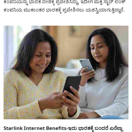
ಕಂಪನಿಯನ್ನು ಭಾರತ ದೇಶಕ್ಕೆ ಪ್ರವೇಶಿಸಿದ್ದು, ಇದೀಗ ಮತ್ತೆ ಸ್ಟಾರ್ ಲಿಂಕ್
ಕಂಪನಿಯ ಮುಕಾಂತರ ಭಾರತಕ್ಕೆ ಪ್ರವೇಶಿಸಲು ಯಶಸ್ವಿಯಾಗುತ್ತಿದ್ದಾರೆ.
Starlink Internet Benefits-ಇದು ಭಾರತಕ್ಕೆ ಬಂದರೆ ಏನೆಲ್ಲಾ