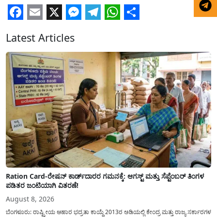
Facebook
Email
X
Messenger
Telegram
WhatsApp
Share
Latest Articles
Ration Card-ರೇಷನ್ ಕಾರ್ಡ್‍ದಾರರ ಗಮನಕ್ಕೆ: ಆಗಸ್ಟ್ ಮತ್ತು ಸೆಪ್ಟೆಂಬರ್ ತಿಂಗಳ
ಪಡಿತರ ಜಂಟಿಯಾಗಿ ವಿತರಣೆ!
August 8, 2026
ಬೆಂಗಳೂರು: ರಾಷ್ಟ್ರೀಯ ಆಹಾರ ಭದ್ರತಾ ಕಾಯ್ದೆ 2013ರ ಅಡಿಯಲ್ಲಿ ಕೇಂದ್ರ ಮತ್ತು ರಾಜ್ಯ ಸರ್ಕಾರಗಳ