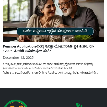
Pension Application-ಸಂದ್ಯ ಸುರಕ್ಷಾ ಯೋಜನೆಯಡಿ ಪ್ರತಿ ತಿಂಗಳು ರೂ
1200/- ಪಿಂಚಣಿ ಪಡೆಯುವುದು ಹೇಗೆ?
December 18, 2025
ಕೇಂದ್ರ ಮತ್ತು ರಾಜ್ಯ ಸರಕಾರದಿಂದ ಹಿರಿಯ ನಾಗರಿಕರಿಗೆ ತಮ್ಮ ದೈನಂದಿನ ಖರ್ಚು-ವೆಚ್ಚವನ್ನು
ನಿಭಾಯಿಸಲು ಕಂದಾಯ ಇಲಾಖೆಯಡಿ ಕಾರ್ಯನಿರ್ವಹಿಸುವ ಪಿಂಚಣಿ
ನಿರ್ದೇಶನಾಲಯದಿಂದ(Pension Online Application) ಸಂಧ್ಯಾ ಸುರಕ್ಷಾ ಯೋಜನೆಯಡಿ
ಪಿಂಚಣಿಯನ್ನು ಪಡೆಯಲು ಅವಕಾಶವಿದ್ದು ಇದಕ್ಕಾಗಿ ಅರ್ಜಿ ಸಲ್ಲಿಸುವುದು ಹೇಗೆ ಎನ್ನುವ ಬಗ್ಗೆ
ಸಂಪೂರ್ಣ ಮಾಹಿತಿಯನ್ನು ಇಲ್ಲಿ ಪ್ರಕಟಿಸಲಾಗಿದೆ. ಅನೇಕ ಸಾರ್ವಜನಿಕರಿಗೆ ರಾಜ್ಯ ಮತ್ತು ಕೇಂದ್ರ
ಸರಕಾರದ ವಿವಿಧ...