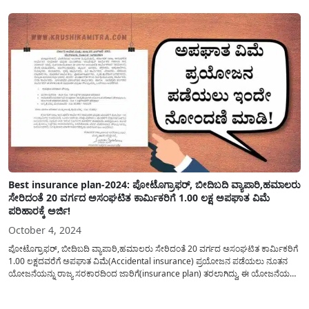
ಮೂಲಕ ಅರ್ಜಿ ಸಲ್ಲಿಸಬಹುದು. ಇದನ್ನೂ...
Best insurance plan-2024: ಪೋಟೊಗ್ರಾಫರ್, ಬೀದಿಬದಿ ವ್ಯಾಪಾರಿ,ಹಮಾಲರು
ಸೇರಿದಂತೆ 20 ವರ್ಗದ ಅಸಂಘಟಿತ ಕಾರ್ಮಿಕರಿಗೆ 1.00 ಲಕ್ಷ ಅಪಘಾತ ವಿಮೆ
ಪರಿಹಾರಕ್ಕೆ ಅರ್ಜಿ!
October 4, 2024
ಪೋಟೊಗ್ರಾಫರ್, ಬೀದಿಬದಿ ವ್ಯಾಪಾರಿ,ಹಮಾಲರು ಸೇರಿದಂತೆ 20 ವರ್ಗದ ಅಸಂಘಟಿತ ಕಾರ್ಮಿಕರಿಗೆ
1.00 ಲಕ್ಷದವರೆಗೆ ಅಪಘಾತ ವಿಮೆ(Accidental insurance) ಪ್ರಯೋಜನ ಪಡೆಯಲು ನೂತನ
ಯೋಜನೆಯನ್ನು ರಾಜ್ಯ ಸರಕಾರದಿಂದ ಜಾರಿಗೆ(insurance plan) ತರಲಾಗಿದ್ದು, ಈ ಯೋಜನೆಯ
ಕುರಿತು ಸಂಪೂರ್ಣ ವಿವರವನ್ನು ಈ ಲೇಖನದಲ್ಲಿ ತಿಳಿಸಲಾಗಿದೆ. ಕರ್ನಾಟಕ ರಾಜ್ಯ ಅಸಂಘಟಿತ
ಕಾರ್ಮಿಕರ ಸಾಮಾಜಿಕ ಭದ್ರತಾ ಮಂಡಳಿಯ ‘ಅಂಬೇಡ್ಕರ್ ಕಾರ್ಮಿಕರ ಸಹಾಯ...