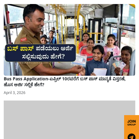
Bus Pass Application-ಏಪ್ರಿಲ್ 10ರವರೆಗೆ ಬಸ್ ಪಾಸ್ ಮಾನ್ಯತೆ ವಿಸ್ತರಣೆ,
ಹೊಸ ಅರ್ಜಿ ಸಲ್ಲಿಕೆ ಹೇಗೆ?
April 3, 2026