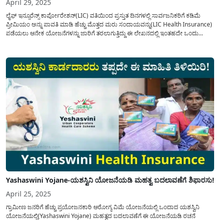
April 29, 2025
ಲೈಫ್ ಇನ್ಸೂರೆನ್ಸ್ ಕಾರ್ಪೋರೇಶನ್(LIC) ವತಿಯಿಂದ ಪ್ರಸ್ತುತ ದಿನಗಳಲ್ಲಿ ಸಾರ್ವಜನಿಕರಿಗೆ ಕಡಿಮೆ
ಪ್ರೀಮಿಯಂ ಅನ್ನು ಪಾವತಿ ಮಾಡಿ ಹೆಚ್ಚು ಮೊತ್ತದ ಮರು ಸಂದಾಯವನ್ನು(LIC Health Insurance)
ಪಡೆಯಲು ಆನೇಕ ಯೋಜನೆಗಳನ್ನು ಜಾರಿಗೆ ತರಲಾಗುತ್ತಿದ್ದು ಈ ಲೇಖನದಲ್ಲಿ ಇಂತಹದೇ ಒಂದು
ಯೋಜನೆಯ ಕುರಿತು ಸಂಪೂರ್ಣ ಮಾಹಿತಿಯನ್ನು ಹಂಚಿಕೊಳ್ಳಲಾಗಿದೆ. ಭಾರತೀಯ ವಿಮಾ
ಕಂಪನಿಯಿಂದ ಗ್ರಾಮೀಣ ಮತ್ತು ನಗರ ಪ್ರದೇಶದ ಸಾರ್ವಜನಿಕರಿಗೆ...
Yashaswini Yojane-ಯಶಸ್ವಿನಿ ಯೋಜನೆಯಡಿ ಮಹತ್ವ ಬದಲಾವಣೆಗೆ ಶಿಫಾರಸು!
April 25, 2025
ಗ್ರಾಮೀಣ ಜನರಿಗೆ ಹೆಚ್ಚು ಪ್ರಯೋಜನಕಾರಿ ಆರೋಗ್ಯ ವಿಮೆ ಯೋಜನೆಯಲ್ಲಿ ಒಂದಾದ ಯಶಸ್ವಿನಿ
ಯೋಜನೆಯಲ್ಲಿ(Yashaswini Yojane) ಮಹತ್ವದ ಬದಲಾವಣೆಗೆ ಈ ಯೋಜನೆಯಡಿ ರಚನೆ