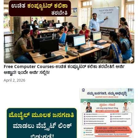
Free Computer Courses-ಉಚಿತ ಕಂಪ್ಯೂಟರ್ ಕಲಿಕಾ ತರಬೇತಿಗೆ ಅರ್ಜಿ
ಆಹ್ವಾನ! ಇಂದೇ ಅರ್ಜಿ ಸಲ್ಲಿಸಿ!
April 2, 2026