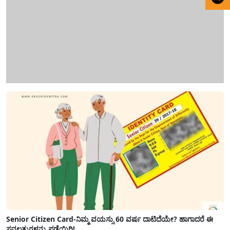
Senior Citizen Card-ನಿಮ್ಮ ವಯಸ್ಸು 60 ವರ್ಷ ದಾಟಿದೆಯೇ? ಹಾಗಾದರೆ ಈ
ಸವಲತ್ತುಗಳನ್ನು ಪಡೆಯಿರಿ!