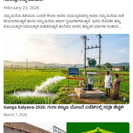
February 23, 2026
ನಮ್ಮ ಮನೆಯ ಹಿರಿಯರು ಎಂದರೆ ಕೇವಲ ಅವರು ವಯಸ್ಸಾದವರಲ್ಲ ಅವರು ನಮ್ಮ ಮನೆಯ ದಾರಿ
ದೀಪವಾಗಿರುತ್ತಾರೆ ಹಾಗೂ ನಮ್ಮ ಮನೆಯ ಆಧಾರ ಸ್ತಂಭಗಳಾಗಿರುತ್ತಾರೆ. ಇವರು ದಿನವಿಡೀ ತಮ್ಮ
ಕುಟುಂಬಕ್ಕಾಗಿ ಸಮಾಜಕ್ಕಾಗಿ ದುಡಿತಿರುತ್ತಾರೆ ಹಾಗೆಯೇ ಅವರು ತಮ್ಮ 60 ವರ್ಷಗಳ ನಂತರದ
ಜೀವನವನ್ನು ನೆಮ್ಮದಿಯಿಂದ ಕಳೆಯಬೇಕೆಂಬುದು ಪ್ರತಿಯೊಬ್ಬರ ಕನಸಾಗಿರುತ್ತದೆ ಆದ್ದರಿಂದ ಸರ್ಕಾರವು
ಹಿರಿಯ ನಾಗರಿಕರ ಗುರುತಿನ ಚೀಟಿ...
Ganga Kalyana-2026: ಗಂಗಾ ಕಲ್ಯಾಣ ಯೋಜನೆ ಬಜೆಟ್‌ನಲ್ಲಿ ಸಬ್ಸಿಡಿ ಹೆಚ್ಚಳ!
March 7, 2026