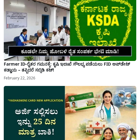
Farmer ID-ರೈತರ ಗಮನಕ್ಕೆ: ಕೃಷಿ ಇಲಾಖೆ ಸೌಲಭ್ಯ ಪಡೆಯಲು FID ಅಪ್‌ಡೇಟ್
ಕಡ್ಡಾಯ – ತಪ್ಪಿದರೆ ಸಬ್ಸಿಡಿ ಕಟ್!
February 22, 2026