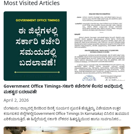
Most Visited Articles
Government Office Timings-ಸರ್ಕಾರಿ ಕಚೇರಿಗಳ ಕೆಲಸದ ಅವಧಿಯಲ್ಲಿ
ಮಹತ್ವದ ಬದಲಾವಣೆ!
April 2, 2026
ಬೆಂಗಳೂರು: ರಾಜ್ಯದಲ್ಲಿ ದಿನದಿಂದ ದಿನಕ್ಕೆ ಸೂರ್ಯನ ಪ್ರಖರತೆ ಹೆಚ್ಚುತ್ತಿದ್ದು, ವಿಶೇಷವಾಗಿ ಉತ್ತರ
ಕರ್ನಾಟಕದ ಜಿಲ್ಲೆಗಳಲ್ಲಿ(Government Office Timings In Karnataka) ಬಿಸಿಲಿನ ತಾಪಮಾನ
ಏರಿಕೆಯಾಗುತ್ತಿದೆ. ಈ ಹಿನ್ನೆಲೆಯಲ್ಲಿ ಸರ್ಕಾರಿ ನೌಕರರ ಹಿತದೃಷ್ಟಿಯಿಂದ ಹಾಗೂ ಸಾರ್ವಜನಿಕರ
ಅನುಕೂಲಕ್ಕಾಗಿ ಕರ್ನಾಟಕ ಸರ್ಕಾರವು ಮಹತ್ವದ ನಿರ್ಧಾರವೊಂದನ್ನು ಕೈಗೊಂಡಿದೆ. ಕಿತ್ತೂರು ಕರ್ನಾಟಕ
ಮತ್ತು ಕಲ್ಯಾಣ ಕರ್ನಾಟಕದ ಒಟ್ಟು 9 ಜಿಲ್ಲೆಗಳಲ್ಲಿ ಏಪ್ರಿಲ್...