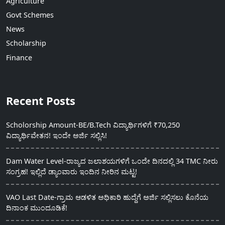
Agriculture
Govt Schemes
News
Scholarship
Finance
Recent Posts
Scholorship Amount-BE/B.Tech ವಿದ್ಯಾರ್ಥಿಗಳಿಗೆ ₹70,250
ವಿದ್ಯಾರ್ಥಿವೇತನ! ಇಂದೇ ಅರ್ಜಿ ಸಲ್ಲಿಸಿ!
Dam Water Level-ರಾಜ್ಯದ ಜಲಾಶಯಗಳಿಗೆ ಒಂದೇ ದಿನದಲ್ಲಿ 34 TMC ನೀರು
ಸಂಗ್ರಹ! ಇಲ್ಲಿದೆ ಡ್ಯಾಂವಾರು ಇಂದಿನ ನೀರಿನ ಮಟ್ಟ!
VAO Last Date-ಗ್ರಾಮ ಆಡಳಿತ ಅಧಿಕಾರಿ ಹುದ್ದೆಗೆ ಅರ್ಜಿ ಸಲ್ಲಿಸಲು ಕೊನೆಯ
ದಿನಾಂಕ ಮುಂದೂಡಿಕೆ!