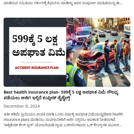
ಮಾಡಿರುವ ಸಮಿತಿಯು ಸರ್ಕಾರಕ್ಕೆ ಶಿಫಾರಸು ಮಾಡಿದ್ದು ಇದರ ಸಂಪೂರ್ಣ ಮಾಹಿತಿಯನ್ನು ಈ
ಲೇಖನದಲ್ಲಿ ಹಂಚಿಕೊಳ್ಳಲಾಗಿದೆ. ಕರ್ನಾಟಕ ಸರ್ಕಾರದ ಯಶಸ್ವಿನಿ ಯೋಜನೆ, ಅಥವಾ ಯಶಸ್ವಿನಿ
ಆರೋಗ್ಯ ವಿಮಾ ಯೋಜನೆ(Yashaswini Health Insurance), ಗ್ರಾಮೀಣ ಮತ್ತು...
Best health insurance plan- 599ಕ್ಕೆ 5 ಲಕ್ಷ ಅಪಘಾತ ವಿಮೆ ಸೌಲಭ್ಯ
ಪಡೆಯಲು ಅರ್ಜಿ! ಇಲ್ಲಿದೆ ಕಂಪ್ಲೀಟ್ ಡೈಟೈಲ್ಸ್!
December 8, 2024
ಅತೀ ಕಡಿಮೆ ಪ್ರೀಮಿಯಂ ಪಾವತಿ ಮಾಡಿ ಒಂದು ವರ್ಷಕ್ಕೆ ಅಪಘಾತ ವಿಮೆಯನ್ನು(Best health
insurance plan) ಮಾಡಿಸಲು ಸಾರ್ವಜನಿಕರಿಗೆ ಅರ್ಜಿ ಸಲ್ಲಿಸಲು ಅವಕಾಶ ನೀಡಲಾಗಿದೆ.
“ಆಕ್ಸಿಡೆಂಟ್ ಕೇಸ್ ಪ್ಲಸ್” ಯೋಜನೆಯಡಿ ಗ್ರಾಮ ಒನ್/ಬೆಂಗಳೂರು ಒನ್ ಕೇಂದ್ರಗಳ ಮೂಲಕ
ಸಾರ್ವಜನಿಕರು ಈ ಅಪಘಾತ ವಿಮೆ(health insurance plan) ಸೌಲಭ್ಯವನ್ನು ಪಡೆಯಲು ಆನ್ಲೈನ್