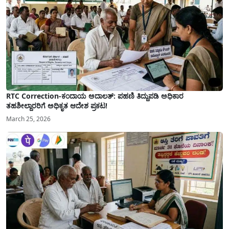
RTC Correction-ಕಂದಾಯ ಅದಾಲತ್: ಪಹಣಿ ತಿದ್ದುಪಡಿ ಅಧಿಕಾರ
ತಹಶೀಲ್ದಾರರಿಗೆ ಅಧಿಕೃತ ಆದೇಶ ಪ್ರಕಟ!
March 25, 2026