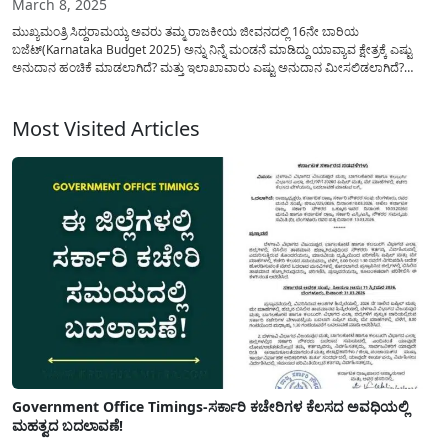
March 8, 2025
ಮುಖ್ಯಮಂತ್ರಿ ಸಿದ್ದರಾಮಯ್ಯ ಅವರು ತಮ್ಮ ರಾಜಕೀಯ ಜೀವನದಲ್ಲಿ 16ನೇ ಬಾರಿಯ
ಬಜೆಟ್(Karnataka Budget 2025) ಅನ್ನು ನಿನ್ನೆ ಮಂಡನೆ ಮಾಡಿದ್ದು ಯಾವ್ಯಾವ ಕ್ಷೇತ್ರಕ್ಕೆ ಎಷ್ಟು
ಅನುದಾನ ಹಂಚಿಕೆ ಮಾಡಲಾಗಿದೆ? ಮತ್ತು ಇಲಾಖಾವಾರು ಎಷ್ಟು ಅನುದಾನ ಮೀಸಲಿಡಲಾಗಿದೆ?
ನೂತನವಾಗಿ ಜಾರಿಗೆ ತರಲಾದ ಯೋಜನೆಗಳು ಯಾವುವು? ಇನ್ನಿತರೆ ಸಂಪೂರ್ಣ ವಿವರವನ್ನು
ಹಂಚಿಕೊಳ್ಳಲಾಗಿದೆ. 2025-26 ಸಾಲಿನ ಬಜೆಟ್ ಅನ್ನು ಮುಖ್ಯಮಂತ್ರಿ...
Most Visited Articles
Government Office Timings-ಸರ್ಕಾರಿ ಕಚೇರಿಗಳ ಕೆಲಸದ ಅವಧಿಯಲ್ಲಿ
ಮಹತ್ವದ ಬದಲಾವಣೆ!