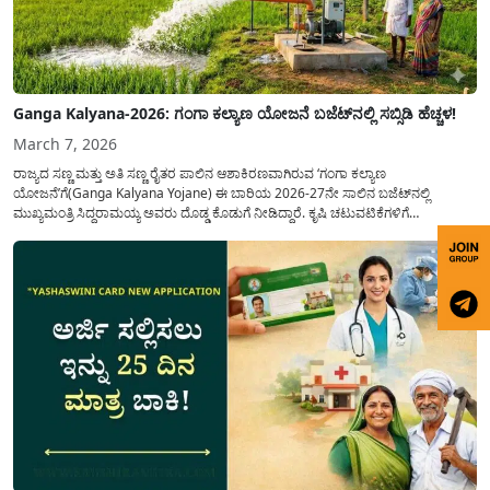
Ganga Kalyana-2026: ಗಂಗಾ ಕಲ್ಯಾಣ ಯೋಜನೆ ಬಜೆಟ್‌ನಲ್ಲಿ ಸಬ್ಸಿಡಿ ಹೆಚ್ಚಳ!
March 7, 2026
ರಾಜ್ಯದ ಸಣ್ಣ ಮತ್ತು ಅತಿ ಸಣ್ಣ ರೈತರ ಪಾಲಿನ ಆಶಾಕಿರಣವಾಗಿರುವ ‘ಗಂಗಾ ಕಲ್ಯಾಣ
ಯೋಜನೆ’ಗೆ(Ganga Kalyana Yojane) ಈ ಬಾರಿಯ 2026-27ನೇ ಸಾಲಿನ ಬಜೆಟ್‌ನಲ್ಲಿ
ಮುಖ್ಯಮಂತ್ರಿ ಸಿದ್ದರಾಮಯ್ಯ ಅವರು ದೊಡ್ಡ ಕೊಡುಗೆ ನೀಡಿದ್ದಾರೆ. ಕೃಷಿ ಚಟುವಟಿಕೆಗಳಿಗೆ
ಪೂರಕವಾಗಿರುವ ಈ ಯೋಜನೆಯಲ್ಲಿ ಹಣಕಾಸಿನ ನೆರವನ್ನು ಗಣನೀಯವಾಗಿ ಹೆಚ್ಚಿಸುವ ಮೂಲಕ ರೈತ
ಸಮುದಾಯದ ಮುಖದಲ್ಲಿ ಮಂದಹಾಸ ಮೂಡಿಸಿದ್ದಾರೆ. ವಿಶೇಷವಾಗಿ...