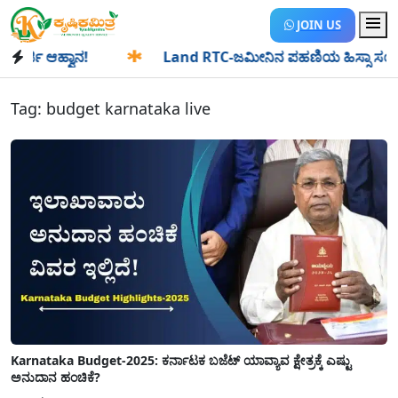
JOIN US
ಜಿ ಆಹ್ವಾನ!
✱
Land RTC-ಜಮೀನಿನ ಪಹಣಿಯ ಹಿಸ್ಸಾ ಸಂಖ್ಯೆ ಎಂದರೇನು
Tag:
budget karnataka live
Karnataka Budget-2025: ಕರ್ನಾಟಕ ಬಜೆಟ್ ಯಾವ್ಯಾವ ಕ್ಷೇತ್ರಕ್ಕೆ ಎಷ್ಟು
ಅನುದಾನ ಹಂಚಿಕೆ?