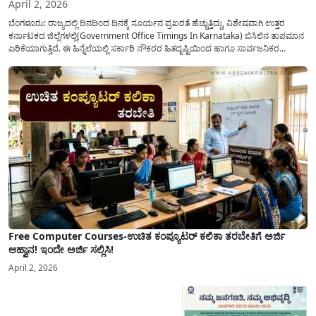
April 2, 2026
ಬೆಂಗಳೂರು: ರಾಜ್ಯದಲ್ಲಿ ದಿನದಿಂದ ದಿನಕ್ಕೆ ಸೂರ್ಯನ ಪ್ರಖರತೆ ಹೆಚ್ಚುತ್ತಿದ್ದು, ವಿಶೇಷವಾಗಿ ಉತ್ತರ
ಕರ್ನಾಟಕದ ಜಿಲ್ಲೆಗಳಲ್ಲಿ(Government Office Timings In Karnataka) ಬಿಸಿಲಿನ ತಾಪಮಾನ
ಏರಿಕೆಯಾಗುತ್ತಿದೆ. ಈ ಹಿನ್ನೆಲೆಯಲ್ಲಿ ಸರ್ಕಾರಿ ನೌಕರರ ಹಿತದೃಷ್ಟಿಯಿಂದ ಹಾಗೂ ಸಾರ್ವಜನಿಕರ
ಅನುಕೂಲಕ್ಕಾಗಿ ಕರ್ನಾಟಕ ಸರ್ಕಾರವು ಮಹತ್ವದ ನಿರ್ಧಾರವೊಂದನ್ನು ಕೈಗೊಂಡಿದೆ. ಕಿತ್ತೂರು ಕರ್ನಾಟಕ
ಮತ್ತು ಕಲ್ಯಾಣ ಕರ್ನಾಟಕದ ಒಟ್ಟು 9 ಜಿಲ್ಲೆಗಳಲ್ಲಿ ಏಪ್ರಿಲ್...
Free Computer Courses-ಉಚಿತ ಕಂಪ್ಯೂಟರ್ ಕಲಿಕಾ ತರಬೇತಿಗೆ ಅರ್ಜಿ
ಆಹ್ವಾನ! ಇಂದೇ ಅರ್ಜಿ ಸಲ್ಲಿಸಿ!
April 2, 2026