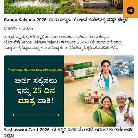
Ganga Kalyana-2026: ಗಂಗಾ ಕಲ್ಯಾಣ ಯೋಜನೆ ಬಜೆಟ್‌ನಲ್ಲಿ ಸಬ್ಸಿಡಿ ಹೆಚ್ಚಳ!
March 7, 2026
ರಾಜ್ಯದ ಸಣ್ಣ ಮತ್ತು ಅತಿ ಸಣ್ಣ ರೈತರ ಪಾಲಿನ ಆಶಾಕಿರಣವಾಗಿರುವ ‘ಗಂಗಾ ಕಲ್ಯಾಣ
ಯೋಜನೆ’ಗೆ(Ganga Kalyana Yojane) ಈ ಬಾರಿಯ 2026-27ನೇ ಸಾಲಿನ ಬಜೆಟ್‌ನಲ್ಲಿ
ಮುಖ್ಯಮಂತ್ರಿ ಸಿದ್ದರಾಮಯ್ಯ ಅವರು ದೊಡ್ಡ ಕೊಡುಗೆ ನೀಡಿದ್ದಾರೆ. ಕೃಷಿ ಚಟುವಟಿಕೆಗಳಿಗೆ
ಪೂರಕವಾಗಿರುವ ಈ ಯೋಜನೆಯಲ್ಲಿ ಹಣಕಾಸಿನ ನೆರವನ್ನು ಗಣನೀಯವಾಗಿ ಹೆಚ್ಚಿಸುವ ಮೂಲಕ ರೈತ
ಸಮುದಾಯದ ಮುಖದಲ್ಲಿ ಮಂದಹಾಸ ಮೂಡಿಸಿದ್ದಾರೆ. ವಿಶೇಷವಾಗಿ...
Yashaswini Card-2026: ಯಶಸ್ವಿನಿ ಕಾರ್ಡ ನೊಂದಣಿ ಆರಂಭ! ಕೂಡಲೇ ಅರ್ಜಿ
ಸಲ್ಲಿಸಿ!