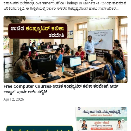
ಕರ್ನಾಟಕದ ಜಿಲ್ಲೆಗಳಲ್ಲಿ(Government Office Timings In Karnataka) ಬಿಸಿಲಿನ ತಾಪಮಾನ
ಏರಿಕೆಯಾಗುತ್ತಿದೆ. ಈ ಹಿನ್ನೆಲೆಯಲ್ಲಿ ಸರ್ಕಾರಿ ನೌಕರರ ಹಿತದೃಷ್ಟಿಯಿಂದ ಹಾಗೂ ಸಾರ್ವಜನಿಕರ
ಅನುಕೂಲಕ್ಕಾಗಿ ಕರ್ನಾಟಕ ಸರ್ಕಾರವು ಮಹತ್ವದ ನಿರ್ಧಾರವೊಂದನ್ನು ಕೈಗೊಂಡಿದೆ. ಕಿತ್ತೂರು ಕರ್ನಾಟಕ
ಮತ್ತು ಕಲ್ಯಾಣ ಕರ್ನಾಟಕದ ಒಟ್ಟು 9 ಜಿಲ್ಲೆಗಳಲ್ಲಿ ಏಪ್ರಿಲ್...
Free Computer Courses-ಉಚಿತ ಕಂಪ್ಯೂಟರ್ ಕಲಿಕಾ ತರಬೇತಿಗೆ ಅರ್ಜಿ
ಆಹ್ವಾನ! ಇಂದೇ ಅರ್ಜಿ ಸಲ್ಲಿಸಿ!
April 2, 2026