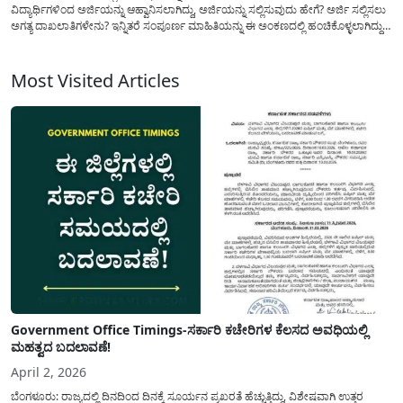
ವಿದ್ಯಾರ್ಥಿಗಳಿಂದ ಅರ್ಜಿಯನ್ನು ಆಹ್ವಾನಿಸಲಾಗಿದ್ದು, ಅರ್ಜಿಯನ್ನು ಸಲ್ಲಿಸುವುದು ಹೇಗೆ? ಅರ್ಜಿ ಸಲ್ಲಿಸಲು
ಅಗತ್ಯ ದಾಖಲಾತಿಗಳೇನು? ಇನ್ನಿತರೆ ಸಂಪೂರ್ಣ ಮಾಹಿತಿಯನ್ನು ಈ ಅಂಕಣದಲ್ಲಿ ಹಂಚಿಕೊಳ್ಳಲಾಗಿದ್ದು
ತಪ್ಪದೇ ಈ ಮಾಹಿತಿಯನ್ನು ನಿಮ್ಮ ವಾಟ್ಸಾಪ್ ಗುಂಪುಗಳಲ್ಲಿ ಶೇರ್ ಮಾಡಿ ಸಹಕರಿಸಿ. ತಾಂತ್ರಿಕ ಶಿಕ್ಷಣ
ಇಲಾಖೆಯ(Diploma Seat) 2025-26ನೇ ಸಾಲಿಗೆ ರಾಜ್ಯದ ಸರ್ಕಾರಿ,...
Most Visited Articles
Government Office Timings-ಸರ್ಕಾರಿ ಕಚೇರಿಗಳ ಕೆಲಸದ ಅವಧಿಯಲ್ಲಿ
ಮಹತ್ವದ ಬದಲಾವಣೆ!
April 2, 2026
ಬೆಂಗಳೂರು: ರಾಜ್ಯದಲ್ಲಿ ದಿನದಿಂದ ದಿನಕ್ಕೆ ಸೂರ್ಯನ ಪ್ರಖರತೆ ಹೆಚ್ಚುತ್ತಿದ್ದು, ವಿಶೇಷವಾಗಿ ಉತ್ತರ