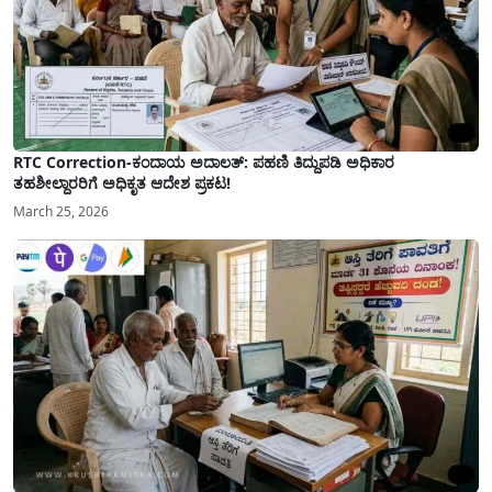
RTC Correction-ಕಂದಾಯ ಅದಾಲತ್: ಪಹಣಿ ತಿದ್ದುಪಡಿ ಅಧಿಕಾರ
ತಹಶೀಲ್ದಾರರಿಗೆ ಅಧಿಕೃತ ಆದೇಶ ಪ್ರಕಟ!
March 25, 2026