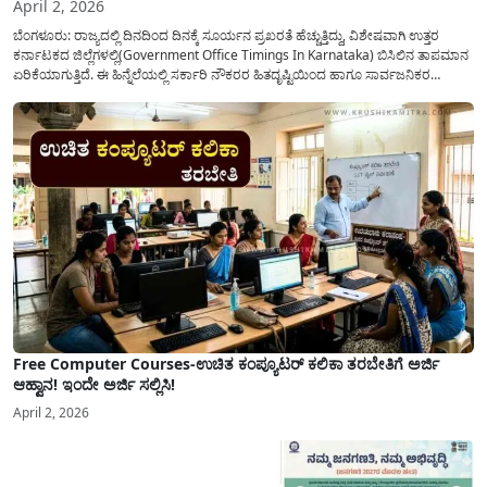
April 2, 2026
ಬೆಂಗಳೂರು: ರಾಜ್ಯದಲ್ಲಿ ದಿನದಿಂದ ದಿನಕ್ಕೆ ಸೂರ್ಯನ ಪ್ರಖರತೆ ಹೆಚ್ಚುತ್ತಿದ್ದು, ವಿಶೇಷವಾಗಿ ಉತ್ತರ
ಕರ್ನಾಟಕದ ಜಿಲ್ಲೆಗಳಲ್ಲಿ(Government Office Timings In Karnataka) ಬಿಸಿಲಿನ ತಾಪಮಾನ
ಏರಿಕೆಯಾಗುತ್ತಿದೆ. ಈ ಹಿನ್ನೆಲೆಯಲ್ಲಿ ಸರ್ಕಾರಿ ನೌಕರರ ಹಿತದೃಷ್ಟಿಯಿಂದ ಹಾಗೂ ಸಾರ್ವಜನಿಕರ
ಅನುಕೂಲಕ್ಕಾಗಿ ಕರ್ನಾಟಕ ಸರ್ಕಾರವು ಮಹತ್ವದ ನಿರ್ಧಾರವೊಂದನ್ನು ಕೈಗೊಂಡಿದೆ. ಕಿತ್ತೂರು ಕರ್ನಾಟಕ
ಮತ್ತು ಕಲ್ಯಾಣ ಕರ್ನಾಟಕದ ಒಟ್ಟು 9 ಜಿಲ್ಲೆಗಳಲ್ಲಿ ಏಪ್ರಿಲ್...
Free Computer Courses-ಉಚಿತ ಕಂಪ್ಯೂಟರ್ ಕಲಿಕಾ ತರಬೇತಿಗೆ ಅರ್ಜಿ
ಆಹ್ವಾನ! ಇಂದೇ ಅರ್ಜಿ ಸಲ್ಲಿಸಿ!
April 2, 2026