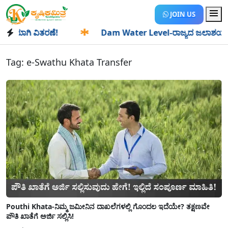
JOIN US
ಯಾಗಿ ವಿತರಣೆ!
✱
Dam Water Level-ರಾಜ್ಯದ ಜಲಾಶಯಗಳಿಗೆ ಒಂದೇ
Tag:
e-Swathu Khata Transfer
Pouthi Khata-ನಿಮ್ಮ ಜಮೀನಿನ ದಾಖಲೆಗಳಲ್ಲಿ ಗೊಂದಲ ಇದೆಯೇ? ತಕ್ಷಣವೇ
ಪೌತಿ ಖಾತೆಗೆ ಅರ್ಜಿ ಸಲ್ಲಿಸಿ!