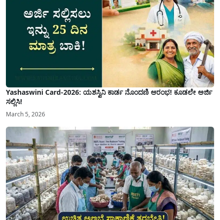
Yashaswini Card-2026: ಯಶಸ್ವಿನಿ ಕಾರ್ಡ ನೊಂದಣಿ ಆರಂಭ! ಕೂಡಲೇ ಅರ್ಜಿ
ಸಲ್ಲಿಸಿ!
March 5, 2026