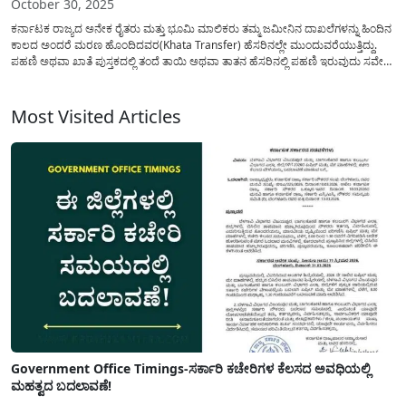
October 30, 2025
ಕರ್ನಾಟಕ ರಾಜ್ಯದ ಅನೇಕ ರೈತರು ಮತ್ತು ಭೂಮಿ ಮಾಲಿಕರು ತಮ್ಮ ಜಮೀನಿನ ದಾಖಲೆಗಳನ್ನು ಹಿಂದಿನ
ಕಾಲದ ಅಂದರೆ ಮರಣ ಹೊಂದಿದವರ(Khata Transfer) ಹೆಸರಿನಲ್ಲೇ ಮುಂದುವರೆಯುತ್ತಿದ್ದು.
ಪಹಣಿ ಅಥವಾ ಖಾತೆ ಪುಸ್ತಕದಲ್ಲಿ ತಂದೆ ತಾಯಿ ಅಥವಾ ತಾತನ ಹೆಸರಿನಲ್ಲಿ ಪಹಣಿ ಇರುವುದು ಸವೇ
ಸಾಮಾನ್ಯ. ಆದ್ದರಿಂದ ಇಂತಹ ದಾಖಲೆಗಳನ್ನು ನವೀಕರಣ ಮಾಡುವುದು ಅಗತ್ಯವಾಗಿದೆ.
ಇಲ್ಲದಿದ್ದಲ್ಲಿ(Pouthi Khata) ಸರ್ಕಾರದಿಂದ...
Most Visited Articles
Government Office Timings-ಸರ್ಕಾರಿ ಕಚೇರಿಗಳ ಕೆಲಸದ ಅವಧಿಯಲ್ಲಿ
ಮಹತ್ವದ ಬದಲಾವಣೆ!