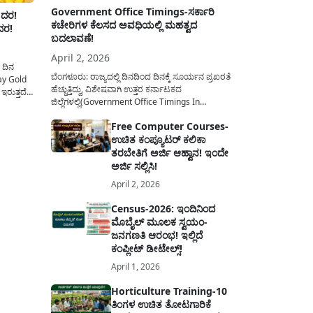
Government Office Timings-ಸರ್ಕಾರಿ
 ದರ!
ಕಚೇರಿಗಳ ಕೆಲಸದ ಅವಧಿಯಲ್ಲಿ ಮಹತ್ವದ
ದರ!
ಬದಲಾವಣೆ!
April 2, 2026
 ದಿನ
ಬೆಂಗಳೂರು: ರಾಜ್ಯದಲ್ಲಿ ದಿನದಿಂದ ದಿನಕ್ಕೆ ಸೂರ್ಯನ ಪ್ರಖರತೆ
ay Gold
ಹೆಚ್ಚುತ್ತಿದ್ದು, ವಿಶೇಷವಾಗಿ ಉತ್ತರ ಕರ್ನಾಟಕದ
ಇರುತ್ತದೆ
ಜಿಲ್ಲೆಗಳಲ್ಲಿ(Government Office Timings In
ವಿಧ
Karnataka) ಬಿಸಿಲಿನ ತಾಪಮಾನ ಏರಿಕೆಯಾಗುತ್ತಿದೆ. ಈ
. ಚಿನ್ನವು
Free Computer Courses-
ಹಿನ್ನೆಲೆಯಲ್ಲಿ ಸರ್ಕಾರಿ ನೌಕರರ ಹಿತದೃಷ್ಟಿಯಿಂದ ಹಾಗೂ
, ನಮ್ಮ
ಉಚಿತ ಕಂಪ್ಯೂಟರ್ ಕಲಿಕಾ
ಸಾರ್ವಜನಿಕರ ಅನುಕೂಲಕ್ಕಾಗಿ ಕರ್ನಾಟಕ ಸರ್ಕಾರವು
ಮಹತ್ವದ ನಿರ್ಧಾರವೊಂದನ್ನು ಕೈಗೊಂಡಿದೆ. ಕಿತ್ತೂರು ಕರ್ನಾಟಕ
ತರಬೇತಿಗೆ ಅರ್ಜಿ ಆಹ್ವಾನ! ಇಂದೇ
ಮತ್ತು ಕಲ್ಯಾಣ ಕರ್ನಾಟಕದ ಒಟ್ಟು 9 ಜಿಲ್ಲೆಗಳಲ್ಲಿ ಏಪ್ರಿಲ್...
ಅರ್ಜಿ ಸಲ್ಲಿಸಿ!
April 2, 2026
Census-2026: ಇಂದಿನಿಂದ
ಮೊಬೈಲ್ ಮೂಲಕ ಸ್ವಯಂ-
ಜನಗಣತಿ ಆರಂಭ! ಇಲ್ಲಿದೆ
ಕಂಪ್ಲೀಟ್ ಡೀಟೇಲ್ಸ್!
April 1, 2026
Horticulture Training-10
ತಿಂಗಳ ಉಚಿತ ತೋಟಗಾರಿಕೆ