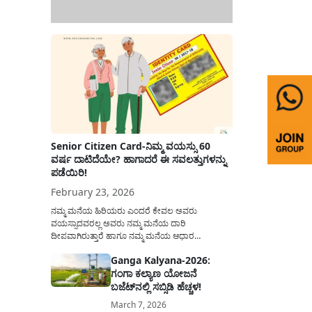
Senior Citizen Card-ನಿಮ್ಮ ವಯಸ್ಸು 60
ವರ್ಷ ದಾಟಿದೆಯೇ? ಹಾಗಾದರೆ ಈ ಸವಲತ್ತುಗಳನ್ನು
ಪಡೆಯಿರಿ!
February 23, 2026
ನಮ್ಮ ಮನೆಯ ಹಿರಿಯರು ಎಂದರೆ ಕೇವಲ ಅವರು
ವಯಸ್ಸಾದವರಲ್ಲ ಅವರು ನಮ್ಮ ಮನೆಯ ದಾರಿ
ದೀಪವಾಗಿರುತ್ತಾರೆ ಹಾಗೂ ನಮ್ಮ ಮನೆಯ ಆಧಾರ
ಸ್ತಂಭಗಳಾಗಿರುತ್ತಾರೆ. ಇವರು ದಿನವಿಡೀ ತಮ್ಮ ಕುಟುಂಬಕ್ಕಾಗಿ
Ganga Kalyana-2026:
ಸಮಾಜಕ್ಕಾಗಿ ದುಡಿತಿರುತ್ತಾರೆ ಹಾಗೆಯೇ ಅವರು ತಮ್ಮ 60
ಗಂಗಾ ಕಲ್ಯಾಣ ಯೋಜನೆ
ವರ್ಷಗಳ ನಂತರದ ಜೀವನವನ್ನು ನೆಮ್ಮದಿಯಿಂದ
ಕಳೆಯಬೇಕೆಂಬುದು ಪ್ರತಿಯೊಬ್ಬರ ಕನಸಾಗಿರುತ್ತದೆ ಆದ್ದರಿಂದ
ಬಜೆಟ್‌ನಲ್ಲಿ ಸಬ್ಸಿಡಿ ಹೆಚ್ಚಳ!
ಸರ್ಕಾರವು ಹಿರಿಯ ನಾಗರಿಕರ ಗುರುತಿನ ಚೀಟಿ...
March 7, 2026