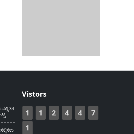
Vistors
ಲ್ಲಿ 34
1
1
2
4
4
7
ಟ್ಟ!
1
ಸಲ್ಲಿಸಲು