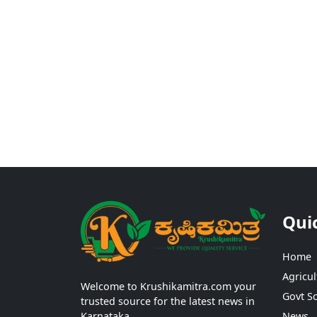
Qui
Home
Agricul
Welcome to Krushikamitra.com your
Govt S
trusted source for the latest news in
Karnataka.
News