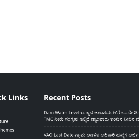
ck Links
Recent Posts
Dam Water Level-ರಾಜ್ಯದ ಜಲಾಶಯಗಳಿಗೆ ಒಂದೇ ದಿನದ
TMC ನೀರು ಸಂಗ್ರಹ! ಇಲ್ಲಿದೆ ಡ್ಯಾಂವಾರು ಇಂದಿನ ನೀರಿನ ಮ
ture
chemes
VAO Last Date-ಗ್ರಾಮ ಆಡಳಿತ ಅಧಿಕಾರಿ ಹುದ್ದೆಗೆ ಅರ್ಜಿ 