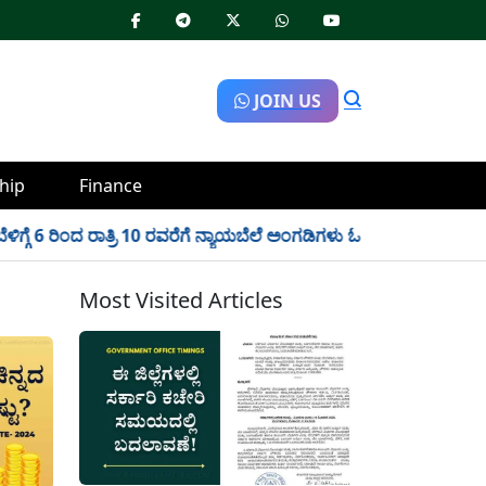
JOIN US
hip
Finance
್ಗೆ 6 ರಿಂದ ರಾತ್ರಿ 10 ರವರೆಗೆ ನ್ಯಾಯಬೆಲೆ ಅಂಗಡಿಗಳು ಓಪನ್!
✱
Schola
Most Visited Articles