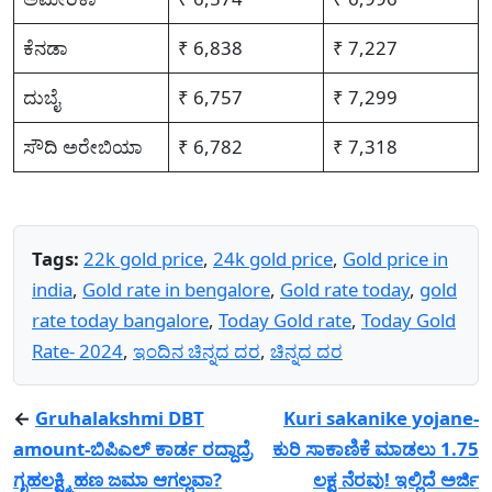
ಕೆನಡಾ
₹ 6,838
₹ 7,227
ದುಬೈ
₹ 6,757
₹ 7,299
ಸೌದಿ ಅರೇಬಿಯಾ
₹ 6,782
₹ 7,318
Tags:
22k gold price
,
24k gold price
,
Gold price in
india
,
Gold rate in bengalore
,
Gold rate today
,
gold
rate today bangalore
,
Today Gold rate
,
Today Gold
Rate- 2024
,
ಇಂದಿನ ಚಿನ್ನದ ದರ
,
ಚಿನ್ನದ ದರ
←
Gruhalakshmi DBT
Kuri sakanike yojane-
amount-ಬಿಪಿಎಲ್ ಕಾರ್ಡ ರದ್ದಾದ್ರೆ
ಕುರಿ ಸಾಕಾಣಿಕೆ ಮಾಡಲು 1.75
ಗೃಹಲಕ್ಷ್ಮಿ ಹಣ ಜಮಾ ಆಗಲ್ಲವಾ?
ಲಕ್ಷ ನೆರವು! ಇಲ್ಲಿದೆ ಅರ್ಜಿ