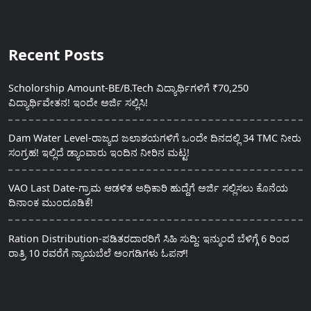
Recent Posts
Scholorship Amount-BE/B.Tech ವಿದ್ಯಾರ್ಥಿಗಳಿಗೆ ₹70,250
ವಿದ್ಯಾರ್ಥಿವೇತನ! ಇಂದೇ ಅರ್ಜಿ ಸಲ್ಲಿಸಿ!
Dam Water Level-ರಾಜ್ಯದ ಜಲಾಶಯಗಳಿಗೆ ಒಂದೇ ದಿನದಲ್ಲಿ 34 TMC ನೀರು
ಸಂಗ್ರಹ! ಇಲ್ಲಿದೆ ಡ್ಯಾಂವಾರು ಇಂದಿನ ನೀರಿನ ಮಟ್ಟ!
VAO Last Date-ಗ್ರಾಮ ಆಡಳಿತ ಅಧಿಕಾರಿ ಹುದ್ದೆಗೆ ಅರ್ಜಿ ಸಲ್ಲಿಸಲು ಕೊನೆಯ
ದಿನಾಂಕ ಮುಂದೂಡಿಕೆ!
Ration Distribution-ಪಡಿತರದಾರರಿಗೆ ಸಿಹಿ ಸುದ್ದಿ: ಇನ್ಮುಂದೆ ಬೆಳಿಗ್ಗೆ 6 ರಿಂದ
ರಾತ್ರಿ 10 ರವರೆಗೆ ನ್ಯಾಯಬೆಲೆ ಅಂಗಡಿಗಳು ಓಪನ್!