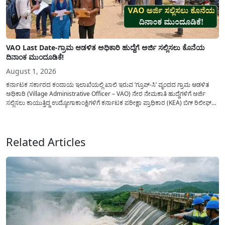
VAO Last Date-ಗ್ರಾಮ ಆಡಳಿತ ಅಧಿಕಾರಿ ಹುದ್ದೆಗೆ ಅರ್ಜಿ ಸಲ್ಲಿಸಲು ಕೊನೆಯ
ದಿನಾಂಕ ಮುಂದೂಡಿಕೆ!
August 1, 2026
ಕರ್ನಾಟಕ ಸರ್ಕಾರದ ಕಂದಾಯ ಇಲಾಖೆಯಲ್ಲಿ ಖಾಲಿ ಇರುವ ‘ಗ್ರೂಪ್-ಸಿ’ ವೃಂದದ ಗ್ರಾಮ ಆಡಳಿತ
ಅಧಿಕಾರಿ (Village Administrative Officer – VAO) ನೇರ ನೇಮಕಾತಿ ಹುದ್ದೆಗಳಿಗೆ ಅರ್ಜಿ
ಸಲ್ಲಿಸಲು ಕಾಯುತ್ತಿದ್ದ ಉದ್ಯೋಗಾಕಾಂಕ್ಷಿಗಳಿಗೆ ಕರ್ನಾಟಕ ಪರೀಕ್ಷಾ ಪ್ರಾಧಿಕಾರ (KEA) ಬಿಗ್ ರಿಲೀಫ್
ನೀಡಿದೆ. ಅರ್ಜಿ ಸಲ್ಲಿಕೆಯ ಅವಧಿಯನ್ನು ವಿಸ್ತರಿಸಿ ಅಧಿಕೃತ ಪ್ರಕಟಣೆ ಹೊರಡಿಸಿದ್ದು, ಇದುವರೆಗೆ ಅರ್ಜಿ
ಸಲ್ಲಿಸಲು...
Related Articles