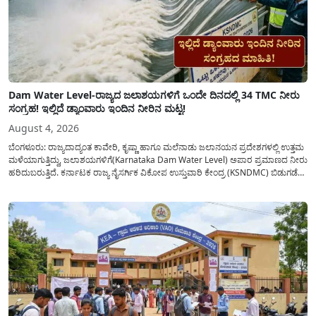
Dam Water Level-ರಾಜ್ಯದ ಜಲಾಶಯಗಳಿಗೆ ಒಂದೇ ದಿನದಲ್ಲಿ 34 TMC ನೀರು
ಸಂಗ್ರಹ! ಇಲ್ಲಿದೆ ಡ್ಯಾಂವಾರು ಇಂದಿನ ನೀರಿನ ಮಟ್ಟ!
August 4, 2026
ಬೆಂಗಳೂರು: ರಾಜ್ಯದಾದ್ಯಂತ ಕಾವೇರಿ, ಕೃಷ್ಣಾ ಹಾಗೂ ಮಲೆನಾಡು ಜಲಾನಯನ ಪ್ರದೇಶಗಳಲ್ಲಿ ಉತ್ತಮ
ಮಳೆಯಾಗುತ್ತಿದ್ದು, ಜಲಾಶಯಗಳಿಗೆ(Karnataka Dam Water Level) ಅಪಾರ ಪ್ರಮಾಣದ ನೀರು
ಹರಿದುಬರುತ್ತಿದೆ. ಕರ್ನಾಟಕ ರಾಜ್ಯ ನೈಸರ್ಗಿಕ ವಿಕೋಪ ಉಸ್ತುವಾರಿ ಕೇಂದ್ರ (KSNDMC) ಬಿಡುಗಡೆ
ಮಾಡಿರುವ ಆಗಸ್ಟ್ 04, 2026ರ ವರದಿಯಂತೆ, ರಾಜ್ಯದ ಪ್ರಮುಖ 14 ಜಲಾಶಯಗಳಿಗೆ ಒಂದೇ
ದಿನದಲ್ಲಿ ಬರೋಬ್ಬರಿ 34.8 TMC...