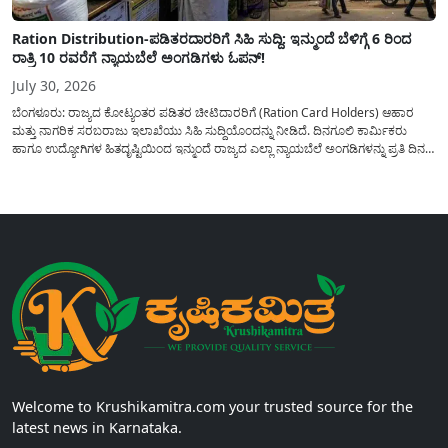
Ration Distribution-ಪಡಿತರದಾರರಿಗೆ ಸಿಹಿ ಸುದ್ದಿ: ಇನ್ಮುಂದೆ ಬೆಳಿಗ್ಗೆ 6 ರಿಂದ
ರಾತ್ರಿ 10 ರವರೆಗೆ ನ್ಯಾಯಬೆಲೆ ಅಂಗಡಿಗಳು ಓಪನ್!
July 30, 2026
ಬೆಂಗಳೂರು: ರಾಜ್ಯದ ಕೋಟ್ಯಂತರ ಪಡಿತರ ಚೀಟಿದಾರರಿಗೆ (Ration Card Holders) ಆಹಾರ
ಮತ್ತು ನಾಗರಿಕ ಸರಬರಾಜು ಇಲಾಖೆಯು ಸಿಹಿ ಸುದ್ದಿಯೊಂದನ್ನು ನೀಡಿದೆ. ದಿನಗೂಲಿ ಕಾರ್ಮಿಕರು
ಹಾಗೂ ಉದ್ಯೋಗಿಗಳ ಹಿತದೃಷ್ಟಿಯಿಂದ ಇನ್ಮುಂದೆ ರಾಜ್ಯದ ಎಲ್ಲಾ ನ್ಯಾಯಬೆಲೆ ಅಂಗಡಿಗಳನ್ನು ಪ್ರತಿ ದಿನ
ಬೆಳಿಗ್ಗೆ 6:00 ಗಂಟೆಯಿಂದ ರಾತ್ರಿ 10:00 ಗಂಟೆಯವರೆಗೆ ಕಡ್ಡಾಯವಾಗಿ ತೆರೆದಿಟ್ಟು ಪಡಿತರ ಧಾನ್ಯ
ವಿತರಿಸುವಂತೆ ಇಲಾಖೆಯ...
Welcome to Krushikamitra.com your trusted source for the
latest news in Karnataka.