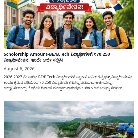
Scholorship Amount-BE/B.Tech ವಿದ್ಯಾರ್ಥಿಗಳಿಗೆ ₹70,250
ವಿದ್ಯಾರ್ಥಿವೇತನ! ಇಂದೇ ಅರ್ಜಿ ಸಲ್ಲಿಸಿ!
August 6, 2026
2026-2027 ನೇ ಸಾಲಿನ BE/B.Tech ವಿದ್ಯಾರ್ಥಿಗಳಿಗೆ ಪ್ಯಾನಾಸೋನಿಕ್ ರಟ್ಟಿ ಛತ್ರ್ ವಿದ್ಯಾರ್ಥಿವೇತನ
ಕಾರ್ಯಕ್ರಮದ ವತಿಯಿಂದ 70,250 ವಿದ್ಯಾರ್ಥಿವೇತನವನ್ನು ಪಡೆಯಲು ಅರ್ಜಿಯನ್ನು
ಆಹ್ವಾನಿಸಲಾಗಿದ್ದು, ಕೊನೆಯ ದಿನಾಂಕ ಮುಕ್ತಾಯವಾಗುವುದ ಒಳಗಾಗಿ ಅರ್ಜಿಯನ್ನು ಸಲ್ಲಿಸಲು
ಕೋರಿದೆ. ಆರ್ಥಿಕವಾಗಿ ಹಿಂದುಳಿದ ಹಾಗೂ ಬಡ ಕುಟುಂಬ ವರ್ಗದ ವಿದ್ಯಾರ್ಥಿಗಳು ಅವರ ಮುಂದಿನ
ಶಿಕ್ಷಣವನ್ನು ಮುಂದುವರಿಸಲು ಯಾವುದೇ ಅಡಚಣೆಯಾಗದಂತೆ ನೋಡಿಕೊಳ್ಳಲು ಈ ಯೋಜನೆಯನ್ನು
ಜಾರಿಗೆ...