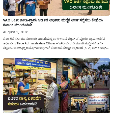
VAO Last Date-ಗ್ರಾಮ ಆಡಳಿತ ಅಧಿಕಾರಿ ಹುದ್ದೆಗೆ ಅರ್ಜಿ ಸಲ್ಲಿಸಲು ಕೊನೆಯ
ದಿನಾಂಕ ಮುಂದೂಡಿಕೆ!
August 1, 2026
ಕರ್ನಾಟಕ ಸರ್ಕಾರದ ಕಂದಾಯ ಇಲಾಖೆಯಲ್ಲಿ ಖಾಲಿ ಇರುವ ‘ಗ್ರೂಪ್-ಸಿ’ ವೃಂದದ ಗ್ರಾಮ ಆಡಳಿತ
ಅಧಿಕಾರಿ (Village Administrative Officer – VAO) ನೇರ ನೇಮಕಾತಿ ಹುದ್ದೆಗಳಿಗೆ ಅರ್ಜಿ
ಸಲ್ಲಿಸಲು ಕಾಯುತ್ತಿದ್ದ ಉದ್ಯೋಗಾಕಾಂಕ್ಷಿಗಳಿಗೆ ಕರ್ನಾಟಕ ಪರೀಕ್ಷಾ ಪ್ರಾಧಿಕಾರ (KEA) ಬಿಗ್ ರಿಲೀಫ್
ನೀಡಿದೆ. ಅರ್ಜಿ ಸಲ್ಲಿಕೆಯ ಅವಧಿಯನ್ನು ವಿಸ್ತರಿಸಿ ಅಧಿಕೃತ ಪ್ರಕಟಣೆ ಹೊರಡಿಸಿದ್ದು, ಇದುವರೆಗೆ ಅರ್ಜಿ
ಸಲ್ಲಿಸಲು...