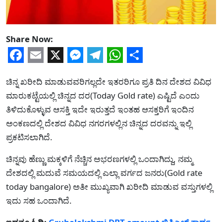
Share Now:
Facebook
Email
X
Messenger
Telegram
WhatsApp
Share
ಚಿನ್ನ ಖರೀದಿ ಮಾಡುವವರಿಗಲ್ಲದೇ ಇತರರಿಗೂ ಪ್ರತಿ ದಿನ ದೇಶದ ವಿವಿಧ
ಮಾರುಕಟ್ಟೆಯಲ್ಲಿ ಚಿನ್ನದ ದರ(Today Gold rate) ಎಷ್ಟಿದೆ ಎಂದು
ತಿಳಿದುಕೊಳ್ಳುವ ಆಸಕ್ತಿ ಇದೇ ಇರುತ್ತದೆ ಇಂತಹ ಆಸಕ್ತರಿಗೆ ಇಂದಿನ
ಅಂಕಣದಲ್ಲಿ ದೇಶದ ವಿವಿಧ ನಗರಗಳಲ್ಲಿನ ಚಿನ್ನದ ದರವನ್ನು ಇಲ್ಲಿ
ಪ್ರಕಟಿಸಲಾಗಿದೆ.
ಚಿನ್ನವು ಹೆಣ್ಣು ಮಕ್ಕಳಿಗೆ ನೆಚ್ಚಿನ ಅಭರಣಗಳಲ್ಲಿ ಒಂದಾಗಿದ್ದು, ನಮ್ಮ
ದೇಶದಲ್ಲಿ ಮದುವೆ ಸಮಯದಲ್ಲಿ ಎಲ್ಲಾ ವರ್ಗದ ಜನರು(Gold rate
today bangalore) ಅತೀ ಮುಖ್ಯವಾಗಿ ಖರೀದಿ ಮಾಡುವ ವಸ್ತುಗಳಲ್ಲಿ
ಇದು ಸಹ ಒಂದಾಗಿದೆ.