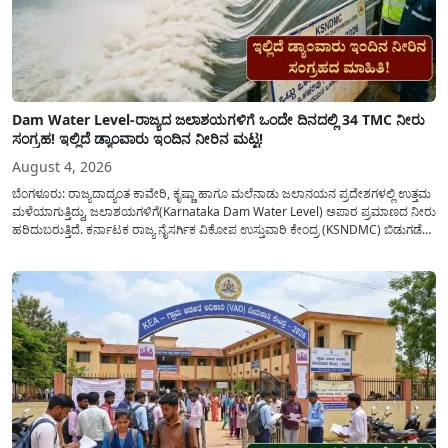
Dam Water Level-ರಾಜ್ಯದ ಜಲಾಶಯಗಳಿಗೆ ಒಂದೇ ದಿನದಲ್ಲಿ 34 TMC ನೀರು
ಸಂಗ್ರಹ! ಇಲ್ಲಿದೆ ಡ್ಯಾಂವಾರು ಇಂದಿನ ನೀರಿನ ಮಟ್ಟ!
August 4, 2026
ಬೆಂಗಳೂರು: ರಾಜ್ಯದಾದ್ಯಂತ ಕಾವೇರಿ, ಕೃಷ್ಣಾ ಹಾಗೂ ಮಲೆನಾಡು ಜಲಾನಯನ ಪ್ರದೇಶಗಳಲ್ಲಿ ಉತ್ತಮ
ಮಳೆಯಾಗುತ್ತಿದ್ದು, ಜಲಾಶಯಗಳಿಗೆ(Karnataka Dam Water Level) ಅಪಾರ ಪ್ರಮಾಣದ ನೀರು
ಹರಿದುಬರುತ್ತಿದೆ. ಕರ್ನಾಟಕ ರಾಜ್ಯ ನೈಸರ್ಗಿಕ ವಿಕೋಪ ಉಸ್ತುವಾರಿ ಕೇಂದ್ರ (KSNDMC) ಬಿಡುಗಡೆ
ಮಾಡಿರುವ ಆಗಸ್ಟ್ 04, 2026ರ ವರದಿಯಂತೆ, ರಾಜ್ಯದ ಪ್ರಮುಖ 14 ಜಲಾಶಯಗಳಿಗೆ ಒಂದೇ
ದಿನದಲ್ಲಿ ಬರೋಬ್ಬರಿ 34.8 TMC...