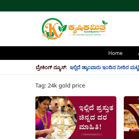
Home
್ಲಿ 34 TMC ನೀರು ಸಂಗ್ರಹ! ಇಲ್ಲಿದೆ ಡ್ಯಾಂವಾರು ಇಂದಿನ ನೀರಿನ ಮಟ್ಟ!
ಬ್ರೇಕಿಂಗ್ ನ್ಯೂಸ್:
Tag:
24k gold price