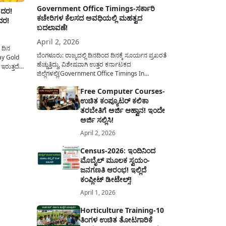
Government Office Timings-ಸರ್ಕಾರಿ
 ದರ!
ಕಚೇರಿಗಳ ಕೆಲಸದ ಅವಧಿಯಲ್ಲಿ ಮಹತ್ವದ
ದರ!
ಬದಲಾವಣೆ!
April 2, 2026
 ದಿನ
ಬೆಂಗಳೂರು: ರಾಜ್ಯದಲ್ಲಿ ದಿನದಿಂದ ದಿನಕ್ಕೆ ಸೂರ್ಯನ ಪ್ರಖರತೆ
ay Gold
ಹೆಚ್ಚುತ್ತಿದ್ದು, ವಿಶೇಷವಾಗಿ ಉತ್ತರ ಕರ್ನಾಟಕದ
ಇರುತ್ತದೆ
ಜಿಲ್ಲೆಗಳಲ್ಲಿ(Government Office Timings In
ವಿಧ
Karnataka) ಬಿಸಿಲಿನ ತಾಪಮಾನ ಏರಿಕೆಯಾಗುತ್ತಿದೆ. ಈ
. ಚಿನ್ನವು
Free Computer Courses-
ಹಿನ್ನೆಲೆಯಲ್ಲಿ ಸರ್ಕಾರಿ ನೌಕರರ ಹಿತದೃಷ್ಟಿಯಿಂದ ಹಾಗೂ
, ನಮ್ಮ
ಉಚಿತ ಕಂಪ್ಯೂಟರ್ ಕಲಿಕಾ
ಸಾರ್ವಜನಿಕರ ಅನುಕೂಲಕ್ಕಾಗಿ ಕರ್ನಾಟಕ ಸರ್ಕಾರವು
ಮಹತ್ವದ ನಿರ್ಧಾರವೊಂದನ್ನು ಕೈಗೊಂಡಿದೆ. ಕಿತ್ತೂರು ಕರ್ನಾಟಕ
ತರಬೇತಿಗೆ ಅರ್ಜಿ ಆಹ್ವಾನ! ಇಂದೇ
ಮತ್ತು ಕಲ್ಯಾಣ ಕರ್ನಾಟಕದ ಒಟ್ಟು 9 ಜಿಲ್ಲೆಗಳಲ್ಲಿ ಏಪ್ರಿಲ್...
ಅರ್ಜಿ ಸಲ್ಲಿಸಿ!
April 2, 2026
Census-2026: ಇಂದಿನಿಂದ
ಮೊಬೈಲ್ ಮೂಲಕ ಸ್ವಯಂ-
ಜನಗಣತಿ ಆರಂಭ! ಇಲ್ಲಿದೆ
ಕಂಪ್ಲೀಟ್ ಡೀಟೇಲ್ಸ್!
April 1, 2026
Horticulture Training-10
ತಿಂಗಳ ಉಚಿತ ತೋಟಗಾರಿಕೆ