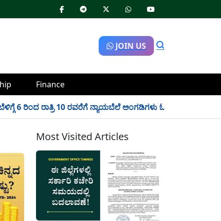
JOIN US
hip
Finance
್ಗೆ 6 ರಿಂದ ರಾತ್ರಿ 10 ರವರೆಗೆ ನ್ಯಾಯಬೆಲೆ ಅಂಗಡಿಗಳು ಓಪನ್!
✱
Schol
Most Visited Articles