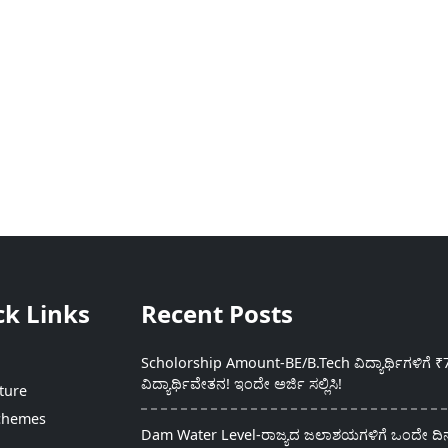
ck Links
Recent Posts
Scholorship Amount-BE/B.Tech ವಿದ್ಯಾರ್ಥಿಗಳಿಗೆ ₹
ವಿದ್ಯಾರ್ಥಿವೇತನ! ಇಂದೇ ಅರ್ಜಿ ಸಲ್ಲಿಸಿ!
ture
chemes
Dam Water Level-ರಾಜ್ಯದ ಜಲಾಶಯಗಳಿಗೆ ಒಂದೇ ದಿನದ