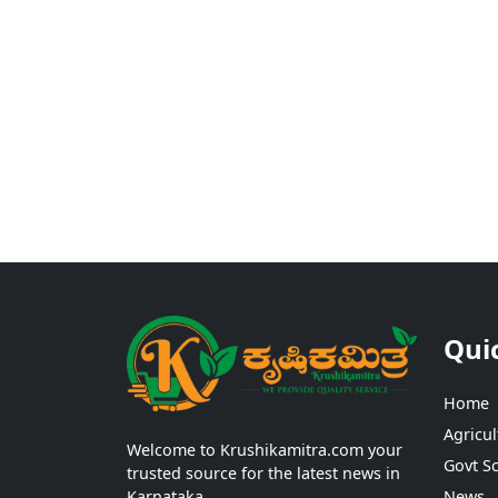
Qui
Home
Agricul
Welcome to Krushikamitra.com your
Govt S
trusted source for the latest news in
Karnataka.
News