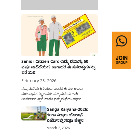
Senior Citizen Card-ನಿಮ್ಮ ವಯಸ್ಸು 60
ವರ್ಷ ದಾಟಿದೆಯೇ? ಹಾಗಾದರೆ ಈ ಸವಲತ್ತುಗಳನ್ನು
ಪಡೆಯಿರಿ!
February 23, 2026
ನಮ್ಮ ಮನೆಯ ಹಿರಿಯರು ಎಂದರೆ ಕೇವಲ ಅವರು
ವಯಸ್ಸಾದವರಲ್ಲ ಅವರು ನಮ್ಮ ಮನೆಯ ದಾರಿ
ದೀಪವಾಗಿರುತ್ತಾರೆ ಹಾಗೂ ನಮ್ಮ ಮನೆಯ ಆಧಾರ
ಸ್ತಂಭಗಳಾಗಿರುತ್ತಾರೆ. ಇವರು ದಿನವಿಡೀ ತಮ್ಮ ಕುಟುಂಬಕ್ಕಾಗಿ
Ganga Kalyana-2026:
ಸಮಾಜಕ್ಕಾಗಿ ದುಡಿತಿರುತ್ತಾರೆ ಹಾಗೆಯೇ ಅವರು ತಮ್ಮ 60
ಗಂಗಾ ಕಲ್ಯಾಣ ಯೋಜನೆ
ವರ್ಷಗಳ ನಂತರದ ಜೀವನವನ್ನು ನೆಮ್ಮದಿಯಿಂದ
ಕಳೆಯಬೇಕೆಂಬುದು ಪ್ರತಿಯೊಬ್ಬರ ಕನಸಾಗಿರುತ್ತದೆ ಆದ್ದರಿಂದ
ಬಜೆಟ್‌ನಲ್ಲಿ ಸಬ್ಸಿಡಿ ಹೆಚ್ಚಳ!
ಸರ್ಕಾರವು ಹಿರಿಯ ನಾಗರಿಕರ ಗುರುತಿನ ಚೀಟಿ...
March 7, 2026