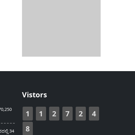
Vistors
70,250
1
1
2
7
2
4
8
ಲ್ಲಿ 34