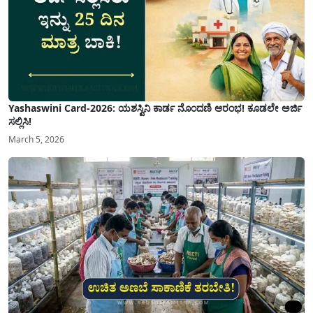
Yashaswini Card-2026: ಯಶಸ್ವಿನಿ ಕಾರ್ಡ ನೊಂದಣಿ ಆರಂಭ! ಕೂಡಲೇ ಅರ್ಜಿ
ಸಲ್ಲಿಸಿ!
March 5, 2026