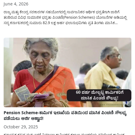
June 4, 2026
ರಾಜ್ಯ ಮತ್ತು ಕೇಂದ್ರ ಸರಕಾರಗಳ ಸಹಯೋಗದಲ್ಲಿ ಸಾರ್ವಜನಿಕರ ಆರ್ಥಿಕ ಭದ್ರತೆಗಾಗಿ ಜಾರಿಗೆ
ತಂದಿರುವ ವಿವಿಧ ಸಾಮಾಜಿಕ ಭದ್ರತಾ ಪಿಂಚಣಿ(Pension Schemes) ಯೋಜನೆಗಳ ಅಡಿಯಲ್ಲಿ
ಸದ್ಯ ಕರ್ನಾಟಕದಲ್ಲಿ ಸುಮಾರು 82.9 ಲಕ್ಷ ಅರ್ಹ ಫಲಾನುಭವಿಗಳು ಪ್ರತಿ ತಿಂಗಳು ಮಾಸಿಕ
ಪಿಂಚಣಿಯನ್ನು(Pichani Yojane) ಪಡೆಯುತ್ತಿದ್ದಾರೆ. ಆದರೆ, ಇತ್ತೀಚಿನ ನಿಯಮಾವಳಿಗಳ ಪರಿಶೀಲನೆ
ಹಾಗೂ ವಿಳಾಸ ದೃಡೀಕರಣ ಪ್ರಕ್ರಿಯೆಯಲ್ಲಿ ಉಂಟಾದ ಲೋಪದೋಷಗಳಿಂದಾಗಿ...
Pension Scheme-ಕಾರ್ಮಿಕ ಇಲಾಖೆಯ ವತಿಯಿಂದ ಮಾಸಿಕ ಪಿಂಚಣಿ ಸೌಲಭ್ಯ
ಪಡೆಯಲು ಅರ್ಜಿ ಆಹ್ವಾನ!
October 29, 2025
ಕರ್ನಾಟಕ ಕಟ್ಟದ ಮತ್ತು ಇತರೆ ನಿರ್ಮಾಣ ಕಾರ್ಮಿಕರ ಕಲ್ಯಾಣ ಮಂಡಳಿಯ ವತಿಯಿಂದ ಕಾರ್ಮಿಕ