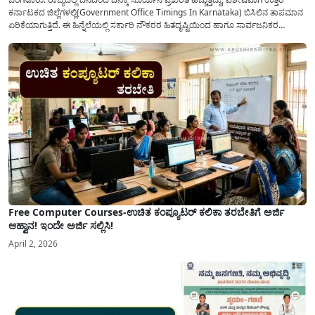
ಕರ್ನಾಟಕದ ಜಿಲ್ಲೆಗಳಲ್ಲಿ(Government Office Timings In Karnataka) ಬಿಸಿಲಿನ ತಾಪಮಾನ
ಏರಿಕೆಯಾಗುತ್ತಿದೆ. ಈ ಹಿನ್ನೆಲೆಯಲ್ಲಿ ಸರ್ಕಾರಿ ನೌಕರರ ಹಿತದೃಷ್ಟಿಯಿಂದ ಹಾಗೂ ಸಾರ್ವಜನಿಕರ
ಅನುಕೂಲಕ್ಕಾಗಿ ಕರ್ನಾಟಕ ಸರ್ಕಾರವು ಮಹತ್ವದ ನಿರ್ಧಾರವೊಂದನ್ನು ಕೈಗೊಂಡಿದೆ. ಕಿತ್ತೂರು ಕರ್ನಾಟಕ
ಮತ್ತು ಕಲ್ಯಾಣ ಕರ್ನಾಟಕದ ಒಟ್ಟು 9 ಜಿಲ್ಲೆಗಳಲ್ಲಿ ಏಪ್ರಿಲ್...
Free Computer Courses-ಉಚಿತ ಕಂಪ್ಯೂಟರ್ ಕಲಿಕಾ ತರಬೇತಿಗೆ ಅರ್ಜಿ
ಆಹ್ವಾನ! ಇಂದೇ ಅರ್ಜಿ ಸಲ್ಲಿಸಿ!
April 2, 2026