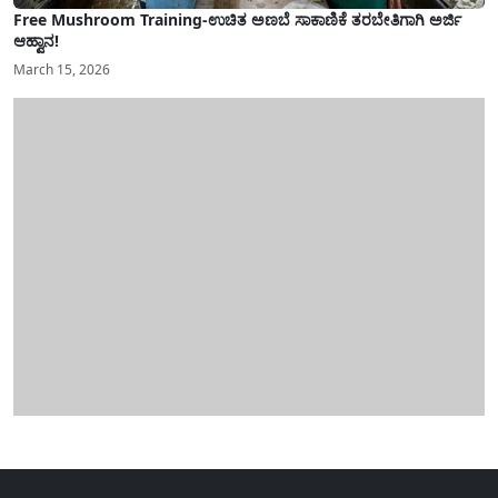
Free Mushroom Training-ಉಚಿತ ಅಣಬೆ ಸಾಕಾಣಿಕೆ ತರಬೇತಿಗಾಗಿ ಅರ್ಜಿ
ಆಹ್ವಾನ!
March 15, 2026