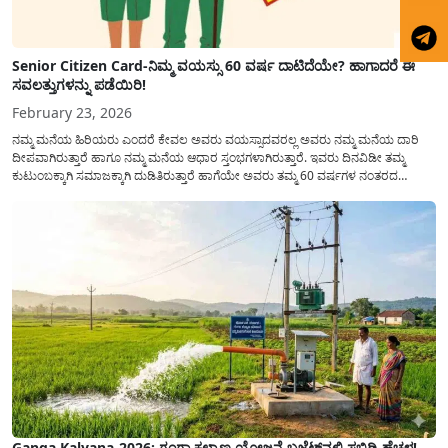
Senior Citizen Card-ನಿಮ್ಮ ವಯಸ್ಸು 60 ವರ್ಷ ದಾಟಿದೆಯೇ? ಹಾಗಾದರೆ ಈ
ಸವಲತ್ತುಗಳನ್ನು ಪಡೆಯಿರಿ!
February 23, 2026
ನಮ್ಮ ಮನೆಯ ಹಿರಿಯರು ಎಂದರೆ ಕೇವಲ ಅವರು ವಯಸ್ಸಾದವರಲ್ಲ ಅವರು ನಮ್ಮ ಮನೆಯ ದಾರಿ
ದೀಪವಾಗಿರುತ್ತಾರೆ ಹಾಗೂ ನಮ್ಮ ಮನೆಯ ಆಧಾರ ಸ್ತಂಭಗಳಾಗಿರುತ್ತಾರೆ. ಇವರು ದಿನವಿಡೀ ತಮ್ಮ
ಕುಟುಂಬಕ್ಕಾಗಿ ಸಮಾಜಕ್ಕಾಗಿ ದುಡಿತಿರುತ್ತಾರೆ ಹಾಗೆಯೇ ಅವರು ತಮ್ಮ 60 ವರ್ಷಗಳ ನಂತರದ
ಜೀವನವನ್ನು ನೆಮ್ಮದಿಯಿಂದ ಕಳೆಯಬೇಕೆಂಬುದು ಪ್ರತಿಯೊಬ್ಬರ ಕನಸಾಗಿರುತ್ತದೆ ಆದ್ದರಿಂದ ಸರ್ಕಾರವು
ಹಿರಿಯ ನಾಗರಿಕರ ಗುರುತಿನ ಚೀಟಿ...
Ganga Kalyana-2026: ಗಂಗಾ ಕಲ್ಯಾಣ ಯೋಜನೆ ಬಜೆಟ್‌ನಲ್ಲಿ ಸಬ್ಸಿಡಿ ಹೆಚ್ಚಳ!