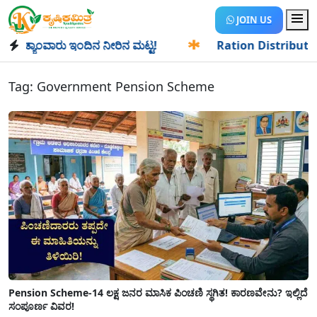
JOIN US
್ಯಾಂವಾರು ಇಂದಿನ ನೀರಿನ ಮಟ್ಟ!
✱
Ration Distribution-ಪಡಿತರದ
Tag:
Government Pension Scheme
Pension Scheme-14 ಲಕ್ಷ ಜನರ ಮಾಸಿಕ ಪಿಂಚಣಿ ಸ್ಥಗಿತ! ಕಾರಣವೇನು? ಇಲ್ಲಿದೆ
ಸಂಪೂರ್ಣ ವಿವರ!