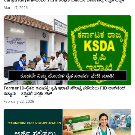
March 7, 2026
Farmer ID-ರೈತರ ಗಮನಕ್ಕೆ: ಕೃಷಿ ಇಲಾಖೆ ಸೌಲಭ್ಯ ಪಡೆಯಲು FID ಅಪ್‌ಡೇಟ್
ಕಡ್ಡಾಯ – ತಪ್ಪಿದರೆ ಸಬ್ಸಿಡಿ ಕಟ್!
February 22, 2026