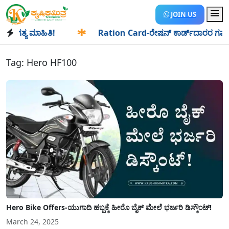
JOIN US
ತ್ಯ ಮಾಹಿತಿ!
✱
Ration Card-ರೇಷನ್ ಕಾರ್ಡ್‍ದಾರರ ಗಮನಕ್ಕೆ: ಆಗ
Tag:
Hero HF100
Hero Bike Offers-ಯುಗಾದಿ ಹಬ್ಬಕ್ಕೆ ಹೀರೊ ಬೈಕ್ ಮೇಲೆ ಭರ್ಜರಿ ಡಿಸ್ಕೌಂಟ್!
March 24, 2025