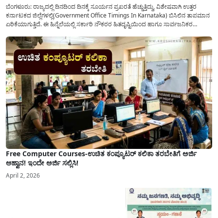
ಬೆಂಗಳೂರು: ರಾಜ್ಯದಲ್ಲಿ ದಿನದಿಂದ ದಿನಕ್ಕೆ ಸೂರ್ಯನ ಪ್ರಖರತೆ ಹೆಚ್ಚುತ್ತಿದ್ದು, ವಿಶೇಷವಾಗಿ ಉತ್ತರ
ಕರ್ನಾಟಕದ ಜಿಲ್ಲೆಗಳಲ್ಲಿ(Government Office Timings In Karnataka) ಬಿಸಿಲಿನ ತಾಪಮಾನ
ಏರಿಕೆಯಾಗುತ್ತಿದೆ. ಈ ಹಿನ್ನೆಲೆಯಲ್ಲಿ ಸರ್ಕಾರಿ ನೌಕರರ ಹಿತದೃಷ್ಟಿಯಿಂದ ಹಾಗೂ ಸಾರ್ವಜನಿಕರ
ಅನುಕೂಲಕ್ಕಾಗಿ ಕರ್ನಾಟಕ ಸರ್ಕಾರವು ಮಹತ್ವದ ನಿರ್ಧಾರವೊಂದನ್ನು ಕೈಗೊಂಡಿದೆ. ಕಿತ್ತೂರು ಕರ್ನಾಟಕ
ಮತ್ತು ಕಲ್ಯಾಣ ಕರ್ನಾಟಕದ ಒಟ್ಟು 9 ಜಿಲ್ಲೆಗಳಲ್ಲಿ ಏಪ್ರಿಲ್...
Free Computer Courses-ಉಚಿತ ಕಂಪ್ಯೂಟರ್ ಕಲಿಕಾ ತರಬೇತಿಗೆ ಅರ್ಜಿ
ಆಹ್ವಾನ! ಇಂದೇ ಅರ್ಜಿ ಸಲ್ಲಿಸಿ!
April 2, 2026