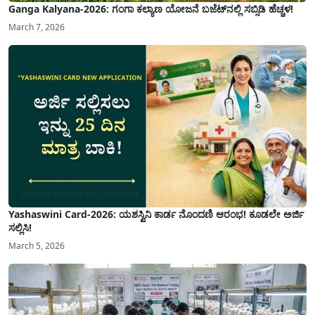
Ganga Kalyana-2026: ಗಂಗಾ ಕಲ್ಯಾಣ ಯೋಜನೆ ಬಜೆಟ್‌ನಲ್ಲಿ ಸಬ್ಸಿಡಿ ಹೆಚ್ಚಳ!
March 7, 2026
Yashaswini Card-2026: ಯಶಸ್ವಿನಿ ಕಾರ್ಡ ನೊಂದಣಿ ಆರಂಭ! ಕೂಡಲೇ ಅರ್ಜಿ
ಸಲ್ಲಿಸಿ!
March 5, 2026