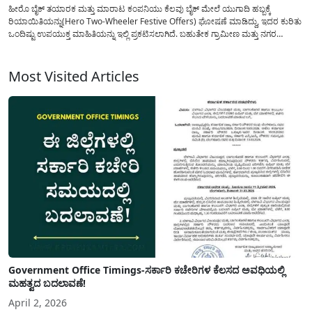
ಹೀರೊ ಬೈಕ್ ತಯಾರಕ ಮತ್ತು ಮಾರಾಟ ಕಂಪನಿಯು ಕೆಲವು ಬೈಕ್ ಮೇಲೆ ಯುಗಾದಿ ಹಬ್ಬಕ್ಕೆ
ರಿಯಾಯಿತಿಯನ್ನು(Hero Two-Wheeler Festive Offers) ಘೋಷಣೆ ಮಾಡಿದ್ದು, ಇದರ ಕುರಿತು
ಒಂದಿಷ್ಟು ಉಪಯುಕ್ತ ಮಾಹಿತಿಯನ್ನು ಇಲ್ಲಿ ಪ್ರಕಟಿಸಲಾಗಿದೆ. ಬಹುತೇಕ ಗ್ರಾಮೀಣ ಮತ್ತು ನಗರ
ಭಾಗದಲ್ಲಿ ಹೀರೊ ಕಂಪನಿಯ(Hero Bike Discount Offers) ಬೈಕ್ ಗಳು ಉತ್ತಮ ಮೈಲೇಜ್
ಕೋಡುತ್ತವೆ ಎನ್ನುವ...
Most Visited Articles
Government Office Timings-ಸರ್ಕಾರಿ ಕಚೇರಿಗಳ ಕೆಲಸದ ಅವಧಿಯಲ್ಲಿ
ಮಹತ್ವದ ಬದಲಾವಣೆ!
April 2, 2026