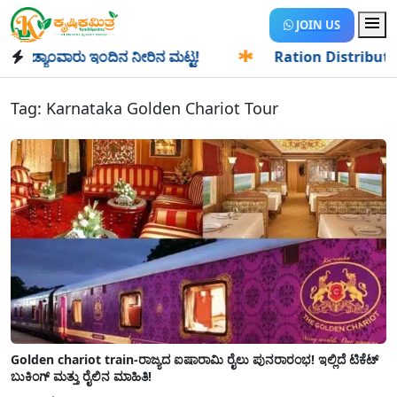
JOIN US
್ಯಾಂವಾರು ಇಂದಿನ ನೀರಿನ ಮಟ್ಟ!
✱
Ration Distribution-ಪಡಿತರದ
Tag:
Karnataka Golden Chariot Tour
Golden chariot train-ರಾಜ್ಯದ ಐಷಾರಾಮಿ ರೈಲು ಪುನರಾರಂಭ! ಇಲ್ಲಿದೆ ಟಿಕೆಟ್
ಬುಕಿಂಗ್ ಮತ್ತು ರೈಲಿನ ಮಾಹಿತಿ!