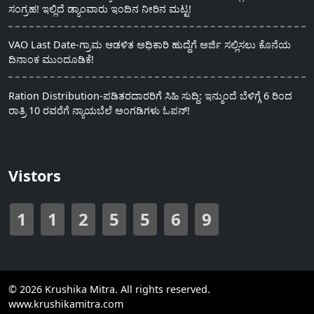
ಸಂಗ್ರಹ! ಇಲ್ಲಿದೆ ಡ್ಯಾಂವಾರು ಇಂದಿನ ನೀರಿನ ಮಟ್ಟ!
VAO Last Date-ಗ್ರಾಮ ಆಡಳಿತ ಅಧಿಕಾರಿ ಹುದ್ದೆಗೆ ಅರ್ಜಿ ಸಲ್ಲಿಸಲು ಕೊನೆಯ
ದಿನಾಂಕ ಮುಂದೂಡಿಕೆ!
Ration Distribution-ಪಡಿತರದಾರರಿಗೆ ಸಿಹಿ ಸುದ್ದಿ: ಇನ್ಮುಂದೆ ಬೆಳಿಗ್ಗೆ 6 ರಿಂದ
ರಾತ್ರಿ 10 ರವರೆಗೆ ನ್ಯಾಯಬೆಲೆ ಅಂಗಡಿಗಳು ಓಪನ್!
Vistors
1
1
2
5
5
6
9
© 2026 Krushika Mitra. All rights reserved.
www.krushikamitra.com