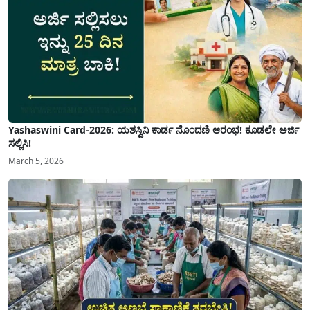
Yashaswini Card-2026: ಯಶಸ್ವಿನಿ ಕಾರ್ಡ ನೊಂದಣಿ ಆರಂಭ! ಕೂಡಲೇ ಅರ್ಜಿ
ಸಲ್ಲಿಸಿ!
March 5, 2026