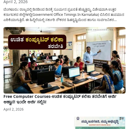
April 2, 2026
ಬೆಂಗಳೂರು: ರಾಜ್ಯದಲ್ಲಿ ದಿನದಿಂದ ದಿನಕ್ಕೆ ಸೂರ್ಯನ ಪ್ರಖರತೆ ಹೆಚ್ಚುತ್ತಿದ್ದು, ವಿಶೇಷವಾಗಿ ಉತ್ತರ
ಕರ್ನಾಟಕದ ಜಿಲ್ಲೆಗಳಲ್ಲಿ(Government Office Timings In Karnataka) ಬಿಸಿಲಿನ ತಾಪಮಾನ
ಏರಿಕೆಯಾಗುತ್ತಿದೆ. ಈ ಹಿನ್ನೆಲೆಯಲ್ಲಿ ಸರ್ಕಾರಿ ನೌಕರರ ಹಿತದೃಷ್ಟಿಯಿಂದ ಹಾಗೂ ಸಾರ್ವಜನಿಕರ
ಅನುಕೂಲಕ್ಕಾಗಿ ಕರ್ನಾಟಕ ಸರ್ಕಾರವು ಮಹತ್ವದ ನಿರ್ಧಾರವೊಂದನ್ನು ಕೈಗೊಂಡಿದೆ. ಕಿತ್ತೂರು ಕರ್ನಾಟಕ
ಮತ್ತು ಕಲ್ಯಾಣ ಕರ್ನಾಟಕದ ಒಟ್ಟು 9 ಜಿಲ್ಲೆಗಳಲ್ಲಿ ಏಪ್ರಿಲ್...
Free Computer Courses-ಉಚಿತ ಕಂಪ್ಯೂಟರ್ ಕಲಿಕಾ ತರಬೇತಿಗೆ ಅರ್ಜಿ
ಆಹ್ವಾನ! ಇಂದೇ ಅರ್ಜಿ ಸಲ್ಲಿಸಿ!
April 2, 2026