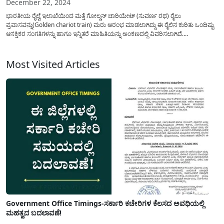
December 22, 2024
ಭಾರತೀಯ ರೈಲ್ವೆ ಇಲಾಖೆಯಿಂದ ಮತ್ತೆ ಗೋಲ್ಡನ್ ಚಾರಿಯೇಟ್ (ಸುವರ್ಣ ರಥ) ರೈಲು
ಪ್ರವಾಸವನ್ನು(Golden chariot train) ಮರು ಆರಂಭ ಮಾಡಲಾಗಿದ್ದು ಈ ರೈಲಿನ ಕುರಿತು ಒಂದಿಷ್ಟು
ಆಸಕ್ತಿಕರ ಸಂಗತಿಗಳನ್ನು ಹಾಗೂ ಇನ್ನಿತರೆ ಮಾಹಿತಿಯನ್ನು ಅಂಕಣದಲ್ಲಿ ವಿವರಿಸಲಾಗಿದೆ.
ಪ್ರವಾಸೋದ್ಯಮ ಇಲಾಖೆ ಮತ್ತು ರೈಲ್ವೆ ಇಲಾಖೆ ಸಹಯೋಗದಲ್ಲಿ ಈ ಯೋಜನೆಯನ್ನು ಆರಂಭ ಮಾಡಿದ್ದು
ದೇಶ ಮತ್ತು ವಿದೇಶಿ ಪ್ರವಾಸಿಗರಿಗೆ...
Most Visited Articles
Government Office Timings-ಸರ್ಕಾರಿ ಕಚೇರಿಗಳ ಕೆಲಸದ ಅವಧಿಯಲ್ಲಿ
ಮಹತ್ವದ ಬದಲಾವಣೆ!