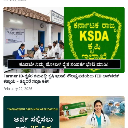
Farmer ID-ರೈತರ ಗಮನಕ್ಕೆ: ಕೃಷಿ ಇಲಾಖೆ ಸೌಲಭ್ಯ ಪಡೆಯಲು FID ಅಪ್‌ಡೇಟ್
ಕಡ್ಡಾಯ – ತಪ್ಪಿದರೆ ಸಬ್ಸಿಡಿ ಕಟ್!
February 22, 2026