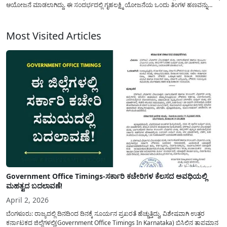
ಆಯೋಜನೆ ಮಾಡಲಾಗಿದ್ದು. ಈ ಸಂದರ್ಭದಲ್ಲಿ ಗೃಹಲಕ್ಷ್ಮಿ ಯೋಜನೆಯ ಒಂದು ತಿಂಗಳ ಹಣವನ್ನು
ಅರ್ಹ ಫಲಾನುಭವಿ ಮಹಿಳೆಯರ ಖಾತೆಗೆ ಜಮಾ ಮಾಡಲಾಗಿದೆ. ದಿನಾಂಕ ಮೇ 19, 2025ರಂದು
ಫಲಾನುಭವಿಗಳ ಖಾತೆಗೆ ಒಂದು ತಿಂಗಳು...
Most Visited Articles
Government Office Timings-ಸರ್ಕಾರಿ ಕಚೇರಿಗಳ ಕೆಲಸದ ಅವಧಿಯಲ್ಲಿ
ಮಹತ್ವದ ಬದಲಾವಣೆ!
April 2, 2026
ಬೆಂಗಳೂರು: ರಾಜ್ಯದಲ್ಲಿ ದಿನದಿಂದ ದಿನಕ್ಕೆ ಸೂರ್ಯನ ಪ್ರಖರತೆ ಹೆಚ್ಚುತ್ತಿದ್ದು, ವಿಶೇಷವಾಗಿ ಉತ್ತರ
ಕರ್ನಾಟಕದ ಜಿಲ್ಲೆಗಳಲ್ಲಿ(Government Office Timings In Karnataka) ಬಿಸಿಲಿನ ತಾಪಮಾನ