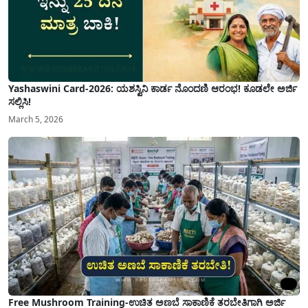
Yashaswini Card-2026: ಯಶಸ್ವಿನಿ ಕಾರ್ಡ ನೊಂದಣಿ ಆರಂಭ! ಕೂಡಲೇ ಅರ್ಜಿ
ಸಲ್ಲಿಸಿ!
March 5, 2026
Free Mushroom Training-ಉಚಿತ ಅಣಬೆ ಸಾಕಾಣಿಕೆ ತರಬೇತಿಗಾಗಿ ಅರ್ಜಿ