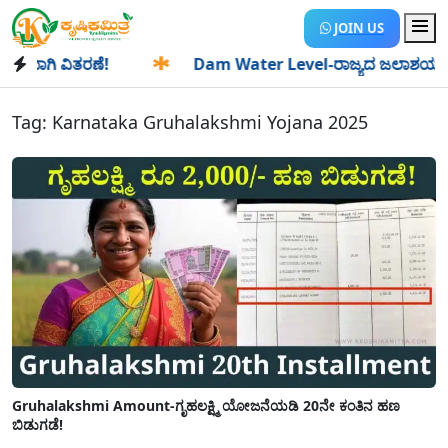
JOIN US
ಾಗಿ ವಿತರಣೆ!
✱
Dam Water Level-ರಾಜ್ಯದ ಜಲಾಶಯಗಳಿಗೆ ಒಂದೇ 
Tag:
Karnataka Gruhalakshmi Yojana 2025
Gruhalakshmi Amount-ಗೃಹಲಕ್ಷ್ಮಿ ಯೋಜನೆಯಡಿ 20ನೇ ಕಂತಿನ ಹಣ
ಬಿಡುಗಡೆ!