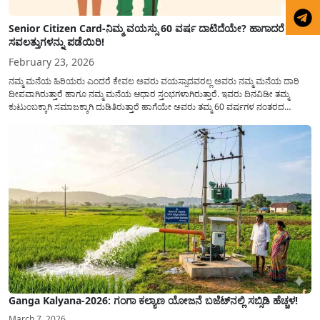
Senior Citizen Card-ನಿಮ್ಮ ವಯಸ್ಸು 60 ವರ್ಷ ದಾಟಿದೆಯೇ? ಹಾಗಾದರೆ ಈ
ಸವಲತ್ತುಗಳನ್ನು ಪಡೆಯಿರಿ!
February 23, 2026
ನಮ್ಮ ಮನೆಯ ಹಿರಿಯರು ಎಂದರೆ ಕೇವಲ ಅವರು ವಯಸ್ಸಾದವರಲ್ಲ ಅವರು ನಮ್ಮ ಮನೆಯ ದಾರಿ
ದೀಪವಾಗಿರುತ್ತಾರೆ ಹಾಗೂ ನಮ್ಮ ಮನೆಯ ಆಧಾರ ಸ್ತಂಭಗಳಾಗಿರುತ್ತಾರೆ. ಇವರು ದಿನವಿಡೀ ತಮ್ಮ
ಕುಟುಂಬಕ್ಕಾಗಿ ಸಮಾಜಕ್ಕಾಗಿ ದುಡಿತಿರುತ್ತಾರೆ ಹಾಗೆಯೇ ಅವರು ತಮ್ಮ 60 ವರ್ಷಗಳ ನಂತರದ
ಜೀವನವನ್ನು ನೆಮ್ಮದಿಯಿಂದ ಕಳೆಯಬೇಕೆಂಬುದು ಪ್ರತಿಯೊಬ್ಬರ ಕನಸಾಗಿರುತ್ತದೆ ಆದ್ದರಿಂದ ಸರ್ಕಾರವು
ಹಿರಿಯ ನಾಗರಿಕರ ಗುರುತಿನ ಚೀಟಿ...
Ganga Kalyana-2026: ಗಂಗಾ ಕಲ್ಯಾಣ ಯೋಜನೆ ಬಜೆಟ್‌ನಲ್ಲಿ ಸಬ್ಸಿಡಿ ಹೆಚ್ಚಳ!
March 7, 2026