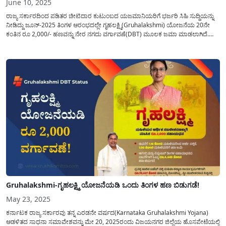
June 10, 2025
ರಾಜ್ಯ ಸರ್ಕಾರದಿಂದ ಪಡಿತರ ಚೀಟಿದಾರ ಕುಟುಂಬದ ಯಜಮಾನಿಯರಿಗೆ ಭರ್ಜರಿ ಸಿಹಿ ಸುದ್ದಿಯನ್ನು
ನೀಡಿದ್ದು ಜೂನ್-2025 ತಿಂಗಳ ಆರಂಭದಲ್ಲೇ ಗೃಹಲಕ್ಷ್ಮಿ(Gruhalakshmi) ಯೋಜನೆಯ 20ನೇ
ಕಂತಿನ ರೂ 2,000/- ಹಣವನ್ನು ನೇರ ನಗದು ವರ್ಗಾವಣೆ(DBT) ಮೂಲಕ ಜಮಾ ಮಾಡಲಾಗಿದೆ.
ಪಡಿತರ ಚೀಟಿ(Ration Card) ಹೊಂದಿರುವ ಕುಟುಂಬದ ಯಜಮಾನಿಯರ ಅರ್ಹ ಫಲಾನುಭವಿಗಳ
ಖಾತೆಗೆ ಮಹಿಳಾ ಮತ್ತು ಮಕ್ಕಳ ಕಲ್ಯಾಣ ಇಲಾಖೆಯ...
Gruhalakshmi-ಗೃಹಲಕ್ಷ್ಮಿ ಯೋಜನೆಯಡಿ ಒಂದು ತಿಂಗಳ ಹಣ ಬಿಡುಗಡೆ!
May 23, 2025
ಕರ್ನಾಟಕ ರಾಜ್ಯ ಸರ್ಕಾರವು ತನ್ನ ಎರಡನೇ ವರ್ಷದ(Karnataka Gruhalakshmi Yojana)
ಆಡಳಿತದ ಸಾಧನಾ ಸಮಾವೇಶವನ್ನು ಮೇ 20, 2025ರಂದು ವಿಜಯನಗರ ಜಿಲ್ಲೆಯ ಹೊಸಪೇಟೆಯಲ್ಲಿ