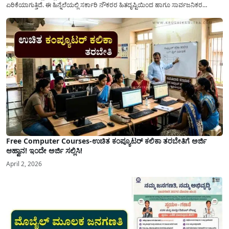
ಏರಿಕೆಯಾಗುತ್ತಿದೆ. ಈ ಹಿನ್ನೆಲೆಯಲ್ಲಿ ಸರ್ಕಾರಿ ನೌಕರರ ಹಿತದೃಷ್ಟಿಯಿಂದ ಹಾಗೂ ಸಾರ್ವಜನಿಕರ
ಅನುಕೂಲಕ್ಕಾಗಿ ಕರ್ನಾಟಕ ಸರ್ಕಾರವು ಮಹತ್ವದ ನಿರ್ಧಾರವೊಂದನ್ನು ಕೈಗೊಂಡಿದೆ. ಕಿತ್ತೂರು ಕರ್ನಾಟಕ
ಮತ್ತು ಕಲ್ಯಾಣ ಕರ್ನಾಟಕದ ಒಟ್ಟು 9 ಜಿಲ್ಲೆಗಳಲ್ಲಿ ಏಪ್ರಿಲ್...
Free Computer Courses-ಉಚಿತ ಕಂಪ್ಯೂಟರ್ ಕಲಿಕಾ ತರಬೇತಿಗೆ ಅರ್ಜಿ
ಆಹ್ವಾನ! ಇಂದೇ ಅರ್ಜಿ ಸಲ್ಲಿಸಿ!
April 2, 2026