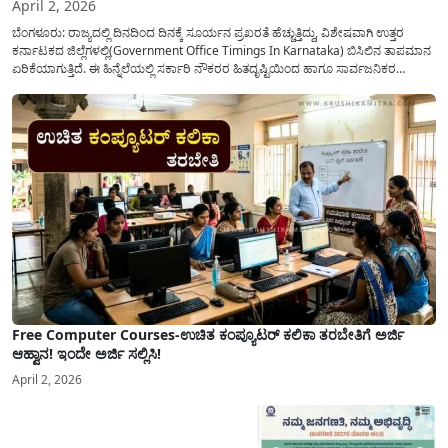
April 2, 2026
ಬೆಂಗಳೂರು: ರಾಜ್ಯದಲ್ಲಿ ದಿನದಿಂದ ದಿನಕ್ಕೆ ಸೂರ್ಯನ ಪ್ರಖರತೆ ಹೆಚ್ಚುತ್ತಿದ್ದು, ವಿಶೇಷವಾಗಿ ಉತ್ತರ
ಕರ್ನಾಟಕದ ಜಿಲ್ಲೆಗಳಲ್ಲಿ(Government Office Timings In Karnataka) ಬಿಸಿಲಿನ ತಾಪಮಾನ
ಏರಿಕೆಯಾಗುತ್ತಿದೆ. ಈ ಹಿನ್ನೆಲೆಯಲ್ಲಿ ಸರ್ಕಾರಿ ನೌಕರರ ಹಿತದೃಷ್ಟಿಯಿಂದ ಹಾಗೂ ಸಾರ್ವಜನಿಕರ
ಅನುಕೂಲಕ್ಕಾಗಿ ಕರ್ನಾಟಕ ಸರ್ಕಾರವು ಮಹತ್ವದ ನಿರ್ಧಾರವೊಂದನ್ನು ಕೈಗೊಂಡಿದೆ. ಕಿತ್ತೂರು ಕರ್ನಾಟಕ
ಮತ್ತು ಕಲ್ಯಾಣ ಕರ್ನಾಟಕದ ಒಟ್ಟು 9 ಜಿಲ್ಲೆಗಳಲ್ಲಿ ಏಪ್ರಿಲ್...
Free Computer Courses-ಉಚಿತ ಕಂಪ್ಯೂಟರ್ ಕಲಿಕಾ ತರಬೇತಿಗೆ ಅರ್ಜಿ
ಆಹ್ವಾನ! ಇಂದೇ ಅರ್ಜಿ ಸಲ್ಲಿಸಿ!
April 2, 2026