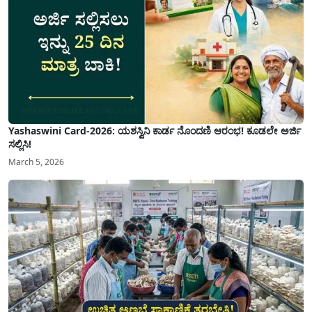
Yashaswini Card-2026: ಯಶಸ್ವಿನಿ ಕಾರ್ಡ ನೊಂದಣಿ ಆರಂಭ! ಕೂಡಲೇ ಅರ್ಜಿ
ಸಲ್ಲಿಸಿ!
March 5, 2026