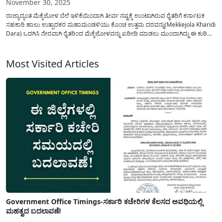
November 30, 2025
ರಾಜ್ಯಾದ್ಯಂತ ಮೆಕ್ಕೆಜೋಳ ಬೆಲೆ ಇಳಿಕೆಯಿಂದಾಗಿ ತೀರ್ವ ನಷ್ಟಕ್ಕೆ ಉಂಟಾಗಿರುವ ರೈತರಿಗೆ ಕರ್ನಾಟಕ
ಸಹಕಾರಿ ಹಾಲು ಉತ್ಪಾದಕರ ಮಹಾಮಂಡಳಿಯು ಕೊಂಚ ಉತ್ತಮ ದರವನ್ನು(Mekkejola Kharidi
Dara) ಒದಗಿಸಿ ನೇರವಾಗಿ ರೈತರಿಂದ ಮೆಕ್ಕೆಜೋಳವನ್ನು ಖರೀದಿ ಮಾಡಲು ಮುಂದಾಗಿದ್ದು ಈ ಕುರಿತು
ಅಧಿಕೃತ ಆದೇಶವನ್ನು ಹೊರಡಿಸಿದ್ದು ಇದರ ಸಂಪೂರ್ಣ ಮಾಹಿತಿಯನ್ನು ಇಲ್ಲಿ ಹಂಚಿಕೊಳ್ಳಲಾಗಿದೆ. ನಮ್ಮ
ರಾಜ್ಯದಲ್ಲಿ ರೈತರು ದೊಡ್ಡ ಪ್ರಮಾಣದಲ್ಲಿ...
Most Visited Articles
Government Office Timings-ಸರ್ಕಾರಿ ಕಚೇರಿಗಳ ಕೆಲಸದ ಅವಧಿಯಲ್ಲಿ
ಮಹತ್ವದ ಬದಲಾವಣೆ!