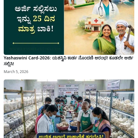
Yashaswini Card-2026: ಯಶಸ್ವಿನಿ ಕಾರ್ಡ ನೊಂದಣಿ ಆರಂಭ! ಕೂಡಲೇ ಅರ್ಜಿ
ಸಲ್ಲಿಸಿ!
March 5, 2026