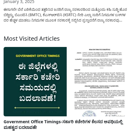
January 3, 2025
ಈಗಾಗಲೇ ಬೆಲೆ ಏರಿಕೆಯಿಂದ ತತ್ತರಿಸಿದ ಜನರಿಗೆ ರಾಜ್ಯ ಸರಕಾರದಿಂದ ಮತ್ತೊಂದು ಕಹಿ ಸುದ್ದಿ ಹೊರ
ಬಿದ್ದಿದ್ದು, ಬಿಎಂಟಿಸಿ (BMTC), ಕೆಎಸ್‌ಆರ್‌ಟಿಸಿ (KSRTC) ಸೇರಿ ಎಲ್ಲಾ ಸಾರಿಗೆ ನಿಗಮಗಳ ಬಸ್‌ಗಳ
ದರ ಹೆಚ್ಚಳ ಮಾಡಲು ನಿಗಮಗಳ ಮೂಲಕ ಸರಕಾರಕ್ಕೆ ಸಲ್ಲಿಸಿದ ಪ್ರಸ್ತಾವನೆಗೆ ರಾಜ್ಯ ಸರಕಾರವು
ಅಧಿಕೃತವಾಗಿ ಅನುಮೋದನೆ ನೀಡಿದೆ. ರಾಜ್ಯ ಸರಕಾರದ ಹೊಸ ಆದೇಶದ ಪ್ರಕಾರ ರಾಜ್ಯದಲ್ಲಿ...
Most Visited Articles
Government Office Timings-ಸರ್ಕಾರಿ ಕಚೇರಿಗಳ ಕೆಲಸದ ಅವಧಿಯಲ್ಲಿ
ಮಹತ್ವದ ಬದಲಾವಣೆ!