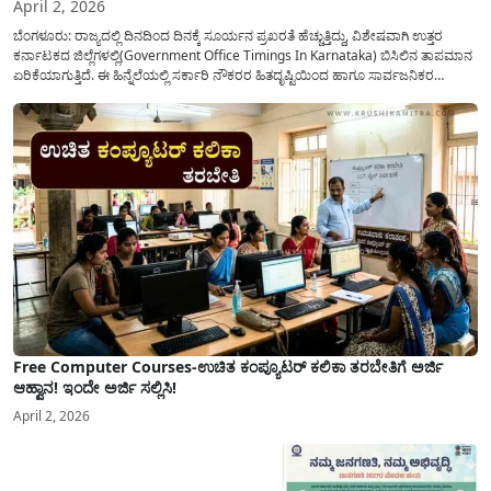
April 2, 2026
ಬೆಂಗಳೂರು: ರಾಜ್ಯದಲ್ಲಿ ದಿನದಿಂದ ದಿನಕ್ಕೆ ಸೂರ್ಯನ ಪ್ರಖರತೆ ಹೆಚ್ಚುತ್ತಿದ್ದು, ವಿಶೇಷವಾಗಿ ಉತ್ತರ
ಕರ್ನಾಟಕದ ಜಿಲ್ಲೆಗಳಲ್ಲಿ(Government Office Timings In Karnataka) ಬಿಸಿಲಿನ ತಾಪಮಾನ
ಏರಿಕೆಯಾಗುತ್ತಿದೆ. ಈ ಹಿನ್ನೆಲೆಯಲ್ಲಿ ಸರ್ಕಾರಿ ನೌಕರರ ಹಿತದೃಷ್ಟಿಯಿಂದ ಹಾಗೂ ಸಾರ್ವಜನಿಕರ
ಅನುಕೂಲಕ್ಕಾಗಿ ಕರ್ನಾಟಕ ಸರ್ಕಾರವು ಮಹತ್ವದ ನಿರ್ಧಾರವೊಂದನ್ನು ಕೈಗೊಂಡಿದೆ. ಕಿತ್ತೂರು ಕರ್ನಾಟಕ
ಮತ್ತು ಕಲ್ಯಾಣ ಕರ್ನಾಟಕದ ಒಟ್ಟು 9 ಜಿಲ್ಲೆಗಳಲ್ಲಿ ಏಪ್ರಿಲ್...
Free Computer Courses-ಉಚಿತ ಕಂಪ್ಯೂಟರ್ ಕಲಿಕಾ ತರಬೇತಿಗೆ ಅರ್ಜಿ
ಆಹ್ವಾನ! ಇಂದೇ ಅರ್ಜಿ ಸಲ್ಲಿಸಿ!
April 2, 2026