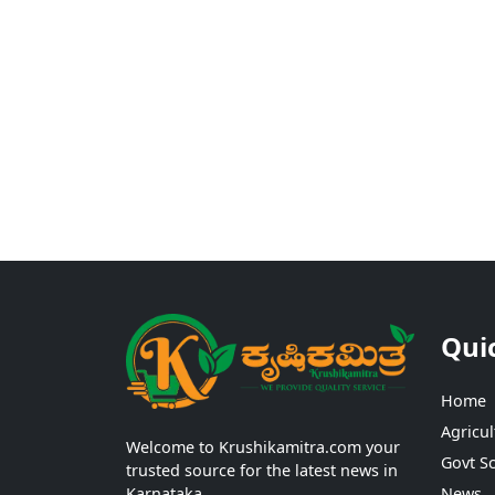
Qui
Home
Agricul
Welcome to Krushikamitra.com your
Govt S
trusted source for the latest news in
Karnataka.
News