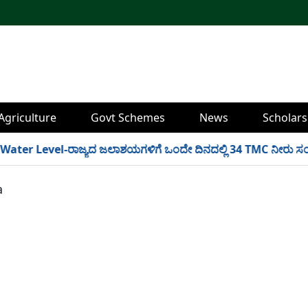
Agriculture
Govt Schemes
News
Scholars
r Level-ರಾಜ್ಯದ ಜಲಾಶಯಗಳಿಗೆ ಒಂದೇ ದಿನದಲ್ಲಿ 34 TMC ನೀರು ಸಂಗ್ರಹ! ಇ
a