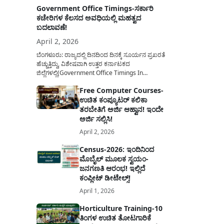
Government Office Timings-ಸರ್ಕಾರಿ
ಕಚೇರಿಗಳ ಕೆಲಸದ ಅವಧಿಯಲ್ಲಿ ಮಹತ್ವದ
ಬದಲಾವಣೆ!
April 2, 2026
ಬೆಂಗಳೂರು: ರಾಜ್ಯದಲ್ಲಿ ದಿನದಿಂದ ದಿನಕ್ಕೆ ಸೂರ್ಯನ ಪ್ರಖರತೆ
ಹೆಚ್ಚುತ್ತಿದ್ದು, ವಿಶೇಷವಾಗಿ ಉತ್ತರ ಕರ್ನಾಟಕದ
ಜಿಲ್ಲೆಗಳಲ್ಲಿ(Government Office Timings In
Karnataka) ಬಿಸಿಲಿನ ತಾಪಮಾನ ಏರಿಕೆಯಾಗುತ್ತಿದೆ. ಈ
Free Computer Courses-
ಹಿನ್ನೆಲೆಯಲ್ಲಿ ಸರ್ಕಾರಿ ನೌಕರರ ಹಿತದೃಷ್ಟಿಯಿಂದ ಹಾಗೂ
ಉಚಿತ ಕಂಪ್ಯೂಟರ್ ಕಲಿಕಾ
ಸಾರ್ವಜನಿಕರ ಅನುಕೂಲಕ್ಕಾಗಿ ಕರ್ನಾಟಕ ಸರ್ಕಾರವು
ಮಹತ್ವದ ನಿರ್ಧಾರವೊಂದನ್ನು ಕೈಗೊಂಡಿದೆ. ಕಿತ್ತೂರು ಕರ್ನಾಟಕ
ತರಬೇತಿಗೆ ಅರ್ಜಿ ಆಹ್ವಾನ! ಇಂದೇ
ಮತ್ತು ಕಲ್ಯಾಣ ಕರ್ನಾಟಕದ ಒಟ್ಟು 9 ಜಿಲ್ಲೆಗಳಲ್ಲಿ ಏಪ್ರಿಲ್...
ಅರ್ಜಿ ಸಲ್ಲಿಸಿ!
April 2, 2026
Census-2026: ಇಂದಿನಿಂದ
ಮೊಬೈಲ್ ಮೂಲಕ ಸ್ವಯಂ-
ಜನಗಣತಿ ಆರಂಭ! ಇಲ್ಲಿದೆ
ಕಂಪ್ಲೀಟ್ ಡೀಟೇಲ್ಸ್!
April 1, 2026
Horticulture Training-10
ತಿಂಗಳ ಉಚಿತ ತೋಟಗಾರಿಕೆ