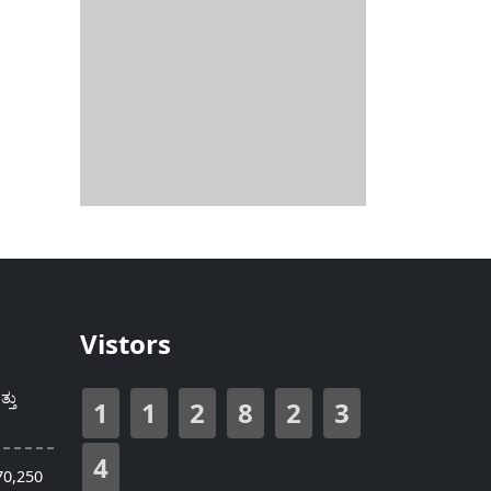
Vistors
್ತು
1
1
2
8
2
3
4
70,250