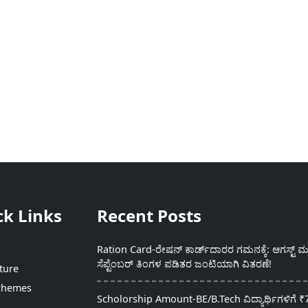
ck Links
Recent Posts
Ration Card-ರೇಷನ್ ಕಾರ್ಡ್‍ದಾರರ ಗಮನಕ್ಕೆ: ಆಗಸ್ಟ್ ಮತ
ಸೆಪ್ಟೆಂಬರ್ ತಿಂಗಳ ಪಡಿತರ ಜಂಟಿಯಾಗಿ ವಿತರಣೆ!
ture
chemes
Scholorship Amount-BE/B.Tech ವಿದ್ಯಾರ್ಥಿಗಳಿಗೆ ₹