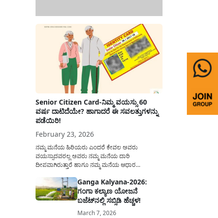
Senior Citizen Card-ನಿಮ್ಮ ವಯಸ್ಸು 60
ವರ್ಷ ದಾಟಿದೆಯೇ? ಹಾಗಾದರೆ ಈ ಸವಲತ್ತುಗಳನ್ನು
ಪಡೆಯಿರಿ!
February 23, 2026
ನಮ್ಮ ಮನೆಯ ಹಿರಿಯರು ಎಂದರೆ ಕೇವಲ ಅವರು
ವಯಸ್ಸಾದವರಲ್ಲ ಅವರು ನಮ್ಮ ಮನೆಯ ದಾರಿ
ದೀಪವಾಗಿರುತ್ತಾರೆ ಹಾಗೂ ನಮ್ಮ ಮನೆಯ ಆಧಾರ
ಸ್ತಂಭಗಳಾಗಿರುತ್ತಾರೆ. ಇವರು ದಿನವಿಡೀ ತಮ್ಮ ಕುಟುಂಬಕ್ಕಾಗಿ
Ganga Kalyana-2026:
ಸಮಾಜಕ್ಕಾಗಿ ದುಡಿತಿರುತ್ತಾರೆ ಹಾಗೆಯೇ ಅವರು ತಮ್ಮ 60
ಗಂಗಾ ಕಲ್ಯಾಣ ಯೋಜನೆ
ವರ್ಷಗಳ ನಂತರದ ಜೀವನವನ್ನು ನೆಮ್ಮದಿಯಿಂದ
ಕಳೆಯಬೇಕೆಂಬುದು ಪ್ರತಿಯೊಬ್ಬರ ಕನಸಾಗಿರುತ್ತದೆ ಆದ್ದರಿಂದ
ಬಜೆಟ್‌ನಲ್ಲಿ ಸಬ್ಸಿಡಿ ಹೆಚ್ಚಳ!
ಸರ್ಕಾರವು ಹಿರಿಯ ನಾಗರಿಕರ ಗುರುತಿನ ಚೀಟಿ...
March 7, 2026