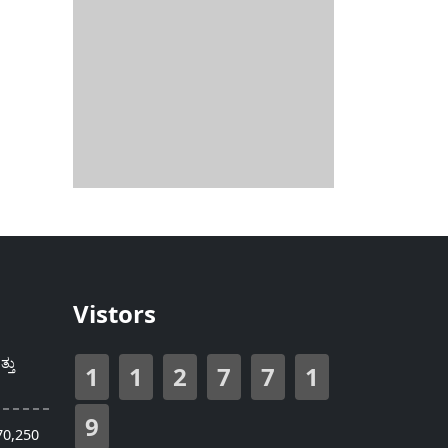
Vistors
್ತು
1
1
2
7
7
1
9
70,250