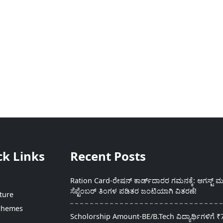
ck Links
Recent Posts
Ration Card-ರೇಷನ್ ಕಾರ್ಡ್‍ದಾರರ ಗಮನಕ್ಕೆ: ಆಗಸ್ಟ್ ಮತ
ಸೆಪ್ಟೆಂಬರ್ ತಿಂಗಳ ಪಡಿತರ ಜಂಟಿಯಾಗಿ ವಿತರಣೆ!
ture
chemes
Scholorship Amount-BE/B.Tech ವಿದ್ಯಾರ್ಥಿಗಳಿಗೆ ₹