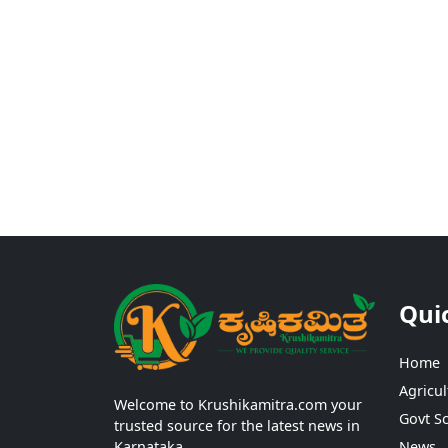
Qui
Home
Agricul
Welcome to Krushikamitra.com your
Govt S
trusted source for the latest news in
Karnataka.
News