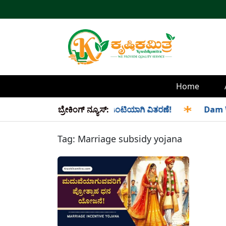
Home
ಮತ್ತು ಸೆಪ್ಟೆಂಬರ್ ತಿಂಗಳ ಪಡಿತರ ಜಂಟಿಯಾಗಿ ವಿತರಣೆ!
ಬ್ರೇಕಿಂಗ್ ನ್ಯೂಸ್:
✱
Dam Water
Tag:
Marriage subsidy yojana