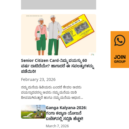
Senior Citizen Card-ನಿಮ್ಮ ವಯಸ್ಸು 60
ವರ್ಷ ದಾಟಿದೆಯೇ? ಹಾಗಾದರೆ ಈ ಸವಲತ್ತುಗಳನ್ನು
ಪಡೆಯಿರಿ!
February 23, 2026
ನಮ್ಮ ಮನೆಯ ಹಿರಿಯರು ಎಂದರೆ ಕೇವಲ ಅವರು
ವಯಸ್ಸಾದವರಲ್ಲ ಅವರು ನಮ್ಮ ಮನೆಯ ದಾರಿ
ದೀಪವಾಗಿರುತ್ತಾರೆ ಹಾಗೂ ನಮ್ಮ ಮನೆಯ ಆಧಾರ
ಸ್ತಂಭಗಳಾಗಿರುತ್ತಾರೆ. ಇವರು ದಿನವಿಡೀ ತಮ್ಮ ಕುಟುಂಬಕ್ಕಾಗಿ
Ganga Kalyana-2026:
ಸಮಾಜಕ್ಕಾಗಿ ದುಡಿತಿರುತ್ತಾರೆ ಹಾಗೆಯೇ ಅವರು ತಮ್ಮ 60
ಗಂಗಾ ಕಲ್ಯಾಣ ಯೋಜನೆ
ವರ್ಷಗಳ ನಂತರದ ಜೀವನವನ್ನು ನೆಮ್ಮದಿಯಿಂದ
ಕಳೆಯಬೇಕೆಂಬುದು ಪ್ರತಿಯೊಬ್ಬರ ಕನಸಾಗಿರುತ್ತದೆ ಆದ್ದರಿಂದ
ಬಜೆಟ್‌ನಲ್ಲಿ ಸಬ್ಸಿಡಿ ಹೆಚ್ಚಳ!
ಸರ್ಕಾರವು ಹಿರಿಯ ನಾಗರಿಕರ ಗುರುತಿನ ಚೀಟಿ...
March 7, 2026