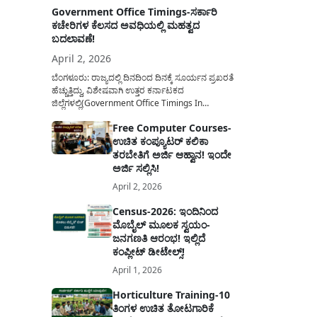
Government Office Timings-ಸರ್ಕಾರಿ
ಕಚೇರಿಗಳ ಕೆಲಸದ ಅವಧಿಯಲ್ಲಿ ಮಹತ್ವದ
ಬದಲಾವಣೆ!
April 2, 2026
ಬೆಂಗಳೂರು: ರಾಜ್ಯದಲ್ಲಿ ದಿನದಿಂದ ದಿನಕ್ಕೆ ಸೂರ್ಯನ ಪ್ರಖರತೆ
ಹೆಚ್ಚುತ್ತಿದ್ದು, ವಿಶೇಷವಾಗಿ ಉತ್ತರ ಕರ್ನಾಟಕದ
ಜಿಲ್ಲೆಗಳಲ್ಲಿ(Government Office Timings In
Karnataka) ಬಿಸಿಲಿನ ತಾಪಮಾನ ಏರಿಕೆಯಾಗುತ್ತಿದೆ. ಈ
Free Computer Courses-
ಹಿನ್ನೆಲೆಯಲ್ಲಿ ಸರ್ಕಾರಿ ನೌಕರರ ಹಿತದೃಷ್ಟಿಯಿಂದ ಹಾಗೂ
ಉಚಿತ ಕಂಪ್ಯೂಟರ್ ಕಲಿಕಾ
ಸಾರ್ವಜನಿಕರ ಅನುಕೂಲಕ್ಕಾಗಿ ಕರ್ನಾಟಕ ಸರ್ಕಾರವು
ಮಹತ್ವದ ನಿರ್ಧಾರವೊಂದನ್ನು ಕೈಗೊಂಡಿದೆ. ಕಿತ್ತೂರು ಕರ್ನಾಟಕ
ತರಬೇತಿಗೆ ಅರ್ಜಿ ಆಹ್ವಾನ! ಇಂದೇ
ಮತ್ತು ಕಲ್ಯಾಣ ಕರ್ನಾಟಕದ ಒಟ್ಟು 9 ಜಿಲ್ಲೆಗಳಲ್ಲಿ ಏಪ್ರಿಲ್...
ಅರ್ಜಿ ಸಲ್ಲಿಸಿ!
April 2, 2026
Census-2026: ಇಂದಿನಿಂದ
ಮೊಬೈಲ್ ಮೂಲಕ ಸ್ವಯಂ-
ಜನಗಣತಿ ಆರಂಭ! ಇಲ್ಲಿದೆ
ಕಂಪ್ಲೀಟ್ ಡೀಟೇಲ್ಸ್!
April 1, 2026
Horticulture Training-10
ತಿಂಗಳ ಉಚಿತ ತೋಟಗಾರಿಕೆ