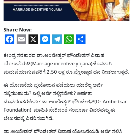
Share Now:
Facebook
Email
X
Messenger
Telegram
WhatsApp
Share
ಕೇಂದ್ರ ಸರಕಾರದ ಡಾ.ಅಂಬೇಡ್ಕರ್ ಫೌಂಡೇಶನ್ ವಿವಾಹ
ಯೋಜನೆಯಡಿ(Marriage incentive yojana)ಹೊಸದಾಗಿ
ಮದುವೆಯಾಗುವವರಿಗೆ 2.50 ಲಕ್ಷ ರೂ.ಪ್ರೋತ್ಸಾಹ ಧನ ನೀಡಲಾಗುತ್ತದೆ.
ಈ ಯೋಜನೆಯ ಪ್ರಯೋಜನ ಪಡೆಯಲು ಯಾರೆಲ್ಲ ಅರ್ಜಿ
ಸಲ್ಲಿಸಬಹುದು? ಎಲ್ಲಿ ಅರ್ಜಿ ಸಲ್ಲಿಸಬೇಕು? ಅರ್ಹತಾ
ಮಾನದಂಡಗಳೇನು? ಡಾ.ಅಂಬೇಡ್ಕರ್ ಫೌಂಡೇಶನ್(Dr Ambedkar
Foundation) ಮಾಹಿತಿ ಸೇರಿದಂತೆ ಸಂಪೂರ್ಣ ವಿವರವನ್ನು ಈ
ಲೇಖನದಲ್ಲಿ ವಿವರಿಸಲಾಗಿದೆ.
ಡಾ.ಅಂಬೇಡ್ಕರ್ ಫೌಂಡೇಶನ್ ವಿವಾಹ ಯೋಜನೆಯಡಿ ಅರ್ಜಿ ಸಲ್ಲಿಸಿ