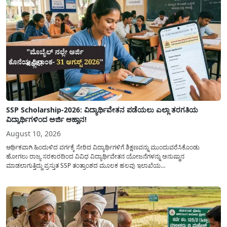
SSP Scholarship-2026: ವಿದ್ಯಾರ್ಥಿವೇತನ ಪಡೆಯಲು ಎಲ್ಲಾ ತರಗತಿಯ
ವಿದ್ಯಾರ್ಥಿಗಳಿಂದ ಅರ್ಜಿ ಆಹ್ವಾನ!
August 10, 2026
ಆರ್ಥಿಕವಾಗಿ ಹಿಂದುಳಿದ ವರ್ಗಕ್ಕೆ ಸೇರಿದ ವಿದ್ಯಾರ್ಥಿಗಳಿಗೆ ಶಿಕ್ಷಣವನ್ನು ಮುಂದುವರೆಸಿಕೊಂಡು
ಹೋಗಲು ರಾಜ್ಯ ಸರಕಾರದಿಂದ ವಿವಿಧ ವಿದ್ಯಾರ್ಥಿವೇತನ ಯೋಜನೆಗಳನ್ನು ಅನುಷ್ಥಾನ
ಮಾಡಲಾಗುತ್ತಿದ್ದು ಪ್ರಸ್ತುತ SSP ತಂತ್ರಾಂಶದ ಮೂಲಕ ಹಲವು ಇಲಾಖೆಯ
ವಿದ್ಯಾರ್ಥಿವೇತನವನ್ನು(Scholarship) ಪಡೆಯಲು ಅರ್ಹ ವಿದ್ಯಾರ್ಥಿಗಳಿಂದ ಅರ್ಜಿಯನ್ನು
ಆಹ್ವಾನಿಸಲಾಗಿದೆ. ರಾಜ್ಯ ಸರಕಾರದ ಎಲ್ಲಾ ಇಲಾಖೆ ಮತ್ತು ಯೋಜನೆಯ
ವಿದ್ಯಾರ್ಥಿವೇತನವನ್ನು(Scholarship Application) ಪಡೆಯಲು ವಿದ್ಯಾರ್ಥಿಗಳಿಗೆ ಅರ್ಜಿ ಸಲ್ಲಿಸಲು
ಸರಳ...