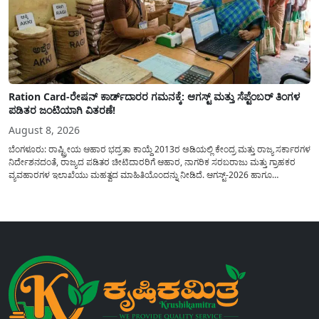
Ration Card-ರೇಷನ್ ಕಾರ್ಡ್‍ದಾರರ ಗಮನಕ್ಕೆ: ಆಗಸ್ಟ್ ಮತ್ತು ಸೆಪ್ಟೆಂಬರ್ ತಿಂಗಳ
ಪಡಿತರ ಜಂಟಿಯಾಗಿ ವಿತರಣೆ!
August 8, 2026
ಬೆಂಗಳೂರು: ರಾಷ್ಟ್ರೀಯ ಆಹಾರ ಭದ್ರತಾ ಕಾಯ್ದೆ 2013ರ ಅಡಿಯಲ್ಲಿ ಕೇಂದ್ರ ಮತ್ತು ರಾಜ್ಯ ಸರ್ಕಾರಗಳ
ನಿರ್ದೇಶನದಂತೆ, ರಾಜ್ಯದ ಪಡಿತರ ಚೀಟಿದಾರರಿಗೆ ಆಹಾರ, ನಾಗರಿಕ ಸರಬರಾಜು ಮತ್ತು ಗ್ರಾಹಕರ
ವ್ಯವಹಾರಗಳ ಇಲಾಖೆಯು ಮಹತ್ವದ ಮಾಹಿತಿಯೊಂದನ್ನು ನೀಡಿದೆ. ಆಗಸ್ಟ್-2026 ಹಾಗೂ
ಸೆಪ್ಟೆಂಬರ್-2026 ಈ ಎರಡೂ ತಿಂಗಳ ಆಹಾರ ಧಾನ್ಯಗಳ ವಿತರಣೆಯನ್ನು ಆಗಸ್ಟ್ ಮಾಹೆಯಲ್ಲೇ ಒಟ್ಟಿಗೆ
(ಜಂಟಿಯಾಗಿ) ನೀಡಲು ನಿರ್ಧರಿಸಲಾಗಿದೆ....