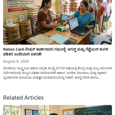
Ration Card-ರೇಷನ್ ಕಾರ್ಡ್‍ದಾರರ ಗಮನಕ್ಕೆ: ಆಗಸ್ಟ್ ಮತ್ತು ಸೆಪ್ಟೆಂಬರ್ ತಿಂಗಳ
ಪಡಿತರ ಜಂಟಿಯಾಗಿ ವಿತರಣೆ!
August 8, 2026
ಬೆಂಗಳೂರು: ರಾಷ್ಟ್ರೀಯ ಆಹಾರ ಭದ್ರತಾ ಕಾಯ್ದೆ 2013ರ ಅಡಿಯಲ್ಲಿ ಕೇಂದ್ರ ಮತ್ತು ರಾಜ್ಯ ಸರ್ಕಾರಗಳ
ನಿರ್ದೇಶನದಂತೆ, ರಾಜ್ಯದ ಪಡಿತರ ಚೀಟಿದಾರರಿಗೆ ಆಹಾರ, ನಾಗರಿಕ ಸರಬರಾಜು ಮತ್ತು ಗ್ರಾಹಕರ
ವ್ಯವಹಾರಗಳ ಇಲಾಖೆಯು ಮಹತ್ವದ ಮಾಹಿತಿಯೊಂದನ್ನು ನೀಡಿದೆ. ಆಗಸ್ಟ್-2026 ಹಾಗೂ
ಸೆಪ್ಟೆಂಬರ್-2026 ಈ ಎರಡೂ ತಿಂಗಳ ಆಹಾರ ಧಾನ್ಯಗಳ ವಿತರಣೆಯನ್ನು ಆಗಸ್ಟ್ ಮಾಹೆಯಲ್ಲೇ ಒಟ್ಟಿಗೆ
(ಜಂಟಿಯಾಗಿ) ನೀಡಲು ನಿರ್ಧರಿಸಲಾಗಿದೆ....
Related Articles