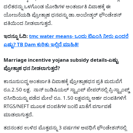
ದಲಿತರನ್ನು ಒಳಗೊಂಡ ಜೋಡಿಗಳ ಅಂತರ್ಜಾತಿ ವಿವಾಹಕ್ಕೆ ಈ
ಯೋಜನೆಯಡಿ ಪ್ರೋತ್ಸಾಹ ಧನವನ್ನು ಡಾ.ಅಂಬೇಡ್ಕರ್ ಫೌಂಡೇಶನ್
ವತಿಯಿಂದ ನೀಡಲಾಗುತ್ತದೆ.
ಇದನ್ನೂ ಓದಿ:
tmc water means- ಒಂದು ಟಿಎಂಸಿ ನೀರು ಎಂದರೆ
ಎಷ್ಟು? TB Dam ಕುರಿತು ಇಲ್ಲಿದೆ ಮಾಹಿತಿ!
Marriage incentive yojana subsidy details-ಎಷ್ಟು
ಪ್ರೋತ್ಸಾಹ ಧನ ನೀಡಲಾಗುತ್ತದೆ?
ಕಾನೂನುಬದ್ಧ ಅಂತರ್ಜಾತಿ ವಿವಾಹಕ್ಕೆ ಪ್ರೋತ್ಸಾಹಧನ ಪ್ರತಿ ಮದುವೆಗೆ
ರೂ.2.50 ಲಕ್ಷ. ನಾನ್ ಜುಡಿಷಿಯಲ್ ಸ್ಟ್ಯಾಂಪ್ ಪೇಪರ್‌ನಲ್ಲಿ ಪ್ರಿ-ಸ್ಟ್ಯಾಂಪ್ಡ್
ರಸೀದಿಯನ್ನು ಪಡೆದ ಮೇಲೆ ರೂ. 1.50 ಲಕ್ಷವನ್ನು ಅರ್ಹ ದಂಪತಿಗಳಿಗೆ
RTGS/NEFT ಮೂಲಕ ದಂಪತಿಗಳ ಜಂಟಿ ಖಾತೆಗೆ ವರ್ಗಾವಣೆ
ಮಾಡಲಾಗುತ್ತದೆ.
ತದನಂತರ ಉಳಿದ ಮೊತ್ತವನ್ನು 3 ವರ್ಷಗಳ ಅವಧಿಗೆ ಫೌಂಡೇಶನ್‌ನಲ್ಲಿ