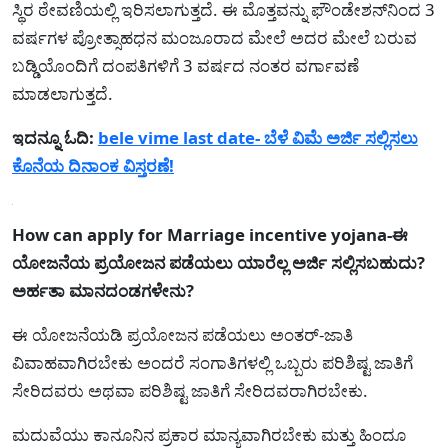
ಸ್ಥಿರ ಠೇವಣಿಯಲ್ಲಿ ಇರಿಸಲಾಗುತ್ತದೆ. ಈ ಮೊತ್ತವನ್ನು ಫೌಂಡೇಶನ್‌ನಿಂದ 3
ವರ್ಷಗಳ ಪ್ರೋತ್ಸಾಹಧನ ಮಂಜೂರಾದ ಮೇಲೆ ಅದರ ಮೇಲೆ ಬರುವ
ಬಡ್ಡಿಯೊಂದಿಗೆ ದಂಪತಿಗಳಿಗೆ 3 ವರ್ಷದ ನಂತರ ವರ್ಗಾವಣೆ
ಮಾಡಲಾಗುತ್ತದೆ.
ಇದನ್ನೂ ಓದಿ:
bele vime last date- ಬೆಳೆ ವಿಮೆ ಅರ್ಜಿ ಸಲ್ಲಿಸಲು
ಕೊನೆಯ ದಿನಾಂಕ ವಿಸ್ತರಣೆ!
How can apply for Marriage incentive yojana-ಈ
ಯೋಜನೆಯ ಪ್ರಯೋಜನ ಪಡೆಯಲು ಯಾರೆಲ್ಲ ಅರ್ಜಿ ಸಲ್ಲಿಸಬಹುದು?
ಅರ್ಹತಾ ಮಾನದಂಡಗಳೇನು?
ಈ ಯೋಜನೆಯಡಿ ಪ್ರಯೋಜನ ಪಡೆಯಲು ಅಂತರ್-ಜಾತಿ
ವಿವಾಹವಾಗಿರಬೇಕು ಅಂದರೆ ಸಂಗಾತಿಗಳಲ್ಲಿ ಒಬ್ಬರು ಪರಿಶಿಷ್ಟ ಜಾತಿಗೆ
ಸೇರಿದವರು ಅಥವಾ ಪರಿಶಿಷ್ಟ ಜಾತಿಗೆ ಸೇರಿದವರಾಗಿರಬೇಕು.
ಮದುವೆಯು ಕಾನೂನಿನ ಪ್ರಕಾರ ಮಾನ್ಯವಾಗಿರಬೇಕು ಮತ್ತು ಹಿಂದೂ