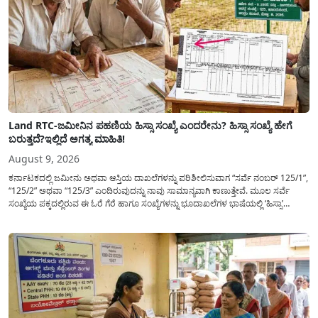
Land RTC-ಜಮೀನಿನ ಪಹಣಿಯ ಹಿಸ್ಸಾ ಸಂಖ್ಯೆ ಎಂದರೇನು? ಹಿಸ್ಸಾ ಸಂಖ್ಯೆ ಹೇಗೆ
ಬರುತ್ತದೆ?ಇಲ್ಲಿದೆ ಅಗತ್ಯ ಮಾಹಿತಿ!
August 9, 2026
ಕರ್ನಾಟಕದಲ್ಲಿ ಜಮೀನು ಅಥವಾ ಆಸ್ತಿಯ ದಾಖಲೆಗಳನ್ನು ಪರಿಶೀಲಿಸುವಾಗ “ಸರ್ವೆ ನಂಬರ್ 125/1”,
“125/2” ಅಥವಾ “125/3” ಎಂದಿರುವುದನ್ನು ನಾವು ಸಾಮಾನ್ಯ​ವಾಗಿ ಕಾಣುತ್ತೇವೆ. ಮೂಲ ಸರ್ವೆ
ಸಂಖ್ಯೆಯ ಪಕ್ಕದಲ್ಲಿರುವ ಈ ಓರೆ ಗೆರೆ ಹಾಗೂ ಸಂಖ್ಯೆಗಳನ್ನು ಭೂದಾಖಲೆಗಳ ಭಾಷೆಯಲ್ಲಿ ‘ಹಿಸ್ಸಾ’
(Hissa) ಅಥವಾ ಉಪ-ವಿಭಾಗ (Sub-Division) ಎಂದು ಕರೆಯಲಾಗುತ್ತದೆ. ಸಾಮಾನ್ಯ ಜನರಿಗೆ ಈ
ಸಂಖ್ಯೆಗಳ ಹಿಂದಿನ ಸಂಪೂರ್ಣ...