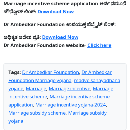
Marriage incentive scheme application-ಅರ್ಜಿ ನಮೂನೆ
ಡೌನ್ಲೋಡ್ ಲಿಂಕ್:
Download Now
Dr Ambedkar Foundation-ಉಪಯುಕ್ತ ವೆಬ್ಸೈಟ್ ಲಿಂಕ್:
ಅಧಿಕೃತ ಆದೇಶ ಪ್ರತಿ:
Download Now
Dr Ambedkar Foundation website-
Click here
Tags:
Dr Ambedkar Foundation
,
Dr Ambedkar
Foundation Marriage yojana
,
madve sahayadhana
yojane
,
Marriage
,
Marriage incentive
,
Marriage
incentive scheme
,
Marriage incentive scheme
application
,
Marriage incentive yojana-2024
,
Marriage subsidy scheme
,
Marriage subsidy
yojana