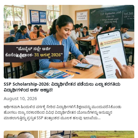
SSP Scholarship-2026: ವಿದ್ಯಾರ್ಥಿವೇತನ ಪಡೆಯಲು ಎಲ್ಲಾ ತರಗತಿಯ
ವಿದ್ಯಾರ್ಥಿಗಳಿಂದ ಅರ್ಜಿ ಆಹ್ವಾನ!
August 10, 2026
ಆರ್ಥಿಕವಾಗಿ ಹಿಂದುಳಿದ ವರ್ಗಕ್ಕೆ ಸೇರಿದ ವಿದ್ಯಾರ್ಥಿಗಳಿಗೆ ಶಿಕ್ಷಣವನ್ನು ಮುಂದುವರೆಸಿಕೊಂಡು
ಹೋಗಲು ರಾಜ್ಯ ಸರಕಾರದಿಂದ ವಿವಿಧ ವಿದ್ಯಾರ್ಥಿವೇತನ ಯೋಜನೆಗಳನ್ನು ಅನುಷ್ಥಾನ
ಮಾಡಲಾಗುತ್ತಿದ್ದು ಪ್ರಸ್ತುತ SSP ತಂತ್ರಾಂಶದ ಮೂಲಕ ಹಲವು ಇಲಾಖೆಯ
ವಿದ್ಯಾರ್ಥಿವೇತನವನ್ನು(Scholarship) ಪಡೆಯಲು ಅರ್ಹ ವಿದ್ಯಾರ್ಥಿಗಳಿಂದ ಅರ್ಜಿಯನ್ನು
ಆಹ್ವಾನಿಸಲಾಗಿದೆ. ರಾಜ್ಯ ಸರಕಾರದ ಎಲ್ಲಾ ಇಲಾಖೆ ಮತ್ತು ಯೋಜನೆಯ
ವಿದ್ಯಾರ್ಥಿವೇತನವನ್ನು(Scholarship Application) ಪಡೆಯಲು ವಿದ್ಯಾರ್ಥಿಗಳಿಗೆ ಅರ್ಜಿ ಸಲ್ಲಿಸಲು