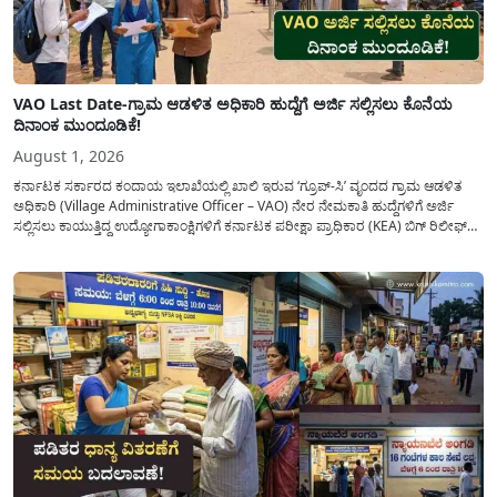
VAO Last Date-ಗ್ರಾಮ ಆಡಳಿತ ಅಧಿಕಾರಿ ಹುದ್ದೆಗೆ ಅರ್ಜಿ ಸಲ್ಲಿಸಲು ಕೊನೆಯ
ದಿನಾಂಕ ಮುಂದೂಡಿಕೆ!
August 1, 2026
ಕರ್ನಾಟಕ ಸರ್ಕಾರದ ಕಂದಾಯ ಇಲಾಖೆಯಲ್ಲಿ ಖಾಲಿ ಇರುವ ‘ಗ್ರೂಪ್-ಸಿ’ ವೃಂದದ ಗ್ರಾಮ ಆಡಳಿತ
ಅಧಿಕಾರಿ (Village Administrative Officer – VAO) ನೇರ ನೇಮಕಾತಿ ಹುದ್ದೆಗಳಿಗೆ ಅರ್ಜಿ
ಸಲ್ಲಿಸಲು ಕಾಯುತ್ತಿದ್ದ ಉದ್ಯೋಗಾಕಾಂಕ್ಷಿಗಳಿಗೆ ಕರ್ನಾಟಕ ಪರೀಕ್ಷಾ ಪ್ರಾಧಿಕಾರ (KEA) ಬಿಗ್ ರಿಲೀಫ್
ನೀಡಿದೆ. ಅರ್ಜಿ ಸಲ್ಲಿಕೆಯ ಅವಧಿಯನ್ನು ವಿಸ್ತರಿಸಿ ಅಧಿಕೃತ ಪ್ರಕಟಣೆ ಹೊರಡಿಸಿದ್ದು, ಇದುವರೆಗೆ ಅರ್ಜಿ
ಸಲ್ಲಿಸಲು...