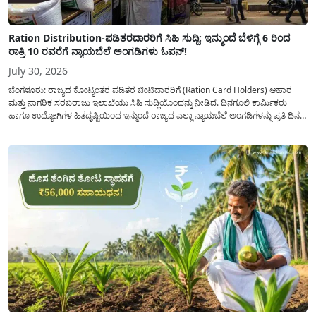
Ration Distribution-ಪಡಿತರದಾರರಿಗೆ ಸಿಹಿ ಸುದ್ದಿ: ಇನ್ಮುಂದೆ ಬೆಳಿಗ್ಗೆ 6 ರಿಂದ
ರಾತ್ರಿ 10 ರವರೆಗೆ ನ್ಯಾಯಬೆಲೆ ಅಂಗಡಿಗಳು ಓಪನ್!
July 30, 2026
ಬೆಂಗಳೂರು: ರಾಜ್ಯದ ಕೋಟ್ಯಂತರ ಪಡಿತರ ಚೀಟಿದಾರರಿಗೆ (Ration Card Holders) ಆಹಾರ
ಮತ್ತು ನಾಗರಿಕ ಸರಬರಾಜು ಇಲಾಖೆಯು ಸಿಹಿ ಸುದ್ದಿಯೊಂದನ್ನು ನೀಡಿದೆ. ದಿನಗೂಲಿ ಕಾರ್ಮಿಕರು
ಹಾಗೂ ಉದ್ಯೋಗಿಗಳ ಹಿತದೃಷ್ಟಿಯಿಂದ ಇನ್ಮುಂದೆ ರಾಜ್ಯದ ಎಲ್ಲಾ ನ್ಯಾಯಬೆಲೆ ಅಂಗಡಿಗಳನ್ನು ಪ್ರತಿ ದಿನ
ಬೆಳಿಗ್ಗೆ 6:00 ಗಂಟೆಯಿಂದ ರಾತ್ರಿ 10:00 ಗಂಟೆಯವರೆಗೆ ಕಡ್ಡಾಯವಾಗಿ ತೆರೆದಿಟ್ಟು ಪಡಿತರ ಧಾನ್ಯ
ವಿತರಿಸುವಂತೆ ಇಲಾಖೆಯ...