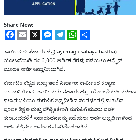
Share Now:
Facebook
Email
X
Messenger
Telegram
WhatsApp
Share
ತಾಯಿ ಮಗು ಸಹಾಯ ಹಸ್ತ(tayi magu sahaya hastha)
ಯೋಜನೆಯಡಿ ರೂ 6,000 ಅರ್ಥಿಕ ನೆರವು ಪಡೆಯಲು ಆನ್ಲೈನ್
ಮೂಲಕ ಅರ್ಜಿ ಆಹ್ವಾನಿಸಲಾಗಿದೆ.
ಕರ್ನಾಟಕ ಕಟ್ಟಡ ಮತ್ತು ಇತರೆ ನಿರ್ಮಾಣ ಕಾರ್ಮಿಕರ ಕಲ್ಯಾಣ
ಮಂಡಳಿಯಿಂದ "ತಾಯಿ ಮಗು ಸಹಾಯ ಹಸ್ತ" ಯೋಜನೆಯಡಿ ಮಹಿಳಾ
ಫಲಾನುಭವಿಯು ಮಗುವಿಗೆ ಜನ್ಮ ನೀಡಿದ ಸಂದರ್ಭದಲ್ಲಿ ಮಗುವಿನ
ಪೂರ್ವ ಶಿಕ್ಷಣ ಮತ್ತು ಪೌಷ್ಟಿಕತೆಗಾಗಿ ಮಗುವಿಗೆ ಮೂರು ವರ್ಷ
ತುಂಬುವವರೆಗೆ ಸಹಾಯಧನವನ್ನು ಪಡೆಯಲು ಅರ್ಹ ಅಭ್ಯರ್ಥಿಗಳಿಂದ
ಅರ್ಜಿ ಸಲ್ಲಿಸಲು ಅವಕಾಶ ಮಾಡಿಕೊಡಲಾಗಿದೆ.