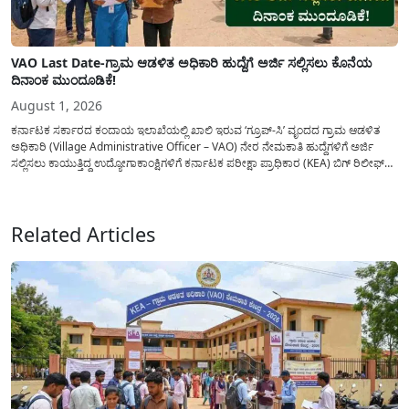
VAO Last Date-ಗ್ರಾಮ ಆಡಳಿತ ಅಧಿಕಾರಿ ಹುದ್ದೆಗೆ ಅರ್ಜಿ ಸಲ್ಲಿಸಲು ಕೊನೆಯ
ದಿನಾಂಕ ಮುಂದೂಡಿಕೆ!
August 1, 2026
ಕರ್ನಾಟಕ ಸರ್ಕಾರದ ಕಂದಾಯ ಇಲಾಖೆಯಲ್ಲಿ ಖಾಲಿ ಇರುವ ‘ಗ್ರೂಪ್-ಸಿ’ ವೃಂದದ ಗ್ರಾಮ ಆಡಳಿತ
ಅಧಿಕಾರಿ (Village Administrative Officer – VAO) ನೇರ ನೇಮಕಾತಿ ಹುದ್ದೆಗಳಿಗೆ ಅರ್ಜಿ
ಸಲ್ಲಿಸಲು ಕಾಯುತ್ತಿದ್ದ ಉದ್ಯೋಗಾಕಾಂಕ್ಷಿಗಳಿಗೆ ಕರ್ನಾಟಕ ಪರೀಕ್ಷಾ ಪ್ರಾಧಿಕಾರ (KEA) ಬಿಗ್ ರಿಲೀಫ್
ನೀಡಿದೆ. ಅರ್ಜಿ ಸಲ್ಲಿಕೆಯ ಅವಧಿಯನ್ನು ವಿಸ್ತರಿಸಿ ಅಧಿಕೃತ ಪ್ರಕಟಣೆ ಹೊರಡಿಸಿದ್ದು, ಇದುವರೆಗೆ ಅರ್ಜಿ
ಸಲ್ಲಿಸಲು...
Related Articles