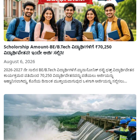
Scholorship Amount-BE/B.Tech ವಿದ್ಯಾರ್ಥಿಗಳಿಗೆ ₹70,250
ವಿದ್ಯಾರ್ಥಿವೇತನ! ಇಂದೇ ಅರ್ಜಿ ಸಲ್ಲಿಸಿ!
August 6, 2026
2026-2027 ನೇ ಸಾಲಿನ BE/B.Tech ವಿದ್ಯಾರ್ಥಿಗಳಿಗೆ ಪ್ಯಾನಾಸೋನಿಕ್ ರಟ್ಟಿ ಛತ್ರ್ ವಿದ್ಯಾರ್ಥಿವೇತನ
ಕಾರ್ಯಕ್ರಮದ ವತಿಯಿಂದ 70,250 ವಿದ್ಯಾರ್ಥಿವೇತನವನ್ನು ಪಡೆಯಲು ಅರ್ಜಿಯನ್ನು
ಆಹ್ವಾನಿಸಲಾಗಿದ್ದು, ಕೊನೆಯ ದಿನಾಂಕ ಮುಕ್ತಾಯವಾಗುವುದ ಒಳಗಾಗಿ ಅರ್ಜಿಯನ್ನು ಸಲ್ಲಿಸಲು
ಕೋರಿದೆ. ಆರ್ಥಿಕವಾಗಿ ಹಿಂದುಳಿದ ಹಾಗೂ ಬಡ ಕುಟುಂಬ ವರ್ಗದ ವಿದ್ಯಾರ್ಥಿಗಳು ಅವರ ಮುಂದಿನ
ಶಿಕ್ಷಣವನ್ನು ಮುಂದುವರಿಸಲು ಯಾವುದೇ ಅಡಚಣೆಯಾಗದಂತೆ ನೋಡಿಕೊಳ್ಳಲು ಈ ಯೋಜನೆಯನ್ನು
ಜಾರಿಗೆ...