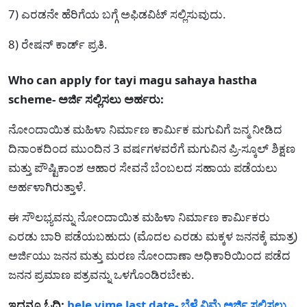
7) ಎರಡನೇ ಹೆರಿಗೆಯ ಬಗ್ಗೆ ಅಫಿಡವಿಟ್ ಸಲ್ಲಿಸುವುದು.
8) ರೇಷನ್ ಕಾರ್ಡ್ ಪ್ರತಿ.
Who can apply for tayi magu sahaya hastha
scheme- ಅರ್ಜಿ ಸಲ್ಲಿಸಲು ಅರ್ಹರು:
ನೋಂದಾಯಿತ ಮಹಿಳಾ ನಿರ್ಮಾಣ ಕಾರ್ಮಿಕ ಮಗುವಿಗೆ ಜನ್ಮ ನೀಡಿದ
ದಿನಾಂಕದಿಂದ ಮುಂದಿನ 3 ವರ್ಷಗಳವರೆಗೆ ಮಗುವಿನ ಪ್ರಿ-ಸ್ಕೂಲ್ ಶಿಕ್ಷಣ
ಮತ್ತು ಪೌಷ್ಟಿಕಾಂಶ ಆಹಾರ ಸೇವನೆ ಬೆಂಬಲದ ಸಹಾಯ ಪಡೆಯಲು
ಅರ್ಹಳಾಗಿರುತ್ತಾಳೆ.
ಈ ಸೌಲಭ್ಯವನ್ನು ನೋಂದಾಯಿತ ಮಹಿಳಾ ನಿರ್ಮಾಣ ಕಾರ್ಮಿಕರು
ಎರಡು ಬಾರಿ ಪಡೆಯಬಹುದು (ಮೊದಲ ಎರಡು ಮಕ್ಕಳ ಜನನಕ್ಕೆ ಮಾತ್ರ)
ಅರ್ಜಿಯು ಜನನ ಮತ್ತು ಮರಣ ನೋಂದಾಣಾ ಅಧಿಕಾರಿಯಿಂದ ಪಡೆದ
ಜನನ ಪ್ರಮಾಣ ಪತ್ರವನ್ನು ಒಳಗೊಂಡಿರಬೇಕು.
ಇದನ್ನೂ ಓದಿ:
bele vime last date- ಬೆಳೆ ವಿಮೆ ಅರ್ಜಿ ಸಲ್ಲಿಸಲು