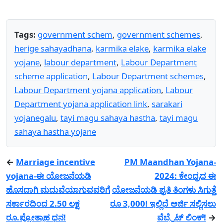
Tags:
government schem
,
government schemes
,
herige sahayadhana
,
karmika elake
,
karmika elake
yojane
,
labour department
,
Labour Department
scheme application
,
Labour Department schemes
,
Labour Department yojana application
,
Labour
Department yojana application link
,
sarakari
yojanegalu
,
tayi magu sahaya hastha
,
tayi magu
sahaya hastha yojane
←
Marriage incentive
PM Maandhan Yojana-
yojana-ಈ ಯೋಜನೆಯಡಿ
2024: ಕೇಂದ್ರದ ಈ
ಹೊಸದಾಗಿ ಮದುವೆಯಾಗುವವರಿಗೆ
ಯೋಜನೆಯಡಿ ಪ್ರತಿ ತಿಂಗಳು ಸಿಗುತ್ತೆ
ಸರ್ಕಾರದಿಂದ 2.50 ಲಕ್ಷ
ರೂ 3,000! ಇಲ್ಲಿದೆ ಅರ್ಜಿ ಸಲ್ಲಿಸಲು
ರೂ.ಪ್ರೋತ್ಸಾಹ ಧನ!
ವೆಬ್ಸೈಟ್ ಲಿಂಕ್!
→