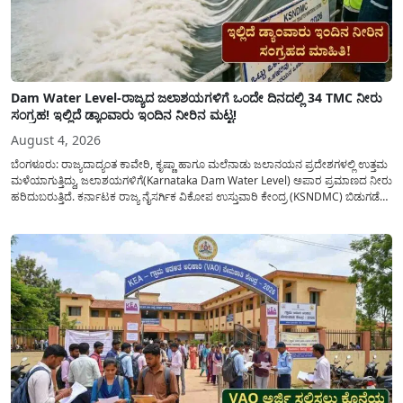
Dam Water Level-ರಾಜ್ಯದ ಜಲಾಶಯಗಳಿಗೆ ಒಂದೇ ದಿನದಲ್ಲಿ 34 TMC ನೀರು
ಸಂಗ್ರಹ! ಇಲ್ಲಿದೆ ಡ್ಯಾಂವಾರು ಇಂದಿನ ನೀರಿನ ಮಟ್ಟ!
August 4, 2026
ಬೆಂಗಳೂರು: ರಾಜ್ಯದಾದ್ಯಂತ ಕಾವೇರಿ, ಕೃಷ್ಣಾ ಹಾಗೂ ಮಲೆನಾಡು ಜಲಾನಯನ ಪ್ರದೇಶಗಳಲ್ಲಿ ಉತ್ತಮ
ಮಳೆಯಾಗುತ್ತಿದ್ದು, ಜಲಾಶಯಗಳಿಗೆ(Karnataka Dam Water Level) ಅಪಾರ ಪ್ರಮಾಣದ ನೀರು
ಹರಿದುಬರುತ್ತಿದೆ. ಕರ್ನಾಟಕ ರಾಜ್ಯ ನೈಸರ್ಗಿಕ ವಿಕೋಪ ಉಸ್ತುವಾರಿ ಕೇಂದ್ರ (KSNDMC) ಬಿಡುಗಡೆ
ಮಾಡಿರುವ ಆಗಸ್ಟ್ 04, 2026ರ ವರದಿಯಂತೆ, ರಾಜ್ಯದ ಪ್ರಮುಖ 14 ಜಲಾಶಯಗಳಿಗೆ ಒಂದೇ
ದಿನದಲ್ಲಿ ಬರೋಬ್ಬರಿ 34.8 TMC...