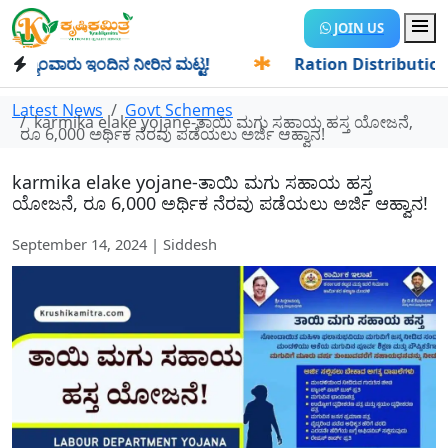
JOIN US
ಾಂವಾರು ಇಂದಿನ ನೀರಿನ ಮಟ್ಟ!
✱
Ration Distribution-ಪಡಿತರದಾರ
Latest News
Govt Schemes
karmika elake yojane-ತಾಯಿ ಮಗು ಸಹಾಯ ಹಸ್ತ ಯೋಜನೆ,
ರೂ 6,000 ಅರ್ಥಿಕ ನೆರವು ಪಡೆಯಲು ಅರ್ಜಿ ಆಹ್ವಾನ!
karmika elake yojane-ತಾಯಿ ಮಗು ಸಹಾಯ ಹಸ್ತ
ಯೋಜನೆ, ರೂ 6,000 ಅರ್ಥಿಕ ನೆರವು ಪಡೆಯಲು ಅರ್ಜಿ ಆಹ್ವಾನ!
September 14, 2024 | Siddesh