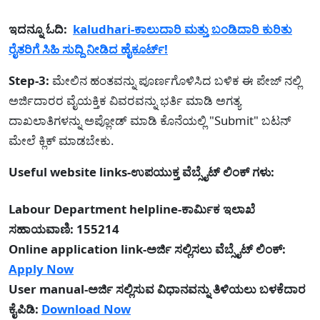
ಇದನ್ನೂ ಓದಿ:
kaludhari-ಕಾಲುದಾರಿ ಮತ್ತು ಬಂಡಿದಾರಿ ಕುರಿತು
ರೈತರಿಗೆ ಸಿಹಿ ಸುದ್ದಿ ನೀಡಿದ ಹೈಕೂರ್ಟ್!
Step-3:
ಮೇಲಿನ ಹಂತವನ್ನು ಪೂರ್ಣಗೊಳಿಸಿದ ಬಳಿಕ ಈ ಪೇಜ್ ನಲ್ಲಿ
ಅರ್ಜಿದಾರರ ವೈಯಕ್ತಿಕ ವಿವರವನ್ನು ಭರ್ತಿ ಮಾಡಿ ಅಗತ್ಯ
ದಾಖಲಾತಿಗಳನ್ನು ಅಪ್ಲೋಡ್ ಮಾಡಿ ಕೊನೆಯಲ್ಲಿ "Submit" ಬಟನ್
ಮೇಲೆ ಕ್ಲಿಕ್ ಮಾಡಬೇಕು.
Useful website links-ಉಪಯುಕ್ತ ವೆಬ್ಸೈಟ್ ಲಿಂಕ್ ಗಳು:
Labour Department helpline-ಕಾರ್ಮಿಕ ಇಲಾಖೆ
ಸಹಾಯವಾಣಿ: 155214
Online application link-ಅರ್ಜಿ ಸಲ್ಲಿಸಲು ವೆಬ್ಸೈಟ್ ಲಿಂಕ್:
Apply Now
User manual-ಅರ್ಜಿ ಸಲ್ಲಿಸುವ ವಿಧಾನವನ್ನು ತಿಳಿಯಲು ಬಳಕೆದಾರ
ಕೈಪಿಡಿ:
Download Now