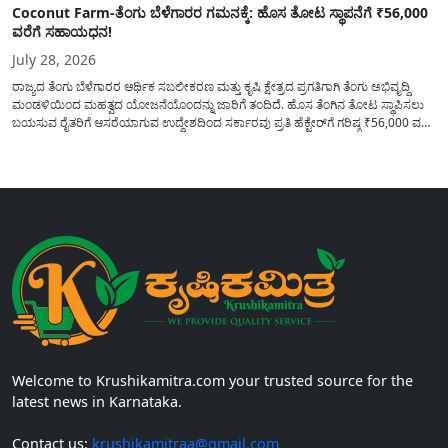
Coconut Farm-ತೆಂಗು ಬೆಳೆಗಾರರ ಗಮನಕ್ಕೆ: ಹೊಸ ತೋಟ ಸ್ಥಾಪನೆಗೆ ₹56,000
ವರೆಗೆ ಸಹಾಯಧನ!
July 28, 2026
ರಾಜ್ಯದ ತೆಂಗು ಬೆಳೆಗಾರರ ಆರ್ಥಿಕ ಸಬಲೀಕರಣ ಮತ್ತು ಕೃಷಿ ಕ್ಷೇತ್ರದ ಪ್ರಗತಿಗಾಗಿ ತೆಂಗು ಅಭಿವೃದ್ದಿ
ಮಂಡಳಿಯಿಂದ ಮಹತ್ವದ ಯೋಜನೆಯೊಂದನ್ನು ಜಾರಿಗೆ ತಂದಿದೆ. ಹೊಸ ತೆಂಗಿನ ತೋಟ ಸ್ಥಾಪಿಸಲು
ಬಯಸುವ ರೈತರಿಗೆ ಆಸರೆಯಾಗುವ ಉದ್ದೇಶದಿಂದ ಸರ್ಕಾರವು ಪ್ರತಿ ಹೆಕ್ಟೇರ್‌ಗೆ ಗರಿಷ್ಠ ₹56,000 ವರೆಗೆ
ಧನಸಹಾಯ ಪಡೆಯಲು ಅರ್ಜಿಯನ್ನು ಆಹ್ವಾನಿಸಿದೆ. ತೆಂಗು ಅಭಿವೃದ್ದಿ ಮಂಡಳಿಯ ಯೋಜನೆ
ಅಡಿಯಲ್ಲಿ ನೀಡಲಾಗುವ...
Welcome to Krushikamitra.com your trusted source for the
latest news in Karnataka.
Contact us:
krushikamitraa@gmail.com