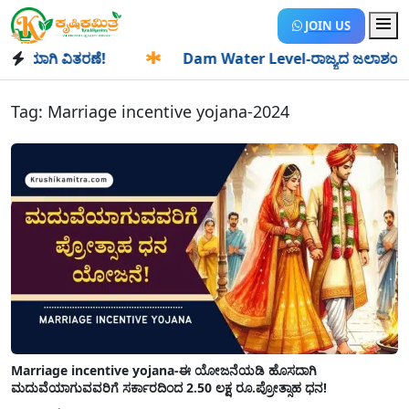
JOIN US
ಿಯಾಗಿ ವಿತರಣೆ!
✱
Dam Water Level-ರಾಜ್ಯದ ಜಲಾಶಯಗಳಿಗೆ ಒಂದ
Tag:
Marriage incentive yojana-2024
Marriage incentive yojana-ಈ ಯೋಜನೆಯಡಿ ಹೊಸದಾಗಿ
ಮದುವೆಯಾಗುವವರಿಗೆ ಸರ್ಕಾರದಿಂದ 2.50 ಲಕ್ಷ ರೂ.ಪ್ರೋತ್ಸಾಹ ಧನ!