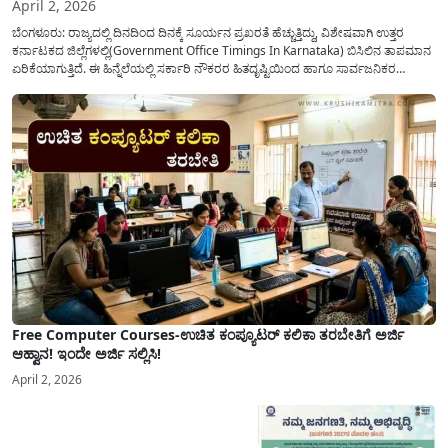
April 2, 2026
ಬೆಂಗಳೂರು: ರಾಜ್ಯದಲ್ಲಿ ದಿನದಿಂದ ದಿನಕ್ಕೆ ಸೂರ್ಯನ ಪ್ರಖರತೆ ಹೆಚ್ಚುತ್ತಿದ್ದು, ವಿಶೇಷವಾಗಿ ಉತ್ತರ
ಕರ್ನಾಟಕದ ಜಿಲ್ಲೆಗಳಲ್ಲಿ(Government Office Timings In Karnataka) ಬಿಸಿಲಿನ ತಾಪಮಾನ
ಏರಿಕೆಯಾಗುತ್ತಿದೆ. ಈ ಹಿನ್ನೆಲೆಯಲ್ಲಿ ಸರ್ಕಾರಿ ನೌಕರರ ಹಿತದೃಷ್ಟಿಯಿಂದ ಹಾಗೂ ಸಾರ್ವಜನಿಕರ
ಅನುಕೂಲಕ್ಕಾಗಿ ಕರ್ನಾಟಕ ಸರ್ಕಾರವು ಮಹತ್ವದ ನಿರ್ಧಾರವೊಂದನ್ನು ಕೈಗೊಂಡಿದೆ. ಕಿತ್ತೂರು ಕರ್ನಾಟಕ
ಮತ್ತು ಕಲ್ಯಾಣ ಕರ್ನಾಟಕದ ಒಟ್ಟು 9 ಜಿಲ್ಲೆಗಳಲ್ಲಿ ಏಪ್ರಿಲ್...
Free Computer Courses-ಉಚಿತ ಕಂಪ್ಯೂಟರ್ ಕಲಿಕಾ ತರಬೇತಿಗೆ ಅರ್ಜಿ
ಆಹ್ವಾನ! ಇಂದೇ ಅರ್ಜಿ ಸಲ್ಲಿಸಿ!
April 2, 2026