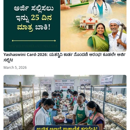
Yashaswini Card-2026: ಯಶಸ್ವಿನಿ ಕಾರ್ಡ ನೊಂದಣಿ ಆರಂಭ! ಕೂಡಲೇ ಅರ್ಜಿ
ಸಲ್ಲಿಸಿ!
March 5, 2026