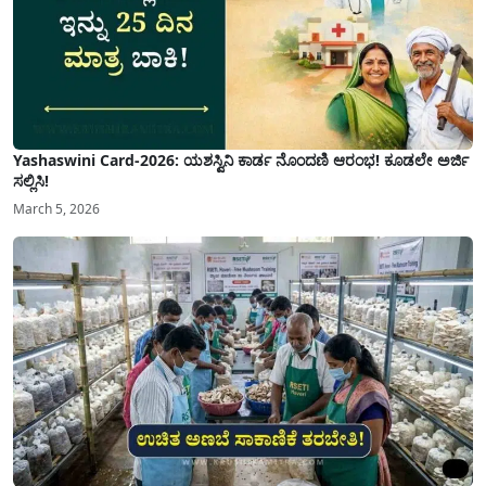
Yashaswini Card-2026: ಯಶಸ್ವಿನಿ ಕಾರ್ಡ ನೊಂದಣಿ ಆರಂಭ! ಕೂಡಲೇ ಅರ್ಜಿ
ಸಲ್ಲಿಸಿ!
March 5, 2026