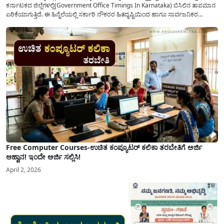
ಕರ್ನಾಟಕದ ಜಿಲ್ಲೆಗಳಲ್ಲಿ(Government Office Timings In Karnataka) ಬಿಸಿಲಿನ ತಾಪಮಾನ
ಏರಿಕೆಯಾಗುತ್ತಿದೆ. ಈ ಹಿನ್ನೆಲೆಯಲ್ಲಿ ಸರ್ಕಾರಿ ನೌಕರರ ಹಿತದೃಷ್ಟಿಯಿಂದ ಹಾಗೂ ಸಾರ್ವಜನಿಕರ
ಅನುಕೂಲಕ್ಕಾಗಿ ಕರ್ನಾಟಕ ಸರ್ಕಾರವು ಮಹತ್ವದ ನಿರ್ಧಾರವೊಂದನ್ನು ಕೈಗೊಂಡಿದೆ. ಕಿತ್ತೂರು ಕರ್ನಾಟಕ
ಮತ್ತು ಕಲ್ಯಾಣ ಕರ್ನಾಟಕದ ಒಟ್ಟು 9 ಜಿಲ್ಲೆಗಳಲ್ಲಿ ಏಪ್ರಿಲ್...
Free Computer Courses-ಉಚಿತ ಕಂಪ್ಯೂಟರ್ ಕಲಿಕಾ ತರಬೇತಿಗೆ ಅರ್ಜಿ
ಆಹ್ವಾನ! ಇಂದೇ ಅರ್ಜಿ ಸಲ್ಲಿಸಿ!
April 2, 2026