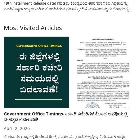
19th installment Release date) ಮಾಡಲು ಕೇಂದ್ರದಿಂದ ಈಗಾಗಲೇ ಸಕಲ ಸಿದ್ದತೆಯನ್ನು
ಮಾಡಿಕೊಳ್ಳಲಾಗಿದ್ದು ಈ ಕುರಿತು ಹೊರಡಿಸಿರುವ ನೂತನ ಪ್ರಕಟಣೆ ಮಾಹಿತಿಯನ್ನು ಈ ಲೇಖನದಲ್ಲಿ
ತಿಳಿಸಲಾಗಿದೆ. ಭಾರತ ಸರಕಾರದಿಂದ ಅನುಷ್ಠಾನ ಮಾಡುತ್ತಿರುವ ಜನಪ್ರಿಯ ಕೃಷಿ ಯೋಜನೆಗಳಲ್ಲಿ
ಒಂದಾದ ಪ್ರಧಾನ ಮಂತ್ರಿ ಕಿಸಾನ್...
Most Visited Articles
Government Office Timings-ಸರ್ಕಾರಿ ಕಚೇರಿಗಳ ಕೆಲಸದ ಅವಧಿಯಲ್ಲಿ
ಮಹತ್ವದ ಬದಲಾವಣೆ!
April 2, 2026
ಬೆಂಗಳೂರು: ರಾಜ್ಯದಲ್ಲಿ ದಿನದಿಂದ ದಿನಕ್ಕೆ ಸೂರ್ಯನ ಪ್ರಖರತೆ ಹೆಚ್ಚುತ್ತಿದ್ದು, ವಿಶೇಷವಾಗಿ ಉತ್ತರ