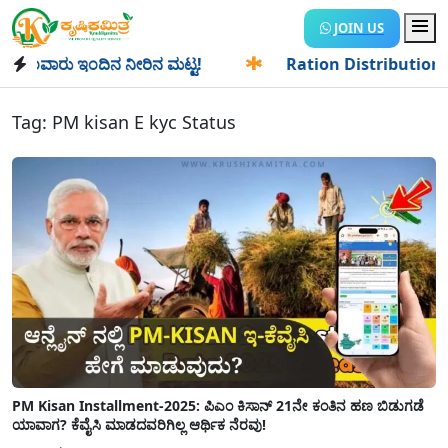
JOIN US
ಂವಾರು ಇಂದಿನ ನೀರಿನ ಮಟ್ಟ!
✱
Ration Distribution-ಪಡಿತರದಾರರ
Tag:
PM kisan E kyc Status
PM Kisan Installment-2025: ಪಿಎಂ ಕಿಸಾನ್ 21ನೇ ಕಂತಿನ ಹಣ ಬಿಡುಗಡೆ
ಯಾವಾಗ? ಕೆವೈಸಿ ಮಾಡದವರಿಗಿಲ್ಲ ಆರ್ಥಿಕ ನೆರವು!