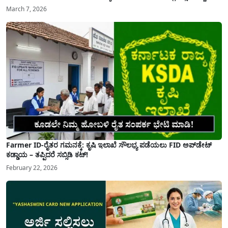
March 7, 2026
Farmer ID-ರೈತರ ಗಮನಕ್ಕೆ: ಕೃಷಿ ಇಲಾಖೆ ಸೌಲಭ್ಯ ಪಡೆಯಲು FID ಅಪ್‌ಡೇಟ್
ಕಡ್ಡಾಯ – ತಪ್ಪಿದರೆ ಸಬ್ಸಿಡಿ ಕಟ್!
February 22, 2026