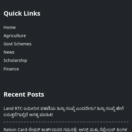
Quick Links
Home
Agriculture
Govt Schemes
News
Scholarship
Finance
Recent Posts
Land RTC-ಜಮೀನಿನ ಪಹಣಿಯ ಹಿಸ್ಸಾ ಸಂಖ್ಯೆ ಎಂದರೇನು? ಹಿಸ್ಸಾ ಸಂಖ್ಯೆ ಹೇಗೆ
ಬರುತ್ತದೆ?ಇಲ್ಲಿದೆ ಅಗತ್ಯ ಮಾಹಿತಿ!
Ration Card-ರೇಷನ್ ಕಾರ್ಡ್‍ದಾರರ ಗಮನಕ್ಕೆ: ಆಗಸ್ಟ್ ಮತ್ತು ಸೆಪ್ಟೆಂಬರ್ ತಿಂಗಳ