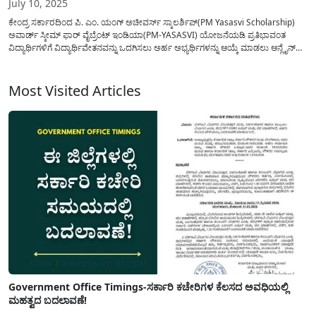
July 10, 2025
ಕೇಂದ್ರ ಸರ್ಕಾರದಿಂದ ಪಿ. ಎಂ. ಯಂಗ್ ಅಚೀವರ್ಸ್ ಸ್ಕಾಲರ್ಶಿಪ್(PM Yasasvi Scholarship)
ಅವಾರ್ಡ್ ಸ್ಕೀಮ್ ಫಾರ್ ವೈಬ್ರೆಂಟ್ ಇಂಡಿಯಾ(PM-YASASVI) ಯೋಜನೆಯಡಿ ಪ್ರತಿಭಾವಂತ
ವಿದ್ಯಾರ್ಥಿಗಳಿಗೆ ವಿದ್ಯಾರ್ಥಿವೇತನವನ್ನು ಒದಗಿಸಲು ಅರ್ಹ ಅಭ್ಯರ್ಥಿಗಳನ್ನು ಆಯ್ಕೆ ಮಾಡಲು ಆನ್ಲೈನ್
ಮೂಲಕ ಅರ್ಜಿಯನ್ನು ಆಹ್ವಾನಿಸಲಾಗಿದೆ. ಪಿಎಂ ಯಶಸ್ವಿ ಯೋಜನೆ(PM Yasasvi Scholarship)
ಅಡಿಯಲ್ಲಿ ಎರಡು ಹಂತದಲ್ಲಿ ವಿದ್ಯಾರ್ಥಿವೇತನವನ್ನು ನೀಡಲಾಗುತ್ತಿದ್ದು ಅರ್ಜಿ ಸಲ್ಲಿಸಿ ಆಯ್ಕೆಯಾಡ...
Most Visited Articles
Government Office Timings-ಸರ್ಕಾರಿ ಕಚೇರಿಗಳ ಕೆಲಸದ ಅವಧಿಯಲ್ಲಿ
ಮಹತ್ವದ ಬದಲಾವಣೆ!