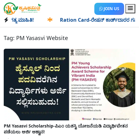
JOIN US
ಗತ್ಯ ಮಾಹಿತಿ!
✱
Ration Card-ರೇಷನ್ ಕಾರ್ಡ್‍ದಾರರ ಗಮನಕ್ಕೆ: ಆ
Tag:
PM Yasasvi Website
PM Yasasvi Scholarship-ಪಿಎಂ ಯಶಸ್ವಿ ಯೋಜನೆಯಡಿ ವಿದ್ಯಾರ್ಥಿವೇತನ
ಪಡೆಯಲು ಅರ್ಜಿ ಆಹ್ವಾನ!