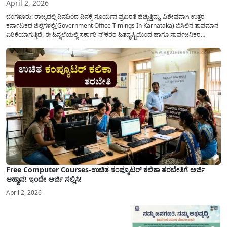
April 2, 2026
ಬೆಂಗಳೂರು: ರಾಜ್ಯದಲ್ಲಿ ದಿನದಿಂದ ದಿನಕ್ಕೆ ಸೂರ್ಯನ ಪ್ರಖರತೆ ಹೆಚ್ಚುತ್ತಿದ್ದು, ವಿಶೇಷವಾಗಿ ಉತ್ತರ
ಕರ್ನಾಟಕದ ಜಿಲ್ಲೆಗಳಲ್ಲಿ(Government Office Timings In Karnataka) ಬಿಸಿಲಿನ ತಾಪಮಾನ
ಏರಿಕೆಯಾಗುತ್ತಿದೆ. ಈ ಹಿನ್ನೆಲೆಯಲ್ಲಿ ಸರ್ಕಾರಿ ನೌಕರರ ಹಿತದೃಷ್ಟಿಯಿಂದ ಹಾಗೂ ಸಾರ್ವಜನಿಕರ
ಅನುಕೂಲಕ್ಕಾಗಿ ಕರ್ನಾಟಕ ಸರ್ಕಾರವು ಮಹತ್ವದ ನಿರ್ಧಾರವೊಂದನ್ನು ಕೈಗೊಂಡಿದೆ. ಕಿತ್ತೂರು ಕರ್ನಾಟಕ
ಮತ್ತು ಕಲ್ಯಾಣ ಕರ್ನಾಟಕದ ಒಟ್ಟು 9 ಜಿಲ್ಲೆಗಳಲ್ಲಿ ಏಪ್ರಿಲ್...
Free Computer Courses-ಉಚಿತ ಕಂಪ್ಯೂಟರ್ ಕಲಿಕಾ ತರಬೇತಿಗೆ ಅರ್ಜಿ
ಆಹ್ವಾನ! ಇಂದೇ ಅರ್ಜಿ ಸಲ್ಲಿಸಿ!
April 2, 2026