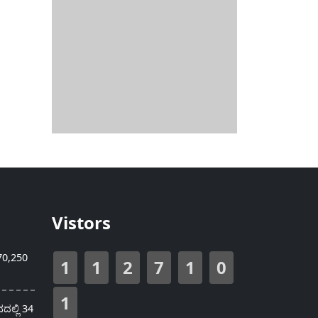
Vistors
70,250
1
1
2
7
1
0
1
ಲ್ಲಿ 34