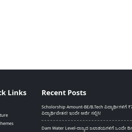
ck Links
Recent Posts
Scholorship Amount-BE/B.Tech ವಿದ್ಯಾರ್ಥಿಗಳಿಗೆ ₹
ವಿದ್ಯಾರ್ಥಿವೇತನ! ಇಂದೇ ಅರ್ಜಿ ಸಲ್ಲಿಸಿ!
ture
chemes
Dam Water Level-ರಾಜ್ಯದ ಜಲಾಶಯಗಳಿಗೆ ಒಂದೇ ದಿನದ