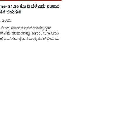
me- 81.36 ಕೋಟಿ ಬೆಳೆ ವಿಮೆ ಪರಿಹಾರ
ೆಗೆ ಬಿಡುಗಡೆ!
, 2025
ತು ಕೇಂದ್ರ ಸರ್ಕಾರದ ಸಹಯೋಗದಲ್ಲಿ ರೈತರ
 ಬೆಳೆ ವಿಮೆ ಪರಿಹಾರವನ್ನು(Horticulture Crop
e) ಒದಗಿಸಲು ಪ್ರಧಾನ ಮಂತ್ರಿ ಪಸಲ್ ಭೀಮಾ
ನು(Fasal bhima yojana)
ಗೊಳಿಸಲಾಗುತ್ತಿದ್ದು ಈ ಯೋಜನೆಯಡಿ ಬಾಕಿ
ಡಿರುವ ಬೆಳೆ ವಿಮಾ ಪರಿಹಾರದ ಹಣವನ್ನು ರೈತರ
ಾ ಮಾಡಲಾಗಿದ್ದು ಇದರ ವಿವರವನ್ನು ಇಲ್ಲಿ
ಲಾಗಿದೆ. ಪ್ರಸ್ತುತ ತೋಟಗಾರಿಕೆ ಬೆಳೆಯಾದ...