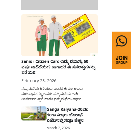
Senior Citizen Card-ನಿಮ್ಮ ವಯಸ್ಸು 60
ವರ್ಷ ದಾಟಿದೆಯೇ? ಹಾಗಾದರೆ ಈ ಸವಲತ್ತುಗಳನ್ನು
ಪಡೆಯಿರಿ!
February 23, 2026
ನಮ್ಮ ಮನೆಯ ಹಿರಿಯರು ಎಂದರೆ ಕೇವಲ ಅವರು
ವಯಸ್ಸಾದವರಲ್ಲ ಅವರು ನಮ್ಮ ಮನೆಯ ದಾರಿ
ದೀಪವಾಗಿರುತ್ತಾರೆ ಹಾಗೂ ನಮ್ಮ ಮನೆಯ ಆಧಾರ
ಸ್ತಂಭಗಳಾಗಿರುತ್ತಾರೆ. ಇವರು ದಿನವಿಡೀ ತಮ್ಮ ಕುಟುಂಬಕ್ಕಾಗಿ
Ganga Kalyana-2026:
ಸಮಾಜಕ್ಕಾಗಿ ದುಡಿತಿರುತ್ತಾರೆ ಹಾಗೆಯೇ ಅವರು ತಮ್ಮ 60
ಗಂಗಾ ಕಲ್ಯಾಣ ಯೋಜನೆ
ವರ್ಷಗಳ ನಂತರದ ಜೀವನವನ್ನು ನೆಮ್ಮದಿಯಿಂದ
ಕಳೆಯಬೇಕೆಂಬುದು ಪ್ರತಿಯೊಬ್ಬರ ಕನಸಾಗಿರುತ್ತದೆ ಆದ್ದರಿಂದ
ಬಜೆಟ್‌ನಲ್ಲಿ ಸಬ್ಸಿಡಿ ಹೆಚ್ಚಳ!
ಸರ್ಕಾರವು ಹಿರಿಯ ನಾಗರಿಕರ ಗುರುತಿನ ಚೀಟಿ...
March 7, 2026