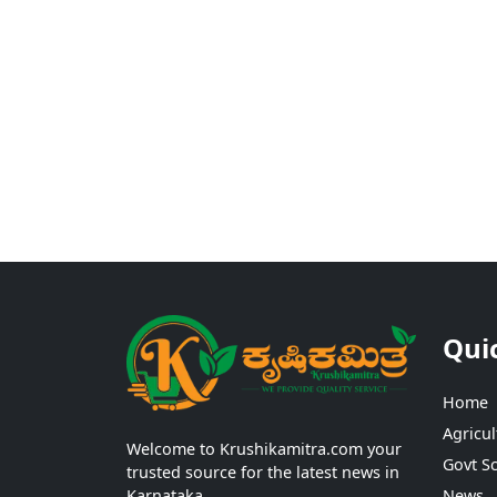
Qui
Home
Agricul
Welcome to Krushikamitra.com your
Govt S
trusted source for the latest news in
Karnataka.
News