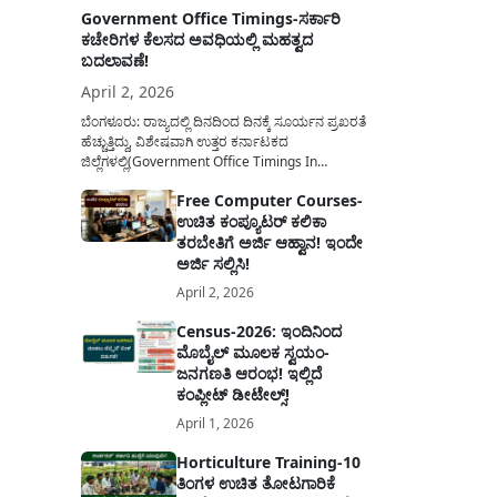
Government Office Timings-ಸರ್ಕಾರಿ
ಕಚೇರಿಗಳ ಕೆಲಸದ ಅವಧಿಯಲ್ಲಿ ಮಹತ್ವದ
ಬದಲಾವಣೆ!
April 2, 2026
ಬೆಂಗಳೂರು: ರಾಜ್ಯದಲ್ಲಿ ದಿನದಿಂದ ದಿನಕ್ಕೆ ಸೂರ್ಯನ ಪ್ರಖರತೆ
ಹೆಚ್ಚುತ್ತಿದ್ದು, ವಿಶೇಷವಾಗಿ ಉತ್ತರ ಕರ್ನಾಟಕದ
ಜಿಲ್ಲೆಗಳಲ್ಲಿ(Government Office Timings In
Karnataka) ಬಿಸಿಲಿನ ತಾಪಮಾನ ಏರಿಕೆಯಾಗುತ್ತಿದೆ. ಈ
Free Computer Courses-
ಹಿನ್ನೆಲೆಯಲ್ಲಿ ಸರ್ಕಾರಿ ನೌಕರರ ಹಿತದೃಷ್ಟಿಯಿಂದ ಹಾಗೂ
ಉಚಿತ ಕಂಪ್ಯೂಟರ್ ಕಲಿಕಾ
ಸಾರ್ವಜನಿಕರ ಅನುಕೂಲಕ್ಕಾಗಿ ಕರ್ನಾಟಕ ಸರ್ಕಾರವು
ಮಹತ್ವದ ನಿರ್ಧಾರವೊಂದನ್ನು ಕೈಗೊಂಡಿದೆ. ಕಿತ್ತೂರು ಕರ್ನಾಟಕ
ತರಬೇತಿಗೆ ಅರ್ಜಿ ಆಹ್ವಾನ! ಇಂದೇ
ಮತ್ತು ಕಲ್ಯಾಣ ಕರ್ನಾಟಕದ ಒಟ್ಟು 9 ಜಿಲ್ಲೆಗಳಲ್ಲಿ ಏಪ್ರಿಲ್...
ಅರ್ಜಿ ಸಲ್ಲಿಸಿ!
April 2, 2026
Census-2026: ಇಂದಿನಿಂದ
ಮೊಬೈಲ್ ಮೂಲಕ ಸ್ವಯಂ-
ಜನಗಣತಿ ಆರಂಭ! ಇಲ್ಲಿದೆ
ಕಂಪ್ಲೀಟ್ ಡೀಟೇಲ್ಸ್!
April 1, 2026
Horticulture Training-10
ತಿಂಗಳ ಉಚಿತ ತೋಟಗಾರಿಕೆ