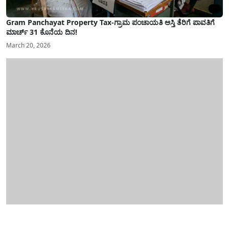
Gram Panchayat Property Tax-ಗ್ರಾಮ ಪಂಚಾಯತಿ ಆಸ್ತಿ ತೆರಿಗೆ ಪಾವತಿಗೆ
ಮಾರ್ಚ್ 31 ಕೊನೆಯ ದಿನ!
March 20, 2026