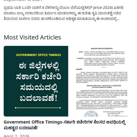
ಪ್ರಥಮ ಬಾರಿ ಒಂದೇ ಬಾರಿಗೆ 4 ಬೆಳೆಗಳನ್ನು ಬೆಂಬಲ ಬೆಲೆಯಲ್ಲಿ(MSP price-2024) ಖರೀದಿ
ಮಾಡಲು ರಾಜ್ಯ ಸರಕಾರದಿಂದ ತಿರ್ಮಾನ ಮಾಡಲಾಗಿದ್ದು, ಈ ಕುರಿತು ಕೃಷಿ ಮಾರುಕಟ್ಟೆ ಸಚಿವ
ಶಿವಾನಂದ ಪಾಟೀಲ ರವರು ಹಂಚಿಕೊಂಡಿರುವ ಅಧಿಕೃತ ಮಾಹಿತಿಯನ್ನು ಈ ಅಂಕಣದಲ್ಲಿ
ತಿಳಿಸಲಾಗಿದೆ. ಎಪಿಎಂಸಿ ಕಾಯ್ದೆ ಮರುಸ್ಥಾಪನೆಯಿಂದ ರೈತರಿಗೆ ಹೆಚ್ಚು ಅನುಕೂಲವಾಗಿದ್ದು,
ಇತಿಹಾಸದಲ್ಲಿ ಇದೇ ಮೊದಲ ಬಾರಿಗೆ ಏಕಕಾಲದಲ್ಲಿ...
Most Visited Articles
Government Office Timings-ಸರ್ಕಾರಿ ಕಚೇರಿಗಳ ಕೆಲಸದ ಅವಧಿಯಲ್ಲಿ
ಮಹತ್ವದ ಬದಲಾವಣೆ!
April 2, 2026