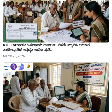
RTC Correction-ಕಂದಾಯ ಅದಾಲತ್: ಪಹಣಿ ತಿದ್ದುಪಡಿ ಅಧಿಕಾರ
ತಹಶೀಲ್ದಾರರಿಗೆ ಅಧಿಕೃತ ಆದೇಶ ಪ್ರಕಟ!
March 25, 2026