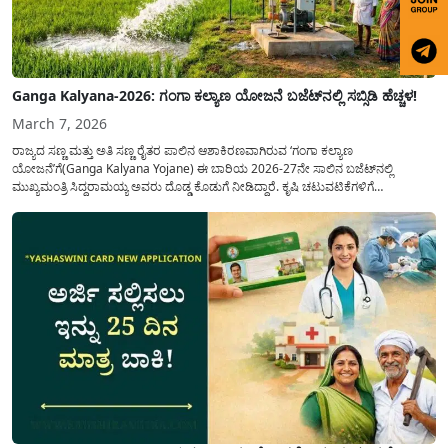
Ganga Kalyana-2026: ಗಂಗಾ ಕಲ್ಯಾಣ ಯೋಜನೆ ಬಜೆಟ್‌ನಲ್ಲಿ ಸಬ್ಸಿಡಿ ಹೆಚ್ಚಳ!
March 7, 2026
ರಾಜ್ಯದ ಸಣ್ಣ ಮತ್ತು ಅತಿ ಸಣ್ಣ ರೈತರ ಪಾಲಿನ ಆಶಾಕಿರಣವಾಗಿರುವ ‘ಗಂಗಾ ಕಲ್ಯಾಣ
ಯೋಜನೆ’ಗೆ(Ganga Kalyana Yojane) ಈ ಬಾರಿಯ 2026-27ನೇ ಸಾಲಿನ ಬಜೆಟ್‌ನಲ್ಲಿ
ಮುಖ್ಯಮಂತ್ರಿ ಸಿದ್ದರಾಮಯ್ಯ ಅವರು ದೊಡ್ಡ ಕೊಡುಗೆ ನೀಡಿದ್ದಾರೆ. ಕೃಷಿ ಚಟುವಟಿಕೆಗಳಿಗೆ
ಪೂರಕವಾಗಿರುವ ಈ ಯೋಜನೆಯಲ್ಲಿ ಹಣಕಾಸಿನ ನೆರವನ್ನು ಗಣನೀಯವಾಗಿ ಹೆಚ್ಚಿಸುವ ಮೂಲಕ ರೈತ
ಸಮುದಾಯದ ಮುಖದಲ್ಲಿ ಮಂದಹಾಸ ಮೂಡಿಸಿದ್ದಾರೆ. ವಿಶೇಷವಾಗಿ...