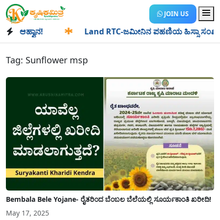
JOIN US
 ಆಹ್ವಾನ!
✱
Land RTC-ಜಮೀನಿನ ಪಹಣಿಯ ಹಿಸ್ಸಾ ಸಂಖ್ಯೆ ಎಂದರೇನು? 
Tag:
Sunflower msp
Bembala Bele Yojane- ರೈತರಿಂದ ಬೆಂಬಲ ಬೆಲೆಯಲ್ಲಿ ಸೂರ್ಯಕಾಂತಿ ಖರೀದಿ!
May 17, 2025