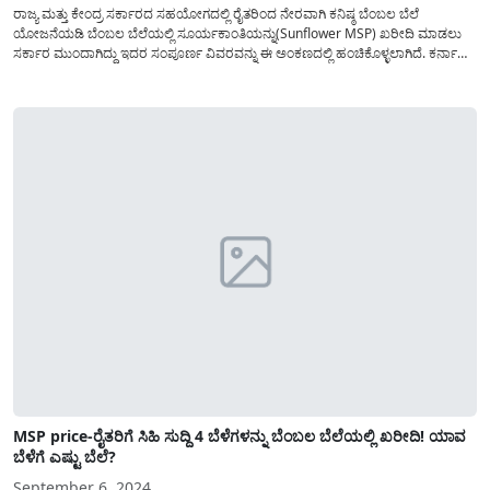
ರಾಜ್ಯ ಮತ್ತು ಕೇಂದ್ರ ಸರ್ಕಾರದ ಸಹಯೋಗದಲ್ಲಿ ರೈತರಿಂದ ನೇರವಾಗಿ ಕನಿಷ್ಠ ಬೆಂಬಲ ಬೆಲೆ
ಯೋಜನೆಯಡಿ ಬೆಂಬಲ ಬೆಲೆಯಲ್ಲಿ ಸೂರ್ಯಕಾಂತಿಯನ್ನು(Sunflower MSP) ಖರೀದಿ ಮಾಡಲು
ಸರ್ಕಾರ ಮುಂದಾಗಿದ್ದು ಇದರ ಸಂಪೂರ್ಣ ವಿವರವನ್ನು ಈ ಅಂಕಣದಲ್ಲಿ ಹಂಚಿಕೊಳ್ಳಲಾಗಿದೆ. ಕರ್ನಾಟಕ
ರಾಜ್ಯ ಕೃಷಿ ಮಾರಾಟ ಮಂಡಳಿಯಿಂದ(Karnataka APMC) ರಾಜ್ಯ ವಿವಿಧ ಜಿಲ್ಲೆಗಳಲ್ಲಿ
ಸೂರ್ಯಕಾಂತಿ ಖರೀದಿ(Suryakanti Kharidi Kendra) ಕೇಂದ್ರಗಳನ್ನು ತೆರೆದು...
MSP price-ರೈತರಿಗೆ ಸಿಹಿ ಸುದ್ದಿ 4 ಬೆಳೆಗಳನ್ನು ಬೆಂಬಲ ಬೆಲೆಯಲ್ಲಿ ಖರೀದಿ! ಯಾವ
ಬೆಳೆಗೆ ಎಷ್ಟು ಬೆಲೆ?
September 6, 2024