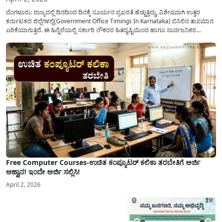
ಬೆಂಗಳೂರು: ರಾಜ್ಯದಲ್ಲಿ ದಿನದಿಂದ ದಿನಕ್ಕೆ ಸೂರ್ಯನ ಪ್ರಖರತೆ ಹೆಚ್ಚುತ್ತಿದ್ದು, ವಿಶೇಷವಾಗಿ ಉತ್ತರ
ಕರ್ನಾಟಕದ ಜಿಲ್ಲೆಗಳಲ್ಲಿ(Government Office Timings In Karnataka) ಬಿಸಿಲಿನ ತಾಪಮಾನ
ಏರಿಕೆಯಾಗುತ್ತಿದೆ. ಈ ಹಿನ್ನೆಲೆಯಲ್ಲಿ ಸರ್ಕಾರಿ ನೌಕರರ ಹಿತದೃಷ್ಟಿಯಿಂದ ಹಾಗೂ ಸಾರ್ವಜನಿಕರ
ಅನುಕೂಲಕ್ಕಾಗಿ ಕರ್ನಾಟಕ ಸರ್ಕಾರವು ಮಹತ್ವದ ನಿರ್ಧಾರವೊಂದನ್ನು ಕೈಗೊಂಡಿದೆ. ಕಿತ್ತೂರು ಕರ್ನಾಟಕ
ಮತ್ತು ಕಲ್ಯಾಣ ಕರ್ನಾಟಕದ ಒಟ್ಟು 9 ಜಿಲ್ಲೆಗಳಲ್ಲಿ ಏಪ್ರಿಲ್...
Free Computer Courses-ಉಚಿತ ಕಂಪ್ಯೂಟರ್ ಕಲಿಕಾ ತರಬೇತಿಗೆ ಅರ್ಜಿ
ಆಹ್ವಾನ! ಇಂದೇ ಅರ್ಜಿ ಸಲ್ಲಿಸಿ!
April 2, 2026