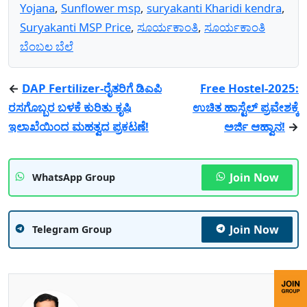
Yojana
,
Sunflower msp
,
suryakanti Kharidi kendra
,
Suryakanti MSP Price
,
ಸೂರ್ಯಕಾಂತಿ
,
ಸೂರ್ಯಕಾಂತಿ
ಬೆಂಬಲ ಬೆಲೆ
←
DAP Fertilizer-ರೈತರಿಗೆ ಡಿಎಪಿ
Free Hostel-2025:
ರಸಗೊಬ್ಬರ ಬಳಕೆ ಕುರಿತು ಕೃಷಿ
ಉಚಿತ ಹಾಸ್ಟೆಲ್ ಪ್ರವೇಶಕ್ಕೆ
ಇಲಾಖೆಯಿಂದ ಮಹತ್ವದ ಪ್ರಕಟಣೆ!
ಅರ್ಜಿ ಆಹ್ವಾನ!
→
Join Now
WhatsApp Group
Join Now
Telegram Group