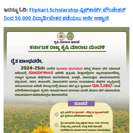
ಇದನ್ನೂ ಓದಿ:
Flipkart Scholarship-ಫ್ಲಿಪ್‌ಕಾರ್ಟ್ ಫೌಂಡೇಶನ್
ನಿಂದ 50,000 ವಿದ್ಯಾರ್ಥಿವೇತನ ಪಡೆಯಲು ಅರ್ಜಿ ಆಹ್ವಾನ!