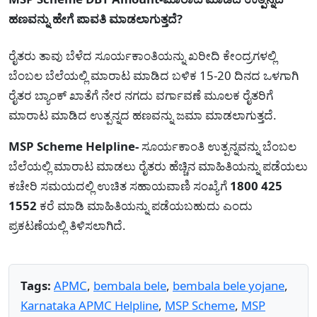
ಹಣವನ್ನು ಹೇಗೆ ಪಾವತಿ ಮಾಡಲಾಗುತ್ತದೆ?
ರೈತರು ತಾವು ಬೆಳೆದ ಸೂರ್ಯಕಾಂತಿಯನ್ನು ಖರೀದಿ ಕೇಂದ್ರಗಳಲ್ಲಿ
ಬೆಂಬಲ ಬೆಲೆಯಲ್ಲಿ ಮಾರಾಟ ಮಾಡಿದ ಬಳಿಕ 15-20 ದಿನದ ಒಳಗಾಗಿ
ರೈತರ ಬ್ಯಾಂಕ್ ಖಾತೆಗೆ ನೇರ ನಗದು ವರ್ಗಾವಣೆ ಮೂಲಕ ರೈತರಿಗೆ
ಮಾರಾಟ ಮಾಡಿದ ಉತ್ಪನ್ನದ ಹಣವನ್ನು ಜಮಾ ಮಾಡಲಾಗುತ್ತದೆ.
MSP Scheme Helpline-
ಸೂರ್ಯಕಾಂತಿ ಉತ್ಪನ್ನವನ್ನು ಬೆಂಬಲ
ಬೆಲೆಯಲ್ಲಿ ಮಾರಾಟ ಮಾಡಲು ರೈತರು ಹೆಚ್ಚಿನ ಮಾಹಿತಿಯನ್ನು ಪಡೆಯಲು
ಕಚೇರಿ ಸಮಯದಲ್ಲಿ ಉಚಿತ ಸಹಾಯವಾಣಿ ಸಂಖ್ಯೆಗೆ
1800 425
1552
ಕರೆ ಮಾಡಿ ಮಾಹಿತಿಯನ್ನು ಪಡೆಯಬಹುದು ಎಂದು
ಪ್ರಕಟಣೆಯಲ್ಲಿ ತಿಳಿಸಲಾಗಿದೆ.
Tags:
APMC
,
bembala bele
,
bembala bele yojane
,
Karnataka APMC Helpline
,
MSP Scheme
,
MSP