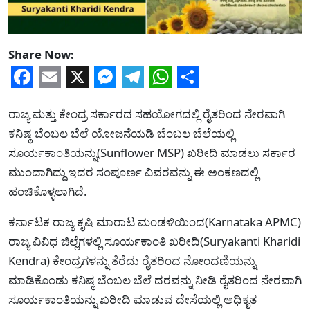
Share Now:
Facebook
Email
X
Messenger
Telegram
WhatsApp
Share
ರಾಜ್ಯ ಮತ್ತು ಕೇಂದ್ರ ಸರ್ಕಾರದ ಸಹಯೋಗದಲ್ಲಿ ರೈತರಿಂದ ನೇರವಾಗಿ
ಕನಿಷ್ಠ ಬೆಂಬಲ ಬೆಲೆ ಯೋಜನೆಯಡಿ ಬೆಂಬಲ ಬೆಲೆಯಲ್ಲಿ
ಸೂರ್ಯಕಾಂತಿಯನ್ನು(Sunflower MSP) ಖರೀದಿ ಮಾಡಲು ಸರ್ಕಾರ
ಮುಂದಾಗಿದ್ದು ಇದರ ಸಂಪೂರ್ಣ ವಿವರವನ್ನು ಈ ಅಂಕಣದಲ್ಲಿ
ಹಂಚಿಕೊಳ್ಳಲಾಗಿದೆ.
ಕರ್ನಾಟಕ ರಾಜ್ಯ ಕೃಷಿ ಮಾರಾಟ ಮಂಡಳಿಯಿಂದ(Karnataka APMC)
ರಾಜ್ಯ ವಿವಿಧ ಜಿಲ್ಲೆಗಳಲ್ಲಿ ಸೂರ್ಯಕಾಂತಿ ಖರೀದಿ(Suryakanti Kharidi
Kendra) ಕೇಂದ್ರಗಳನ್ನು ತೆರೆದು ರೈತರಿಂದ ನೋಂದಣಿಯನ್ನು
ಮಾಡಿಕೊಂಡು ಕನಿಷ್ಠ ಬೆಂಬಲ ಬೆಲೆ ದರವನ್ನು ನೀಡಿ ರೈತರಿಂದ ನೇರವಾಗಿ
ಸೂರ್ಯಕಾಂತಿಯನ್ನು ಖರೀದಿ ಮಾಡುವ ದೇಸೆಯಲ್ಲಿ ಅಧಿಕೃತ