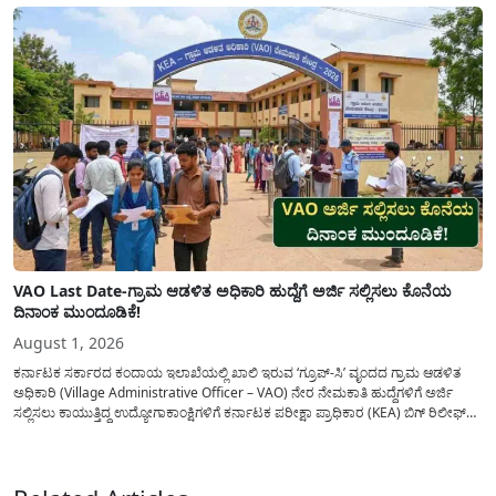
ದಿನದಲ್ಲಿ ಬರೋಬ್ಬರಿ 34.8 TMC...
VAO Last Date-ಗ್ರಾಮ ಆಡಳಿತ ಅಧಿಕಾರಿ ಹುದ್ದೆಗೆ ಅರ್ಜಿ ಸಲ್ಲಿಸಲು ಕೊನೆಯ
ದಿನಾಂಕ ಮುಂದೂಡಿಕೆ!
August 1, 2026
ಕರ್ನಾಟಕ ಸರ್ಕಾರದ ಕಂದಾಯ ಇಲಾಖೆಯಲ್ಲಿ ಖಾಲಿ ಇರುವ ‘ಗ್ರೂಪ್-ಸಿ’ ವೃಂದದ ಗ್ರಾಮ ಆಡಳಿತ
ಅಧಿಕಾರಿ (Village Administrative Officer – VAO) ನೇರ ನೇಮಕಾತಿ ಹುದ್ದೆಗಳಿಗೆ ಅರ್ಜಿ
ಸಲ್ಲಿಸಲು ಕಾಯುತ್ತಿದ್ದ ಉದ್ಯೋಗಾಕಾಂಕ್ಷಿಗಳಿಗೆ ಕರ್ನಾಟಕ ಪರೀಕ್ಷಾ ಪ್ರಾಧಿಕಾರ (KEA) ಬಿಗ್ ರಿಲೀಫ್
ನೀಡಿದೆ. ಅರ್ಜಿ ಸಲ್ಲಿಕೆಯ ಅವಧಿಯನ್ನು ವಿಸ್ತರಿಸಿ ಅಧಿಕೃತ ಪ್ರಕಟಣೆ ಹೊರಡಿಸಿದ್ದು, ಇದುವರೆಗೆ ಅರ್ಜಿ
ಸಲ್ಲಿಸಲು...