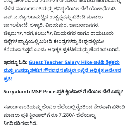
ರಾಜ್ಯ ಸರ್ಕಾರದಿಂದ 2024-25ನೇ ಸಾಲಿನ ಹಿಂಗಾರು ಹಂಗಾಮಿನಲ್ಲಿ
ಬೆಳೆದ ಸೂರ್ಯಕಾಂತಿಯನ್ನು ಕನಿಷ್ಠ ಬೆಂಬಲ ಬೆಲೆ ಯೋಜನೆಯಡಿ
ಎಫ್.ಎ.ಕ್ಯೂ ಗುಣಮಟ್ಟದ ಉತ್ಪನ್ನವನ್ನು ಖರೀದಿ ಮಾಡಲು
ಬಾಗಲಕೋಟೆ, ಬಳ್ಳಾರಿ, ವಿಜಯಪುರ, ಚಾಮರಾಜನಗರ,
ಚಿತ್ರದುರ್ಗ,ಗದಗ,ಕಲಬುರ್ಗಿ,ವಿಜಯನಗರ ಹಾಗೂ ರಾಯಚೂರು
ಜಿಲ್ಲೆಗಳ ವ್ಯಾಪ್ತಿಯಲ್ಲಿ ಖರೀದಿ ಕೇಂದ್ರಗಳನ್ನು ಶೀಘ್ರದಲ್ಲಿಯೇ
ತೆರೆಯಲಾಗುತ್ತದೆ ಎಂದು ಅಧಿಕೃತ ಪ್ರಕಟಣೆಯನ್ನು ಹೊರಡಿಸಲಾಗಿದೆ.
ಇದನ್ನೂ ಓದಿ:
Guest Teacher Salary Hike-ಅತಿಥಿ ಶಿಕ್ಷಕರು
ಮತ್ತು ಉಪನ್ಯಾಸಕರಿಗೆ ಗೌರವಧನ ಹೆಚ್ಚಳ! ಇಲ್ಲಿದೆ ಅಧಿಕೃತ ಆದೇಶದ
ಪ್ರತಿ!
Suryakanti MSP Price-ಪ್ರತಿ ಕ್ವಿಂಟಾಲ್ ಗೆ ಬೆಂಬಲ ಬೆಲೆ ಎಷ್ಟು?
ಸೂರ್ಯಕಾಂತಿಯನ್ನು ಬೆಂಬಲ ಬೆಲೆಯಲ್ಲಿ ರೈತರಿಂದ ನೇರವಾಗಿ ಖರೀದಿ
ಮಾಡಲು ಪ್ರತಿ ಕ್ವಿಂಟಾಲ್ ಗೆ ರೂ 7,280/- ಬೆಲೆಯನ್ನು
ನಿಗದಿಪಡಿಸಲಾಗಿದೆ.