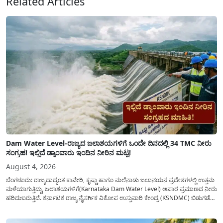
Related Articles
Dam Water Level-ರಾಜ್ಯದ ಜಲಾಶಯಗಳಿಗೆ ಒಂದೇ ದಿನದಲ್ಲಿ 34 TMC ನೀರು
ಸಂಗ್ರಹ! ಇಲ್ಲಿದೆ ಡ್ಯಾಂವಾರು ಇಂದಿನ ನೀರಿನ ಮಟ್ಟ!
August 4, 2026
ಬೆಂಗಳೂರು: ರಾಜ್ಯದಾದ್ಯಂತ ಕಾವೇರಿ, ಕೃಷ್ಣಾ ಹಾಗೂ ಮಲೆನಾಡು ಜಲಾನಯನ ಪ್ರದೇಶಗಳಲ್ಲಿ ಉತ್ತಮ
ಮಳೆಯಾಗುತ್ತಿದ್ದು, ಜಲಾಶಯಗಳಿಗೆ(Karnataka Dam Water Level) ಅಪಾರ ಪ್ರಮಾಣದ ನೀರು
ಹರಿದುಬರುತ್ತಿದೆ. ಕರ್ನಾಟಕ ರಾಜ್ಯ ನೈಸರ್ಗಿಕ ವಿಕೋಪ ಉಸ್ತುವಾರಿ ಕೇಂದ್ರ (KSNDMC) ಬಿಡುಗಡೆ
ಮಾಡಿರುವ ಆಗಸ್ಟ್ 04, 2026ರ ವರದಿಯಂತೆ, ರಾಜ್ಯದ ಪ್ರಮುಖ 14 ಜಲಾಶಯಗಳಿಗೆ ಒಂದೇ
ದಿನದಲ್ಲಿ ಬರೋಬ್ಬರಿ 34.8 TMC...