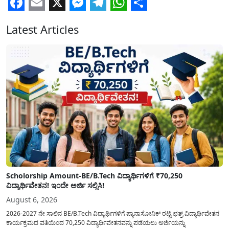
Facebook
Email
X
Messenger
Telegram
WhatsApp
Share
Latest Articles
Scholorship Amount-BE/B.Tech ವಿದ್ಯಾರ್ಥಿಗಳಿಗೆ ₹70,250
ವಿದ್ಯಾರ್ಥಿವೇತನ! ಇಂದೇ ಅರ್ಜಿ ಸಲ್ಲಿಸಿ!
August 6, 2026
2026-2027 ನೇ ಸಾಲಿನ BE/B.Tech ವಿದ್ಯಾರ್ಥಿಗಳಿಗೆ ಪ್ಯಾನಾಸೋನಿಕ್ ರಟ್ಟಿ ಛತ್ರ್ ವಿದ್ಯಾರ್ಥಿವೇತನ
ಕಾರ್ಯಕ್ರಮದ ವತಿಯಿಂದ 70,250 ವಿದ್ಯಾರ್ಥಿವೇತನವನ್ನು ಪಡೆಯಲು ಅರ್ಜಿಯನ್ನು