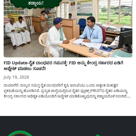
FID Update-ರೈತ ಬಾಂಧವರ ಗಮನಕ್ಕೆ: FID ಅನ್ನು ಕೇಂದ್ರ ಸರ್ಕಾರದ ಐಡಿಗೆ
ಅಪ್ಡೇಟ್ ಮಾಡಲು ಸೂಚನೆ!
July 19, 2026
ದಾವಣಗೆರೆ: ರಾಜ್ಯದ ಸಮಸ್ತ ರೈತ ಬಾಂಧವರಿಗೆ ಕೃಷಿ ಇಲಾಖೆಯು ಒಂದು ಅತ್ಯಂತ ಮಹತ್ವದ
ಪ್ರಕಟಣೆಯನ್ನು ಹೊರಡಿಸಿದೆ. ಪ್ರಸ್ತುತ ಚಾಲ್ತಿಯಲ್ಲಿರುವ ರೈತರ ಫ್ರೂಟ್ಸ್ (FRUITS) ರೈತರ ಐಡಿಯನ್ನು
ಕೇಂದ್ರ ಸರ್ಕಾರದ ಅಧಿಕೃತ ಐಡಿಯೊಂದಿಗೆ ಅಪ್ಡೇಟ್ ಮಾಡಿಕೊಳ್ಳುವುದನ್ನು ಕಡ್ಡಾಯಗೊಳಿಸಲಾಗಿದೆ.
ಸರ್ಕಾರದ ವಿವಿಧ ಯೋಜನೆಗಳ ಪ್ರಯೋಜನಗಳನ್ನು ಯಾವುದೇ ಅಡಚಣೆಯಿಲ್ಲದೆ ನೇರವಾಗಿ
ಪಡೆದುಕೊಳ್ಳಲು ಈ ಪ್ರಕ್ರಿಯೆಯು ಅತ್ಯಂತ ಅಗತ್ಯವಾಗಿದ್ದು, ಅರ್ಹ ರೈತರು...