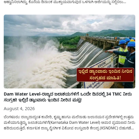
ಆಹ್ವಾನಿಸಲಾಗಿದ್ದು, ಕೊನೆಯ ದಿನಾಂಕ ಮುಕ್ತಾಯವಾಗುವುದ ಒಳಗಾಗಿ ಅರ್ಜಿಯನ್ನು ಸಲ್ಲಿಸಲು
ಕೋರಿದೆ. ಆರ್ಥಿಕವಾಗಿ ಹಿಂದುಳಿದ ಹಾಗೂ ಬಡ ಕುಟುಂಬ ವರ್ಗದ ವಿದ್ಯಾರ್ಥಿಗಳು ಅವರ ಮುಂದಿನ
ಶಿಕ್ಷಣವನ್ನು ಮುಂದುವರಿಸಲು ಯಾವುದೇ ಅಡಚಣೆಯಾಗದಂತೆ ನೋಡಿಕೊಳ್ಳಲು ಈ ಯೋಜನೆಯನ್ನು
ಜಾರಿಗೆ...
Dam Water Level-ರಾಜ್ಯದ ಜಲಾಶಯಗಳಿಗೆ ಒಂದೇ ದಿನದಲ್ಲಿ 34 TMC ನೀರು
ಸಂಗ್ರಹ! ಇಲ್ಲಿದೆ ಡ್ಯಾಂವಾರು ಇಂದಿನ ನೀರಿನ ಮಟ್ಟ!
August 4, 2026
ಬೆಂಗಳೂರು: ರಾಜ್ಯದಾದ್ಯಂತ ಕಾವೇರಿ, ಕೃಷ್ಣಾ ಹಾಗೂ ಮಲೆನಾಡು ಜಲಾನಯನ ಪ್ರದೇಶಗಳಲ್ಲಿ ಉತ್ತಮ
ಮಳೆಯಾಗುತ್ತಿದ್ದು, ಜಲಾಶಯಗಳಿಗೆ(Karnataka Dam Water Level) ಅಪಾರ ಪ್ರಮಾಣದ ನೀರು
ಹರಿದುಬರುತ್ತಿದೆ. ಕರ್ನಾಟಕ ರಾಜ್ಯ ನೈಸರ್ಗಿಕ ವಿಕೋಪ ಉಸ್ತುವಾರಿ ಕೇಂದ್ರ (KSNDMC) ಬಿಡುಗಡೆ
ಮಾಡಿರುವ ಆಗಸ್ಟ್ 04, 2026ರ ವರದಿಯಂತೆ, ರಾಜ್ಯದ ಪ್ರಮುಖ 14 ಜಲಾಶಯಗಳಿಗೆ ಒಂದೇ