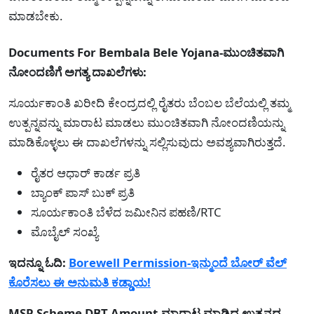
ಮಾಡಬೇಕು.
Documents For Bembala Bele Yojana-ಮುಂಚಿತವಾಗಿ
ನೋಂದಣಿಗೆ ಅಗತ್ಯ ದಾಖಲೆಗಳು:
ಸೂರ್ಯಕಾಂತಿ ಖರೀದಿ ಕೇಂದ್ರದಲ್ಲಿ ರೈತರು ಬೆಂಬಲ ಬೆಲೆಯಲ್ಲಿ ತಮ್ಮ
ಉತ್ಪನ್ನವನ್ನು ಮಾರಾಟ ಮಾಡಲು ಮುಂಚಿತವಾಗಿ ನೋಂದಣಿಯನ್ನು
ಮಾಡಿಕೊಳ್ಳಲು ಈ ದಾಖಲೆಗಳನ್ನು ಸಲ್ಲಿಸುವುದು ಅವಶ್ಯವಾಗಿರುತ್ತದೆ.
ರೈತರ ಆಧಾರ್ ಕಾರ್ಡ ಪ್ರತಿ
ಬ್ಯಾಂಕ್ ಪಾಸ್ ಬುಕ್ ಪ್ರತಿ
ಸೂರ್ಯಕಾಂತಿ ಬೆಳೆದ ಜಮೀನಿನ ಪಹಣಿ/RTC
ಮೊಬೈಲ್ ಸಂಖ್ಯೆ
ಇದನ್ನೂ ಓದಿ:
Borewell Permission-ಇನ್ಮುಂದೆ ಬೋರ್ ವೆಲ್
ಕೊರೆಸಲು ಈ ಅನುಮತಿ ಕಡ್ಡಾಯ!
MSP Scheme DBT Amount-ಮಾರಾಟ ಮಾಡಿದ ಉತ್ಪನ್ನದ