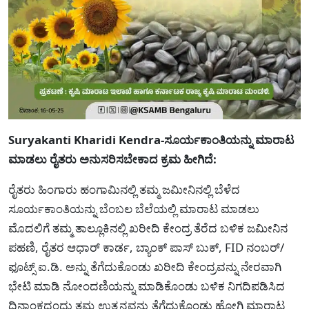
Suryakanti Kharidi Kendra-ಸೂರ್ಯಕಾಂತಿಯನ್ನು ಮಾರಾಟ
ಮಾಡಲು ರೈತರು ಅನುಸರಿಸಬೇಕಾದ ಕ್ರಮ ಹೀಗಿದೆ:
ರೈತರು ಹಿಂಗಾರು ಹಂಗಾಮಿನಲ್ಲಿ ತಮ್ಮ ಜಮೀನಿನಲ್ಲಿ ಬೆಳೆದ
ಸೂರ್ಯಕಾಂತಿಯನ್ನು ಬೆಂಬಲ ಬೆಲೆಯಲ್ಲಿ ಮಾರಾಟ ಮಾಡಲು
ಮೊದಲಿಗೆ ತಮ್ಮ ತಾಲ್ಲೂಕಿನಲ್ಲಿ ಖರೀದಿ ಕೇಂದ್ರ ತೆರೆದ ಬಳಿಕ ಜಮೀನಿನ
ಪಹಣಿ, ರೈತರ ಆಧಾರ್ ಕಾರ್ಡ, ಬ್ಯಾಂಕ್ ಪಾಸ್ ಬುಕ್, FID ನಂಬರ್/
ಫೂಟ್ಸ್ ಐ.ಡಿ. ಅನ್ನು ತೆಗೆದುಕೊಂಡು ಖರೀದಿ ಕೇಂದ್ರವನ್ನು ನೇರವಾಗಿ
ಭೇಟಿ ಮಾಡಿ ನೋಂದಣಿಯನ್ನು ಮಾಡಿಕೊಂಡು ಬಳಿಕ ನಿಗದಿಪಡಿಸಿದ
ದಿನಾಂಕದಂದು ತಮ್ಮ ಉತ್ಪನ್ನವನ್ನು ತೆಗೆದುಕೊಂಡು ಹೋಗಿ ಮಾರಾಟ