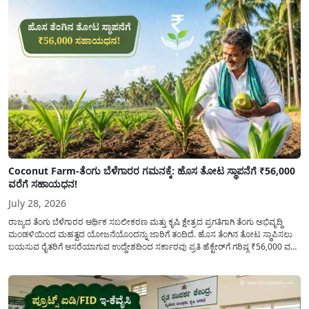
Coconut Farm-ತೆಂಗು ಬೆಳೆಗಾರರ ಗಮನಕ್ಕೆ: ಹೊಸ ತೋಟ ಸ್ಥಾಪನೆಗೆ ₹56,000
ವರೆಗೆ ಸಹಾಯಧನ!
July 28, 2026
ರಾಜ್ಯದ ತೆಂಗು ಬೆಳೆಗಾರರ ಆರ್ಥಿಕ ಸಬಲೀಕರಣ ಮತ್ತು ಕೃಷಿ ಕ್ಷೇತ್ರದ ಪ್ರಗತಿಗಾಗಿ ತೆಂಗು ಅಭಿವೃದ್ದಿ
ಮಂಡಳಿಯಿಂದ ಮಹತ್ವದ ಯೋಜನೆಯೊಂದನ್ನು ಜಾರಿಗೆ ತಂದಿದೆ. ಹೊಸ ತೆಂಗಿನ ತೋಟ ಸ್ಥಾಪಿಸಲು
ಬಯಸುವ ರೈತರಿಗೆ ಆಸರೆಯಾಗುವ ಉದ್ದೇಶದಿಂದ ಸರ್ಕಾರವು ಪ್ರತಿ ಹೆಕ್ಟೇರ್‌ಗೆ ಗರಿಷ್ಠ ₹56,000 ವರೆಗೆ
ಧನಸಹಾಯ ಪಡೆಯಲು ಅರ್ಜಿಯನ್ನು ಆಹ್ವಾನಿಸಿದೆ. ತೆಂಗು ಅಭಿವೃದ್ದಿ ಮಂಡಳಿಯ ಯೋಜನೆ
ಅಡಿಯಲ್ಲಿ ನೀಡಲಾಗುವ...