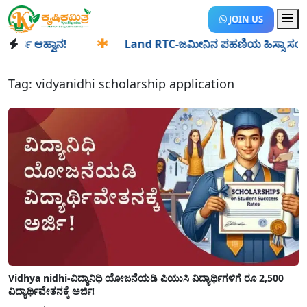
JOIN US
ಿ ಆಹ್ವಾನ!
✱
Land RTC-ಜಮೀನಿನ ಪಹಣಿಯ ಹಿಸ್ಸಾ ಸಂಖ್ಯೆ ಎಂದರೇನು
Tag:
vidyanidhi scholarship application
Vidhya nidhi-ವಿದ್ಯಾನಿಧಿ ಯೋಜನೆಯಡಿ ಪಿಯುಸಿ ವಿದ್ಯಾರ್ಥಿಗಳಿಗೆ ರೂ 2,500
ವಿದ್ಯಾರ್ಥಿವೇತನಕ್ಕೆ ಅರ್ಜಿ!