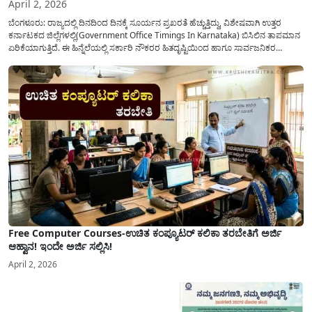
April 2, 2026
ಬೆಂಗಳೂರು: ರಾಜ್ಯದಲ್ಲಿ ದಿನದಿಂದ ದಿನಕ್ಕೆ ಸೂರ್ಯನ ಪ್ರಖರತೆ ಹೆಚ್ಚುತ್ತಿದ್ದು, ವಿಶೇಷವಾಗಿ ಉತ್ತರ
ಕರ್ನಾಟಕದ ಜಿಲ್ಲೆಗಳಲ್ಲಿ(Government Office Timings In Karnataka) ಬಿಸಿಲಿನ ತಾಪಮಾನ
ಏರಿಕೆಯಾಗುತ್ತಿದೆ. ಈ ಹಿನ್ನೆಲೆಯಲ್ಲಿ ಸರ್ಕಾರಿ ನೌಕರರ ಹಿತದೃಷ್ಟಿಯಿಂದ ಹಾಗೂ ಸಾರ್ವಜನಿಕರ
ಅನುಕೂಲಕ್ಕಾಗಿ ಕರ್ನಾಟಕ ಸರ್ಕಾರವು ಮಹತ್ವದ ನಿರ್ಧಾರವೊಂದನ್ನು ಕೈಗೊಂಡಿದೆ. ಕಿತ್ತೂರು ಕರ್ನಾಟಕ
ಮತ್ತು ಕಲ್ಯಾಣ ಕರ್ನಾಟಕದ ಒಟ್ಟು 9 ಜಿಲ್ಲೆಗಳಲ್ಲಿ ಏಪ್ರಿಲ್...
Free Computer Courses-ಉಚಿತ ಕಂಪ್ಯೂಟರ್ ಕಲಿಕಾ ತರಬೇತಿಗೆ ಅರ್ಜಿ
ಆಹ್ವಾನ! ಇಂದೇ ಅರ್ಜಿ ಸಲ್ಲಿಸಿ!
April 2, 2026