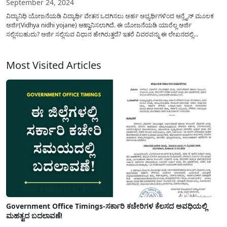
September 24, 2024
ವಿದ್ಯಾನಿಧಿ ಯೋಜನೆಯಡಿ ವಿದ್ಯಾರ್ಥಿ ವೇತನ ಒದಗಿಸಲು ಅರ್ಹ ಅಭ್ಯರ್ಥಿಗಳಿಂದ ಆನ್ಲೈನ್ ಮೂಲಕ
ಅರ್ಜಿ(Vidhya nidhi yojane) ಆಹ್ವಾನಿಸಲಾಗಿದೆ. ಈ ಯೋಜನೆಯಡಿ ಯಾರೆಲ್ಲ ಅರ್ಜಿ
ಸಲ್ಲಿಸಬಹುದು? ಅರ್ಜಿ ಸಲ್ಲಿಸುವ ವಿಧಾನ ಹೇಗಿರುತ್ತದೆ? ಇತರೆ ವಿವರವನ್ನು ಈ ಲೇಖನದಲ್ಲಿ
ವಿವರಿಸಲಾಗಿದೆ. ವಿದ್ಯಾನಿಧಿ ಯೋಜನೆಯಡಿ ಪಿಯುಸಿ, ಡಿಪ್ಲೋಮಾ, ಪದವಿ, ಐಟಿಐ ವ್ಯಾಸಂಗ
ಮಾಡುತ್ತಿರುವ ವಿದ್ಯಾರ್ಥಿಗಳು ಈ ಯೋಜನೆಯಡಿ ಅರ್ಜಿ ಸಲ್ಲಿಸಿ...
Most Visited Articles
Government Office Timings-ಸರ್ಕಾರಿ ಕಚೇರಿಗಳ ಕೆಲಸದ ಅವಧಿಯಲ್ಲಿ
ಮಹತ್ವದ ಬದಲಾವಣೆ!