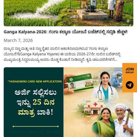
Ganga Kalyana-2026: ಗಂಗಾ ಕಲ್ಯಾಣ ಯೋಜನೆ ಬಜೆಟ್‌ನಲ್ಲಿ ಸಬ್ಸಿಡಿ ಹೆಚ್ಚಳ!
March 7, 2026
ರಾಜ್ಯದ ಸಣ್ಣ ಮತ್ತು ಅತಿ ಸಣ್ಣ ರೈತರ ಪಾಲಿನ ಆಶಾಕಿರಣವಾಗಿರುವ ‘ಗಂಗಾ ಕಲ್ಯಾಣ
ಯೋಜನೆ’ಗೆ(Ganga Kalyana Yojane) ಈ ಬಾರಿಯ 2026-27ನೇ ಸಾಲಿನ ಬಜೆಟ್‌ನಲ್ಲಿ
ಮುಖ್ಯಮಂತ್ರಿ ಸಿದ್ದರಾಮಯ್ಯ ಅವರು ದೊಡ್ಡ ಕೊಡುಗೆ ನೀಡಿದ್ದಾರೆ. ಕೃಷಿ ಚಟುವಟಿಕೆಗಳಿಗೆ
ಪೂರಕವಾಗಿರುವ ಈ ಯೋಜನೆಯಲ್ಲಿ ಹಣಕಾಸಿನ ನೆರವನ್ನು ಗಣನೀಯವಾಗಿ ಹೆಚ್ಚಿಸುವ ಮೂಲಕ ರೈತ
ಸಮುದಾಯದ ಮುಖದಲ್ಲಿ ಮಂದಹಾಸ ಮೂಡಿಸಿದ್ದಾರೆ. ವಿಶೇಷವಾಗಿ...