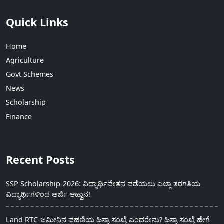
Quick Links
Home
Agriculture
Govt Schemes
News
Scholarship
Finance
Recent Posts
SSP Scholarship-2026: ವಿದ್ಯಾರ್ಥಿವೇತನ ಪಡೆಯಲು ಎಲ್ಲಾ ತರಗತಿಯ
ವಿದ್ಯಾರ್ಥಿಗಳಿಂದ ಅರ್ಜಿ ಆಹ್ವಾನ!
Land RTC-ಜಮೀನಿನ ಪಹಣಿಯ ಹಿಸ್ಸಾ ಸಂಖ್ಯೆ ಎಂದರೇನು? ಹಿಸ್ಸಾ ಸಂಖ್ಯೆ ಹೇಗೆ