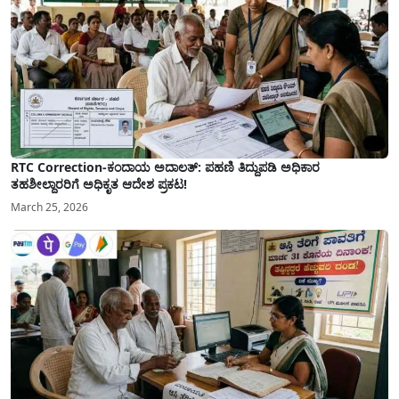
RTC Correction-ಕಂದಾಯ ಅದಾಲತ್: ಪಹಣಿ ತಿದ್ದುಪಡಿ ಅಧಿಕಾರ
ತಹಶೀಲ್ದಾರರಿಗೆ ಅಧಿಕೃತ ಆದೇಶ ಪ್ರಕಟ!
March 25, 2026