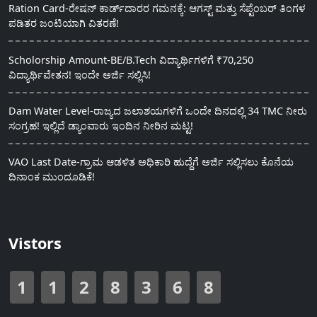
Ration Card-ರೇಷನ್ ಕಾರ್ಡ್‍ದಾರರ ಗಮನಕ್ಕೆ: ಆಗಸ್ಟ್ ಮತ್ತು ಸೆಪ್ಟೆಂಬರ್ ತಿಂಗಳ
ಪಡಿತರ ಜಂಟಿಯಾಗಿ ವಿತರಣೆ!
Scholorship Amount-BE/B.Tech ವಿದ್ಯಾರ್ಥಿಗಳಿಗೆ ₹70,250
ವಿದ್ಯಾರ್ಥಿವೇತನ! ಇಂದೇ ಅರ್ಜಿ ಸಲ್ಲಿಸಿ!
Dam Water Level-ರಾಜ್ಯದ ಜಲಾಶಯಗಳಿಗೆ ಒಂದೇ ದಿನದಲ್ಲಿ 34 TMC ನೀರು
ಸಂಗ್ರಹ! ಇಲ್ಲಿದೆ ಡ್ಯಾಂವಾರು ಇಂದಿನ ನೀರಿನ ಮಟ್ಟ!
VAO Last Date-ಗ್ರಾಮ ಆಡಳಿತ ಅಧಿಕಾರಿ ಹುದ್ದೆಗೆ ಅರ್ಜಿ ಸಲ್ಲಿಸಲು ಕೊನೆಯ
ದಿನಾಂಕ ಮುಂದೂಡಿಕೆ!
Vistors
1
1
2
8
3
6
8