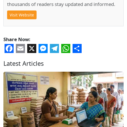
thousands of readers stay updated and informed.
Visit Website
Share Now:
Facebook
Email
X
Messenger
Telegram
WhatsApp
Share
Latest Articles