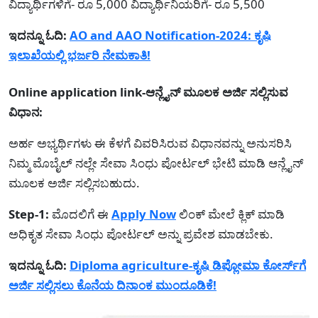
ವಿದ್ಯಾರ್ಥಿಗಳಿಗೆ- ರೂ 5,000 ವಿದ್ಯಾರ್ಥಿನಿಯರಿಗೆ- ರೂ 5,500
ಇದನ್ನೂ ಓದಿ:
AO and AAO Notification-2024: ಕೃಷಿ
ಇಲಾಖೆಯಲ್ಲಿ ಭರ್ಜರಿ ನೇಮಕಾತಿ!
Online application link-ಆನ್ಲೈನ್ ಮೂಲಕ ಅರ್ಜಿ ಸಲ್ಲಿಸುವ
ವಿಧಾನ:
ಅರ್ಹ ಅಭ್ಯರ್ಥಿಗಳು ಈ ಕೆಳಗೆ ವಿವರಿಸಿರುವ ವಿಧಾನವನ್ನು ಅನುಸರಿಸಿ
ನಿಮ್ಮ ಮೊಬೈಲ್ ನಲ್ಲೇ ಸೇವಾ ಸಿಂಧು ಪೋರ್ಟಲ್ ಭೇಟಿ ಮಾಡಿ ಆನ್ಲೈನ್
ಮೂಲಕ ಅರ್ಜಿ ಸಲ್ಲಿಸಬಹುದು.
Step-1:
ಮೊದಲಿಗೆ ಈ
Apply Now
ಲಿಂಕ್ ಮೇಲೆ ಕ್ಲಿಕ್ ಮಾಡಿ
ಅಧಿಕೃತ ಸೇವಾ ಸಿಂಧು ಪೋರ್ಟಲ್ ಅನ್ನು ಪ್ರವೇಶ ಮಾಡಬೇಕು.
ಇದನ್ನೂ ಓದಿ:
Diploma agriculture-ಕೃಷಿ ಡಿಪ್ಲೋಮಾ ಕೋರ್ಸ್‍ಗೆ
ಅರ್ಜಿ ಸಲ್ಲಿಸಲು ಕೊನೆಯ ದಿನಾಂಕ ಮುಂದೂಡಿಕೆ!