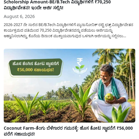
Scholorship Amount-BE/B.Tech ವಿದ್ಯಾರ್ಥಿಗಳಿಗೆ ₹70,250
ವಿದ್ಯಾರ್ಥಿವೇತನ! ಇಂದೇ ಅರ್ಜಿ ಸಲ್ಲಿಸಿ!
August 6, 2026
2026-2027 ನೇ ಸಾಲಿನ BE/B.Tech ವಿದ್ಯಾರ್ಥಿಗಳಿಗೆ ಪ್ಯಾನಾಸೋನಿಕ್ ರಟ್ಟಿ ಛತ್ರ್ ವಿದ್ಯಾರ್ಥಿವೇತನ
ಕಾರ್ಯಕ್ರಮದ ವತಿಯಿಂದ 70,250 ವಿದ್ಯಾರ್ಥಿವೇತನವನ್ನು ಪಡೆಯಲು ಅರ್ಜಿಯನ್ನು
ಆಹ್ವಾನಿಸಲಾಗಿದ್ದು, ಕೊನೆಯ ದಿನಾಂಕ ಮುಕ್ತಾಯವಾಗುವುದ ಒಳಗಾಗಿ ಅರ್ಜಿಯನ್ನು ಸಲ್ಲಿಸಲು
ಕೋರಿದೆ. ಆರ್ಥಿಕವಾಗಿ ಹಿಂದುಳಿದ ಹಾಗೂ ಬಡ ಕುಟುಂಬ ವರ್ಗದ ವಿದ್ಯಾರ್ಥಿಗಳು ಅವರ ಮುಂದಿನ
ಶಿಕ್ಷಣವನ್ನು ಮುಂದುವರಿಸಲು ಯಾವುದೇ ಅಡಚಣೆಯಾಗದಂತೆ ನೋಡಿಕೊಳ್ಳಲು ಈ ಯೋಜನೆಯನ್ನು
ಜಾರಿಗೆ...
Coconut Farm-ತೆಂಗು ಬೆಳೆಗಾರರ ಗಮನಕ್ಕೆ: ಹೊಸ ತೋಟ ಸ್ಥಾಪನೆಗೆ ₹56,000
ವರೆಗೆ ಸಹಾಯಧನ!