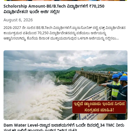
Scholorship Amount-BE/B.Tech ವಿದ್ಯಾರ್ಥಿಗಳಿಗೆ ₹70,250
ವಿದ್ಯಾರ್ಥಿವೇತನ! ಇಂದೇ ಅರ್ಜಿ ಸಲ್ಲಿಸಿ!
August 6, 2026
2026-2027 ನೇ ಸಾಲಿನ BE/B.Tech ವಿದ್ಯಾರ್ಥಿಗಳಿಗೆ ಪ್ಯಾನಾಸೋನಿಕ್ ರಟ್ಟಿ ಛತ್ರ್ ವಿದ್ಯಾರ್ಥಿವೇತನ
ಕಾರ್ಯಕ್ರಮದ ವತಿಯಿಂದ 70,250 ವಿದ್ಯಾರ್ಥಿವೇತನವನ್ನು ಪಡೆಯಲು ಅರ್ಜಿಯನ್ನು
ಆಹ್ವಾನಿಸಲಾಗಿದ್ದು, ಕೊನೆಯ ದಿನಾಂಕ ಮುಕ್ತಾಯವಾಗುವುದ ಒಳಗಾಗಿ ಅರ್ಜಿಯನ್ನು ಸಲ್ಲಿಸಲು
ಕೋರಿದೆ. ಆರ್ಥಿಕವಾಗಿ ಹಿಂದುಳಿದ ಹಾಗೂ ಬಡ ಕುಟುಂಬ ವರ್ಗದ ವಿದ್ಯಾರ್ಥಿಗಳು ಅವರ ಮುಂದಿನ
ಶಿಕ್ಷಣವನ್ನು ಮುಂದುವರಿಸಲು ಯಾವುದೇ ಅಡಚಣೆಯಾಗದಂತೆ ನೋಡಿಕೊಳ್ಳಲು ಈ ಯೋಜನೆಯನ್ನು
ಜಾರಿಗೆ...
Dam Water Level-ರಾಜ್ಯದ ಜಲಾಶಯಗಳಿಗೆ ಒಂದೇ ದಿನದಲ್ಲಿ 34 TMC ನೀರು
ಸಂಗ್ರಹ! ಇಲ್ಲಿದೆ ಡ್ಯಾಂವಾರು ಇಂದಿನ ನೀರಿನ ಮಟ್ಟ!