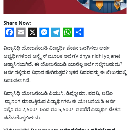
Share Now:
Facebook
Email
X
Messenger
Telegram
WhatsApp
Share
ವಿದ್ಯಾನಿಧಿ ಯೋಜನೆಯಡಿ ವಿದ್ಯಾರ್ಥಿ ವೇತನ ಒದಗಿಸಲು ಅರ್ಹ
ಅಭ್ಯರ್ಥಿಗಳಿಂದ ಆನ್ಲೈನ್ ಮೂಲಕ ಅರ್ಜಿ(Vidhya nidhi yojane)
ಆಹ್ವಾನಿಸಲಾಗಿದೆ. ಈ ಯೋಜನೆಯಡಿ ಯಾರೆಲ್ಲ ಅರ್ಜಿ ಸಲ್ಲಿಸಬಹುದು?
ಅರ್ಜಿ ಸಲ್ಲಿಸುವ ವಿಧಾನ ಹೇಗಿರುತ್ತದೆ? ಇತರೆ ವಿವರವನ್ನು ಈ ಲೇಖನದಲ್ಲಿ
ವಿವರಿಸಲಾಗಿದೆ.
ವಿದ್ಯಾನಿಧಿ ಯೋಜನೆಯಡಿ ಪಿಯುಸಿ, ಡಿಪ್ಲೋಮಾ, ಪದವಿ, ಐಟಿಐ
ವ್ಯಾಸಂಗ ಮಾಡುತ್ತಿರುವ ವಿದ್ಯಾರ್ಥಿಗಳು ಈ ಯೋಜನೆಯಡಿ ಅರ್ಜಿ
ಸಲ್ಲಿಸಿ ರೂ 2,500/- ರಿಂದ ರೂ 5,500/- ರ ವರೆಗೆ ವಿದ್ಯಾರ್ಥಿ ವೇತನ
ಪಡೆದುಕೊಳ್ಳಬಹುದು.