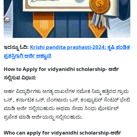
ಇದನ್ನೂ ಓದಿ:
Krishi pandita prashasti-2024: ಕೃಷಿ ಪಂಡಿತ
ಪ್ರಶಸ್ತಿಗಾಗಿ ಅರ್ಜಿ ಆಹ್ವಾನ!
How to Apply for vidyanidhi scholarship- ಅರ್ಜಿ
ಸಲ್ಲಿಸುವ ವಿಧಾನ:
ಅರ್ಹ ವಿದ್ಯಾರ್ಥಿಗಳು ಅಗತ್ಯ ದಾಖಲೆಗಳ ಸಮೇತ ನಿಮ್ಮ ಹತ್ತಿರದ ಗ್ರಾಮ
ಒನ್ , ಕರ್ನಾಟಕ ಒನ್, ಬೆಂಗಳೂರು ಒನ್, ಕಂಪ್ಯೂಟರ್ ಸೆಂಟರ್ ಭೇಟಿ
ಮಾಡಿ ಅರ್ಜಿ ಸಲ್ಲಿಸಬಹುದು ಅಥವಾ ಸೇವಾ ಸಿಂಧು ಪೋರ್ಟಲ್
ಪ್ರವೇಶ ಮಾಡಿ ಅರ್ಜಿಯನ್ನು ಸಲ್ಲಿಸಬಹುದು.
Who can apply for vidyanidhi scholarship-ಅರ್ಜಿ