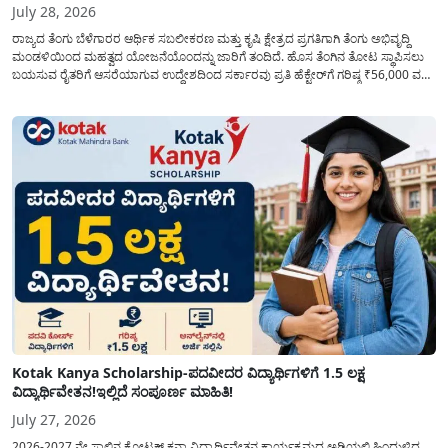
July 28, 2026
ರಾಜ್ಯದ ತೆಂಗು ಬೆಳೆಗಾರರ ಆರ್ಥಿಕ ಸಬಲೀಕರಣ ಮತ್ತು ಕೃಷಿ ಕ್ಷೇತ್ರದ ಪ್ರಗತಿಗಾಗಿ ತೆಂಗು ಅಭಿವೃದ್ದಿ
ಮಂಡಳಿಯಿಂದ ಮಹತ್ವದ ಯೋಜನೆಯೊಂದನ್ನು ಜಾರಿಗೆ ತಂದಿದೆ. ಹೊಸ ತೆಂಗಿನ ತೋಟ ಸ್ಥಾಪಿಸಲು
ಬಯಸುವ ರೈತರಿಗೆ ಆಸರೆಯಾಗುವ ಉದ್ದೇಶದಿಂದ ಸರ್ಕಾರವು ಪ್ರತಿ ಹೆಕ್ಟೇರ್‌ಗೆ ಗರಿಷ್ಠ ₹56,000 ವರೆಗೆ
ಧನಸಹಾಯ ಪಡೆಯಲು ಅರ್ಜಿಯನ್ನು ಆಹ್ವಾನಿಸಿದೆ. ತೆಂಗು ಅಭಿವೃದ್ದಿ ಮಂಡಳಿಯ ಯೋಜನೆ
ಅಡಿಯಲ್ಲಿ ನೀಡಲಾಗುವ...
Kotak Kanya Scholarship-ಪದವೀದರ ವಿದ್ಯಾರ್ಥಿಗಳಿಗೆ 1.5 ಲಕ್ಷ
ವಿದ್ಯಾರ್ಥಿವೇತನ!ಇಲ್ಲಿದೆ ಸಂಪೂರ್ಣ ಮಾಹಿತಿ!
July 27, 2026
2026-2027 ನೇ ಸಾಲಿನ ಕೋಟಕ್ ಕನ್ಯಾ ವಿದ್ಯಾರ್ಥಿವೇತನ ಕಾರ್ಯಕ್ರಮದ ಅಡಿಯಲ್ಲಿ ಹಿಂದುಳಿದ