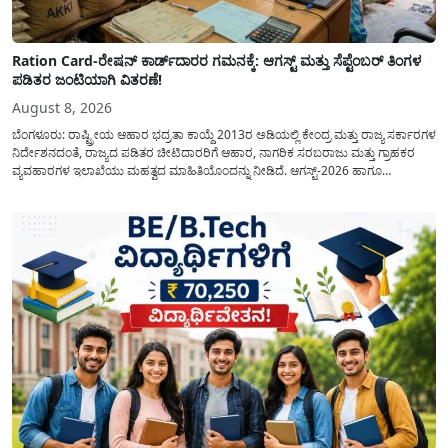
Ration Card-ರೇಷನ್ ಕಾರ್ಡ್‍ದಾರರ ಗಮನಕ್ಕೆ: ಆಗಸ್ಟ್ ಮತ್ತು ಸೆಪ್ಟೆಂಬರ್ ತಿಂಗಳ
ಪಡಿತರ ಜಂಟಿಯಾಗಿ ವಿತರಣೆ!
August 8, 2026
ಬೆಂಗಳೂರು: ರಾಷ್ಟ್ರೀಯ ಆಹಾರ ಭದ್ರತಾ ಕಾಯ್ದೆ 2013ರ ಅಡಿಯಲ್ಲಿ ಕೇಂದ್ರ ಮತ್ತು ರಾಜ್ಯ ಸರ್ಕಾರಗಳ
ನಿರ್ದೇಶನದಂತೆ, ರಾಜ್ಯದ ಪಡಿತರ ಚೀಟಿದಾರರಿಗೆ ಆಹಾರ, ನಾಗರಿಕ ಸರಬರಾಜು ಮತ್ತು ಗ್ರಾಹಕರ
ವ್ಯವಹಾರಗಳ ಇಲಾಖೆಯು ಮಹತ್ವದ ಮಾಹಿತಿಯೊಂದನ್ನು ನೀಡಿದೆ. ಆಗಸ್ಟ್-2026 ಹಾಗೂ
ಸೆಪ್ಟೆಂಬರ್-2026 ಈ ಎರಡೂ ತಿಂಗಳ ಆಹಾರ ಧಾನ್ಯಗಳ ವಿತರಣೆಯನ್ನು ಆಗಸ್ಟ್ ಮಾಹೆಯಲ್ಲೇ ಒಟ್ಟಿಗೆ
(ಜಂಟಿಯಾಗಿ) ನೀಡಲು ನಿರ್ಧರಿಸಲಾಗಿದೆ....