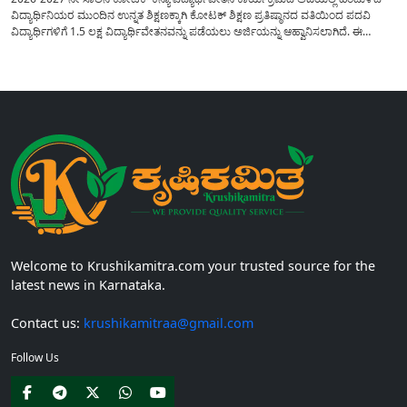
ವಿದ್ಯಾರ್ಥಿನಿಯರ ಮುಂದಿನ ಉನ್ನತ ಶಿಕ್ಷಣಕ್ಕಾಗಿ ಕೋಟಕ್ ಶಿಕ್ಷಣ ಪ್ರತಿಷ್ಠಾನದ ವತಿಯಿಂದ ಪದವಿ
ವಿದ್ಯಾರ್ಥಿಗಳಿಗೆ 1.5 ಲಕ್ಷ ವಿದ್ಯಾರ್ಥಿವೇತನವನ್ನು ಪಡೆಯಲು ಅರ್ಜಿಯನ್ನು ಆಹ್ವಾನಿಸಲಾಗಿದೆ. ಈ
ವಿದ್ಯಾರ್ಥಿವೇತನವು 12 ನೇ ತರಗತಿಯಲ್ಲಿ ಉತ್ತೀರ್ಣರಾಗಿರುವ ಮತ್ತು ಪ್ರತಿಷ್ಠಿತ ವೃತ್ತಿಪರ ಪದವಿ
ಕೋರ್ಸ್‌ಗಳಲ್ಲಿ ಸೇರಲು ಬಯಸುವ ಅರ್ಹ ವಿದ್ಯಾರ್ಥಿನಿಯರು...
Welcome to Krushikamitra.com your trusted source for the
latest news in Karnataka.
Contact us:
krushikamitraa@gmail.com
Follow Us