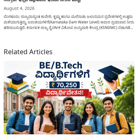
August 4, 2026
ಬೆಂಗಳೂರು: ರಾಜ್ಯದಾದ್ಯಂತ ಕಾವೇರಿ, ಕೃಷ್ಣಾ ಹಾಗೂ ಮಲೆನಾಡು ಜಲಾನಯನ ಪ್ರದೇಶಗಳಲ್ಲಿ ಉತ್ತಮ
ಮಳೆಯಾಗುತ್ತಿದ್ದು, ಜಲಾಶಯಗಳಿಗೆ(Karnataka Dam Water Level) ಅಪಾರ ಪ್ರಮಾಣದ ನೀರು
ಹರಿದುಬರುತ್ತಿದೆ. ಕರ್ನಾಟಕ ರಾಜ್ಯ ನೈಸರ್ಗಿಕ ವಿಕೋಪ ಉಸ್ತುವಾರಿ ಕೇಂದ್ರ (KSNDMC) ಬಿಡುಗಡೆ
ಮಾಡಿರುವ ಆಗಸ್ಟ್ 04, 2026ರ ವರದಿಯಂತೆ, ರಾಜ್ಯದ ಪ್ರಮುಖ 14 ಜಲಾಶಯಗಳಿಗೆ ಒಂದೇ
ದಿನದಲ್ಲಿ ಬರೋಬ್ಬರಿ 34.8 TMC...
Related Articles