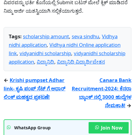
ವಿವರವನ್ನು ಭರ್ತಿ ಕೊನೆಯಲ್ಲಿ Submit ಬಟನ್ ಮೇಲೆ ಕ್ಲಿಕ್ ಮಾಡಿದರೆ
ನಿಮ್ಮ ಅರ್ಜಿ ಯಶಸ್ವಿಯಾಗಿ ಸಲ್ಲಿಕೆಯಾಗುತ್ತದೆ.
Tags:
scholarship amount
,
seva sindhu
,
Vidhya
nidhi application
,
Vidhya nidhi Online application
link
,
vidyanidhi scholarship
,
vidyanidhi scholarship
application
,
ವಿದ್ಯಾನಿಧಿ
,
ವಿದ್ಯಾನಿಧಿ ವಿದ್ಯಾರ್ಥಿವೇತನ
←
Krishi pumpset Adhar
Canara Bank
link- ಕೃಷಿ ಪಂಪ್ ಸೆಟ್ ಗೆ ಆಧಾರ್
Recruitment-2024: ಕೆನರಾ
ಲಿಂಕ್ ಮಹತ್ವದ ಪ್ರಕಟಣೆ!
ಬ್ಯಾಂಕ್ ನಲ್ಲಿ 3000 ಹುದ್ದೆಗಳ
ನೇಮಕಾತಿ!
→
Join Now
WhatsApp Group