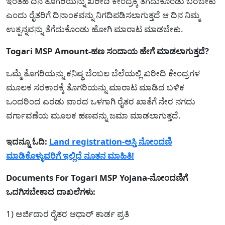
ಇಂತಹ ದಿನ ತೊಗರಿಯನ್ನು ಖರೀದಿ ಕೇಂದ್ರಕ್ಕೆ ತೆಗೆದುಕೊಂಡು ಬರಬೇಕು
ಎಂದು ರೈತರಿಗೆ ದಿನಾಂಕವನ್ನು ನಿಗದಿಪಡಿಸಲಾಗುತ್ತದೆ ಆ ದಿನ ನಿಮ್ಮ
ಉತ್ಪನ್ನವನ್ನು ತೆಗೆದುಕೊಂಡು ಹೋಗಿ ಮಾರಾಟ ಮಾಡಬೇಕು.
Togari MSP Amount-ಹಣ ಸಂದಾಯ ಹೇಗೆ ಮಾಡಲಾಗುತ್ತದೆ?
ಒಮ್ಮೆ ತೊಗರಿಯನ್ನು ಕನಿಷ್ಥ ಬೆಂಬಲ ಬೆಲೆಯಲ್ಲಿ ಖರೀದಿ ಕೇಂದ್ರಗಳ
ಮೂಲಕ ಸರಕಾರಕ್ಕೆ ತೊಗರಿಯನ್ನು ಮಾರಾಟ ಮಾಡಿದ ಬಳಿಕ
ಒಂದರಿಂದ ಎರಡು ವಾರದ ಒಳಗಾಗಿ ರೈತರ ಖಾತೆಗೆ ನೇರ ನಗದು
ವರ್ಗಾವಣೆಯ ಮೂಲಕ ಹಣವನ್ನು ಜಮಾ ಮಾಡಲಾಗುತ್ತದೆ.
ಇದನ್ನೂ ಓದಿ:
Land registration-ಆಸ್ತಿ ನೋಂದಣಿ
ಮಾಡಿಕೊಳ್ಳುವರಿಗೆ ಇಲ್ಲಿದೆ ನೂತನ ಮಾಹಿತಿ!
Documents For Togari MSP Yojana-ನೋಂದಣಿಗೆ
ಒದಗಿಸಬೇಕಾದ ದಾಖಲೆಗಳು:
1) ಅರ್ಜಿದಾರ ರೈತರ ಆಧಾರ್ ಕಾರ್ಡ ಪ್ರತಿ