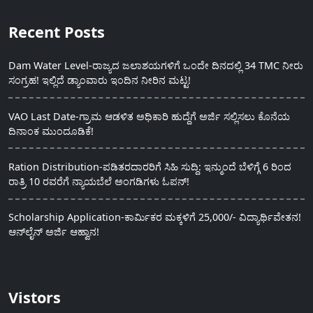
Recent Posts
Dam Water Level-ರಾಜ್ಯದ ಜಲಾಶಯಗಳಿಗೆ ಒಂದೇ ದಿನದಲ್ಲಿ 34 TMC ನೀರು
ಸಂಗ್ರಹ! ಇಲ್ಲಿದೆ ಡ್ಯಾಂವಾರು ಇಂದಿನ ನೀರಿನ ಮಟ್ಟ!
VAO Last Date-ಗ್ರಾಮ ಆಡಳಿತ ಅಧಿಕಾರಿ ಹುದ್ದೆಗೆ ಅರ್ಜಿ ಸಲ್ಲಿಸಲು ಕೊನೆಯ
ದಿನಾಂಕ ಮುಂದೂಡಿಕೆ!
Ration Distribution-ಪಡಿತರದಾರರಿಗೆ ಸಿಹಿ ಸುದ್ದಿ: ಇನ್ಮುಂದೆ ಬೆಳಿಗ್ಗೆ 6 ರಿಂದ
ರಾತ್ರಿ 10 ರವರೆಗೆ ನ್ಯಾಯಬೆಲೆ ಅಂಗಡಿಗಳು ಓಪನ್!
Scholarship Application-ಕಾರ್ಮಿಕರ ಮಕ್ಕಳಿಗೆ 25,000/- ವಿದ್ಯಾರ್ಥಿವೇತನ!
ಆನ್‍ಲೈನ್ ಅರ್ಜಿ ಆಹ್ವಾನ!
Vistors