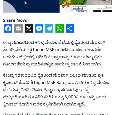
Share Now:
Facebook
Email
X
Messenger
Telegram
WhatsApp
Share
ರಾಜ್ಯ ಸರಕಾರದಿಂದ ಕನಿಷ್ಠ ಬೆಂಬಲ ಬೆಲೆಯಲ್ಲಿ ರೈತರಿಂದ ನೇರವಾಗಿ
ತೊಗರಿ ಬೆಳೆಯನ್ನು(Togari MSP) ಖರೀದಿ ಮಾಡಲು ಈಗಾಗಲೇ
ಬಹುತೇಕ ಜಿಲ್ಲೆಗಳಲ್ಲಿ ಖರೀದಿ ಕೇಂದ್ರಗಳನ್ನು ತೆರೆಯಲಾಗಿದ್ದು ರೈತರ
ನೋಂದಣಿಯನ್ನು ಮಾಡಿಕೊಳ್ಳುವ ಕಾರ್ಯಕ್ಕೆ ಚಾಲನೆ ನೀಡಲಾಗಿದೆ.
ಕೇಂದ್ರ ಸರಕಾರದಿಂದ ರೈತರಿಂದ ನೇರವಾಗಿ ಖರೀದಿ ಮಾಡುವ ಪ್ರತಿ
ಕ್ವಿಂಟಾಲ್ ತೊಗರಿಗೆ(Togari MSP Rate) ರೂ.7,550 ಕನಿಷ್ಠ ಬೆಂಬಲ
ಬೆಲೆಯನ್ನು ನಿಗದಿಪಡಿಸಲಾಗಿದ್ದು ರಾಜ್ಯ ಸರಕಾರವು ಇದಕ್ಕೆ
ಹೆಚ್ಚುವರಿಯಾಗಿ ರೂ.450 ಸೇರಿಸಿ ಒಟ್ಟು 8,000/- ರೂ ಅನ್ನು ಒಂದು
ಕ್ವಿಂಟಾಲ್ ತೊಗರಿಗೆ ದರವನ್ನು ನಿಗಡಿಪಡಿಸಲಾಗಿರುತ್ತದೆ.