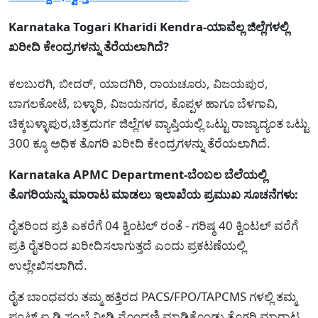
Karnataka Togari Kharidi Kendra-ಯಾವೆಲ್ಲ ಜಿಲ್ಲೆಗಳಲ್ಲಿ
ಖರೀದಿ ಕೇಂದ್ರಗಳನ್ನು ತೆರೆಯಲಾಗಿದೆ?
ಕಲಬುರಗಿ, ಬೀದರ್, ಯಾದಗಿರಿ, ರಾಯಚೂರು, ವಿಜಯಪುರ,
ಬಾಗಲಕೋಟೆ, ಬಳ್ಳಾರಿ, ವಿಜಯನಗರ, ಕೊಪ್ಪಳ ಹಾಗೂ ಬೆಳಗಾವಿ,
ಚಿಕ್ಕಬಳ್ಳಾಪುರ,ಚಿತ್ರದುರ್ಗ ಜಿಲ್ಲೆಗಳ ವ್ಯಾಪ್ತಿಯಲ್ಲಿ ಒಟ್ಟು ರಾಜ್ಯಾದ್ಯಂತ ಒಟ್ಟು
300 ಕ್ಕೂ ಅಧಿಕ ತೊಗರಿ ಖರೀದಿ ಕೇಂದ್ರಗಳನ್ನು ತೆರೆಯಲಾಗಿದೆ.
Karnataka APMC Department-ಬೆಂಬಲ ಬೆಲೆಯಲ್ಲಿ
ತೊಗರಿಯನ್ನು ಮಾರಾಟ ಮಾಡಲು ಇಲಾಖೆಯ ಪ್ರಮುಖ ಸೂಚನೆಗಳು:
ರೈತರಿಂದ ಪ್ರತಿ ಎಕರೆಗೆ 04 ಕ್ವಿಂಟಲ್ ರಂತೆ - ಗರಿಷ್ಠ 40 ಕ್ವಿಂಟಲ್ ವರೆಗೆ
ಪ್ರತಿ ರೈತರಿಂದ ಖರೀದಿಸಲಾಗುತ್ತದೆ ಎಂದು ಪ್ರಕಟಣೆಯಲ್ಲಿ
ಉಲ್ಲೇಖಿಸಲಾಗಿದೆ.
ರೈತ ಬಾಂಧವರು ತಮ್ಮ ಹತ್ತಿರದ PACS/FPO/TAPCMS ಗಳಲ್ಲಿ ತಮ್ಮ
ಪ್ರೂಟ್ಸ್ ಐ ಡಿ ಸಂಖ್ಯೆ ನೀಡಿ ನೊಂದಣಿ ಮಾಡಿಕೊಂಡು ತೊಗರಿ ಮಾರಾಟ