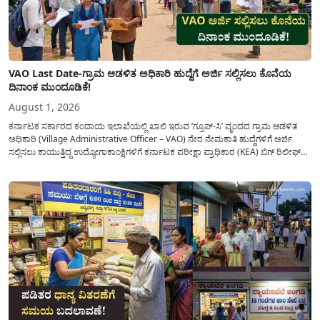
VAO Last Date-ಗ್ರಾಮ ಆಡಳಿತ ಅಧಿಕಾರಿ ಹುದ್ದೆಗೆ ಅರ್ಜಿ ಸಲ್ಲಿಸಲು ಕೊನೆಯ
ದಿನಾಂಕ ಮುಂದೂಡಿಕೆ!
August 1, 2026
ಕರ್ನಾಟಕ ಸರ್ಕಾರದ ಕಂದಾಯ ಇಲಾಖೆಯಲ್ಲಿ ಖಾಲಿ ಇರುವ ‘ಗ್ರೂಪ್-ಸಿ’ ವೃಂದದ ಗ್ರಾಮ ಆಡಳಿತ
ಅಧಿಕಾರಿ (Village Administrative Officer – VAO) ನೇರ ನೇಮಕಾತಿ ಹುದ್ದೆಗಳಿಗೆ ಅರ್ಜಿ
ಸಲ್ಲಿಸಲು ಕಾಯುತ್ತಿದ್ದ ಉದ್ಯೋಗಾಕಾಂಕ್ಷಿಗಳಿಗೆ ಕರ್ನಾಟಕ ಪರೀಕ್ಷಾ ಪ್ರಾಧಿಕಾರ (KEA) ಬಿಗ್ ರಿಲೀಫ್
ನೀಡಿದೆ. ಅರ್ಜಿ ಸಲ್ಲಿಕೆಯ ಅವಧಿಯನ್ನು ವಿಸ್ತರಿಸಿ ಅಧಿಕೃತ ಪ್ರಕಟಣೆ ಹೊರಡಿಸಿದ್ದು, ಇದುವರೆಗೆ ಅರ್ಜಿ
ಸಲ್ಲಿಸಲು...