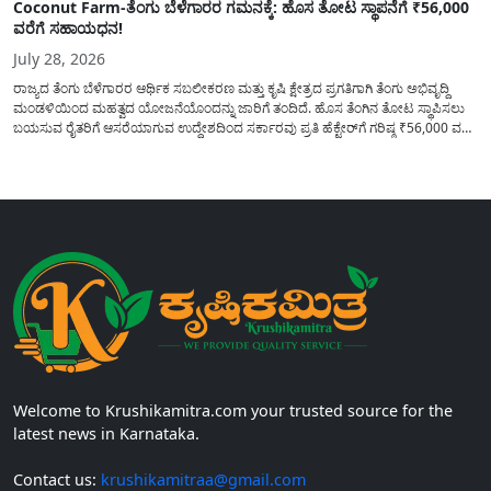
Coconut Farm-ತೆಂಗು ಬೆಳೆಗಾರರ ಗಮನಕ್ಕೆ: ಹೊಸ ತೋಟ ಸ್ಥಾಪನೆಗೆ ₹56,000
ವರೆಗೆ ಸಹಾಯಧನ!
July 28, 2026
ರಾಜ್ಯದ ತೆಂಗು ಬೆಳೆಗಾರರ ಆರ್ಥಿಕ ಸಬಲೀಕರಣ ಮತ್ತು ಕೃಷಿ ಕ್ಷೇತ್ರದ ಪ್ರಗತಿಗಾಗಿ ತೆಂಗು ಅಭಿವೃದ್ದಿ
ಮಂಡಳಿಯಿಂದ ಮಹತ್ವದ ಯೋಜನೆಯೊಂದನ್ನು ಜಾರಿಗೆ ತಂದಿದೆ. ಹೊಸ ತೆಂಗಿನ ತೋಟ ಸ್ಥಾಪಿಸಲು
ಬಯಸುವ ರೈತರಿಗೆ ಆಸರೆಯಾಗುವ ಉದ್ದೇಶದಿಂದ ಸರ್ಕಾರವು ಪ್ರತಿ ಹೆಕ್ಟೇರ್‌ಗೆ ಗರಿಷ್ಠ ₹56,000 ವರೆಗೆ
ಧನಸಹಾಯ ಪಡೆಯಲು ಅರ್ಜಿಯನ್ನು ಆಹ್ವಾನಿಸಿದೆ. ತೆಂಗು ಅಭಿವೃದ್ದಿ ಮಂಡಳಿಯ ಯೋಜನೆ
ಅಡಿಯಲ್ಲಿ ನೀಡಲಾಗುವ...
Welcome to Krushikamitra.com your trusted source for the
latest news in Karnataka.
Contact us:
krushikamitraa@gmail.com