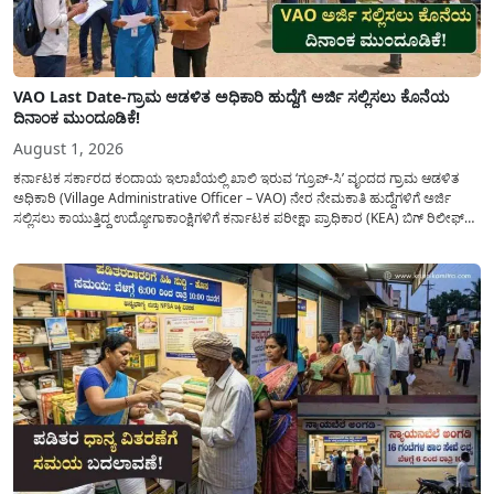
VAO Last Date-ಗ್ರಾಮ ಆಡಳಿತ ಅಧಿಕಾರಿ ಹುದ್ದೆಗೆ ಅರ್ಜಿ ಸಲ್ಲಿಸಲು ಕೊನೆಯ
ದಿನಾಂಕ ಮುಂದೂಡಿಕೆ!
August 1, 2026
ಕರ್ನಾಟಕ ಸರ್ಕಾರದ ಕಂದಾಯ ಇಲಾಖೆಯಲ್ಲಿ ಖಾಲಿ ಇರುವ ‘ಗ್ರೂಪ್-ಸಿ’ ವೃಂದದ ಗ್ರಾಮ ಆಡಳಿತ
ಅಧಿಕಾರಿ (Village Administrative Officer – VAO) ನೇರ ನೇಮಕಾತಿ ಹುದ್ದೆಗಳಿಗೆ ಅರ್ಜಿ
ಸಲ್ಲಿಸಲು ಕಾಯುತ್ತಿದ್ದ ಉದ್ಯೋಗಾಕಾಂಕ್ಷಿಗಳಿಗೆ ಕರ್ನಾಟಕ ಪರೀಕ್ಷಾ ಪ್ರಾಧಿಕಾರ (KEA) ಬಿಗ್ ರಿಲೀಫ್
ನೀಡಿದೆ. ಅರ್ಜಿ ಸಲ್ಲಿಕೆಯ ಅವಧಿಯನ್ನು ವಿಸ್ತರಿಸಿ ಅಧಿಕೃತ ಪ್ರಕಟಣೆ ಹೊರಡಿಸಿದ್ದು, ಇದುವರೆಗೆ ಅರ್ಜಿ
ಸಲ್ಲಿಸಲು...