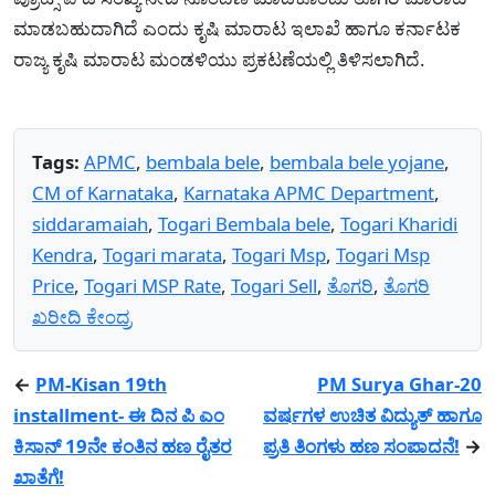
ಮಾಡಬಹುದಾಗಿದೆ ಎಂದು ಕೃಷಿ ಮಾರಾಟ ಇಲಾಖೆ ಹಾಗೂ ಕರ್ನಾಟಕ
ರಾಜ್ಯ ಕೃಷಿ ಮಾರಾಟ ಮಂಡಳಿಯು ಪ್ರಕಟಣೆಯಲ್ಲಿ ತಿಳಿಸಲಾಗಿದೆ.
Tags:
APMC
,
bembala bele
,
bembala bele yojane
,
CM of Karnataka
,
Karnataka APMC Department
,
siddaramaiah
,
Togari Bembala bele
,
Togari Kharidi
Kendra
,
Togari marata
,
Togari Msp
,
Togari Msp
Price
,
Togari MSP Rate
,
Togari Sell
,
ತೊಗರಿ
,
ತೊಗರಿ
ಖರೀದಿ ಕೇಂದ್ರ
←
PM-Kisan 19th
PM Surya Ghar-20
installment- ಈ ದಿನ ಪಿ ಎಂ
ವರ್ಷಗಳ ಉಚಿತ ವಿದ್ಯುತ್ ಹಾಗೂ
ಕಿಸಾನ್ 19ನೇ ಕಂತಿನ ಹಣ ರೈತರ
ಪ್ರತಿ ತಿಂಗಳು ಹಣ ಸಂಪಾದನೆ!
→
ಖಾತೆಗೆ!