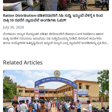
Ration Distribution-ಪಡಿತರದಾರರಿಗೆ ಸಿಹಿ ಸುದ್ದಿ: ಇನ್ಮುಂದೆ ಬೆಳಿಗ್ಗೆ 6 ರಿಂದ
ರಾತ್ರಿ 10 ರವರೆಗೆ ನ್ಯಾಯಬೆಲೆ ಅಂಗಡಿಗಳು ಓಪನ್!
July 30, 2026
ಬೆಂಗಳೂರು: ರಾಜ್ಯದ ಕೋಟ್ಯಂತರ ಪಡಿತರ ಚೀಟಿದಾರರಿಗೆ (Ration Card Holders) ಆಹಾರ
ಮತ್ತು ನಾಗರಿಕ ಸರಬರಾಜು ಇಲಾಖೆಯು ಸಿಹಿ ಸುದ್ದಿಯೊಂದನ್ನು ನೀಡಿದೆ. ದಿನಗೂಲಿ ಕಾರ್ಮಿಕರು
ಹಾಗೂ ಉದ್ಯೋಗಿಗಳ ಹಿತದೃಷ್ಟಿಯಿಂದ ಇನ್ಮುಂದೆ ರಾಜ್ಯದ ಎಲ್ಲಾ ನ್ಯಾಯಬೆಲೆ ಅಂಗಡಿಗಳನ್ನು ಪ್ರತಿ ದಿನ
ಬೆಳಿಗ್ಗೆ 6:00 ಗಂಟೆಯಿಂದ ರಾತ್ರಿ 10:00 ಗಂಟೆಯವರೆಗೆ ಕಡ್ಡಾಯವಾಗಿ ತೆರೆದಿಟ್ಟು ಪಡಿತರ ಧಾನ್ಯ
ವಿತರಿಸುವಂತೆ ಇಲಾಖೆಯ...
Related Articles