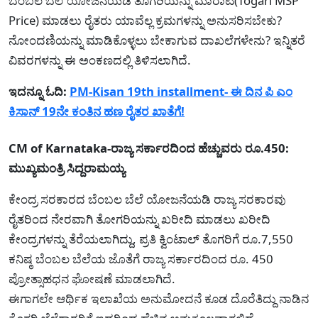
ಬೆಂಬಲ ಬೆಲೆ ಯೋಜನೆಯಡಿ ತೊಗರಿಯನ್ನು ಮಾರಾಟ(Togari MSP
Price) ಮಾಡಲು ರೈತರು ಯಾವೆಲ್ಲ ಕ್ರಮಗಳನ್ನು ಅನುಸರಿಸಬೇಕು?
ನೋಂದಣಿಯನ್ನು ಮಾಡಿಕೊಳ್ಳಲು ಬೇಕಾಗುವ ದಾಖಲೆಗಳೇನು? ಇನ್ನಿತರೆ
ವಿವರಗಳನ್ನು ಈ ಅಂಕಣದಲ್ಲಿ ತಿಳಿಸಲಾಗಿದೆ.
ಇದನ್ನೂ ಓದಿ:
PM-Kisan 19th installment- ಈ ದಿನ ಪಿ ಎಂ
ಕಿಸಾನ್ 19ನೇ ಕಂತಿನ ಹಣ ರೈತರ ಖಾತೆಗೆ!
CM of Karnataka-ರಾಜ್ಯ ಸರ್ಕಾರದಿಂದ ಹೆಚ್ಚುವರು ರೂ.450:
ಮುಖ್ಯಮಂತ್ರಿ ಸಿದ್ದರಾಮಯ್ಯ
ಕೇಂದ್ರ ಸರಕಾರದ ಬೆಂಬಲ ಬೆಲೆ ಯೋಜನೆಯಡಿ ರಾಜ್ಯ ಸರಕಾರವು
ರೈತರಿಂದ ನೇರವಾಗಿ ತೋಗರಿಯನ್ನು ಖರೀದಿ ಮಾಡಲು ಖರೀದಿ
ಕೇಂದ್ರಗಳನ್ನು ತೆರೆಯಲಾಗಿದ್ದು, ಪ್ರತಿ ಕ್ವಿಂಟಾಲ್‌ ತೊಗರಿಗೆ ರೂ.7,550
ಕನಿಷ್ಠ ಬೆಂಬಲ ಬೆಲೆಯ ಜೊತೆಗೆ ರಾಜ್ಯ ಸರ್ಕಾರದಿಂದ ರೂ. 450
ಪ್ರೋತ್ಸಾಹಧನ ಘೋಷಣೆ ಮಾಡಲಾಗಿದೆ.
ಈಗಾಗಲೇ ಆರ್ಥಿಕ ಇಲಾಖೆಯ ಅನುಮೋದನೆ ಕೂಡ ದೊರೆತಿದ್ದು ನಾಡಿನ