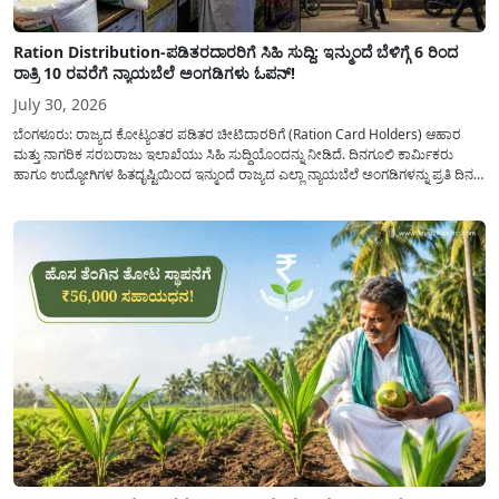
Ration Distribution-ಪಡಿತರದಾರರಿಗೆ ಸಿಹಿ ಸುದ್ದಿ: ಇನ್ಮುಂದೆ ಬೆಳಿಗ್ಗೆ 6 ರಿಂದ
ರಾತ್ರಿ 10 ರವರೆಗೆ ನ್ಯಾಯಬೆಲೆ ಅಂಗಡಿಗಳು ಓಪನ್!
July 30, 2026
ಬೆಂಗಳೂರು: ರಾಜ್ಯದ ಕೋಟ್ಯಂತರ ಪಡಿತರ ಚೀಟಿದಾರರಿಗೆ (Ration Card Holders) ಆಹಾರ
ಮತ್ತು ನಾಗರಿಕ ಸರಬರಾಜು ಇಲಾಖೆಯು ಸಿಹಿ ಸುದ್ದಿಯೊಂದನ್ನು ನೀಡಿದೆ. ದಿನಗೂಲಿ ಕಾರ್ಮಿಕರು
ಹಾಗೂ ಉದ್ಯೋಗಿಗಳ ಹಿತದೃಷ್ಟಿಯಿಂದ ಇನ್ಮುಂದೆ ರಾಜ್ಯದ ಎಲ್ಲಾ ನ್ಯಾಯಬೆಲೆ ಅಂಗಡಿಗಳನ್ನು ಪ್ರತಿ ದಿನ
ಬೆಳಿಗ್ಗೆ 6:00 ಗಂಟೆಯಿಂದ ರಾತ್ರಿ 10:00 ಗಂಟೆಯವರೆಗೆ ಕಡ್ಡಾಯವಾಗಿ ತೆರೆದಿಟ್ಟು ಪಡಿತರ ಧಾನ್ಯ
ವಿತರಿಸುವಂತೆ ಇಲಾಖೆಯ...