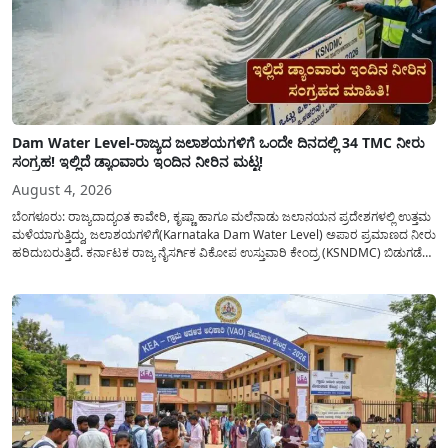
Dam Water Level-ರಾಜ್ಯದ ಜಲಾಶಯಗಳಿಗೆ ಒಂದೇ ದಿನದಲ್ಲಿ 34 TMC ನೀರು
ಸಂಗ್ರಹ! ಇಲ್ಲಿದೆ ಡ್ಯಾಂವಾರು ಇಂದಿನ ನೀರಿನ ಮಟ್ಟ!
August 4, 2026
ಬೆಂಗಳೂರು: ರಾಜ್ಯದಾದ್ಯಂತ ಕಾವೇರಿ, ಕೃಷ್ಣಾ ಹಾಗೂ ಮಲೆನಾಡು ಜಲಾನಯನ ಪ್ರದೇಶಗಳಲ್ಲಿ ಉತ್ತಮ
ಮಳೆಯಾಗುತ್ತಿದ್ದು, ಜಲಾಶಯಗಳಿಗೆ(Karnataka Dam Water Level) ಅಪಾರ ಪ್ರಮಾಣದ ನೀರು
ಹರಿದುಬರುತ್ತಿದೆ. ಕರ್ನಾಟಕ ರಾಜ್ಯ ನೈಸರ್ಗಿಕ ವಿಕೋಪ ಉಸ್ತುವಾರಿ ಕೇಂದ್ರ (KSNDMC) ಬಿಡುಗಡೆ
ಮಾಡಿರುವ ಆಗಸ್ಟ್ 04, 2026ರ ವರದಿಯಂತೆ, ರಾಜ್ಯದ ಪ್ರಮುಖ 14 ಜಲಾಶಯಗಳಿಗೆ ಒಂದೇ
ದಿನದಲ್ಲಿ ಬರೋಬ್ಬರಿ 34.8 TMC...