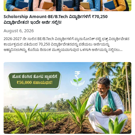
Scholorship Amount-BE/B.Tech ವಿದ್ಯಾರ್ಥಿಗಳಿಗೆ ₹70,250
ವಿದ್ಯಾರ್ಥಿವೇತನ! ಇಂದೇ ಅರ್ಜಿ ಸಲ್ಲಿಸಿ!
August 6, 2026
2026-2027 ನೇ ಸಾಲಿನ BE/B.Tech ವಿದ್ಯಾರ್ಥಿಗಳಿಗೆ ಪ್ಯಾನಾಸೋನಿಕ್ ರಟ್ಟಿ ಛತ್ರ್ ವಿದ್ಯಾರ್ಥಿವೇತನ
ಕಾರ್ಯಕ್ರಮದ ವತಿಯಿಂದ 70,250 ವಿದ್ಯಾರ್ಥಿವೇತನವನ್ನು ಪಡೆಯಲು ಅರ್ಜಿಯನ್ನು
ಆಹ್ವಾನಿಸಲಾಗಿದ್ದು, ಕೊನೆಯ ದಿನಾಂಕ ಮುಕ್ತಾಯವಾಗುವುದ ಒಳಗಾಗಿ ಅರ್ಜಿಯನ್ನು ಸಲ್ಲಿಸಲು
ಕೋರಿದೆ. ಆರ್ಥಿಕವಾಗಿ ಹಿಂದುಳಿದ ಹಾಗೂ ಬಡ ಕುಟುಂಬ ವರ್ಗದ ವಿದ್ಯಾರ್ಥಿಗಳು ಅವರ ಮುಂದಿನ
ಶಿಕ್ಷಣವನ್ನು ಮುಂದುವರಿಸಲು ಯಾವುದೇ ಅಡಚಣೆಯಾಗದಂತೆ ನೋಡಿಕೊಳ್ಳಲು ಈ ಯೋಜನೆಯನ್ನು
ಜಾರಿಗೆ...