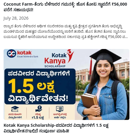
Coconut Farm-ತೆಂಗು ಬೆಳೆಗಾರರ ಗಮನಕ್ಕೆ: ಹೊಸ ತೋಟ ಸ್ಥಾಪನೆಗೆ ₹56,000
ವರೆಗೆ ಸಹಾಯಧನ!
July 28, 2026
ರಾಜ್ಯದ ತೆಂಗು ಬೆಳೆಗಾರರ ಆರ್ಥಿಕ ಸಬಲೀಕರಣ ಮತ್ತು ಕೃಷಿ ಕ್ಷೇತ್ರದ ಪ್ರಗತಿಗಾಗಿ ತೆಂಗು ಅಭಿವೃದ್ದಿ
ಮಂಡಳಿಯಿಂದ ಮಹತ್ವದ ಯೋಜನೆಯೊಂದನ್ನು ಜಾರಿಗೆ ತಂದಿದೆ. ಹೊಸ ತೆಂಗಿನ ತೋಟ ಸ್ಥಾಪಿಸಲು
ಬಯಸುವ ರೈತರಿಗೆ ಆಸರೆಯಾಗುವ ಉದ್ದೇಶದಿಂದ ಸರ್ಕಾರವು ಪ್ರತಿ ಹೆಕ್ಟೇರ್‌ಗೆ ಗರಿಷ್ಠ ₹56,000 ವರೆಗೆ
ಧನಸಹಾಯ ಪಡೆಯಲು ಅರ್ಜಿಯನ್ನು ಆಹ್ವಾನಿಸಿದೆ. ತೆಂಗು ಅಭಿವೃದ್ದಿ ಮಂಡಳಿಯ ಯೋಜನೆ
ಅಡಿಯಲ್ಲಿ ನೀಡಲಾಗುವ...
Kotak Kanya Scholarship-ಪದವೀದರ ವಿದ್ಯಾರ್ಥಿಗಳಿಗೆ 1.5 ಲಕ್ಷ
ವಿದ್ಯಾರ್ಥಿವೇತನ!ಇಲ್ಲಿದೆ ಸಂಪೂರ್ಣ ಮಾಹಿತಿ!