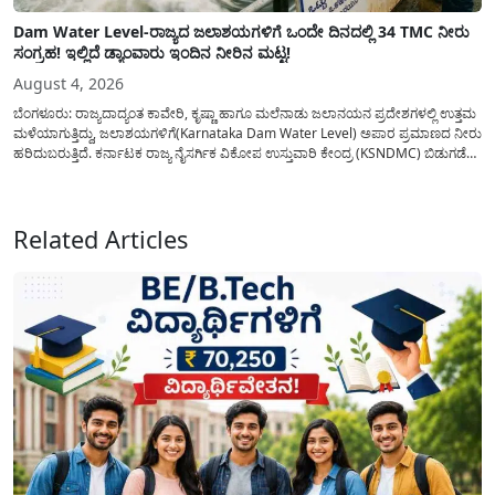
Dam Water Level-ರಾಜ್ಯದ ಜಲಾಶಯಗಳಿಗೆ ಒಂದೇ ದಿನದಲ್ಲಿ 34 TMC ನೀರು
ಸಂಗ್ರಹ! ಇಲ್ಲಿದೆ ಡ್ಯಾಂವಾರು ಇಂದಿನ ನೀರಿನ ಮಟ್ಟ!
August 4, 2026
ಬೆಂಗಳೂರು: ರಾಜ್ಯದಾದ್ಯಂತ ಕಾವೇರಿ, ಕೃಷ್ಣಾ ಹಾಗೂ ಮಲೆನಾಡು ಜಲಾನಯನ ಪ್ರದೇಶಗಳಲ್ಲಿ ಉತ್ತಮ
ಮಳೆಯಾಗುತ್ತಿದ್ದು, ಜಲಾಶಯಗಳಿಗೆ(Karnataka Dam Water Level) ಅಪಾರ ಪ್ರಮಾಣದ ನೀರು
ಹರಿದುಬರುತ್ತಿದೆ. ಕರ್ನಾಟಕ ರಾಜ್ಯ ನೈಸರ್ಗಿಕ ವಿಕೋಪ ಉಸ್ತುವಾರಿ ಕೇಂದ್ರ (KSNDMC) ಬಿಡುಗಡೆ
ಮಾಡಿರುವ ಆಗಸ್ಟ್ 04, 2026ರ ವರದಿಯಂತೆ, ರಾಜ್ಯದ ಪ್ರಮುಖ 14 ಜಲಾಶಯಗಳಿಗೆ ಒಂದೇ
ದಿನದಲ್ಲಿ ಬರೋಬ್ಬರಿ 34.8 TMC...
Related Articles