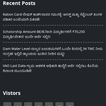
Recent Posts
Ration Card-ರೇಷನ್ ಕಾರ್ಡ್‍ದಾರರ ಗಮನಕ್ಕೆ: ಆಗಸ್ಟ್ ಮತ್ತು ಸೆಪ್ಟೆಂಬರ್ ತಿಂಗಳ
ಪಡಿತರ ಜಂಟಿಯಾಗಿ ವಿತರಣೆ!
Scholorship Amount-BE/B.Tech ವಿದ್ಯಾರ್ಥಿಗಳಿಗೆ ₹70,250
ವಿದ್ಯಾರ್ಥಿವೇತನ! ಇಂದೇ ಅರ್ಜಿ ಸಲ್ಲಿಸಿ!
Dam Water Level-ರಾಜ್ಯದ ಜಲಾಶಯಗಳಿಗೆ ಒಂದೇ ದಿನದಲ್ಲಿ 34 TMC ನೀರು
ಸಂಗ್ರಹ! ಇಲ್ಲಿದೆ ಡ್ಯಾಂವಾರು ಇಂದಿನ ನೀರಿನ ಮಟ್ಟ!
VAO Last Date-ಗ್ರಾಮ ಆಡಳಿತ ಅಧಿಕಾರಿ ಹುದ್ದೆಗೆ ಅರ್ಜಿ ಸಲ್ಲಿಸಲು ಕೊನೆಯ
ದಿನಾಂಕ ಮುಂದೂಡಿಕೆ!
Vistors