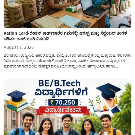
Ration Card-ರೇಷನ್ ಕಾರ್ಡ್‍ದಾರರ ಗಮನಕ್ಕೆ: ಆಗಸ್ಟ್ ಮತ್ತು ಸೆಪ್ಟೆಂಬರ್ ತಿಂಗಳ
ಪಡಿತರ ಜಂಟಿಯಾಗಿ ವಿತರಣೆ!
August 8, 2026
ಬೆಂಗಳೂರು: ರಾಷ್ಟ್ರೀಯ ಆಹಾರ ಭದ್ರತಾ ಕಾಯ್ದೆ 2013ರ ಅಡಿಯಲ್ಲಿ ಕೇಂದ್ರ ಮತ್ತು ರಾಜ್ಯ ಸರ್ಕಾರಗಳ
ನಿರ್ದೇಶನದಂತೆ, ರಾಜ್ಯದ ಪಡಿತರ ಚೀಟಿದಾರರಿಗೆ ಆಹಾರ, ನಾಗರಿಕ ಸರಬರಾಜು ಮತ್ತು ಗ್ರಾಹಕರ
ವ್ಯವಹಾರಗಳ ಇಲಾಖೆಯು ಮಹತ್ವದ ಮಾಹಿತಿಯೊಂದನ್ನು ನೀಡಿದೆ. ಆಗಸ್ಟ್-2026 ಹಾಗೂ
ಸೆಪ್ಟೆಂಬರ್-2026 ಈ ಎರಡೂ ತಿಂಗಳ ಆಹಾರ ಧಾನ್ಯಗಳ ವಿತರಣೆಯನ್ನು ಆಗಸ್ಟ್ ಮಾಹೆಯಲ್ಲೇ ಒಟ್ಟಿಗೆ
(ಜಂಟಿಯಾಗಿ) ನೀಡಲು ನಿರ್ಧರಿಸಲಾಗಿದೆ....