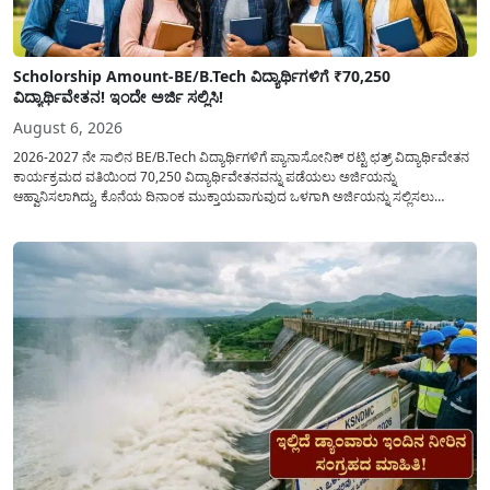
Scholorship Amount-BE/B.Tech ವಿದ್ಯಾರ್ಥಿಗಳಿಗೆ ₹70,250
ವಿದ್ಯಾರ್ಥಿವೇತನ! ಇಂದೇ ಅರ್ಜಿ ಸಲ್ಲಿಸಿ!
August 6, 2026
2026-2027 ನೇ ಸಾಲಿನ BE/B.Tech ವಿದ್ಯಾರ್ಥಿಗಳಿಗೆ ಪ್ಯಾನಾಸೋನಿಕ್ ರಟ್ಟಿ ಛತ್ರ್ ವಿದ್ಯಾರ್ಥಿವೇತನ
ಕಾರ್ಯಕ್ರಮದ ವತಿಯಿಂದ 70,250 ವಿದ್ಯಾರ್ಥಿವೇತನವನ್ನು ಪಡೆಯಲು ಅರ್ಜಿಯನ್ನು
ಆಹ್ವಾನಿಸಲಾಗಿದ್ದು, ಕೊನೆಯ ದಿನಾಂಕ ಮುಕ್ತಾಯವಾಗುವುದ ಒಳಗಾಗಿ ಅರ್ಜಿಯನ್ನು ಸಲ್ಲಿಸಲು
ಕೋರಿದೆ. ಆರ್ಥಿಕವಾಗಿ ಹಿಂದುಳಿದ ಹಾಗೂ ಬಡ ಕುಟುಂಬ ವರ್ಗದ ವಿದ್ಯಾರ್ಥಿಗಳು ಅವರ ಮುಂದಿನ
ಶಿಕ್ಷಣವನ್ನು ಮುಂದುವರಿಸಲು ಯಾವುದೇ ಅಡಚಣೆಯಾಗದಂತೆ ನೋಡಿಕೊಳ್ಳಲು ಈ ಯೋಜನೆಯನ್ನು
ಜಾರಿಗೆ...