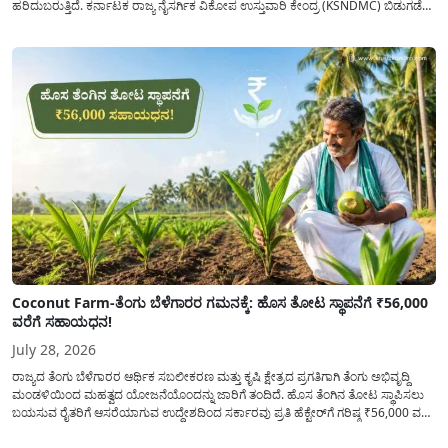
ಹರಿದುಬರುತ್ತಿದೆ. ಕರ್ನಾಟಕ ರಾಜ್ಯ ನೈಸರ್ಗಿಕ ವಿಕೋಪ ಉಸ್ತುವಾರಿ ಕೇಂದ್ರ (KSNDMC) ಬಿಡುಗಡೆ
ಮಾಡಿರುವ ಆಗಸ್ಟ್ 04, 2026ರ ವರದಿಯಂತೆ, ರಾಜ್ಯದ ಪ್ರಮುಖ 14 ಜಲಾಶಯಗಳಿಗೆ ಒಂದೇ
ದಿನದಲ್ಲಿ ಬರೋಬ್ಬರಿ 34.8 TMC...
Coconut Farm-ತೆಂಗು ಬೆಳೆಗಾರರ ಗಮನಕ್ಕೆ: ಹೊಸ ತೋಟ ಸ್ಥಾಪನೆಗೆ ₹56,000
ವರೆಗೆ ಸಹಾಯಧನ!
July 28, 2026
ರಾಜ್ಯದ ತೆಂಗು ಬೆಳೆಗಾರರ ಆರ್ಥಿಕ ಸಬಲೀಕರಣ ಮತ್ತು ಕೃಷಿ ಕ್ಷೇತ್ರದ ಪ್ರಗತಿಗಾಗಿ ತೆಂಗು ಅಭಿವೃದ್ದಿ
ಮಂಡಳಿಯಿಂದ ಮಹತ್ವದ ಯೋಜನೆಯೊಂದನ್ನು ಜಾರಿಗೆ ತಂದಿದೆ. ಹೊಸ ತೆಂಗಿನ ತೋಟ ಸ್ಥಾಪಿಸಲು
ಬಯಸುವ ರೈತರಿಗೆ ಆಸರೆಯಾಗುವ ಉದ್ದೇಶದಿಂದ ಸರ್ಕಾರವು ಪ್ರತಿ ಹೆಕ್ಟೇರ್‌ಗೆ ಗರಿಷ್ಠ ₹56,000 ವರೆಗೆ
ಧನಸಹಾಯ ಪಡೆಯಲು ಅರ್ಜಿಯನ್ನು ಆಹ್ವಾನಿಸಿದೆ. ತೆಂಗು ಅಭಿವೃದ್ದಿ ಮಂಡಳಿಯ ಯೋಜನೆ