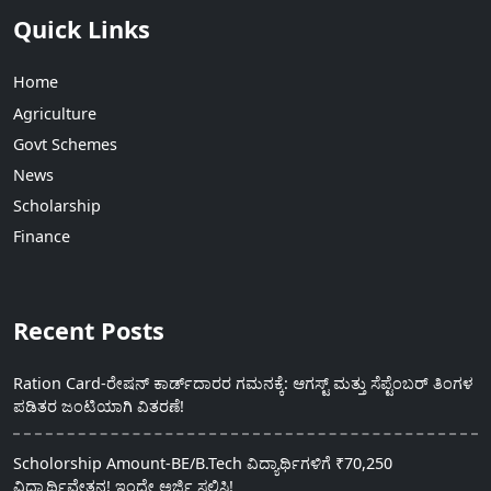
Quick Links
Home
Agriculture
Govt Schemes
News
Scholarship
Finance
Recent Posts
Ration Card-ರೇಷನ್ ಕಾರ್ಡ್‍ದಾರರ ಗಮನಕ್ಕೆ: ಆಗಸ್ಟ್ ಮತ್ತು ಸೆಪ್ಟೆಂಬರ್ ತಿಂಗಳ
ಪಡಿತರ ಜಂಟಿಯಾಗಿ ವಿತರಣೆ!
Scholorship Amount-BE/B.Tech ವಿದ್ಯಾರ್ಥಿಗಳಿಗೆ ₹70,250
ವಿದ್ಯಾರ್ಥಿವೇತನ! ಇಂದೇ ಅರ್ಜಿ ಸಲ್ಲಿಸಿ!