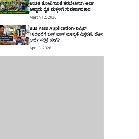
ಉಚಿತ ತೋಟಗಾರಿಕೆ ತರಬೇತಿಗಾಗಿ ಅರ್ಜಿ
ಆಹ್ವಾನ: ರೈತ ಮಕ್ಕಳಿಗೆ ಸುವರ್ಣಾವಕಾಶ!
March 12, 2026
Bus Pass Application-ಏಪ್ರಿಲ್
10ರವರೆಗೆ ಬಸ್ ಪಾಸ್ ಮಾನ್ಯತೆ ವಿಸ್ತರಣೆ, ಹೊಸ
ಅರ್ಜಿ ಸಲ್ಲಿಕೆ ಹೇಗೆ?
April 3, 2026