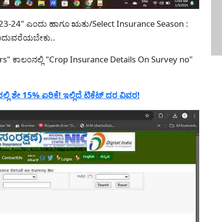
"2023-24" ಎಂದು ಹಾಗೂ ಋತು/Select Insurance Season :
ುಂದುವರೆಯಬೇಕು..
rs" ಕಾಲಂನಲ್ಲಿ "Crop Insurance Details On Survey no"
ಲಿ ಶೇ 15% ಏರಿಕೆ! ಇಲ್ಲಿದೆ ಟಿಕೆಟ್ ದರ ವಿವರ!