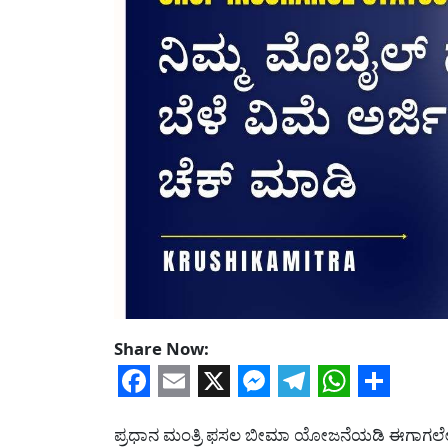
Share Now:
Facebook
Email
X
Messenger
Telegram
WhatsA
Share
ಪ್ರಧಾನ ಮಂತ್ರಿ ಫಸಲ ಬೀಮಾ ಯೋಜನೆಯಡಿ ಈಗಾಗಲೇ 20