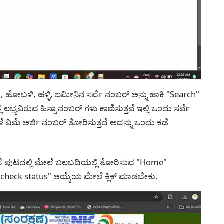
ಲೂಕು, ಹೋಬಳಿ, ಹಳ್ಳಿ, ಜಮೀನಿನ ಸರ್ವೆ ನಂಬರ್ ಅನ್ನು ಹಾಕಿ "Search"
ಲಭ್ಯವಿರುವ ಹಿಸ್ಸಾ ನಂಬರ್ ಗಳು ಕಾಣಿಸುತ್ತವೆ ಇಲ್ಲಿ ಒಂದು ಸರ್ವೆ
ೆ ವಿಮೆ ಅರ್ಜಿ ನಂಬರ್ ತೋರಿಸುತ್ತದೆ ಅದನ್ನು ಒಂದು ಕಡೆ
ಇದೆ ಪುಟದಲ್ಲಿ ಮೇಲೆ ಬಲಬದಿಯಲ್ಲಿ ತೋರಿಸುವ "Home"
ಲಿ "check status" ಆಯ್ಕೆಯ ಮೇಲೆ ಕ್ಲಿಕ್ ಮಾಡಬೇಕು.