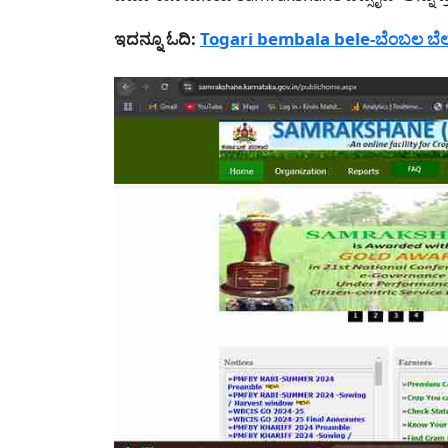
ಇದನ್ನೂ ಓದಿ:
Togari bembala bele-ಬೆಂಬಲ ಬೆಲ