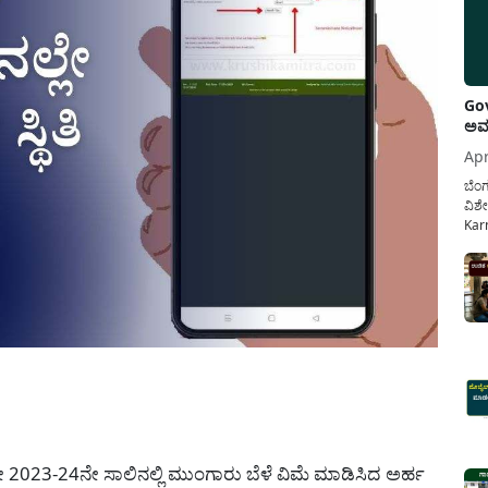
Gov
ಅವಧ
Apr
ಬೆಂಗ
ವಿಶೇ
Karn
ನೌಕ
ಸರ್ಕ
ಕಲ್ಯ
pp
23-24ನೇ ಸಾಲಿನಲ್ಲಿ ಮುಂಗಾರು ಬೆಳೆ ವಿಮೆ ಮಾಡಿಸಿದ ಅರ್ಹ