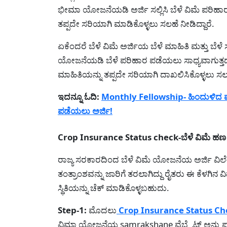
ಭೀಮಾ ಯೋಜನೆಯಡಿ ಅರ್ಜಿ ಸಲ್ಲಿಸಿ ಬೆಳೆ ವಿಮೆ ಪರಿಹಾ
ತಪ್ಪದೇ ಸರಿಯಾಗಿ ಮಾಡಿಕೊಳ್ಳಲು ಸಲಹೆ ನೀಡಿದ್ದಾರೆ.
ಏಕೆಂದರೆ ಬೆಳೆ ವಿಮೆ ಅರ್ಜಿಯ ಬೆಳೆ ಮಾಹಿತಿ ಮತ್ತು ಬೆಳೆ
ಯೋಜನೆಯಡಿ ಬೆಳೆ ಪರಿಹಾರ ಪಡೆಯಲು ಸಾಧ್ಯವಾಗುತ್ತದೆ ಅ
ಮಾಹಿತಿಯನ್ನು ತಪ್ಪದೇ ಸರಿಯಾಗಿ ದಾಖಲಿಸಿಕೊಳ್ಳಲು ಸಲ
ಇದನ್ನೂ ಓದಿ:
Monthly Fellowship- ಹಿಂದುಳಿದ ವ
ಪಡೆಯಲು ಅರ್ಜಿ!
Crop Insurance Status check-ಬೆಳೆ ವಿಮೆ ಹಣ 
ರಾಜ್ಯ ಸರಕಾರದಿಂದ ಬೆಳೆ ವಿಮೆ ಯೋಜನೆಯ ಅರ್ಜಿ ವಿಲೇವಾ
ತಂತ್ರಾಂಶವನ್ನು ಜಾರಿಗೆ ತರಲಾಗಿದ್ದು ರೈತರು ಈ ಕೆಳಗಿನ 
ಸ್ಥಿತಿಯನ್ನು ಚೆಕ್ ಮಾಡಿಕೊಳ್ಳಬಹುದು.
Step-1:
ಮೊದಲು
Crop Insurance Status Ch
ವಿಮಾ ಯೋಜನೆಯ samrakshane ವೆಬ್ಸೈಟ್ ಅನ್ನು 