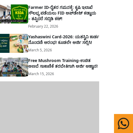
Farmer ID-ರೈತರ ಗಮನಕ್ಕೆ: ಕೃಷಿ ಇಲಾಖೆ
ಸೌಲಭ್ಯ ಪಡೆಯಲು FID ಅಪ್‌ಡೇಟ್ ಕಡ್ಡಾಯ
– ತಪ್ಪಿದರೆ ಸಬ್ಸಿಡಿ ಕಟ್!
February 22, 2026
Yashaswini Card-2026: ಯಶಸ್ವಿನಿ ಕಾರ್ಡ
ನೊಂದಣಿ ಆರಂಭ! ಕೂಡಲೇ ಅರ್ಜಿ ಸಲ್ಲಿಸಿ!
March 5, 2026
Free Mushroom Training-ಉಚಿತ
ಅಣಬೆ ಸಾಕಾಣಿಕೆ ತರಬೇತಿಗಾಗಿ ಅರ್ಜಿ ಆಹ್ವಾನ!
March 15, 2026