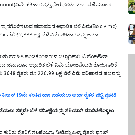
e amount)ವಿಮೆ ಪರಿಹಾರವನ್ನು ನೇರ ನಗದು ವರ್ಗಾವಣೆ ಮೂಲಕ
್ಯಾಸಗೊಳಿಸಲಾದ ಹವಾಮಾನ ಆಧಾರಿತ ಬೆಳೆ ವಿಮೆ(Bele vime)
 ಖಾತೆಗೆ ₹2,333 ಲಕ್ಷ ಬೆಳೆ ವಿಮೆ ಪರಿಹಾರವನ್ನು ಜಮಾ
ರಿತು ಮಾಹಿತಿ ಹಂಚಿಕೊಂಡಿರುವ ಜಿಲ್ಲಾಧಿಕಾರಿ ಟಿ.ವೆಂಕಟೇಶ್
ಾದ ಹವಾಮಾನ ಆಧಾರಿತ ಬೆಳೆ ವಿಮೆ ಯೋಜನೆಯಡಿ ತೋಟಗಾರಿಕೆ
್ಲೆಯ 3648 ರೈತರು ರೂ 226.99 ಲಕ್ಷ ಬೆಳೆ ವಿಮೆ ಪರಿಹಾರದ ಹಣವನ್ನು
ಕಿಸಾನ್ 19ನೇ ಕಂತಿನ ಹಣ ಪಡೆಯಲು ಅರ್ಹ ರೈತರ ಪಟ್ಟಿ ಪ್ರಕಟ!
ೆಯಲು ತಪ್ಪದೇ ಬೆಳೆ ಸಮೀಕ್ಷೆಯನ್ನು ಸರಿಯಾಗಿ ಮಾಡಿಸಿಕೊಳ್ಳಲು
 ಕುರಿತು ರೈತರಿಗೆ ಸಲಹೆಯನ್ನು ನೀಡಿದ್ದು ಎಲ್ಲಾ ರೈತರು ಫಸಲ್