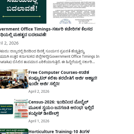
ernment Office Timings-ಸರ್ಕಾರಿ ಕಚೇರಿಗಳ ಕೆಲಸದ
ಿಯಲ್ಲಿ ಮಹತ್ವದ ಬದಲಾವಣೆ!
il 2, 2026
ಳೂರು: ರಾಜ್ಯದಲ್ಲಿ ದಿನದಿಂದ ದಿನಕ್ಕೆ ಸೂರ್ಯನ ಪ್ರಖರತೆ ಹೆಚ್ಚುತ್ತಿದ್ದು,
ಷವಾಗಿ ಉತ್ತರ ಕರ್ನಾಟಕದ ಜಿಲ್ಲೆಗಳಲ್ಲಿ(Government Office Timings In
ataka) ಬಿಸಿಲಿನ ತಾಪಮಾನ ಏರಿಕೆಯಾಗುತ್ತಿದೆ. ಈ ಹಿನ್ನೆಲೆಯಲ್ಲಿ ಸರ್ಕಾರಿ
ರರ ಹಿತದೃಷ್ಟಿಯಿಂದ ಹಾಗೂ ಸಾರ್ವಜನಿಕರ ಅನುಕೂಲಕ್ಕಾಗಿ ಕರ್ನಾಟಕ
Free Computer Courses-ಉಚಿತ
ಾರವು ಮಹತ್ವದ ನಿರ್ಧಾರವೊಂದನ್ನು ಕೈಗೊಂಡಿದೆ. ಕಿತ್ತೂರು ಕರ್ನಾಟಕ ಮತ್ತು
ಕಂಪ್ಯೂಟರ್ ಕಲಿಕಾ ತರಬೇತಿಗೆ ಅರ್ಜಿ ಆಹ್ವಾನ!
ಾಣ ಕರ್ನಾಟಕದ ಒಟ್ಟು 9 ಜಿಲ್ಲೆಗಳಲ್ಲಿ ಏಪ್ರಿಲ್...
ಇಂದೇ ಅರ್ಜಿ ಸಲ್ಲಿಸಿ!
April 2, 2026
Census-2026: ಇಂದಿನಿಂದ ಮೊಬೈಲ್
ಮೂಲಕ ಸ್ವಯಂ-ಜನಗಣತಿ ಆರಂಭ! ಇಲ್ಲಿದೆ
ಕಂಪ್ಲೀಟ್ ಡೀಟೇಲ್ಸ್!
April 1, 2026
Horticulture Training-10 ತಿಂಗಳ