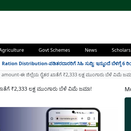
Agriculture
Govt Schemes
News
Scholars
n Distribution-ಪಡಿತರದಾರರಿಗೆ ಸಿಹಿ ಸುದ್ದಿ: ಇನ್ಮುಂದೆ ಬೆಳಿಗ್ಗೆ 6 ರಿಂದ ರಾ
amount-ಈ ಜಿಲ್ಲೆಯ ರೈತರ ಖಾತೆಗೆ ₹2,333 ಲಕ್ಷ ಮುಂಗಾರು ಬೆಳೆ ವಿಮೆ ಜಮ
ೆಗೆ ₹2,333 ಲಕ್ಷ ಮುಂಗಾರು ಬೆಳೆ ವಿಮೆ ಜಮಾ!
Mo