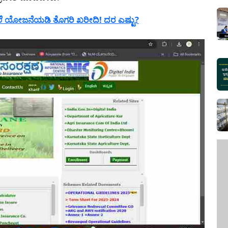
ೆ ಯೋಜನೆಯಡಿ ತೊಗರಿ ಖರೀದಿ! ದರ ಎಷ್ಟು?