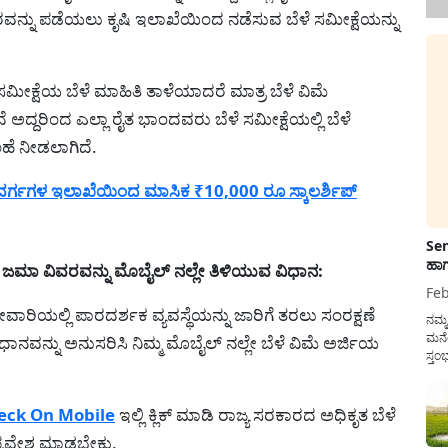
ರವನ್ನು ಪಡೆಯಲು ಕೃಷಿ ಇಲಾಖೆಯಿಂದ ನಡೆಸುವ ಬೆಳೆ ಸಮೀಕ್ಷೆಯನ್ನು
 ಸಮೀಕ್ಷೆಯ ಬೆಳೆ ಮಾಹಿತಿ ತಾಳೆಯಾದರೆ ಮಾತ್ರ ಬೆಳೆ ವಿಮೆ
ದ್ದರಿಂದ ಎಲ್ಲಾ ರೈತ ಭಾಂದವರು ಬೆಳೆ ಸಮೀಕ್ಷೆಯಲ್ಲಿ ಬೆಳೆ
ಹೆ ನೀಡಲಾಗಿದೆ.
ರ್ಗಗಳ ಇಲಾಖೆಯಿಂದ ಮಾಸಿಕ ₹10,000 ರೂ ಸ್ಕಾಲರ್ಶಿಪ್
Sen
ಹಾಗ
ಜಮಾ ವಿವರವನ್ನು ಮೊಬೈಲ್ ನಲ್ಲೇ ತಿಳಿಯುವ ವಿಧಾನ:
Feb
ರಿಯಲ್ಲಿ ಪಾರದರ್ಶಕ ವ್ಯವಸ್ಥೆಯನ್ನು ಜಾರಿಗೆ ತರಲು ಸಂರಕ್ಷಣೆ
ನಮ್
ಮನೆ
ವಿಧಾನವನ್ನು ಅನುಸರಿಸಿ ನಿಮ್ಮ ಮೊಬೈಲ್ ನಲ್ಲೇ ಬೆಳೆ ವಿಮೆ ಅರ್ಜಿಯ
ಸ್ತಂ
ದುಡ
ನೆಮ್
ಸರ್ಕ
eck On Mobile
ಇಲ್ಲಿ ಕ್ಲಿಕ್ ಮಾಡಿ ರಾಜ್ಯ ಸರಕಾರದ ಅಧಿಕೃತ ಬೆಳೆ
ಪ್ರವೇಶ ಮಾಡಬೇಕು.