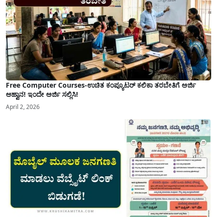
Free Computer Courses-ಉಚಿತ ಕಂಪ್ಯೂಟರ್ ಕಲಿಕಾ ತರಬೇತಿಗೆ ಅರ್ಜಿ
ಆಹ್ವಾನ! ಇಂದೇ ಅರ್ಜಿ ಸಲ್ಲಿಸಿ!
April 2, 2026