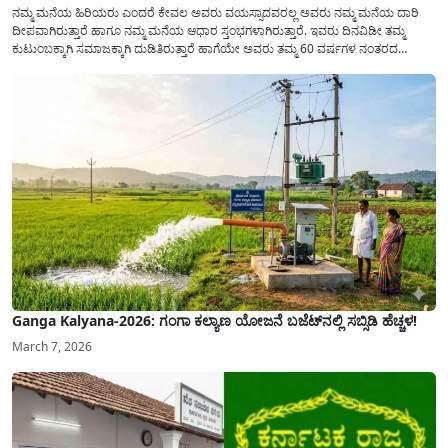
ನಮ್ಮ ಮನೆಯ ಹಿರಿಯರು ಎಂದರೆ ಕೇವಲ ಅವರು ವಯಸ್ಸಾದವರಲ್ಲ ಅವರು ನಮ್ಮ ಮನೆಯ ದಾರಿ
ದೀಪವಾಗಿರುತ್ತಾರೆ ಹಾಗೂ ನಮ್ಮ ಮನೆಯ ಆಧಾರ ಸ್ತಂಭಗಳಾಗಿರುತ್ತಾರೆ. ಇವರು ದಿನವಿಡೀ ತಮ್ಮ
ಕುಟುಂಬಕ್ಕಾಗಿ ಸಮಾಜಕ್ಕಾಗಿ ದುಡಿತಿರುತ್ತಾರೆ ಹಾಗೆಯೇ ಅವರು ತಮ್ಮ 60 ವರ್ಷಗಳ ನಂತರದ
ಜೀವನವನ್ನು ನೆಮ್ಮದಿಯಿಂದ ಕಳೆಯಬೇಕೆಂಬುದು ಪ್ರತಿಯೊಬ್ಬರ ಕನಸಾಗಿರುತ್ತದೆ ಆದ್ದರಿಂದ ಸರ್ಕಾರವು
ಹಿರಿಯ ನಾಗರಿಕರ ಗುರುತಿನ ಚೀಟಿ...
Ganga Kalyana-2026: ಗಂಗಾ ಕಲ್ಯಾಣ ಯೋಜನೆ ಬಜೆಟ್‌ನಲ್ಲಿ ಸಬ್ಸಿಡಿ ಹೆಚ್ಚಳ!
March 7, 2026