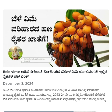
ಮುಂಗಾರು ಹಂಗಾಮಿನ ಮರು ವಿನ್ಯಾಸಗೊಳಿಸಲಾದ ಹವಾಮಾನ ಆಧಾರಿತ ಬೆಳೆ ವಿಮೆ(Bele vime)
ಯೋಜನೆಯಡಿ ಚಿತ್ರದುರ್ಗ...
Bele vime-ಅಡಿಕೆ ಸೇರಿದಂತೆ ತೋಟಗಾರಿಕೆ ಬೆಳೆಗಳ ವಿಮೆ ಹಣ ಬಿಡುಗಡೆ! ಇಲ್ಲಿದೆ
ಸ್ಟೇಟಸ್ ಚೆಕ್ ಲಿಂಕ್!
December 8, 2024
ಅಡಿಕೆ ಸೇರಿದಂತೆ ಇತರೆ ತೋಟಗಾರಿಕೆ ಬೆಳೆಗಳ ಬೆಳೆ ವಿಮೆ(Bele vime hana) ಪರಿಹಾರದ
ಹಣವನ್ನು ರೈತರ ಖಾತೆಗೆ ಜಮಾ ಮಾಡಲಾಗಿದ್ದು, 2023-24 ನೇ ಸಾಲಿನಲ್ಲಿ ತೋಟಗಾರಿಕೆ ಬೆಳೆಗಳಿಗೆ
ಬೆಳೆ ವಿಮೆ ಮಾಡಿಸಿದ ರೈತರು ಈ ಅಂಕಣದಲ್ಲಿ ತಿಳಿಸಿರುವ ವಿಧಾನವನ್ನು ಅನುಸರಿಸಿ ಸಂರಕ್ಷಣೆ ವೆಬ್ಸೈಟ್
ಅನ್ನು ಭೇಟಿ ಮಾಡಿ ಜಮಾ ವಿವರವನ್ನು ಪಡೆಯಬಹುದು. ಕಳೆದ ವಾರ ಶಿವಮೊಗ್ಗ...