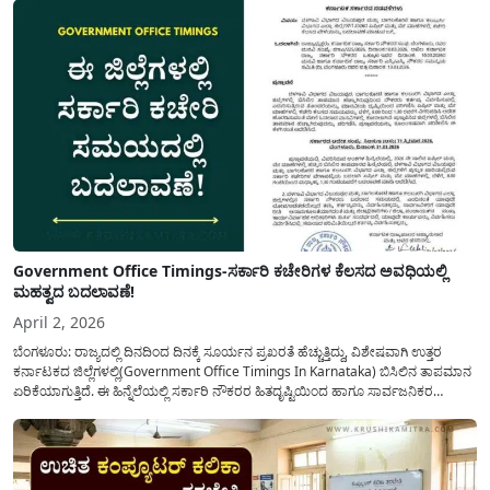
Government Office Timings-ಸರ್ಕಾರಿ ಕಚೇರಿಗಳ ಕೆಲಸದ ಅವಧಿಯಲ್ಲಿ
ಮಹತ್ವದ ಬದಲಾವಣೆ!
April 2, 2026
ಬೆಂಗಳೂರು: ರಾಜ್ಯದಲ್ಲಿ ದಿನದಿಂದ ದಿನಕ್ಕೆ ಸೂರ್ಯನ ಪ್ರಖರತೆ ಹೆಚ್ಚುತ್ತಿದ್ದು, ವಿಶೇಷವಾಗಿ ಉತ್ತರ
ಕರ್ನಾಟಕದ ಜಿಲ್ಲೆಗಳಲ್ಲಿ(Government Office Timings In Karnataka) ಬಿಸಿಲಿನ ತಾಪಮಾನ
ಏರಿಕೆಯಾಗುತ್ತಿದೆ. ಈ ಹಿನ್ನೆಲೆಯಲ್ಲಿ ಸರ್ಕಾರಿ ನೌಕರರ ಹಿತದೃಷ್ಟಿಯಿಂದ ಹಾಗೂ ಸಾರ್ವಜನಿಕರ
ಅನುಕೂಲಕ್ಕಾಗಿ ಕರ್ನಾಟಕ ಸರ್ಕಾರವು ಮಹತ್ವದ ನಿರ್ಧಾರವೊಂದನ್ನು ಕೈಗೊಂಡಿದೆ. ಕಿತ್ತೂರು ಕರ್ನಾಟಕ
ಮತ್ತು ಕಲ್ಯಾಣ ಕರ್ನಾಟಕದ ಒಟ್ಟು 9 ಜಿಲ್ಲೆಗಳಲ್ಲಿ ಏಪ್ರಿಲ್...