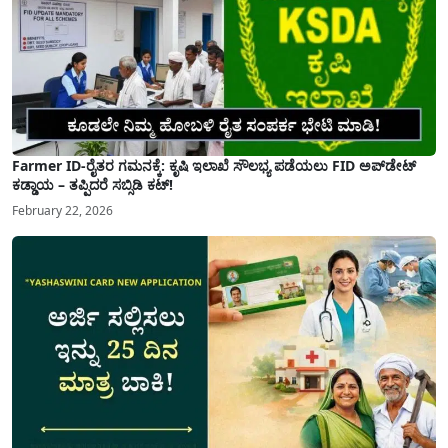
Farmer ID-ರೈತರ ಗಮನಕ್ಕೆ: ಕೃಷಿ ಇಲಾಖೆ ಸೌಲಭ್ಯ ಪಡೆಯಲು FID ಅಪ್‌ಡೇಟ್
ಕಡ್ಡಾಯ – ತಪ್ಪಿದರೆ ಸಬ್ಸಿಡಿ ಕಟ್!
February 22, 2026