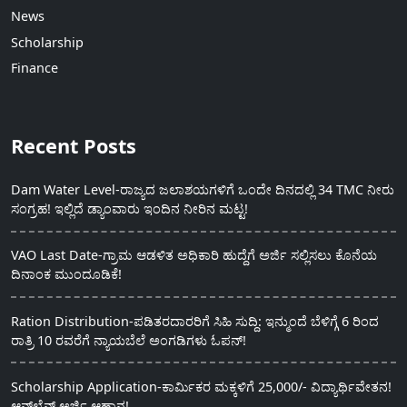
News
Scholarship
Finance
Recent Posts
Dam Water Level-ರಾಜ್ಯದ ಜಲಾಶಯಗಳಿಗೆ ಒಂದೇ ದಿನದಲ್ಲಿ 34 TMC ನೀರು
ಸಂಗ್ರಹ! ಇಲ್ಲಿದೆ ಡ್ಯಾಂವಾರು ಇಂದಿನ ನೀರಿನ ಮಟ್ಟ!
VAO Last Date-ಗ್ರಾಮ ಆಡಳಿತ ಅಧಿಕಾರಿ ಹುದ್ದೆಗೆ ಅರ್ಜಿ ಸಲ್ಲಿಸಲು ಕೊನೆಯ
ದಿನಾಂಕ ಮುಂದೂಡಿಕೆ!
Ration Distribution-ಪಡಿತರದಾರರಿಗೆ ಸಿಹಿ ಸುದ್ದಿ: ಇನ್ಮುಂದೆ ಬೆಳಿಗ್ಗೆ 6 ರಿಂದ
ರಾತ್ರಿ 10 ರವರೆಗೆ ನ್ಯಾಯಬೆಲೆ ಅಂಗಡಿಗಳು ಓಪನ್!
Scholarship Application-ಕಾರ್ಮಿಕರ ಮಕ್ಕಳಿಗೆ 25,000/- ವಿದ್ಯಾರ್ಥಿವೇತನ!
ಆನ್‍ಲೈನ್ ಅರ್ಜಿ ಆಹ್ವಾನ!