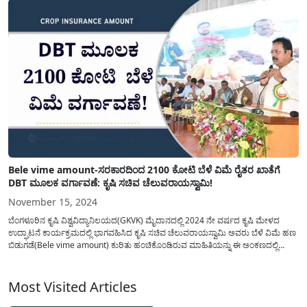
Bele vime amount-ಸರಕಾರದಿಂದ 2100 ಕೋಟಿ ಬೆಳೆ ವಿಮೆ ರೈತರ ಖಾತೆಗೆ
DBT ಮೂಲಕ ವರ್ಗಾವಣೆ: ಕೃಷಿ ಸಚಿವ ಚೆಲುವರಾಯಸ್ವಾಮಿ!
November 15, 2024
ಬೆಂಗಳೂರಿನ ಕೃಷಿ ವಿಶ್ವವಿದ್ಯಾನಿಲಯದ(GKVK) ಮೈದಾನದಲ್ಲಿ 2024 ನೇ ವರ್ಷದ ಕೃಷಿ ಮೇಳದ
ಉದ್ಘಾಟನೆ ಕಾರ್ಯಕ್ರಮದಲ್ಲಿ ಭಾಗವಹಿಸಿದ ಕೃಷಿ ಸಚಿವ ಚೆಲುವರಾಯಸ್ವಾಮಿ ಅವರು ಬೆಳೆ ವಿಮೆ ಹಣ
ಬಿಡುಗಡೆ(Bele vime amount) ಕುರಿತು ಹಂಚಿಕೊಂಡಿರುವ ಮಾಹಿತಿಯನ್ನು ಈ ಅಂಕಣದಲ್ಲಿ
ತಿಳಿಸಳಾಗಿದೆ. ರೈತರು ಅತಿವೃಷ್ಟಿ ಮತ್ತು ಅನಾವೃಷ್ಟಿ ಸಮಯದಲ್ಲಿ ತಾವು ಬೆಳೆದ ಕೃಷಿ ಬೆಳೆಗಳಿಗೆ ವಿಮೆ
ಸೌಲಭ್ಯವನ್ನು ಕಲ್ಪಿಸಲು...
Most Visited Articles