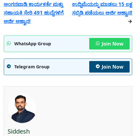
ಅಂಗನವಾಡಿ ಕಾರ್ಯಕರ್ತೆ ಮತ್ತು
ಉದ್ದಿಮೆಯನ್ನು ಮಾಡಲು 15 ಲಕ್ಷ
ಸಹಾಯಕಿ ಸೇರಿ 491 ಹುದ್ದೆಗಳಿಗೆ
ಸಬ್ಸಿಡಿ ಪಡೆಯಲು ಅರ್ಜಿ ಆಹ್ವಾನ!
ಅರ್ಜಿ ಆಹ್ವಾನ!
→
Join Now
WhatsApp Group
Join Now
Telegram Group
Siddesh