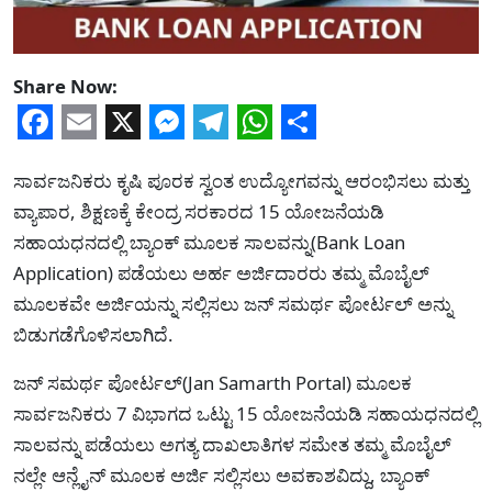
Share Now:
Facebook
Email
X
Messenger
Telegram
WhatsApp
Share
ಸಾರ್ವಜನಿಕರು ಕೃಷಿ ಪೂರಕ ಸ್ವಂತ ಉದ್ಯೋಗವನ್ನು ಆರಂಭಿಸಲು ಮತ್ತು
ವ್ಯಾಪಾರ, ಶಿಕ್ಷಣಕ್ಕೆ ಕೇಂದ್ರ ಸರಕಾರದ 15 ಯೋಜನೆಯಡಿ
ಸಹಾಯಧನದಲ್ಲಿ ಬ್ಯಾಂಕ್ ಮೂಲಕ ಸಾಲವನ್ನು(Bank Loan
Application) ಪಡೆಯಲು ಅರ್ಹ ಅರ್ಜಿದಾರರು ತಮ್ಮ ಮೊಬೈಲ್
ಮೂಲಕವೇ ಅರ್ಜಿಯನ್ನು ಸಲ್ಲಿಸಲು ಜನ್‌ ಸಮರ್ಥ ಪೋರ್ಟಲ್ ಅನ್ನು
ಬಿಡುಗಡೆಗೊಳಿಸಲಾಗಿದೆ.
ಜನ್‌ ಸಮರ್ಥ ಪೋರ್ಟಲ್(Jan Samarth Portal) ಮೂಲಕ
ಸಾರ್ವಜನಿಕರು 7 ವಿಭಾಗದ ಒಟ್ಟು 15 ಯೋಜನೆಯಡಿ ಸಹಾಯಧನದಲ್ಲಿ
ಸಾಲವನ್ನು ಪಡೆಯಲು ಅಗತ್ಯ ದಾಖಲಾತಿಗಳ ಸಮೇತ ತಮ್ಮ ಮೊಬೈಲ್
ನಲ್ಲೇ ಆನ್ಲೈನ್ ಮೂಲಕ ಅರ್ಜಿ ಸಲ್ಲಿಸಲು ಅವಕಾಶವಿದ್ದು, ಬ್ಯಾಂಕ್