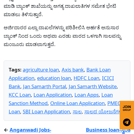
ಮಾಡಿ ಬ್ಯಾಂಕ್ ಶಾಖೆಯನ್ನು ಅಗತ್ಯ ದಾಖಲಾತಿಗಳ ಸಮೇತ ಭೇಟಿ
ಮಾಡಲು ತಿಳಿಸುತ್ತಾರೆ.
ಅರ್ಜಿದಾರರ ಎಲ್ಲಾ ದಾಖಲೆಗಳನ್ನು ಪರಿಶೀಲಿಸಿ ಅರ್ಹತೆ ಅನುಸಾರ
ಬ್ಯಾಂಕ್ ನಿಂದ ಒಂದು ಅಥವಾ ಎರಡು ವಾರದ ಒಳಗಾಗಿ ಸಾಲವನ್ನು
ಮಂಜೂರು ಮಾಡಲಾಗುತ್ತದೆ.
Tags:
agriculture loan
,
Axis bank
,
Bank Loan
Application
,
education loan
,
HDFC Loan
,
ICICI
Bank
,
Jan Samarth Portal
,
Jan Samarth Website
,
KCC Loan
,
Loan Application
,
Loan Apps
,
Loan
Sanction Method
,
Online Loan Application
,
PMEGP
Loan
,
SBI Loan Application
,
ಸಾಲ
,
ಸಾಲದ ಯೋಜನೆಗಳು
←
Anganwadi Jobs-
Business loan-ಸ್ವಂತ