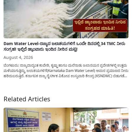
Dam Water Level-ರಾಜ್ಯದ ಜಲಾಶಯಗಳಿಗೆ ಒಂದೇ ದಿನದಲ್ಲಿ 34 TMC ನೀರು
ಸಂಗ್ರಹ! ಇಲ್ಲಿದೆ ಡ್ಯಾಂವಾರು ಇಂದಿನ ನೀರಿನ ಮಟ್ಟ!
August 4, 2026
ಬೆಂಗಳೂರು: ರಾಜ್ಯದಾದ್ಯಂತ ಕಾವೇರಿ, ಕೃಷ್ಣಾ ಹಾಗೂ ಮಲೆನಾಡು ಜಲಾನಯನ ಪ್ರದೇಶಗಳಲ್ಲಿ ಉತ್ತಮ
ಮಳೆಯಾಗುತ್ತಿದ್ದು, ಜಲಾಶಯಗಳಿಗೆ(Karnataka Dam Water Level) ಅಪಾರ ಪ್ರಮಾಣದ ನೀರು
ಹರಿದುಬರುತ್ತಿದೆ. ಕರ್ನಾಟಕ ರಾಜ್ಯ ನೈಸರ್ಗಿಕ ವಿಕೋಪ ಉಸ್ತುವಾರಿ ಕೇಂದ್ರ (KSNDMC) ಬಿಡುಗಡೆ
ಮಾಡಿರುವ ಆಗಸ್ಟ್ 04, 2026ರ ವರದಿಯಂತೆ, ರಾಜ್ಯದ ಪ್ರಮುಖ 14 ಜಲಾಶಯಗಳಿಗೆ ಒಂದೇ
ದಿನದಲ್ಲಿ ಬರೋಬ್ಬರಿ 34.8 TMC...
Related Articles