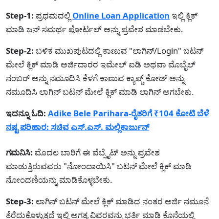
Step-1:
ಪ್ರಥಮದಲ್ಲಿ
Online Loan Application
ಇಲ್ಲಿ ಕ್ಲಿಕ್
ಮಾಡಿ ಜನ್‌ ಸಮರ್ಥ ಪೋರ್ಟಲ್ ಅನ್ನು ಪ್ರವೇಶ ಮಾಡಬೇಕು.
Step-2:
ಬಳಿಕ ಮುಖಪುಟದಲ್ಲಿ ಕಾಣುವ "ಲಾಗಿನ್/Login" ಬಟನ್
ಮೇಲೆ ಕ್ಲಿಕ್ ಮಾಡಿ ಅರ್ಜಿದಾರರ ಇಮೇಲ್ ಐಡಿ ಅಥವಾ ಮೊಬೈಲ್
ನಂಬರ್ ಅನ್ನು ನಮೂದಿಸಿ ಕೆಳಗೆ ಕಾಣುವ ಕ್ಯಾಪ್ಚ್ ಕೋಡ್ ಅನ್ನು
ನಮೂದಿಸಿ ಲಾಗಿನ್ ಬಟನ್ ಮೇಲೆ ಕ್ಲಿಕ್ ಮಾಡಿ ಲಾಗಿನ್ ಅಗಬೇಕು.
ಇದನ್ನೂ ಓದಿ:
Adike Bele Parihara-ರೈತರಿಗೆ ₹104 ಕೋಟಿ ಬೆಳೆ
ನಷ್ಟ ಪರಿಹಾರ: ಸಚಿವ ಎಸ್.ಎಸ್. ಮಲ್ಲಿಕಾರ್ಜುನ್
ಗಮನಿಸಿ:
ಮೊದಲ ಬಾರಿಗೆ ಈ ವೆಬ್ಸೈಟ್ ಅನ್ನು ಪ್ರವೇಶ
ಮಾಡುತ್ತಿರುವವರು "ನೋಂದಾಯಿಸಿ" ಬಟನ್ ಮೇಲೆ ಕ್ಲಿಕ್ ಮಾಡಿ
ನೋಂದಣಿಯನ್ನು ಮಾಡಿಕೊಳ್ಳಬೇಕು.
Step-3:
ಲಾಗಿನ್ ಬಟನ್ ಮೇಲೆ ಕ್ಲಿಕ್ ಮಾಡಿದ ನಂತರ ಅರ್ಜಿ ನಮೂನೆ
ತೆರೆದುಕೊಳ್ಳುತ್ತದೆ ಇಲ್ಲಿ ಅಗತ್ಯ ವಿವರವನ್ನು ಭರ್ತಿ ಮಾಡಿ ಕೊನೆಯಲ್ಲಿ