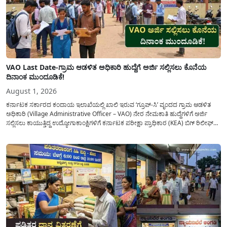
VAO Last Date-ಗ್ರಾಮ ಆಡಳಿತ ಅಧಿಕಾರಿ ಹುದ್ದೆಗೆ ಅರ್ಜಿ ಸಲ್ಲಿಸಲು ಕೊನೆಯ
ದಿನಾಂಕ ಮುಂದೂಡಿಕೆ!
August 1, 2026
ಕರ್ನಾಟಕ ಸರ್ಕಾರದ ಕಂದಾಯ ಇಲಾಖೆಯಲ್ಲಿ ಖಾಲಿ ಇರುವ ‘ಗ್ರೂಪ್-ಸಿ’ ವೃಂದದ ಗ್ರಾಮ ಆಡಳಿತ
ಅಧಿಕಾರಿ (Village Administrative Officer – VAO) ನೇರ ನೇಮಕಾತಿ ಹುದ್ದೆಗಳಿಗೆ ಅರ್ಜಿ
ಸಲ್ಲಿಸಲು ಕಾಯುತ್ತಿದ್ದ ಉದ್ಯೋಗಾಕಾಂಕ್ಷಿಗಳಿಗೆ ಕರ್ನಾಟಕ ಪರೀಕ್ಷಾ ಪ್ರಾಧಿಕಾರ (KEA) ಬಿಗ್ ರಿಲೀಫ್
ನೀಡಿದೆ. ಅರ್ಜಿ ಸಲ್ಲಿಕೆಯ ಅವಧಿಯನ್ನು ವಿಸ್ತರಿಸಿ ಅಧಿಕೃತ ಪ್ರಕಟಣೆ ಹೊರಡಿಸಿದ್ದು, ಇದುವರೆಗೆ ಅರ್ಜಿ
ಸಲ್ಲಿಸಲು...