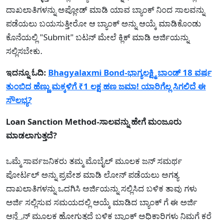
ದಾಖಲಾತಿಗಳನ್ನು ಅಪ್ಲೋಡ್ ಮಾಡಿ ಯಾವ ಬ್ಯಾಂಕ್ ನಿಂದ ಸಾಲವನ್ನು
ಪಡೆಯಲು ಬಯಸುತ್ತೀರೋ ಆ ಬ್ಯಾಂಕ್ ಅನ್ನು ಆಯ್ಕೆ ಮಾಡಿಕೊಂಡು
ಕೊನೆಯಲ್ಲಿ "Submit" ಬಟನ್ ಮೇಲೆ ಕ್ಲಿಕ್ ಮಾಡಿ ಅರ್ಜಿಯನ್ನು
ಸಲ್ಲಿಸಬೇಕು.
ಇದನ್ನೂ ಓದಿ:
Bhagyalaxmi Bond-ಭಾಗ್ಯಲಕ್ಷ್ಮಿ ಬಾಂಡ್ 18 ವರ್ಷ
ತುಂಬಿದ ಹೆಣ್ಣು ಮಕ್ಕಳಿಗೆ ₹1 ಲಕ್ಷ ಹಣ ಜಮಾ! ಯಾರಿಗೆಲ್ಲ ಸಿಗಲಿದೆ ಈ
ಸೌಲಭ್ಯ?
Loan Sanction Method-ಸಾಲವನ್ನು ಹೇಗೆ ಮಂಜೂರು
ಮಾಡಲಾಗುತ್ತದೆ?
ಒಮ್ಮೆ ಸಾರ್ವಜನಿಕರು ತಮ್ಮ ಮೊಬೈಲ್ ಮೂಲಕ ಜನ್‌ ಸಮರ್ಥ
ಪೋರ್ಟಲ್ ಅನ್ನು ಪ್ರವೇಶ ಮಾಡಿ ಲೋನ್ ಪಡೆಯಲು ಅಗತ್ಯ
ದಾಖಲಾತಿಗಳನ್ನು ಒದಗಿಸಿ ಅರ್ಜಿಯನ್ನು ಸಲ್ಲಿಸಿದ ಬಳಿಕ ತಾವು ಗಳು
ಅರ್ಜಿ ಸಲ್ಲಿಸುವ ಸಮಯದಲ್ಲಿ ಆಯ್ಕೆ ಮಾಡಿದ ಬ್ಯಾಂಕ್ ಗೆ ಈ ಅರ್ಜಿ
ಆನ್ಲೈನ್ ಮೂಲಕ ಹೋಗುತ್ತದೆ ಬಳಿಕ ಬ್ಯಾಂಕ್ ಅಧಿಕಾರಿಗಳು ನಿಮಗೆ ಕರೆ