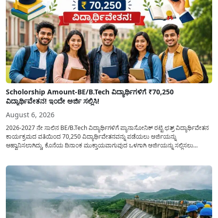
Scholorship Amount-BE/B.Tech ವಿದ್ಯಾರ್ಥಿಗಳಿಗೆ ₹70,250
ವಿದ್ಯಾರ್ಥಿವೇತನ! ಇಂದೇ ಅರ್ಜಿ ಸಲ್ಲಿಸಿ!
August 6, 2026
2026-2027 ನೇ ಸಾಲಿನ BE/B.Tech ವಿದ್ಯಾರ್ಥಿಗಳಿಗೆ ಪ್ಯಾನಾಸೋನಿಕ್ ರಟ್ಟಿ ಛತ್ರ್ ವಿದ್ಯಾರ್ಥಿವೇತನ
ಕಾರ್ಯಕ್ರಮದ ವತಿಯಿಂದ 70,250 ವಿದ್ಯಾರ್ಥಿವೇತನವನ್ನು ಪಡೆಯಲು ಅರ್ಜಿಯನ್ನು
ಆಹ್ವಾನಿಸಲಾಗಿದ್ದು, ಕೊನೆಯ ದಿನಾಂಕ ಮುಕ್ತಾಯವಾಗುವುದ ಒಳಗಾಗಿ ಅರ್ಜಿಯನ್ನು ಸಲ್ಲಿಸಲು
ಕೋರಿದೆ. ಆರ್ಥಿಕವಾಗಿ ಹಿಂದುಳಿದ ಹಾಗೂ ಬಡ ಕುಟುಂಬ ವರ್ಗದ ವಿದ್ಯಾರ್ಥಿಗಳು ಅವರ ಮುಂದಿನ
ಶಿಕ್ಷಣವನ್ನು ಮುಂದುವರಿಸಲು ಯಾವುದೇ ಅಡಚಣೆಯಾಗದಂತೆ ನೋಡಿಕೊಳ್ಳಲು ಈ ಯೋಜನೆಯನ್ನು
ಜಾರಿಗೆ...