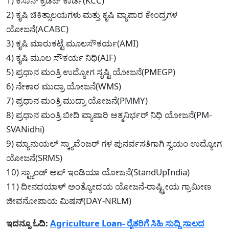
1) ಕಿಸಾನ್ ಕ್ರೆಡಿಟ್ ಕಾರ್ಡ(KCC)
2) ಕೃಷಿ ಚಿಕಿತ್ಸಾಲಯಗಳು ಮತ್ತು ಕೃಷಿ ವ್ಯಾಪಾರ ಕೇಂದ್ರಗಳ
ಯೋಜನೆ(ACABC)
3) ಕೃಷಿ ಮಾರುಕಟ್ಟೆ ಮೂಲಸೌಕರ್ಯ(AMI)
4) ಕೃಷಿ ಮೂಲ ಸೌಕರ್ಯ ನಿಧಿ(AIF)
5) ಪ್ರಧಾನ ಮಂತ್ರಿ ಉದ್ಯೋಗ ಸೃಷ್ಟಿ ಯೋಜನೆ(PMEGP)
6) ನೇಕಾರ ಮುದ್ರಾ ಯೋಜನೆ(WMS)
7) ಪ್ರಧಾನ ಮಂತ್ರಿ ಮುದ್ರಾ ಯೋಜನೆ(PMMY)
8) ಪ್ರಧಾನ ಮಂತ್ರಿ ಬೀದಿ ವ್ಯಾಪಾರಿ ಅತ್ಮನಿರ್ಭರ್ ನಿಧಿ ಯೋಜನೆ(PM-
SVANidhi)
9) ಮ್ಯಾನುಯಲ್ ಸ್ಕ್ಯಾವೆಂಜರ್ ಗಳ ಪುನರ್ವಸತಿಗಾಗಿ ಸ್ವಯಂ ಉದ್ಯೋಗ
ಯೋಜನೆ(SRMS)
10) ಸ್ಟ್ಯಾಂಡ್ ಅಪ್ ಇಂಡಿಯಾ ಯೋಜನೆ(StandUpIndia)
11) ದೀನದಯಾಳ್ ಅಂತ್ಯೋದಯ ಯೋಜನೆ-ರಾಷ್ಟ್ರೀಯ ಗ್ರಾಮೀಣ
ಜೀವನೋಪಾಯ ಮಿಷನ್(DAY-NRLM)
ಇದನ್ನೂ ಓದಿ:
Agriculture Loan- ರೈತರಿಗೆ ಸಿಹಿ ಸುದ್ದಿ ಸಾಲದ