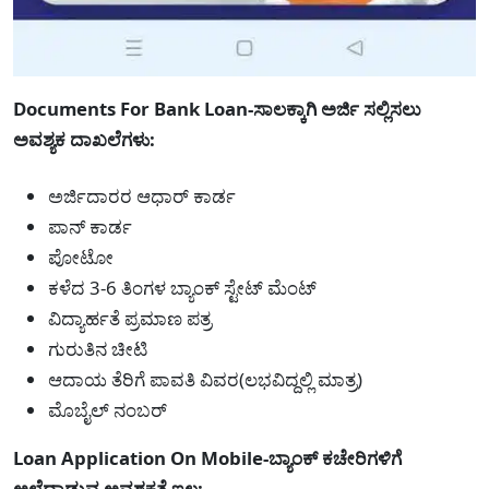
Documents For Bank Loan-ಸಾಲಕ್ಕಾಗಿ ಅರ್ಜಿ ಸಲ್ಲಿಸಲು
ಅವಶ್ಯಕ ದಾಖಲೆಗಳು:
ಅರ್ಜಿದಾರರ ಆಧಾರ್ ಕಾರ್ಡ
ಪಾನ್ ಕಾರ್ಡ
ಪೋಟೋ
ಕಳೆದ 3-6 ತಿಂಗಳ ಬ್ಯಾಂಕ್ ಸ್ಟೇಟ್ ಮೆಂಟ್
ವಿದ್ಯಾರ್ಹತೆ ಪ್ರಮಾಣ ಪತ್ರ
ಗುರುತಿನ ಚೀಟಿ
ಆದಾಯ ತೆರಿಗೆ ಪಾವತಿ ವಿವರ(ಲಭವಿದ್ದಲ್ಲಿ ಮಾತ್ರ)
ಮೊಬೈಲ್ ನಂಬರ್
Loan Application On Mobile-ಬ್ಯಾಂಕ್ ಕಚೇರಿಗಳಿಗೆ
ಅಲೆದಾಡುವ ಅವಶ್ಯಕತೆ ಇಲ್ಲ: