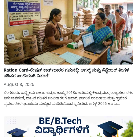
Ration Card-ರೇಷನ್ ಕಾರ್ಡ್‍ದಾರರ ಗಮನಕ್ಕೆ: ಆಗಸ್ಟ್ ಮತ್ತು ಸೆಪ್ಟೆಂಬರ್ ತಿಂಗಳ
ಪಡಿತರ ಜಂಟಿಯಾಗಿ ವಿತರಣೆ!
August 8, 2026
ಬೆಂಗಳೂರು: ರಾಷ್ಟ್ರೀಯ ಆಹಾರ ಭದ್ರತಾ ಕಾಯ್ದೆ 2013ರ ಅಡಿಯಲ್ಲಿ ಕೇಂದ್ರ ಮತ್ತು ರಾಜ್ಯ ಸರ್ಕಾರಗಳ
ನಿರ್ದೇಶನದಂತೆ, ರಾಜ್ಯದ ಪಡಿತರ ಚೀಟಿದಾರರಿಗೆ ಆಹಾರ, ನಾಗರಿಕ ಸರಬರಾಜು ಮತ್ತು ಗ್ರಾಹಕರ
ವ್ಯವಹಾರಗಳ ಇಲಾಖೆಯು ಮಹತ್ವದ ಮಾಹಿತಿಯೊಂದನ್ನು ನೀಡಿದೆ. ಆಗಸ್ಟ್-2026 ಹಾಗೂ
ಸೆಪ್ಟೆಂಬರ್-2026 ಈ ಎರಡೂ ತಿಂಗಳ ಆಹಾರ ಧಾನ್ಯಗಳ ವಿತರಣೆಯನ್ನು ಆಗಸ್ಟ್ ಮಾಹೆಯಲ್ಲೇ ಒಟ್ಟಿಗೆ
(ಜಂಟಿಯಾಗಿ) ನೀಡಲು ನಿರ್ಧರಿಸಲಾಗಿದೆ....