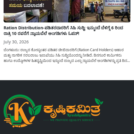
Ration Distribution-ಪಡಿತರದಾರರಿಗೆ ಸಿಹಿ ಸುದ್ದಿ: ಇನ್ಮುಂದೆ ಬೆಳಿಗ್ಗೆ 6 ರಿಂದ
ರಾತ್ರಿ 10 ರವರೆಗೆ ನ್ಯಾಯಬೆಲೆ ಅಂಗಡಿಗಳು ಓಪನ್!
July 30, 2026
ಬೆಂಗಳೂರು: ರಾಜ್ಯದ ಕೋಟ್ಯಂತರ ಪಡಿತರ ಚೀಟಿದಾರರಿಗೆ (Ration Card Holders) ಆಹಾರ
ಮತ್ತು ನಾಗರಿಕ ಸರಬರಾಜು ಇಲಾಖೆಯು ಸಿಹಿ ಸುದ್ದಿಯೊಂದನ್ನು ನೀಡಿದೆ. ದಿನಗೂಲಿ ಕಾರ್ಮಿಕರು
ಹಾಗೂ ಉದ್ಯೋಗಿಗಳ ಹಿತದೃಷ್ಟಿಯಿಂದ ಇನ್ಮುಂದೆ ರಾಜ್ಯದ ಎಲ್ಲಾ ನ್ಯಾಯಬೆಲೆ ಅಂಗಡಿಗಳನ್ನು ಪ್ರತಿ ದಿನ
ಬೆಳಿಗ್ಗೆ 6:00 ಗಂಟೆಯಿಂದ ರಾತ್ರಿ 10:00 ಗಂಟೆಯವರೆಗೆ ಕಡ್ಡಾಯವಾಗಿ ತೆರೆದಿಟ್ಟು ಪಡಿತರ ಧಾನ್ಯ
ವಿತರಿಸುವಂತೆ ಇಲಾಖೆಯ...