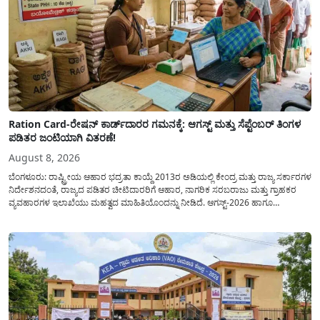
Ration Card-ರೇಷನ್ ಕಾರ್ಡ್‍ದಾರರ ಗಮನಕ್ಕೆ: ಆಗಸ್ಟ್ ಮತ್ತು ಸೆಪ್ಟೆಂಬರ್ ತಿಂಗಳ
ಪಡಿತರ ಜಂಟಿಯಾಗಿ ವಿತರಣೆ!
August 8, 2026
ಬೆಂಗಳೂರು: ರಾಷ್ಟ್ರೀಯ ಆಹಾರ ಭದ್ರತಾ ಕಾಯ್ದೆ 2013ರ ಅಡಿಯಲ್ಲಿ ಕೇಂದ್ರ ಮತ್ತು ರಾಜ್ಯ ಸರ್ಕಾರಗಳ
ನಿರ್ದೇಶನದಂತೆ, ರಾಜ್ಯದ ಪಡಿತರ ಚೀಟಿದಾರರಿಗೆ ಆಹಾರ, ನಾಗರಿಕ ಸರಬರಾಜು ಮತ್ತು ಗ್ರಾಹಕರ
ವ್ಯವಹಾರಗಳ ಇಲಾಖೆಯು ಮಹತ್ವದ ಮಾಹಿತಿಯೊಂದನ್ನು ನೀಡಿದೆ. ಆಗಸ್ಟ್-2026 ಹಾಗೂ
ಸೆಪ್ಟೆಂಬರ್-2026 ಈ ಎರಡೂ ತಿಂಗಳ ಆಹಾರ ಧಾನ್ಯಗಳ ವಿತರಣೆಯನ್ನು ಆಗಸ್ಟ್ ಮಾಹೆಯಲ್ಲೇ ಒಟ್ಟಿಗೆ
(ಜಂಟಿಯಾಗಿ) ನೀಡಲು ನಿರ್ಧರಿಸಲಾಗಿದೆ....