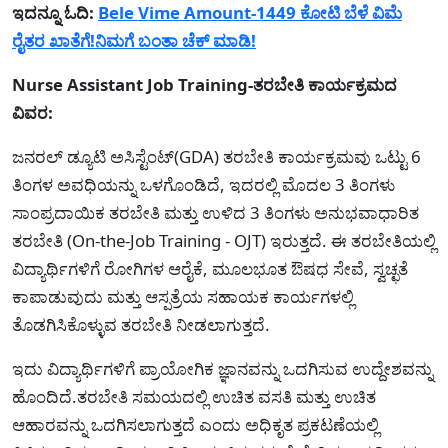
ಇದನ್ನೂ ಓದಿ:
Bele Vime Amount-1449 ಕೋಟಿ ಬೆಳೆ ವಿಮೆ
ರೈತರ ಖಾತೆಗೆ!ನಿಮಗೆ ಬಂತಾ ಚೆಕ್ ಮಾಡಿ!
Nurse
Assistant Job Training-ತರಬೇತಿ ಕಾರ್ಯಕ್ರಮದ
ವಿವರ:
ಜನರಲ್ ಡ್ಯೂಟಿ ಅಸಿಸ್ಟೆಂಟ್(GDA) ತರಬೇತಿ ಕಾರ್ಯಕ್ರಮವು ಒಟ್ಟು 6
ತಿಂಗಳ ಅವಧಿಯನ್ನು ಒಳಗೊಂಡಿದೆ, ಇದರಲ್ಲಿ ಮೊದಲ 3 ತಿಂಗಳು
ಸಾಂಪ್ರದಾಯಿಕ ತರಬೇತಿ ಮತ್ತು ಉಳಿದ 3 ತಿಂಗಳು ಅನುಭವಾಧಾರಿತ
ತರಬೇತಿ (On-the-Job Training - OJT) ಇರುತ್ತದೆ. ಈ ತರಬೇತಿಯಲ್ಲಿ
ವಿದ್ಯಾರ್ಥಿಗಳಿಗೆ ರೋಗಿಗಳ ಆರೈಕೆ, ಮೂಲಭೂತ ಔಷಧ ಸೇವೆ, ಸ್ವಚ್ಛತೆ
ಕಾಪಾಡುವುದು ಮತ್ತು ಆಸ್ಪತ್ರೆಯ ಸಹಾಯಕ ಕಾರ್ಯಗಳಲ್ಲಿ
ತೊಡಗಿಸಿಕೊಳ್ಳುವ ತರಬೇತಿ ನೀಡಲಾಗುತ್ತದೆ.
ಇದು ವಿದ್ಯಾರ್ಥಿಗಳಿಗೆ ಪ್ರಾಯೋಗಿಕ ಜ್ಞಾನವನ್ನು ಒದಗಿಸುವ ಉದ್ದೇಶವನ್ನು
ಹೊಂದಿದೆ.ತರಬೇತಿ ಸಮಯದಲ್ಲಿ ಉಚಿತ ವಸತಿ ಮತ್ತು ಉಚಿತ
ಆಹಾರವನ್ನು ಒದಗಿಸಲಾಗುತ್ತದೆ ಎಂದು ಅಧಿಕೃತ ಪ್ರಕಟಣೆಯಲ್ಲಿ