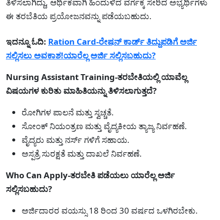
ತಿಳಿಸಲಾಗಿದ್ದು, ಆರ್ಥಿಕವಾಗಿ ಹಿಂದುಳಿದ ವರ್ಗಕ್ಕೆ ಸೇರಿದ ಅಭ್ಯರ್ಥಿಗಳು
ಈ ತರಬೆತಿಯ ಪ್ರಯೋಜನವನ್ನು ಪಡೆಯಬಹುದು.
ಇದನ್ನೂ ಓದಿ:
Ration Card-ರೇಷನ್ ಕಾರ್ಡ್ ತಿದ್ದುಪಡಿಗೆ ಅರ್ಜಿ
ಸಲ್ಲಿಸಲು ಅವಕಾಶ!ಯಾರೆಲ್ಲ ಅರ್ಜಿ ಸಲ್ಲಿಸಬಹುದು?
Nursing Assistant Training-ತರಬೇತಿಯಲ್ಲಿ ಯಾವೆಲ್ಲ
ವಿಷಯಗಳ ಕುರಿತು ಮಾಹಿತಿಯನ್ನು ತಿಳಿಸಲಾಗುತ್ತದೆ?
ರೋಗಿಗಳ ಪಾಲನೆ ಮತ್ತು ಸ್ವಚ್ಚತೆ.
ಸೋಂಕ್ ನಿಯಂತ್ರಣ ಮತ್ತು ವೈದ್ಯಕೀಯ ತ್ಯಾಜ್ಯ ನಿರ್ವಹಣೆ.
ವೈದ್ಯರು ಮತ್ತು ನರ್ಸ್ ಗಳಿಗೆ ಸಹಾಯ.
ಅಸ್ಪತ್ರೆ ಸುರಕ್ಷತೆ ಮತ್ತು ದಾಖಲೆ ನಿರ್ವಹಣೆ.
Who Can Apply-ತರಬೇತಿ ಪಡೆಯಲು ಯಾರೆಲ್ಲ ಅರ್ಜಿ
ಸಲ್ಲಿಸಬಹುದು?
ಅರ್ಜಿದಾರರ ವಯಸ್ಸು 18 ರಿಂದ 30 ವರ್ಷದ ಒಳಗಿರಬೇಕು.