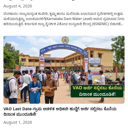
August 4, 2026
ಬೆಂಗಳೂರು: ರಾಜ್ಯದಾದ್ಯಂತ ಕಾವೇರಿ, ಕೃಷ್ಣಾ ಹಾಗೂ ಮಲೆನಾಡು ಜಲಾನಯನ ಪ್ರದೇಶಗಳಲ್ಲಿ ಉತ್ತಮ
ಮಳೆಯಾಗುತ್ತಿದ್ದು, ಜಲಾಶಯಗಳಿಗೆ(Karnataka Dam Water Level) ಅಪಾರ ಪ್ರಮಾಣದ ನೀರು
ಹರಿದುಬರುತ್ತಿದೆ. ಕರ್ನಾಟಕ ರಾಜ್ಯ ನೈಸರ್ಗಿಕ ವಿಕೋಪ ಉಸ್ತುವಾರಿ ಕೇಂದ್ರ (KSNDMC) ಬಿಡುಗಡೆ
ಮಾಡಿರುವ ಆಗಸ್ಟ್ 04, 2026ರ ವರದಿಯಂತೆ, ರಾಜ್ಯದ ಪ್ರಮುಖ 14 ಜಲಾಶಯಗಳಿಗೆ ಒಂದೇ
ದಿನದಲ್ಲಿ ಬರೋಬ್ಬರಿ 34.8 TMC...
VAO Last Date-ಗ್ರಾಮ ಆಡಳಿತ ಅಧಿಕಾರಿ ಹುದ್ದೆಗೆ ಅರ್ಜಿ ಸಲ್ಲಿಸಲು ಕೊನೆಯ
ದಿನಾಂಕ ಮುಂದೂಡಿಕೆ!
August 1, 2026