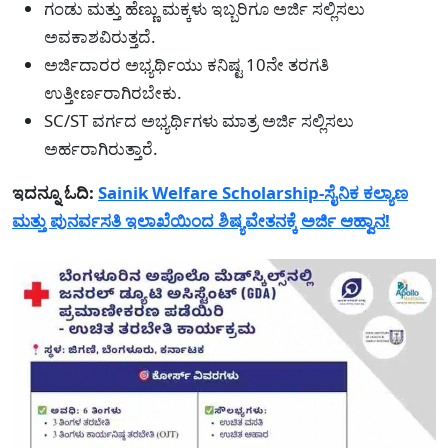
ಗಂಡು ಮತ್ತು ಹೆಣ್ಣು ಮಕ್ಕಳು ಇಬ್ಬರಿಗೂ ಅರ್ಜಿ ಸಲ್ಲಿಸಲು
ಅವಕಾಶವಿರುತ್ತದೆ.
ಅರ್ಜಿದಾರರ ಅಭ್ಯರ್ಥಿಯು ಕನಿಷ್ಟ 10ನೇ ತರಗತಿ
ಉತ್ತೀರ್ಣರಾಗಿರಬೇಕು.
SC/ST ವರ್ಗದ ಅಭ್ಯರ್ಥಿಗಳು ಮಾತ್ರ ಅರ್ಜಿ ಸಲ್ಲಿಸಲು
ಅರ್ಹರಾಗಿರುತ್ತಾರೆ.
ಇದನ್ನೂ ಓದಿ:
Sainik Welfare Scholarship-ಸೈನಿಕ ಕಲ್ಯಾಣ
ಮತ್ತು ಪುನರ್ವಸತಿ ಇಲಾಖೆಯಿಂದ ಶಿಷ್ಯವೇತನಕ್ಕೆ ಅರ್ಜಿ ಆಹ್ವಾನ!