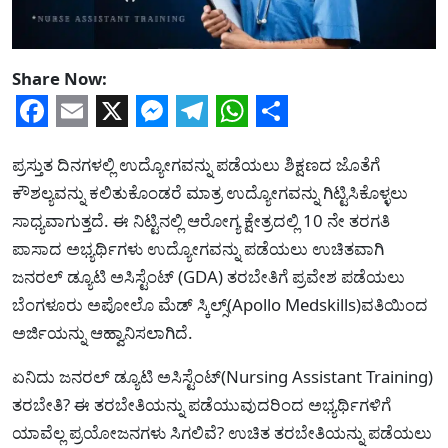
Share Now:
Facebook
Email
X
Messenger
Telegram
WhatsApp
Share
ಪ್ರಸ್ತುತ ದಿನಗಳಲ್ಲಿ ಉದ್ಯೋಗವನ್ನು ಪಡೆಯಲು ಶಿಕ್ಷಣದ ಜೊತೆಗೆ
ಕೌಶಲ್ಯವನ್ನು ಕಲಿತುಕೊಂಡರೆ ಮಾತ್ರ ಉದ್ಯೋಗವನ್ನು ಗಿಟ್ಟಿಸಿಕೊಳ್ಳಲು
ಸಾಧ್ಯವಾಗುತ್ತದೆ. ಈ ನಿಟ್ಟಿನಲ್ಲಿ ಆರೋಗ್ಯ ಕ್ಷೇತ್ರದಲ್ಲಿ 10 ನೇ ತರಗತಿ
ಪಾಸಾದ ಅಭ್ಯರ್ಥಿಗಳು ಉದ್ಯೋಗವನ್ನು ಪಡೆಯಲು ಉಚಿತವಾಗಿ
ಜನರಲ್ ಡ್ಯೂಟಿ ಅಸಿಸ್ಟೆಂಟ್ (GDA) ತರಬೇತಿಗೆ ಪ್ರವೇಶ ಪಡೆಯಲು
ಬೆಂಗಳೂರು ಅಪೋಲೊ ಮೆಡ್ ಸ್ಕಿಲ್ಸ್(Apollo Medskills)ವತಿಯಿಂದ
ಅರ್ಜಿಯನ್ನು ಆಹ್ವಾನಿಸಲಾಗಿದೆ.
ಏನಿದು ಜನರಲ್ ಡ್ಯೂಟಿ ಅಸಿಸ್ಟೆಂಟ್(Nursing Assistant Training)
ತರಬೇತಿ? ಈ ತರಬೇತಿಯನ್ನು ಪಡೆಯುವುದರಿಂದ ಅಭ್ಯರ್ಥಿಗಳಿಗೆ
ಯಾವೆಲ್ಲ ಪ್ರಯೋಜನಗಳು ಸಿಗಲಿವೆ? ಉಚಿತ ತರಬೇತಿಯನ್ನು ಪಡೆಯಲು