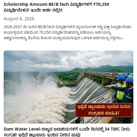
Scholorship Amount-BE/B.Tech ವಿದ್ಯಾರ್ಥಿಗಳಿಗೆ ₹70,250
ವಿದ್ಯಾರ್ಥಿವೇತನ! ಇಂದೇ ಅರ್ಜಿ ಸಲ್ಲಿಸಿ!
August 6, 2026
2026-2027 ನೇ ಸಾಲಿನ BE/B.Tech ವಿದ್ಯಾರ್ಥಿಗಳಿಗೆ ಪ್ಯಾನಾಸೋನಿಕ್ ರಟ್ಟಿ ಛತ್ರ್ ವಿದ್ಯಾರ್ಥಿವೇತನ
ಕಾರ್ಯಕ್ರಮದ ವತಿಯಿಂದ 70,250 ವಿದ್ಯಾರ್ಥಿವೇತನವನ್ನು ಪಡೆಯಲು ಅರ್ಜಿಯನ್ನು
ಆಹ್ವಾನಿಸಲಾಗಿದ್ದು, ಕೊನೆಯ ದಿನಾಂಕ ಮುಕ್ತಾಯವಾಗುವುದ ಒಳಗಾಗಿ ಅರ್ಜಿಯನ್ನು ಸಲ್ಲಿಸಲು
ಕೋರಿದೆ. ಆರ್ಥಿಕವಾಗಿ ಹಿಂದುಳಿದ ಹಾಗೂ ಬಡ ಕುಟುಂಬ ವರ್ಗದ ವಿದ್ಯಾರ್ಥಿಗಳು ಅವರ ಮುಂದಿನ
ಶಿಕ್ಷಣವನ್ನು ಮುಂದುವರಿಸಲು ಯಾವುದೇ ಅಡಚಣೆಯಾಗದಂತೆ ನೋಡಿಕೊಳ್ಳಲು ಈ ಯೋಜನೆಯನ್ನು
ಜಾರಿಗೆ...
Dam Water Level-ರಾಜ್ಯದ ಜಲಾಶಯಗಳಿಗೆ ಒಂದೇ ದಿನದಲ್ಲಿ 34 TMC ನೀರು
ಸಂಗ್ರಹ! ಇಲ್ಲಿದೆ ಡ್ಯಾಂವಾರು ಇಂದಿನ ನೀರಿನ ಮಟ್ಟ!