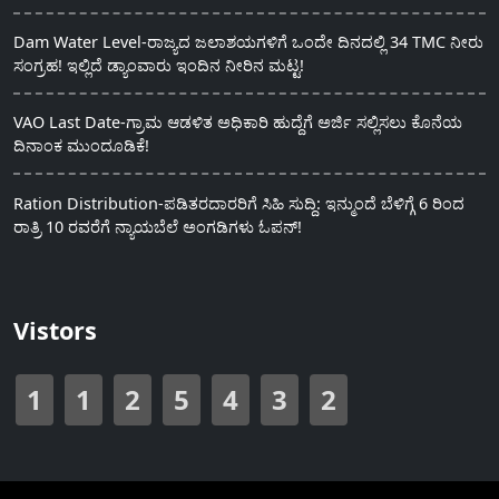
Dam Water Level-ರಾಜ್ಯದ ಜಲಾಶಯಗಳಿಗೆ ಒಂದೇ ದಿನದಲ್ಲಿ 34 TMC ನೀರು
ಸಂಗ್ರಹ! ಇಲ್ಲಿದೆ ಡ್ಯಾಂವಾರು ಇಂದಿನ ನೀರಿನ ಮಟ್ಟ!
VAO Last Date-ಗ್ರಾಮ ಆಡಳಿತ ಅಧಿಕಾರಿ ಹುದ್ದೆಗೆ ಅರ್ಜಿ ಸಲ್ಲಿಸಲು ಕೊನೆಯ
ದಿನಾಂಕ ಮುಂದೂಡಿಕೆ!
Ration Distribution-ಪಡಿತರದಾರರಿಗೆ ಸಿಹಿ ಸುದ್ದಿ: ಇನ್ಮುಂದೆ ಬೆಳಿಗ್ಗೆ 6 ರಿಂದ
ರಾತ್ರಿ 10 ರವರೆಗೆ ನ್ಯಾಯಬೆಲೆ ಅಂಗಡಿಗಳು ಓಪನ್!
Vistors
1
1
2
5
4
3
2