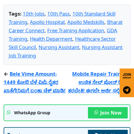
Tags:
10th Jobs
,
10th Pass
,
10th Standard Skill
Training
,
Apollo Hospital
,
Apollo Medskills
,
Bharat
Career Connect
,
Free Training Application
,
GDA
Training
,
Health Deparment
,
Healthcare Sector
Skill Council
,
Nursing Assistant
,
Nursing Assistant
Job Training
←
Bele Vime Amount-
Mobile Repair Training-
1449 ಕೋಟಿ ಬೆಳೆ ವಿಮೆ ರೈತರ
ಉಚಿತ ಸೇಲ್ ಪೋನ್ ರಿಪೇರಿ
ಖಾತೆಗೆ!ನಿಮಗೆ ಬಂತಾ ಚೆಕ್ ಮಾಡಿ!
ತರಬೇತಿ! ಈಗಲೇ ಅರ್ಜಿ ಸಲ್ಲಿಸಿ!
→
Join Now
WhatsApp Group