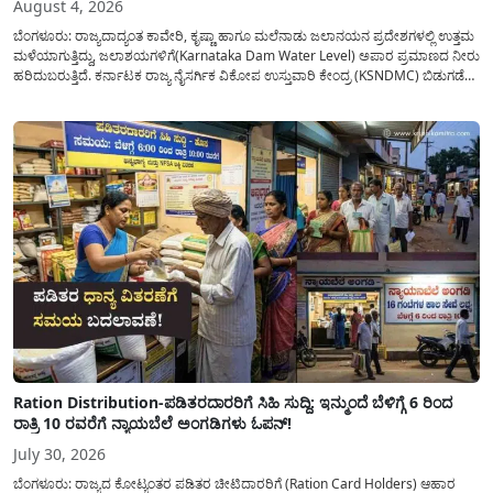
August 4, 2026
ಬೆಂಗಳೂರು: ರಾಜ್ಯದಾದ್ಯಂತ ಕಾವೇರಿ, ಕೃಷ್ಣಾ ಹಾಗೂ ಮಲೆನಾಡು ಜಲಾನಯನ ಪ್ರದೇಶಗಳಲ್ಲಿ ಉತ್ತಮ
ಮಳೆಯಾಗುತ್ತಿದ್ದು, ಜಲಾಶಯಗಳಿಗೆ(Karnataka Dam Water Level) ಅಪಾರ ಪ್ರಮಾಣದ ನೀರು
ಹರಿದುಬರುತ್ತಿದೆ. ಕರ್ನಾಟಕ ರಾಜ್ಯ ನೈಸರ್ಗಿಕ ವಿಕೋಪ ಉಸ್ತುವಾರಿ ಕೇಂದ್ರ (KSNDMC) ಬಿಡುಗಡೆ
ಮಾಡಿರುವ ಆಗಸ್ಟ್ 04, 2026ರ ವರದಿಯಂತೆ, ರಾಜ್ಯದ ಪ್ರಮುಖ 14 ಜಲಾಶಯಗಳಿಗೆ ಒಂದೇ
ದಿನದಲ್ಲಿ ಬರೋಬ್ಬರಿ 34.8 TMC...
Ration Distribution-ಪಡಿತರದಾರರಿಗೆ ಸಿಹಿ ಸುದ್ದಿ: ಇನ್ಮುಂದೆ ಬೆಳಿಗ್ಗೆ 6 ರಿಂದ
ರಾತ್ರಿ 10 ರವರೆಗೆ ನ್ಯಾಯಬೆಲೆ ಅಂಗಡಿಗಳು ಓಪನ್!
July 30, 2026
ಬೆಂಗಳೂರು: ರಾಜ್ಯದ ಕೋಟ್ಯಂತರ ಪಡಿತರ ಚೀಟಿದಾರರಿಗೆ (Ration Card Holders) ಆಹಾರ