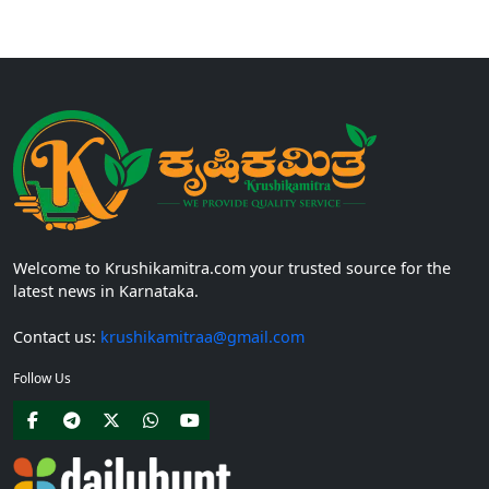
ವಿದ್ಯಾರ್ಥಿವೇತನ(Scholaship Online Application) ನೀಡಲು ಆನ್‍ಲೈನ್ ಮೂಲಕ ಅರ್ಜಿಗಳನ್ನು
ಆಹ್ವಾನಿಸಿದೆ. ಈ ಬಾರಿಯ ವಿದ್ಯಾರ್ಥಿವೇತನ ಯೋಜನೆಯು 1ನೇ ತರಗತಿಯ...
Welcome to Krushikamitra.com your trusted source for the
latest news in Karnataka.
Contact us:
krushikamitraa@gmail.com
Follow Us