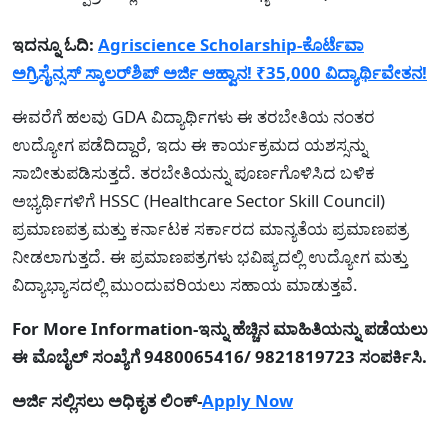
ಇದನ್ನೂ ಓದಿ:
Agriscience Scholarship-ಕೊರ್ಟೆವಾ
ಅಗ್ರಿಸೈನ್ಸಸ್ ಸ್ಕಾಲರ್‌ಶಿಪ್ ಅರ್ಜಿ ಆಹ್ವಾನ! ₹35,000 ವಿದ್ಯಾರ್ಥಿವೇತನ!
ಈವರೆಗೆ ಹಲವು GDA ವಿದ್ಯಾರ್ಥಿಗಳು ಈ ತರಬೇತಿಯ ನಂತರ
ಉದ್ಯೋಗ ಪಡೆದಿದ್ದಾರೆ, ಇದು ಈ ಕಾರ್ಯಕ್ರಮದ ಯಶಸ್ಸನ್ನು
ಸಾಬೀತುಪಡಿಸುತ್ತದೆ. ತರಬೇತಿಯನ್ನು ಪೂರ್ಣಗೊಳಿಸಿದ ಬಳಿಕ
ಅಭ್ಯರ್ಥಿಗಳಿಗೆ HSSC (Healthcare Sector Skill Council)
ಪ್ರಮಾಣಪತ್ರ ಮತ್ತು ಕರ್ನಾಟಕ ಸರ್ಕಾರದ ಮಾನ್ಯತೆಯ ಪ್ರಮಾಣಪತ್ರ
ನೀಡಲಾಗುತ್ತದೆ. ಈ ಪ್ರಮಾಣಪತ್ರಗಳು ಭವಿಷ್ಯದಲ್ಲಿ ಉದ್ಯೋಗ ಮತ್ತು
ವಿದ್ಯಾಭ್ಯಾಸದಲ್ಲಿ ಮುಂದುವರಿಯಲು ಸಹಾಯ ಮಾಡುತ್ತವೆ.
For More Information-ಇನ್ನು ಹೆಚ್ಚಿನ ಮಾಹಿತಿಯನ್ನು ಪಡೆಯಲು
ಈ ಮೊಬೈಲ್ ಸಂಖ್ಯೆಗೆ 9480065416/ 9821819723 ಸಂಪರ್ಕಿಸಿ.
ಅರ್ಜಿ ಸಲ್ಲಿಸಲು ಅಧಿಕೃತ ಲಿಂಕ್-
Apply Now