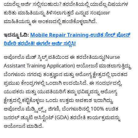
ಯಾರೆಲ್ಲ ಅರ್ಜಿ ಸಲ್ಲಿಸಬಹುದು? ತರಬೇತಿಯಲ್ಲಿ ಯಾವೆಲ್ಲ ವಿಷಯಗಳ
ಕುರಿತು ಮಾಹಿತಿಯನ್ನು ತಿಳಿಸಲಾಗುತ್ತದೆ ಎನ್ನುವ ಸಂಪೂರ್ಣ
ಮಾಹಿತಿಯನ್ನು ಈ ಅಂಕಣದಲ್ಲಿ ಹಂಚಿಕೊಳ್ಳಲಾಗಿದೆ.
ಇದನ್ನೂ ಓದಿ:
Mobile Repair Training-ಉಚಿತ ಸೇಲ್ ಪೋನ್
ರಿಪೇರಿ ತರಬೇತಿ! ಈಗಲೇ ಅರ್ಜಿ ಸಲ್ಲಿಸಿ!
ಅಪೋಲೊ ಮೆಡ್ ಸ್ಕಿಲ್ಸ್ ವತಿಯಿಂದ ಈ ತರಬೇತಿಯನ್ನು(Nurse
Assistant Training Application) ಆಯೋಜನೆ ಮಾಡಲಾಗುತ್ತಿದ್ದು
ಬೆಂಗಳೂರು ನಗರವು ತಂತ್ರಜ್ಞಾನ ಮತ್ತು ಆರೋಗ್ಯ ಕ್ಷೇತ್ರದಲ್ಲಿ ಭಾರತದ
ಪ್ರಮುಖ ಕೇಂದ್ರಗಳಲ್ಲಿ ಒಂದಾಗಿ ಉದಯಿಸಿದೆ. ಈ ಸಂದರ್ಭದಲ್ಲಿ,
ಯುವಕರು ಮತ್ತು ಯುವತಿಯರಿಗೆ ತಮ್ಮ ಭವಿಷ್ಯವನ್ನು ಆರೋಗ್ಯ
ಕ್ಷೇತ್ರದಲ್ಲಿ ಕಟ್ಟಿಕೊಳ್ಳಲು ಒಂದು ಉತ್ತಮ ಅವಕಾಶ ಇದಾಗಿದ್ದು.
ಅಪೋಲೊ ಮೆಡ್ಸ್ಕಿಲ್ಲ್ಸ್, ಜಿಗಣಿ, ಬೆಂಗಳೂರಿನಲ್ಲಿ 100% ಉಚಿತ
ಜನರಲ್ ಡ್ಯೂಟಿ ಅಸಿಸ್ಟೆಂಟ್ (GDA) ತರಬೇತಿ ಕಾರ್ಯಕ್ರಮವನ್ನು
ಆಯೋಜನೆ ಮಾಡಿದೆ.