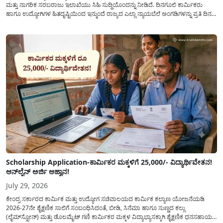
ಮತ್ತು ನಾಗರಿಕ ಸರಬರಾಜು ಇಲಾಖೆಯು ಸಿಹಿ ಸುದ್ದಿಯೊಂದನ್ನು ನೀಡಿದೆ. ದಿನಗೂಲಿ ಕಾರ್ಮಿಕರು
ಹಾಗೂ ಉದ್ಯೋಗಿಗಳ ಹಿತದೃಷ್ಟಿಯಿಂದ ಇನ್ಮುಂದೆ ರಾಜ್ಯದ ಎಲ್ಲಾ ನ್ಯಾಯಬೆಲೆ ಅಂಗಡಿಗಳನ್ನು ಪ್ರತಿ ದಿನ
ಬೆಳಿಗ್ಗೆ 6:00 ಗಂಟೆಯಿಂದ ರಾತ್ರಿ 10:00 ಗಂಟೆಯವರೆಗೆ ಕಡ್ಡಾಯವಾಗಿ ತೆರೆದಿಟ್ಟು ಪಡಿತರ ಧಾನ್ಯ
ವಿತರಿಸುವಂತೆ ಇಲಾಖೆಯ...
Scholarship Application-ಕಾರ್ಮಿಕರ ಮಕ್ಕಳಿಗೆ 25,000/- ವಿದ್ಯಾರ್ಥಿವೇತನ!
ಆನ್‍ಲೈನ್ ಅರ್ಜಿ ಆಹ್ವಾನ!
July 29, 2026
ಕೇಂದ್ರ ಸರ್ಕಾರದ ಕಾರ್ಮಿಕ ಮತ್ತು ಉದ್ಯೋಗ ಸಚಿವಾಲಯದ ಕಾರ್ಮಿಕ ಕಲ್ಯಾಣ ಯೋಜನೆಯಡಿ
2026-27ನೇ ಶೈಕ್ಷಣಿಕ ಸಾಲಿಗೆ ಸಂಬಂಧಿಸಿದಂತೆ, ಬೀಡಿ, ಸಿನೆಮಾ ಹಾಗೂ ಸುಣ್ಣದ ಕಲ್ಲು
(ಲೈಮ್‍ಸ್ಟೋನ್) ಮತ್ತು ಡೊಲಮೈಟ್ ಗಣಿ ಕಾರ್ಮಿಕರ ಮಕ್ಕಳ ವಿದ್ಯಾಭ್ಯಾಸಕ್ಕಾಗಿ ಶೈಕ್ಷಣಿಕ ಧನಸಹಾಯ/