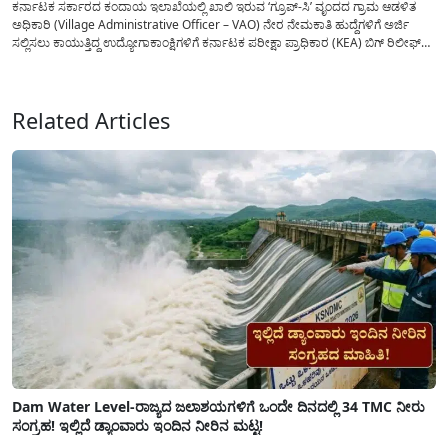
ಕರ್ನಾಟಕ ಸರ್ಕಾರದ ಕಂದಾಯ ಇಲಾಖೆಯಲ್ಲಿ ಖಾಲಿ ಇರುವ ‘ಗ್ರೂಪ್-ಸಿ’ ವೃಂದದ ಗ್ರಾಮ ಆಡಳಿತ
ಅಧಿಕಾರಿ (Village Administrative Officer – VAO) ನೇರ ನೇಮಕಾತಿ ಹುದ್ದೆಗಳಿಗೆ ಅರ್ಜಿ
ಸಲ್ಲಿಸಲು ಕಾಯುತ್ತಿದ್ದ ಉದ್ಯೋಗಾಕಾಂಕ್ಷಿಗಳಿಗೆ ಕರ್ನಾಟಕ ಪರೀಕ್ಷಾ ಪ್ರಾಧಿಕಾರ (KEA) ಬಿಗ್ ರಿಲೀಫ್
ನೀಡಿದೆ. ಅರ್ಜಿ ಸಲ್ಲಿಕೆಯ ಅವಧಿಯನ್ನು ವಿಸ್ತರಿಸಿ ಅಧಿಕೃತ ಪ್ರಕಟಣೆ ಹೊರಡಿಸಿದ್ದು, ಇದುವರೆಗೆ ಅರ್ಜಿ
ಸಲ್ಲಿಸಲು...
Related Articles
Dam Water Level-ರಾಜ್ಯದ ಜಲಾಶಯಗಳಿಗೆ ಒಂದೇ ದಿನದಲ್ಲಿ 34 TMC ನೀರು
ಸಂಗ್ರಹ! ಇಲ್ಲಿದೆ ಡ್ಯಾಂವಾರು ಇಂದಿನ ನೀರಿನ ಮಟ್ಟ!