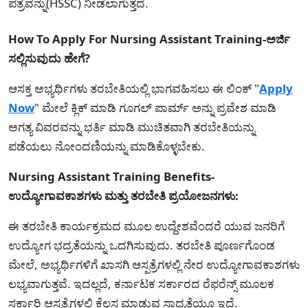
ಪತ್ರವನ್ನು(HSSC) ನೀಡಲಾಗುತ್ತದೆ.
How To Apply For Nursing Assistant Training-ಅರ್ಜಿ
ಸಲ್ಲಿಸುವುದು ಹೇಗೆ?
ಆಸಕ್ತ ಅಭ್ಯರ್ಥಿಗಳು ತರಬೇತಿಯಲ್ಲಿ ಭಾಗವಹಿಸಲು ಈ ಲಿಂಕ್ "
Apply
Now
" ಮೇಲೆ ಕ್ಲಿಕ್ ಮಾಡಿ ಗೂಗಲ್ ಪಾರ್ಮ್ ಅನ್ನು ಪ್ರವೇಶ ಮಾಡಿ
ಅಗತ್ಯ ವಿವರವನ್ನು ಭರ್ತಿ ಮಾಡಿ ಮುಚಿತವಾಗಿ ತರಬೇತಿಯನ್ನು
ಪಡೆಯಲು ನೋಂದಣಿಯನ್ನು ಮಾಡಿಕೊಳ್ಳಬೇಕು.
Nursing Assistant Training Benefits-
ಉದ್ಯೋಗಾವಕಾಶಗಳು ಮತ್ತು ತರಬೇತಿ ಪ್ರಯೋಜನಗಳು:
ಈ ತರಬೇತಿ ಕಾರ್ಯಕ್ರಮದ ಮೂಲ ಉದ್ದೇಶವೆಂದರೆ ಯುವ ಜನರಿಗೆ
ಉದ್ಯೋಗ ಭದ್ರತೆಯನ್ನು ಒದಗಿಸುವುದು. ತರಬೇತಿ ಪೂರ್ಣಗೊಂಡ
ಮೇಲೆ, ಅಭ್ಯರ್ಥಿಗಳಿಗೆ ಖಾಸಗಿ ಆಸ್ಪತ್ರೆಗಳಲ್ಲಿ ನೇರ ಉದ್ಯೋಗಾವಕಾಶಗಳು
ಲಭ್ಯವಾಗುತ್ತವೆ. ಇದಲ್ಲದೆ, ಕರ್ನಾಟಕ ಸರ್ಕಾರದ ರೆಫರೆನ್ಸ್ ಮೂಲಕ
ಸರ್ಕಾರಿ ಆಸ್ಪತ್ರೆಗಳಲ್ಲಿ ಕೆಲಸ ಮಾಡುವ ಸಾಧ್ಯತೆಯೂ ಇದೆ.