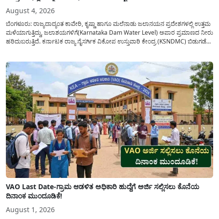
August 4, 2026
ಬೆಂಗಳೂರು: ರಾಜ್ಯದಾದ್ಯಂತ ಕಾವೇರಿ, ಕೃಷ್ಣಾ ಹಾಗೂ ಮಲೆನಾಡು ಜಲಾನಯನ ಪ್ರದೇಶಗಳಲ್ಲಿ ಉತ್ತಮ
ಮಳೆಯಾಗುತ್ತಿದ್ದು, ಜಲಾಶಯಗಳಿಗೆ(Karnataka Dam Water Level) ಅಪಾರ ಪ್ರಮಾಣದ ನೀರು
ಹರಿದುಬರುತ್ತಿದೆ. ಕರ್ನಾಟಕ ರಾಜ್ಯ ನೈಸರ್ಗಿಕ ವಿಕೋಪ ಉಸ್ತುವಾರಿ ಕೇಂದ್ರ (KSNDMC) ಬಿಡುಗಡೆ
ಮಾಡಿರುವ ಆಗಸ್ಟ್ 04, 2026ರ ವರದಿಯಂತೆ, ರಾಜ್ಯದ ಪ್ರಮುಖ 14 ಜಲಾಶಯಗಳಿಗೆ ಒಂದೇ
ದಿನದಲ್ಲಿ ಬರೋಬ್ಬರಿ 34.8 TMC...
VAO Last Date-ಗ್ರಾಮ ಆಡಳಿತ ಅಧಿಕಾರಿ ಹುದ್ದೆಗೆ ಅರ್ಜಿ ಸಲ್ಲಿಸಲು ಕೊನೆಯ
ದಿನಾಂಕ ಮುಂದೂಡಿಕೆ!
August 1, 2026