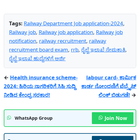
Tags:
Railway Department Job application-2024
,
Railway job
,
Railway job application
,
Railway job
notification
,
railway recruitment
,
railway
recruitment board exam
,
rrb
,
ರೈಲ್ವೆ ಇಲಾಖೆ ನೇಮಕಾತಿ
,
ರೈಲ್ವೆ ಇಲಾಖೆ ಹುದ್ದೆಗಳಿಗೆ ಅರ್ಜಿ
←
Health insurance scheme-
labour card- ಕಾರ್ಮಿಕ
2024: ಹಿರಿಯ ನಾಗರಿಕರಿಗೆ ಸಿಹಿ ಸುದ್ದಿ
ಕಾರ್ಡ ನೋಂದಣಿಗೆ ವೆಬ್ಸೈಟ್
ನೀಡಿದ ಕೇಂದ್ರ ಸರಕಾರ!
ಲಿಂಕ್ ಬಿಡುಗಡೆ!
→
Join Now
WhatsApp Group