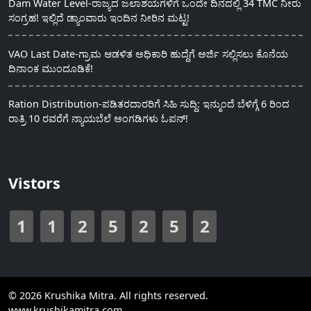
Dam Water Level-ರಾಜ್ಯದ ಜಲಾಶಯಗಳಿಗೆ ಒಂದೇ ದಿನದಲ್ಲಿ 34 TMC ನೀರು
ಸಂಗ್ರಹ! ಇಲ್ಲಿದೆ ಡ್ಯಾಂವಾರು ಇಂದಿನ ನೀರಿನ ಮಟ್ಟ!
VAO Last Date-ಗ್ರಾಮ ಆಡಳಿತ ಅಧಿಕಾರಿ ಹುದ್ದೆಗೆ ಅರ್ಜಿ ಸಲ್ಲಿಸಲು ಕೊನೆಯ
ದಿನಾಂಕ ಮುಂದೂಡಿಕೆ!
Ration Distribution-ಪಡಿತರದಾರರಿಗೆ ಸಿಹಿ ಸುದ್ದಿ: ಇನ್ಮುಂದೆ ಬೆಳಿಗ್ಗೆ 6 ರಿಂದ
ರಾತ್ರಿ 10 ರವರೆಗೆ ನ್ಯಾಯಬೆಲೆ ಅಂಗಡಿಗಳು ಓಪನ್!
Vistors
1
1
2
5
2
5
2
© 2026 Krushika Mitra. All rights reserved.
www.krushikamitra.com