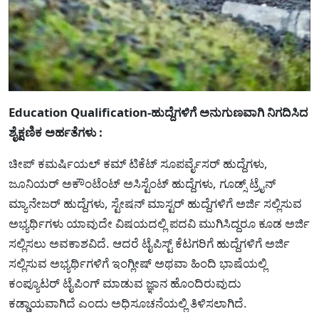
Education Qualification-ಹುದ್ದೆಗಳಿಗೆ ಅನುಗುಣವಾಗಿ ನಿಗದಿಸಿದ
ಶೈಕ್ಷಣಿಕ ಅರ್ಹತೆಗಳು :
ಚೀಪ್ ಕಮರ್ಷಿಯಲ್ ಕಮ್ ಟಿಕೆಟ್ ಸೂಪರ್ವೈಸರ್ ಹುದ್ದೆಗಳು,
ಜೂನಿಯರ್ ಅಕೌಂಟೆಂಟ್ ಅಸಿಸ್ಟೆಂಟ್ ಹುದ್ದೆಗಳು, ಗೂಡ್ಸ್ ಟ್ರೈನ್
ಮ್ಯಾನೇಜರ್ ಹುದ್ದೆಗಳು, ಸ್ಟೇಷನ್ ಮಾಸ್ಟರ್ ಹುದ್ದೆಗಳಿಗೆ ಅರ್ಜಿ ಸಲ್ಲಿಸುವ
ಅಭ್ಯರ್ಥಿಗಳು ಯಾವುದೇ ವಿಷಯದಲ್ಲಿ ಪದವಿ ಮುಗಿಸಿದ್ದರೂ ಕೂಡ ಅರ್ಜಿ
ಸಲ್ಲಿಸಲು ಅವಕಾಶವಿದೆ. ಆದರೆ ಟೈಪಿಸ್ಟ್ ಕೆಟಗರಿಗೆ ಹುದ್ದೆಗಳಿಗೆ ಅರ್ಜಿ
ಸಲ್ಲಿಸುವ ಅಭ್ಯರ್ಥಿಗಳಿಗೆ ಇಂಗ್ಲೀಷ್ ಅಥವಾ ಹಿಂದಿ ಭಾಷೆಯಲ್ಲಿ
ಕಂಪ್ಯೂಟರ್ ಟೈಪಿಂಗ್ ಮಾಡುವ ಜ್ಞಾನ ಹೊಂದಿರುವುದು
ಕಡ್ಡಾಯವಾಗಿದೆ ಎಂದು ಅಧಿಸೂಚನೆಯಲ್ಲಿ ತಿಳಿಸಲಾಗಿದೆ.