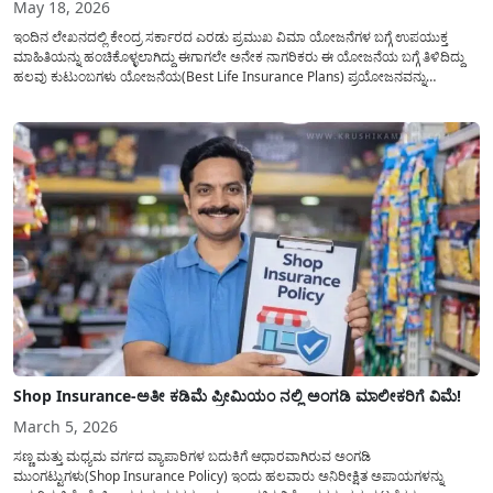
May 18, 2026
ಇಂದಿನ ಲೇಖನದಲ್ಲಿ ಕೇಂದ್ರ ಸರ್ಕಾರದ ಎರಡು ಪ್ರಮುಖ ವಿಮಾ ಯೋಜನೆಗಳ ಬಗ್ಗೆ ಉಪಯುಕ್ತ
ಮಾಹಿತಿಯನ್ನು ಹಂಚಿಕೊಳ್ಳಲಾಗಿದ್ದು ಈಗಾಗಲೇ ಅನೇಕ ನಾಗರಿಕರು ಈ ಯೋಜನೆಯ ಬಗ್ಗೆ ತಿಳಿದಿದ್ದು
ಹಲವು ಕುಟುಂಬಗಳು ಯೋಜನೆಯ(Best Life Insurance Plans) ಪ್ರಯೋಜನವನ್ನು
ಪಡೆದುಕೊಂಡಿರುತ್ತಾರೆ ಅದರೆ ಇನ್ನು ಅನೇಕ ಕುಟುಂಬಗಳಿಗೆ ಈ ಯೋಜನೆಯ ಬಗ್ಗೆ ಮಾಹಿತಿ ಕೊರತೆ
ಇರುವುದರಿಂದ ಇಂದಿನ ಲೇಖನದಲ್ಲಿ ಎರಡು...
Shop Insurance-ಅತೀ ಕಡಿಮೆ ಪ್ರೀಮಿಯಂ ನಲ್ಲಿ ಅಂಗಡಿ ಮಾಲೀಕರಿಗೆ ವಿಮೆ!
March 5, 2026
ಸಣ್ಣ ಮತ್ತು ಮಧ್ಯಮ ವರ್ಗದ ವ್ಯಾಪಾರಿಗಳ ಬದುಕಿಗೆ ಆಧಾರವಾಗಿರುವ ಅಂಗಡಿ
ಮುಂಗಟ್ಟುಗಳು(Shop Insurance Policy) ಇಂದು ಹಲವಾರು ಅನಿರೀಕ್ಷಿತ ಅಪಾಯಗಳನ್ನು