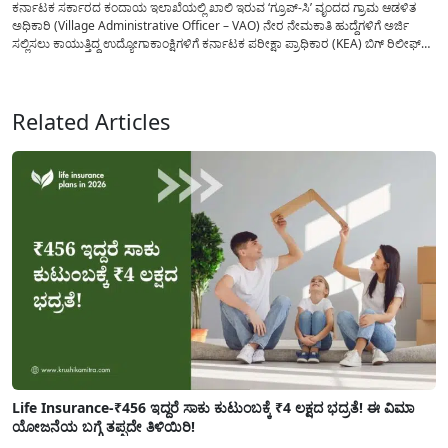
ಕರ್ನಾಟಕ ಸರ್ಕಾರದ ಕಂದಾಯ ಇಲಾಖೆಯಲ್ಲಿ ಖಾಲಿ ಇರುವ ‘ಗ್ರೂಪ್-ಸಿ’ ವೃಂದದ ಗ್ರಾಮ ಆಡಳಿತ
ಅಧಿಕಾರಿ (Village Administrative Officer – VAO) ನೇರ ನೇಮಕಾತಿ ಹುದ್ದೆಗಳಿಗೆ ಅರ್ಜಿ
ಸಲ್ಲಿಸಲು ಕಾಯುತ್ತಿದ್ದ ಉದ್ಯೋಗಾಕಾಂಕ್ಷಿಗಳಿಗೆ ಕರ್ನಾಟಕ ಪರೀಕ್ಷಾ ಪ್ರಾಧಿಕಾರ (KEA) ಬಿಗ್ ರಿಲೀಫ್
ನೀಡಿದೆ. ಅರ್ಜಿ ಸಲ್ಲಿಕೆಯ ಅವಧಿಯನ್ನು ವಿಸ್ತರಿಸಿ ಅಧಿಕೃತ ಪ್ರಕಟಣೆ ಹೊರಡಿಸಿದ್ದು, ಇದುವರೆಗೆ ಅರ್ಜಿ
ಸಲ್ಲಿಸಲು...
Related Articles
Life Insurance-₹456 ಇದ್ದರೆ ಸಾಕು ಕುಟುಂಬಕ್ಕೆ ₹4 ಲಕ್ಷದ ಭದ್ರತೆ! ಈ ವಿಮಾ
ಯೋಜನೆಯ ಬಗ್ಗೆ ತಪ್ಪದೇ ತಿಳಿಯಿರಿ!