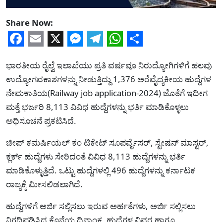
Share Now:
Facebook
Email
X
Messenger
Telegram
WhatsApp
Share
ಭಾರತೀಯ ರೈಲ್ವೆ ಇಲಾಖೆಯು ಪ್ರತಿ ವರ್ಷವೂ ನಿರುದ್ಯೋಗಿಗಳಿಗೆ ಹಲವು
ಉದ್ಯೋಗವಕಾಶಗಳನ್ನು ನೀಡುತ್ತಿದ್ದು 1,376 ಅರೆವೈದ್ಯಕೀಯ ಹುದ್ದೆಗಳ
ನೇಮಕಾತಿಯ(Railway job application-2024) ಜೊತೆಗೆ ಇದೀಗ
ಮತ್ತೆ ಭರ್ಜರಿ 8,113 ವಿವಿಧ ಹುದ್ದೆಗಳನ್ನು ಭರ್ತಿ ಮಾಡಿಕೊಳ್ಳಲು
ಅಧಿಸೂಚನೆ ಪ್ರಕಟಿಸಿದೆ.
ಚೀಪ್ ಕಮರ್ಷಿಯಲ್ ಕಂ ಟಿಕೇಟ್ ಸೂಪರ್ವೈಸರ್, ಸ್ಟೇಷನ್ ಮಾಸ್ಟರ್,
ಕ್ಲರ್ಕ್ ಹುದ್ದೆಗಳು ಸೇರಿದಂತೆ ವಿವಿಧ 8,113 ಹುದ್ದೆಗಳನ್ನು ಭರ್ತಿ
ಮಾಡಿಕೊಳ್ಳುತ್ತಿದೆ. ಒಟ್ಟು ಹುದ್ದೆಗಳಲ್ಲಿ 496 ಹುದ್ದೆಗಳನ್ನು ಕರ್ನಾಟಕ
ರಾಜ್ಯಕ್ಕೆ ಮೀಸಲಿಡಲಾಗಿದೆ.
ಹುದ್ದೆಗಳಿಗೆ ಅರ್ಜಿ ಸಲ್ಲಿಸಲು ಇರುವ ಅರ್ಹತೆಗಳು, ಅರ್ಜಿ ಸಲ್ಲಿಸಲು
ನಿಗದಿಪಡಿಸಿದ ಕೊನೆಯ ದಿನಾಂಕ, ಹುದ್ದೆಗಳ ವಿವರ ಹಾಗೂ