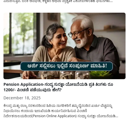
ಎದುರಿಸುತ್ತಿವೆ. ಬೆಂಕಿ ಅವಘಡ, ಕಳ್ಳತನ ಅಥವಾ ಪ್ರಾಕೃತಿಕ ವಿಕೋಪಗಳಂತಹ ಘಟನೆಗಳು
ಸಂಭವಿಸಿದಾಗ ವರ್ಷಗಳ ಕಾಲ ಕಷ್ಟಪಟ್ಟು ಕಟ್ಟಿದ ವ್ಯಾಪಾರವು ಕ್ಷಣಾರ್ಧದಲ್ಲಿ ನೆಲಸಮವಾಗಬಹುದು.
ಇಂತಹ ಸಂಕಷ್ಟದ ಸಮಯದಲ್ಲಿ ವ್ಯಾಪಾರಿಗಳ ಕೈ ಹಿಡಿಯಲು ‘ಅಂಗಡಿ ಮಾಲೀಕರ ವಿಮೆ’...
Pension Application-ಸಂದ್ಯ ಸುರಕ್ಷಾ ಯೋಜನೆಯಡಿ ಪ್ರತಿ ತಿಂಗಳು ರೂ
1200/- ಪಿಂಚಣಿ ಪಡೆಯುವುದು ಹೇಗೆ?
December 18, 2025
ಕೇಂದ್ರ ಮತ್ತು ರಾಜ್ಯ ಸರಕಾರದಿಂದ ಹಿರಿಯ ನಾಗರಿಕರಿಗೆ ತಮ್ಮ ದೈನಂದಿನ ಖರ್ಚು-ವೆಚ್ಚವನ್ನು
ನಿಭಾಯಿಸಲು ಕಂದಾಯ ಇಲಾಖೆಯಡಿ ಕಾರ್ಯನಿರ್ವಹಿಸುವ ಪಿಂಚಣಿ
ನಿರ್ದೇಶನಾಲಯದಿಂದ(Pension Online Application) ಸಂಧ್ಯಾ ಸುರಕ್ಷಾ ಯೋಜನೆಯಡಿ
ಪಿಂಚಣಿಯನ್ನು ಪಡೆಯಲು ಅವಕಾಶವಿದ್ದು ಇದಕ್ಕಾಗಿ ಅರ್ಜಿ ಸಲ್ಲಿಸುವುದು ಹೇಗೆ ಎನ್ನುವ ಬಗ್ಗೆ
ಸಂಪೂರ್ಣ ಮಾಹಿತಿಯನ್ನು ಇಲ್ಲಿ ಪ್ರಕಟಿಸಲಾಗಿದೆ. ಅನೇಕ ಸಾರ್ವಜನಿಕರಿಗೆ ರಾಜ್ಯ ಮತ್ತು ಕೇಂದ್ರ