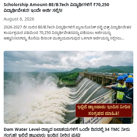
Scholorship Amount-BE/B.Tech ವಿದ್ಯಾರ್ಥಿಗಳಿಗೆ ₹70,250
ವಿದ್ಯಾರ್ಥಿವೇತನ! ಇಂದೇ ಅರ್ಜಿ ಸಲ್ಲಿಸಿ!
August 6, 2026
2026-2027 ನೇ ಸಾಲಿನ BE/B.Tech ವಿದ್ಯಾರ್ಥಿಗಳಿಗೆ ಪ್ಯಾನಾಸೋನಿಕ್ ರಟ್ಟಿ ಛತ್ರ್ ವಿದ್ಯಾರ್ಥಿವೇತನ
ಕಾರ್ಯಕ್ರಮದ ವತಿಯಿಂದ 70,250 ವಿದ್ಯಾರ್ಥಿವೇತನವನ್ನು ಪಡೆಯಲು ಅರ್ಜಿಯನ್ನು
ಆಹ್ವಾನಿಸಲಾಗಿದ್ದು, ಕೊನೆಯ ದಿನಾಂಕ ಮುಕ್ತಾಯವಾಗುವುದ ಒಳಗಾಗಿ ಅರ್ಜಿಯನ್ನು ಸಲ್ಲಿಸಲು
ಕೋರಿದೆ. ಆರ್ಥಿಕವಾಗಿ ಹಿಂದುಳಿದ ಹಾಗೂ ಬಡ ಕುಟುಂಬ ವರ್ಗದ ವಿದ್ಯಾರ್ಥಿಗಳು ಅವರ ಮುಂದಿನ
ಶಿಕ್ಷಣವನ್ನು ಮುಂದುವರಿಸಲು ಯಾವುದೇ ಅಡಚಣೆಯಾಗದಂತೆ ನೋಡಿಕೊಳ್ಳಲು ಈ ಯೋಜನೆಯನ್ನು
ಜಾರಿಗೆ...
Dam Water Level-ರಾಜ್ಯದ ಜಲಾಶಯಗಳಿಗೆ ಒಂದೇ ದಿನದಲ್ಲಿ 34 TMC ನೀರು
ಸಂಗ್ರಹ! ಇಲ್ಲಿದೆ ಡ್ಯಾಂವಾರು ಇಂದಿನ ನೀರಿನ ಮಟ್ಟ!