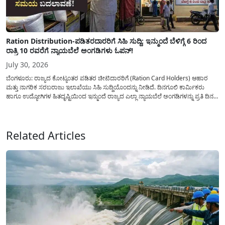
Ration Distribution-ಪಡಿತರದಾರರಿಗೆ ಸಿಹಿ ಸುದ್ದಿ: ಇನ್ಮುಂದೆ ಬೆಳಿಗ್ಗೆ 6 ರಿಂದ
ರಾತ್ರಿ 10 ರವರೆಗೆ ನ್ಯಾಯಬೆಲೆ ಅಂಗಡಿಗಳು ಓಪನ್!
July 30, 2026
ಬೆಂಗಳೂರು: ರಾಜ್ಯದ ಕೋಟ್ಯಂತರ ಪಡಿತರ ಚೀಟಿದಾರರಿಗೆ (Ration Card Holders) ಆಹಾರ
ಮತ್ತು ನಾಗರಿಕ ಸರಬರಾಜು ಇಲಾಖೆಯು ಸಿಹಿ ಸುದ್ದಿಯೊಂದನ್ನು ನೀಡಿದೆ. ದಿನಗೂಲಿ ಕಾರ್ಮಿಕರು
ಹಾಗೂ ಉದ್ಯೋಗಿಗಳ ಹಿತದೃಷ್ಟಿಯಿಂದ ಇನ್ಮುಂದೆ ರಾಜ್ಯದ ಎಲ್ಲಾ ನ್ಯಾಯಬೆಲೆ ಅಂಗಡಿಗಳನ್ನು ಪ್ರತಿ ದಿನ
ಬೆಳಿಗ್ಗೆ 6:00 ಗಂಟೆಯಿಂದ ರಾತ್ರಿ 10:00 ಗಂಟೆಯವರೆಗೆ ಕಡ್ಡಾಯವಾಗಿ ತೆರೆದಿಟ್ಟು ಪಡಿತರ ಧಾನ್ಯ
ವಿತರಿಸುವಂತೆ ಇಲಾಖೆಯ...
Related Articles