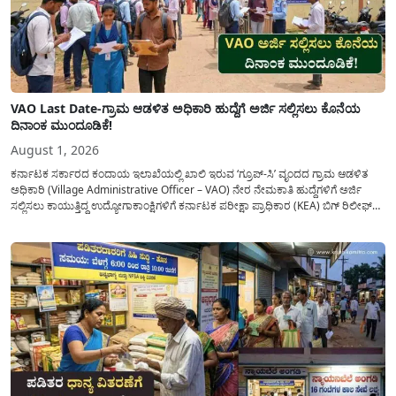
VAO Last Date-ಗ್ರಾಮ ಆಡಳಿತ ಅಧಿಕಾರಿ ಹುದ್ದೆಗೆ ಅರ್ಜಿ ಸಲ್ಲಿಸಲು ಕೊನೆಯ
ದಿನಾಂಕ ಮುಂದೂಡಿಕೆ!
August 1, 2026
ಕರ್ನಾಟಕ ಸರ್ಕಾರದ ಕಂದಾಯ ಇಲಾಖೆಯಲ್ಲಿ ಖಾಲಿ ಇರುವ ‘ಗ್ರೂಪ್-ಸಿ’ ವೃಂದದ ಗ್ರಾಮ ಆಡಳಿತ
ಅಧಿಕಾರಿ (Village Administrative Officer – VAO) ನೇರ ನೇಮಕಾತಿ ಹುದ್ದೆಗಳಿಗೆ ಅರ್ಜಿ
ಸಲ್ಲಿಸಲು ಕಾಯುತ್ತಿದ್ದ ಉದ್ಯೋಗಾಕಾಂಕ್ಷಿಗಳಿಗೆ ಕರ್ನಾಟಕ ಪರೀಕ್ಷಾ ಪ್ರಾಧಿಕಾರ (KEA) ಬಿಗ್ ರಿಲೀಫ್
ನೀಡಿದೆ. ಅರ್ಜಿ ಸಲ್ಲಿಕೆಯ ಅವಧಿಯನ್ನು ವಿಸ್ತರಿಸಿ ಅಧಿಕೃತ ಪ್ರಕಟಣೆ ಹೊರಡಿಸಿದ್ದು, ಇದುವರೆಗೆ ಅರ್ಜಿ
ಸಲ್ಲಿಸಲು...