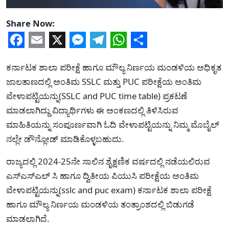
Share Now:
Facebook
Email
X
Messenger
Telegram
WhatsApp
Share
ಕರ್ನಾಟಕ ಶಾಲಾ ಪರೀಕ್ಷೆ ಹಾಗೂ ಮೌಲ್ಯ ನಿರ್ಣಯ ಮಂಡಳಿಯ ಅಧಿಕೃತ
ಜಾಲತಾಣದಲ್ಲಿ ಅಂತಿಮ SSLC ಮತ್ತು PUC ಪರೀಕ್ಷೆಯ ಅಂತಿಮ
ವೇಳಾಪಟ್ಟಿಯನ್ನು(SSLC and PUC time table) ಪ್ರಕಟಣೆ
ಮಾಡಲಾಗಿದ್ದು ವಿದ್ಯಾರ್ಥಿಗಳು ಈ ಅಂಕಣದಲ್ಲಿ ತಿಳಿಸಿರುವ
ಮಾಹಿತಿಯನ್ನು ಸಂಪೂರ್ಣವಾಗಿ ಓದಿ ವೇಳಾಪಟ್ಟಿಯನ್ನು ನಿಮ್ಮ ಮೊಬೈಲ್
ನಲ್ಲೇ ಡೌನ್ಲೋಡ್ ಮಾಡಿಕೊಳ್ಳಬಹುದು.
ರಾಜ್ಯದಲ್ಲಿ 2024-25ನೇ ಸಾಲಿನ ಶೈಕ್ಷಣಿಕ ವರ್ಷದಲ್ಲಿ ನಡೆಯಲಿರುವ
ಎಸ್‌ಎಸ್‌ಎಲ್ ಸಿ ಹಾಗೂ ದ್ವಿತೀಯ ಪಿಯುಸಿ ಪರೀಕ್ಷೆಯ ಅಂತಿಮ
ವೇಳಾಪಟ್ಟಿಯನ್ನು(sslc and puc exam) ಕರ್ನಾಟಕ ಶಾಲಾ ಪರೀಕ್ಷೆ
ಹಾಗೂ ಮೌಲ್ಯ ನಿರ್ಣಯ ಮಂಡಳಿಯ ತಂತ್ರಾಂಶದಲ್ಲಿ ಬಿಡುಗಡೆ
ಮಾಡಲಾಗಿದೆ.