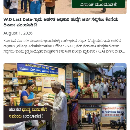
VAO Last Date-ಗ್ರಾಮ ಆಡಳಿತ ಅಧಿಕಾರಿ ಹುದ್ದೆಗೆ ಅರ್ಜಿ ಸಲ್ಲಿಸಲು ಕೊನೆಯ
ದಿನಾಂಕ ಮುಂದೂಡಿಕೆ!
August 1, 2026
ಕರ್ನಾಟಕ ಸರ್ಕಾರದ ಕಂದಾಯ ಇಲಾಖೆಯಲ್ಲಿ ಖಾಲಿ ಇರುವ ‘ಗ್ರೂಪ್-ಸಿ’ ವೃಂದದ ಗ್ರಾಮ ಆಡಳಿತ
ಅಧಿಕಾರಿ (Village Administrative Officer – VAO) ನೇರ ನೇಮಕಾತಿ ಹುದ್ದೆಗಳಿಗೆ ಅರ್ಜಿ
ಸಲ್ಲಿಸಲು ಕಾಯುತ್ತಿದ್ದ ಉದ್ಯೋಗಾಕಾಂಕ್ಷಿಗಳಿಗೆ ಕರ್ನಾಟಕ ಪರೀಕ್ಷಾ ಪ್ರಾಧಿಕಾರ (KEA) ಬಿಗ್ ರಿಲೀಫ್
ನೀಡಿದೆ. ಅರ್ಜಿ ಸಲ್ಲಿಕೆಯ ಅವಧಿಯನ್ನು ವಿಸ್ತರಿಸಿ ಅಧಿಕೃತ ಪ್ರಕಟಣೆ ಹೊರಡಿಸಿದ್ದು, ಇದುವರೆಗೆ ಅರ್ಜಿ
ಸಲ್ಲಿಸಲು...