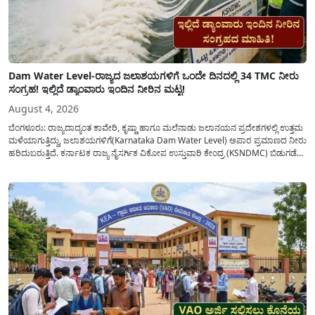
Dam Water Level-ರಾಜ್ಯದ ಜಲಾಶಯಗಳಿಗೆ ಒಂದೇ ದಿನದಲ್ಲಿ 34 TMC ನೀರು
ಸಂಗ್ರಹ! ಇಲ್ಲಿದೆ ಡ್ಯಾಂವಾರು ಇಂದಿನ ನೀರಿನ ಮಟ್ಟ!
August 4, 2026
ಬೆಂಗಳೂರು: ರಾಜ್ಯದಾದ್ಯಂತ ಕಾವೇರಿ, ಕೃಷ್ಣಾ ಹಾಗೂ ಮಲೆನಾಡು ಜಲಾನಯನ ಪ್ರದೇಶಗಳಲ್ಲಿ ಉತ್ತಮ
ಮಳೆಯಾಗುತ್ತಿದ್ದು, ಜಲಾಶಯಗಳಿಗೆ(Karnataka Dam Water Level) ಅಪಾರ ಪ್ರಮಾಣದ ನೀರು
ಹರಿದುಬರುತ್ತಿದೆ. ಕರ್ನಾಟಕ ರಾಜ್ಯ ನೈಸರ್ಗಿಕ ವಿಕೋಪ ಉಸ್ತುವಾರಿ ಕೇಂದ್ರ (KSNDMC) ಬಿಡುಗಡೆ
ಮಾಡಿರುವ ಆಗಸ್ಟ್ 04, 2026ರ ವರದಿಯಂತೆ, ರಾಜ್ಯದ ಪ್ರಮುಖ 14 ಜಲಾಶಯಗಳಿಗೆ ಒಂದೇ
ದಿನದಲ್ಲಿ ಬರೋಬ್ಬರಿ 34.8 TMC...