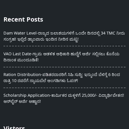
Recent Posts
Dam Water Level-ರಾಜ್ಯದ ಜಲಾಶಯಗಳಿಗೆ ಒಂದೇ ದಿನದಲ್ಲಿ 34 TMC ನೀರು
ಸಂಗ್ರಹ! ಇಲ್ಲಿದೆ ಡ್ಯಾಂವಾರು ಇಂದಿನ ನೀರಿನ ಮಟ್ಟ!
VAO Last Date-ಗ್ರಾಮ ಆಡಳಿತ ಅಧಿಕಾರಿ ಹುದ್ದೆಗೆ ಅರ್ಜಿ ಸಲ್ಲಿಸಲು ಕೊನೆಯ
ದಿನಾಂಕ ಮುಂದೂಡಿಕೆ!
Ration Distribution-ಪಡಿತರದಾರರಿಗೆ ಸಿಹಿ ಸುದ್ದಿ: ಇನ್ಮುಂದೆ ಬೆಳಿಗ್ಗೆ 6 ರಿಂದ
ರಾತ್ರಿ 10 ರವರೆಗೆ ನ್ಯಾಯಬೆಲೆ ಅಂಗಡಿಗಳು ಓಪನ್!
Scholarship Application-ಕಾರ್ಮಿಕರ ಮಕ್ಕಳಿಗೆ 25,000/- ವಿದ್ಯಾರ್ಥಿವೇತನ!
ಆನ್‍ಲೈನ್ ಅರ್ಜಿ ಆಹ್ವಾನ!
Vistors