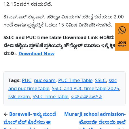
12.15ರವರೆಗೆ ನಡೆಯಲಿದೆ.
8) ಎನ್.ಎಸ್.ಕ್ಯೂ.ಎಫ್. ಪರೀಕ್ಷಾ ವಿಷಯಗಳ ಪರೀಕ್ಷೆ ಬರೆಯಲು 2.00
ಗಂಟೆ ಹಾಗೂ ಪ್ರಶ್ನೆಪತ್ರಿಕೆ ಓದಲು 15 ನಿಮಿಷ ನಿಗದಿಪಡಿಸಲಾಗಿದೆ.
SSLC and PUC time table Download Link-ಅಂತಿಮ
ವೇಳಾಪಟ್ಟಿಯ ಪ್ರಕಟಣೆ ಪ್ರತಿಯನ್ನು ಡೌನ್ಲೋಡ್ ಮಾಡಲು ಇಲ್ಲಿ ಕ್ಲಿಕ್
ಮಾಡಿ:-
Download Now
Tags:
PUC
,
puc exam
,
PUC Time Table
,
SSLC
,
sslc
and puc time table
,
SSLC and PUC time table-2025
,
sslc exam
,
SSLC Time Table
,
ಎಸ್ ಎಸ್ ಎಲ್ ಸಿ
←
Borewell- ಇನ್ನು ಮುಂದೆ
Murarji school admission-
ಬೋರ್ ವೆಲ್ ಕೊರೆಸಲು ಈ
ಮೊರಾರ್ಜಿ ದೇಸಾಯಿ ಶಾಲೆ