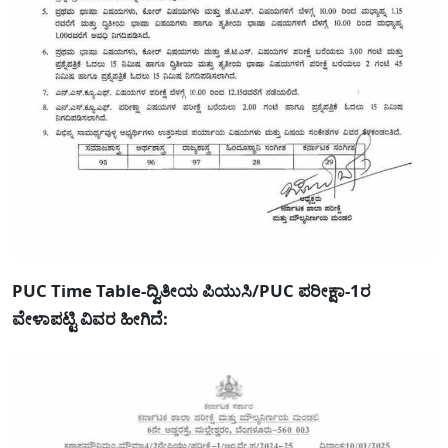
PUC Time Table-ದ್ವಿತೀಯ ಪಿಯುಸಿ/PUC ಪರೀಕ್ಷಾ-1ರ
ವೇಳಾಪಟ್ಟಿ ವಿವರ ಹೀಗಿದೆ: