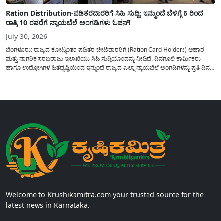
Ration Distribution-ಪಡಿತರದಾರರಿಗೆ ಸಿಹಿ ಸುದ್ದಿ: ಇನ್ಮುಂದೆ ಬೆಳಿಗ್ಗೆ 6 ರಿಂದ
ರಾತ್ರಿ 10 ರವರೆಗೆ ನ್ಯಾಯಬೆಲೆ ಅಂಗಡಿಗಳು ಓಪನ್!
July 30, 2026
ಬೆಂಗಳೂರು: ರಾಜ್ಯದ ಕೋಟ್ಯಂತರ ಪಡಿತರ ಚೀಟಿದಾರರಿಗೆ (Ration Card Holders) ಆಹಾರ
ಮತ್ತು ನಾಗರಿಕ ಸರಬರಾಜು ಇಲಾಖೆಯು ಸಿಹಿ ಸುದ್ದಿಯೊಂದನ್ನು ನೀಡಿದೆ. ದಿನಗೂಲಿ ಕಾರ್ಮಿಕರು
ಹಾಗೂ ಉದ್ಯೋಗಿಗಳ ಹಿತದೃಷ್ಟಿಯಿಂದ ಇನ್ಮುಂದೆ ರಾಜ್ಯದ ಎಲ್ಲಾ ನ್ಯಾಯಬೆಲೆ ಅಂಗಡಿಗಳನ್ನು ಪ್ರತಿ ದಿನ
ಬೆಳಿಗ್ಗೆ 6:00 ಗಂಟೆಯಿಂದ ರಾತ್ರಿ 10:00 ಗಂಟೆಯವರೆಗೆ ಕಡ್ಡಾಯವಾಗಿ ತೆರೆದಿಟ್ಟು ಪಡಿತರ ಧಾನ್ಯ
ವಿತರಿಸುವಂತೆ ಇಲಾಖೆಯ...
Welcome to Krushikamitra.com your trusted source for the
latest news in Karnataka.