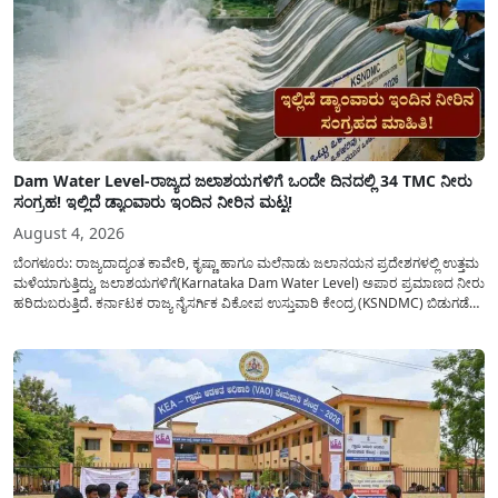
Dam Water Level-ರಾಜ್ಯದ ಜಲಾಶಯಗಳಿಗೆ ಒಂದೇ ದಿನದಲ್ಲಿ 34 TMC ನೀರು
ಸಂಗ್ರಹ! ಇಲ್ಲಿದೆ ಡ್ಯಾಂವಾರು ಇಂದಿನ ನೀರಿನ ಮಟ್ಟ!
August 4, 2026
ಬೆಂಗಳೂರು: ರಾಜ್ಯದಾದ್ಯಂತ ಕಾವೇರಿ, ಕೃಷ್ಣಾ ಹಾಗೂ ಮಲೆನಾಡು ಜಲಾನಯನ ಪ್ರದೇಶಗಳಲ್ಲಿ ಉತ್ತಮ
ಮಳೆಯಾಗುತ್ತಿದ್ದು, ಜಲಾಶಯಗಳಿಗೆ(Karnataka Dam Water Level) ಅಪಾರ ಪ್ರಮಾಣದ ನೀರು
ಹರಿದುಬರುತ್ತಿದೆ. ಕರ್ನಾಟಕ ರಾಜ್ಯ ನೈಸರ್ಗಿಕ ವಿಕೋಪ ಉಸ್ತುವಾರಿ ಕೇಂದ್ರ (KSNDMC) ಬಿಡುಗಡೆ
ಮಾಡಿರುವ ಆಗಸ್ಟ್ 04, 2026ರ ವರದಿಯಂತೆ, ರಾಜ್ಯದ ಪ್ರಮುಖ 14 ಜಲಾಶಯಗಳಿಗೆ ಒಂದೇ
ದಿನದಲ್ಲಿ ಬರೋಬ್ಬರಿ 34.8 TMC...