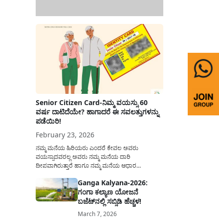
Senior Citizen Card-ನಿಮ್ಮ ವಯಸ್ಸು 60
ವರ್ಷ ದಾಟಿದೆಯೇ? ಹಾಗಾದರೆ ಈ ಸವಲತ್ತುಗಳನ್ನು
ಪಡೆಯಿರಿ!
February 23, 2026
ನಮ್ಮ ಮನೆಯ ಹಿರಿಯರು ಎಂದರೆ ಕೇವಲ ಅವರು
ವಯಸ್ಸಾದವರಲ್ಲ ಅವರು ನಮ್ಮ ಮನೆಯ ದಾರಿ
ದೀಪವಾಗಿರುತ್ತಾರೆ ಹಾಗೂ ನಮ್ಮ ಮನೆಯ ಆಧಾರ
ಸ್ತಂಭಗಳಾಗಿರುತ್ತಾರೆ. ಇವರು ದಿನವಿಡೀ ತಮ್ಮ ಕುಟುಂಬಕ್ಕಾಗಿ
Ganga Kalyana-2026:
ಸಮಾಜಕ್ಕಾಗಿ ದುಡಿತಿರುತ್ತಾರೆ ಹಾಗೆಯೇ ಅವರು ತಮ್ಮ 60
ಗಂಗಾ ಕಲ್ಯಾಣ ಯೋಜನೆ
ವರ್ಷಗಳ ನಂತರದ ಜೀವನವನ್ನು ನೆಮ್ಮದಿಯಿಂದ
ಕಳೆಯಬೇಕೆಂಬುದು ಪ್ರತಿಯೊಬ್ಬರ ಕನಸಾಗಿರುತ್ತದೆ ಆದ್ದರಿಂದ
ಬಜೆಟ್‌ನಲ್ಲಿ ಸಬ್ಸಿಡಿ ಹೆಚ್ಚಳ!
ಸರ್ಕಾರವು ಹಿರಿಯ ನಾಗರಿಕರ ಗುರುತಿನ ಚೀಟಿ...
March 7, 2026