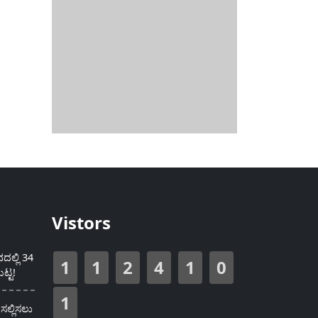
Vistors
ಲ್ಲಿ 34
1
1
2
4
1
0
ಟ್ಟ!
1
ಸಲ್ಲಿಸಲು