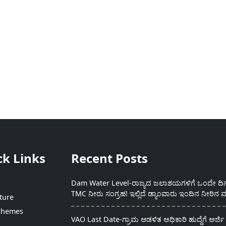
ck Links
Recent Posts
Dam Water Level-ರಾಜ್ಯದ ಜಲಾಶಯಗಳಿಗೆ ಒಂದೇ ದಿನದ
TMC ನೀರು ಸಂಗ್ರಹ! ಇಲ್ಲಿದೆ ಡ್ಯಾಂವಾರು ಇಂದಿನ ನೀರಿನ ಮ
ture
chemes
VAO Last Date-ಗ್ರಾಮ ಆಡಳಿತ ಅಧಿಕಾರಿ ಹುದ್ದೆಗೆ ಅರ್ಜಿ 