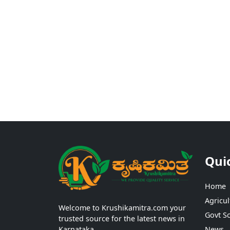
Qui
Home
Agricul
Welcome to Krushikamitra.com your
Govt S
trusted source for the latest news in
Karnataka.
News