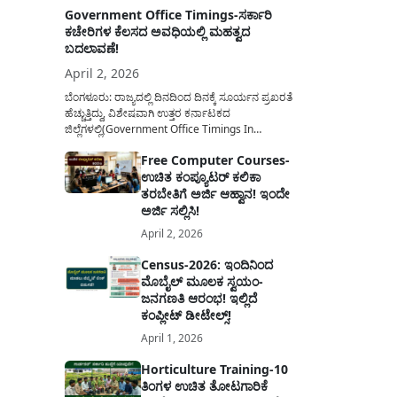
Government Office Timings-ಸರ್ಕಾರಿ
ಕಚೇರಿಗಳ ಕೆಲಸದ ಅವಧಿಯಲ್ಲಿ ಮಹತ್ವದ
ಬದಲಾವಣೆ!
April 2, 2026
ಬೆಂಗಳೂರು: ರಾಜ್ಯದಲ್ಲಿ ದಿನದಿಂದ ದಿನಕ್ಕೆ ಸೂರ್ಯನ ಪ್ರಖರತೆ
ಹೆಚ್ಚುತ್ತಿದ್ದು, ವಿಶೇಷವಾಗಿ ಉತ್ತರ ಕರ್ನಾಟಕದ
ಜಿಲ್ಲೆಗಳಲ್ಲಿ(Government Office Timings In
Karnataka) ಬಿಸಿಲಿನ ತಾಪಮಾನ ಏರಿಕೆಯಾಗುತ್ತಿದೆ. ಈ
Free Computer Courses-
ಹಿನ್ನೆಲೆಯಲ್ಲಿ ಸರ್ಕಾರಿ ನೌಕರರ ಹಿತದೃಷ್ಟಿಯಿಂದ ಹಾಗೂ
ಉಚಿತ ಕಂಪ್ಯೂಟರ್ ಕಲಿಕಾ
ಸಾರ್ವಜನಿಕರ ಅನುಕೂಲಕ್ಕಾಗಿ ಕರ್ನಾಟಕ ಸರ್ಕಾರವು
ಮಹತ್ವದ ನಿರ್ಧಾರವೊಂದನ್ನು ಕೈಗೊಂಡಿದೆ. ಕಿತ್ತೂರು ಕರ್ನಾಟಕ
ತರಬೇತಿಗೆ ಅರ್ಜಿ ಆಹ್ವಾನ! ಇಂದೇ
ಮತ್ತು ಕಲ್ಯಾಣ ಕರ್ನಾಟಕದ ಒಟ್ಟು 9 ಜಿಲ್ಲೆಗಳಲ್ಲಿ ಏಪ್ರಿಲ್...
ಅರ್ಜಿ ಸಲ್ಲಿಸಿ!
April 2, 2026
Census-2026: ಇಂದಿನಿಂದ
ಮೊಬೈಲ್ ಮೂಲಕ ಸ್ವಯಂ-
ಜನಗಣತಿ ಆರಂಭ! ಇಲ್ಲಿದೆ
ಕಂಪ್ಲೀಟ್ ಡೀಟೇಲ್ಸ್!
April 1, 2026
Horticulture Training-10
ತಿಂಗಳ ಉಚಿತ ತೋಟಗಾರಿಕೆ