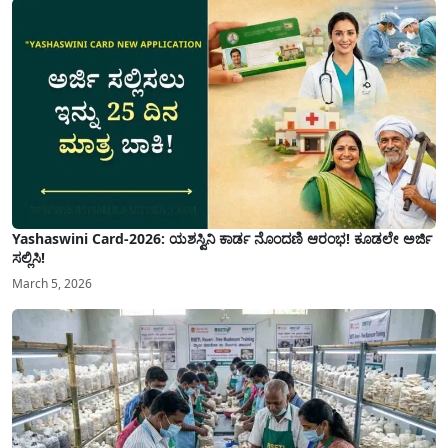
Yashaswini Card-2026: ಯಶಸ್ವಿನಿ ಕಾರ್ಡ ನೊಂದಣಿ ಆರಂಭ! ಕೂಡಲೇ ಅರ್ಜಿ
ಸಲ್ಲಿಸಿ!
March 5, 2026