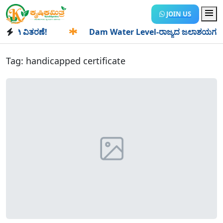
JOIN US
ಗಿ ವಿತರಣೆ!
✱
Dam Water Level-ರಾಜ್ಯದ ಜಲಾಶಯಗಳಿಗೆ ಒಂದೇ ದ
Tag:
handicapped certificate