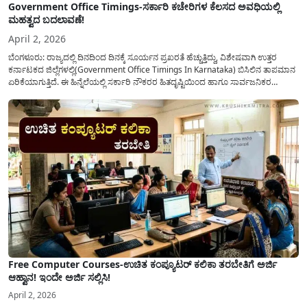
Government Office Timings-ಸರ್ಕಾರಿ ಕಚೇರಿಗಳ ಕೆಲಸದ ಅವಧಿಯಲ್ಲಿ
ಮಹತ್ವದ ಬದಲಾವಣೆ!
April 2, 2026
ಬೆಂಗಳೂರು: ರಾಜ್ಯದಲ್ಲಿ ದಿನದಿಂದ ದಿನಕ್ಕೆ ಸೂರ್ಯನ ಪ್ರಖರತೆ ಹೆಚ್ಚುತ್ತಿದ್ದು, ವಿಶೇಷವಾಗಿ ಉತ್ತರ
ಕರ್ನಾಟಕದ ಜಿಲ್ಲೆಗಳಲ್ಲಿ(Government Office Timings In Karnataka) ಬಿಸಿಲಿನ ತಾಪಮಾನ
ಏರಿಕೆಯಾಗುತ್ತಿದೆ. ಈ ಹಿನ್ನೆಲೆಯಲ್ಲಿ ಸರ್ಕಾರಿ ನೌಕರರ ಹಿತದೃಷ್ಟಿಯಿಂದ ಹಾಗೂ ಸಾರ್ವಜನಿಕರ
ಅನುಕೂಲಕ್ಕಾಗಿ ಕರ್ನಾಟಕ ಸರ್ಕಾರವು ಮಹತ್ವದ ನಿರ್ಧಾರವೊಂದನ್ನು ಕೈಗೊಂಡಿದೆ. ಕಿತ್ತೂರು ಕರ್ನಾಟಕ
ಮತ್ತು ಕಲ್ಯಾಣ ಕರ್ನಾಟಕದ ಒಟ್ಟು 9 ಜಿಲ್ಲೆಗಳಲ್ಲಿ ಏಪ್ರಿಲ್...
Free Computer Courses-ಉಚಿತ ಕಂಪ್ಯೂಟರ್ ಕಲಿಕಾ ತರಬೇತಿಗೆ ಅರ್ಜಿ
ಆಹ್ವಾನ! ಇಂದೇ ಅರ್ಜಿ ಸಲ್ಲಿಸಿ!
April 2, 2026